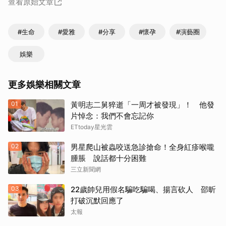
查看原始文章
#生命
#愛雅
#分享
#懷孕
#演藝圈
娛樂
更多娛樂相關文章
01
黃明志二舅猝逝「一周才被發現」！ 他發
片悼念：我們不會忘記你
ETtoday星光雲
02
男星爬山被蟲咬送急診搶命！全身紅疹喉嚨
腫脹 說話都十分困難
三立新聞網
03
22歲帥兒用假名騙吃騙喝、揚言砍人 邵昕
打破沉默回應了
太報