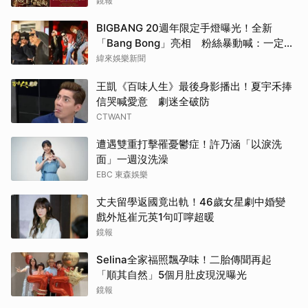
鏡報
BIGBANG 20週年限定手燈曝光！全新
「Bang Bong」亮相 粉絲暴動喊：一定要
搶
緯來娛樂新聞
王凱《百味人生》最後身影播出！夏宇禾捧
信哭喊愛意 劇迷全破防
CTWANT
遭遇雙重打擊罹憂鬱症！許乃涵「以淚洗
面」一週沒洗澡
EBC 東森娛樂
丈夫留學返國竟出軌！46歲女星劇中婚變
戲外尪崔元英1句叮嚀超暖
鏡報
Selina全家福照飄孕味！二胎傳聞再起
「順其自然」5個月肚皮現況曝光
鏡報