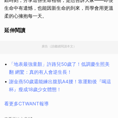
錯時刻，分享這份生命禮物，是想告訴大家——即便
生命中有遺憾，也能因新生命的到來，而學會用更溫
柔的心擁抱每一天。
延伸閱讀
廣告（請繼續閱讀本文）
「地表最強童顏」許路兒50歲了！低調慶生照美
翻 網驚：真的有人會逆生長！
謝金燕50歲還能練出腹肌A4腰！靠運動後『喝這
杯』瘦成18歲少女體態！
看更多CTWANT報導