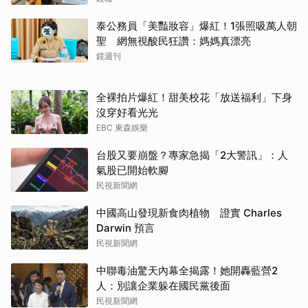
泰公務員「美豔妝容」爆紅！1張照吸萬人朝
聖 網無視酸民狂讚：媽媽真漂亮
鏡週刊
全裸拍片爆紅！甜美校花「放送福利」下身
沒穿好看光光
EBC 東森娛樂
台股又要崩盤？專家急揭「2大警訊」：人
氣股已開始軟腳
民視新聞網
中國高山發現新食肉植物 證實 Charles
Darwin 預言
民視新聞網
中聯毒油驚天內幕全揭露！她開轟藍營2
人：別讓企業躲在國民黨後面
民視新聞網