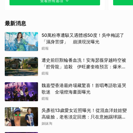
查看所有選項
最新消息
50萬粉專遭駭又遇體感50度！吳申梅認了
「濕身苦撐」 崩潰現況曝光
鏡報
遭史前巨獸輪番血洗！安海瑟薇穿越時空被
「腔骨龍」追殺 伊旺麥奎格預言：爆米花
會灑滿地
鏡報
魏嘉瑩香港最終場藏驚喜！首唱粵語歌逼哭
歌迷 全場燈海畫面曝光
鏡報
吳彥祖13歲愛女近照曝光！從混血洋娃娃變
高級臉，老爸淡定回應：只在意她踢球踢得
好不好
姊妹淘