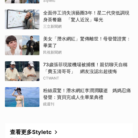
Styletc
全面停工消失演藝圈3年！星二代突低調現
身茶餐廳 「驚人近況」曝光
三立新聞網
美女「潛水網紅」驚傳離世！母發聲證實：
畢業了
民視新聞網
73歲張菲現蹤機場被捕獲！親切聊天自稱
「費玉清哥哥」 網友沒認出超後悔
CTWANT
粉絲震驚！潛水網紅李潤潤驟逝 媽媽忍痛
發聲：寶貝完成人生畢業典禮
鏡週刊
查看更多Styletc