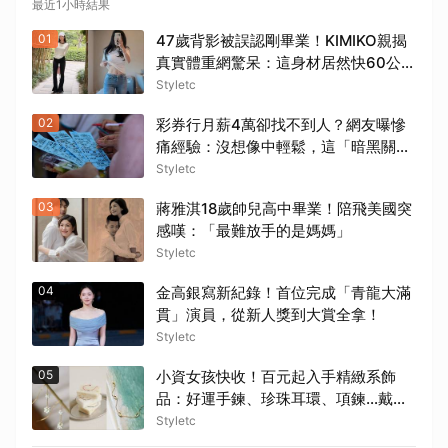
最近1小時結果
01
47歲背影被誤認剛畢業！KIMIKO親揭
真實體重網驚呆：這身材居然快60公
斤？
Styletc
02
彩券行月薪4萬卻找不到人？網友曝慘
痛經驗：沒想像中輕鬆，這「暗黑關
鍵」超勸退
Styletc
03
蔣雅淇18歲帥兒高中畢業！陪飛美國突
感嘆：「最難放手的是媽媽」
Styletc
04
金高銀寫新紀錄！首位完成「青龍大滿
貫」演員，從新人獎到大賞全拿！
Styletc
05
小資女孩快收！百元起入手精緻系飾
品：好運手鍊、珍珠耳環、項鍊…戴出
滿滿高級感
Styletc