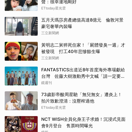
聲：很幸運地剛好
ETtoday星光雲
五月天瑪莎房產總值高達8億元 倫敦河景
豪宅奢華內裝曝
三立新聞網
黃明志二舅猝死住家！「屍體發臭一週」才
被發現 打工40年悲慘餘生曝
三立新聞網
FANTASTICS出道近8年首度海外專場獻給
台灣 佐藤大樹激動秀中文喊「請一定要來
玩」
鏡週刊
73歲影帝酸周星馳「無兒無女」遭炎上！
拍片致歉澄清：沒壓榨過他
ETtoday星光雲
NCT WISH全員化身王子求婚！沉浸式見面
會9月登台 售票時間曝光