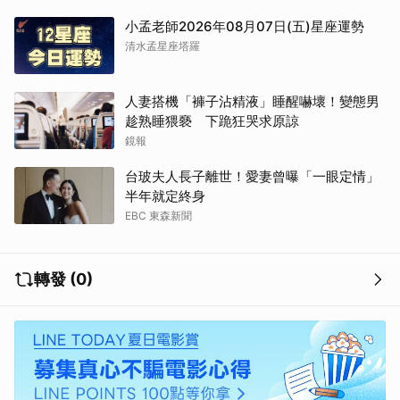
小孟老師2026年08月07日(五)星座運勢
清水孟星座塔羅
人妻搭機「褲子沾精液」睡醒嚇壞！變態男
趁熟睡猥褻 下跪狂哭求原諒
鏡報
台玻夫人長子離世！愛妻曾曝「一眼定情」
半年就定終身
EBC 東森新聞
轉發 (0)