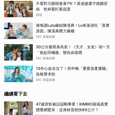
不看對方眼睛會衰7年？黃迪揚遵守德國習
俗 乾杯緊盯蔡昌憲
鏡報
後悔讓Lulu嫁給陳漢典！Lu爸落淚吐「真實
原因」陳漢典壓力爆棚
EBC 東森娛樂
20公分最萌身高差！《天才，女友》胡一天
「抱起田曦薇」變自由落體
EBC 東森娛樂
13年心血全沒了！吳申梅「重要資產遭竊」
急報警求助
EBC 東森娛樂
繼續看下去
47歲背影被誤認剛畢業！KIMIKO親揭真實
體重網驚呆：這身材居然快60公斤？