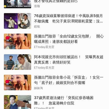
後才發現真正值錢的是自己
造咖
76歲資深綠葉黎彼得病逝！中風臥床5個月
不敵病魔 乾兒子黃宗澤聞噩耗震驚：沒通
知我
鏡報
孫儷出門妝容「全由12歲女兒包辦」 開心
曬成果照：連朋友都說好看
ETtoday星光雲
阿本現蹤北市街頭狂被認出！ 笑曝男友超
真實反應：表情好好笑
ETtoday星光雲
孫儷出門妝容全靠小花「拆盲盒」！女兒一
句「底子好」娘娘笑到合不攏嘴
姊妹淘
37歲男星遊法健行「突長紅疹吞嚥困
難」！ 急返港轉介住院
ETtoday星光雲