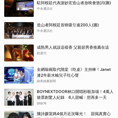
駐阿根廷代表謝妙宏造山者放映會致詞(圖)
中央通訊社
造山者阿根廷首映吸引逾200人(圖)
中央通訊社
成熟男人就該這樣香 父親節男香推薦在這
鏡週刊
全網敲碗取代隋棠《吃桌》主持棒！Janet
連2年薪水輸兒子吐心聲
緯來娛樂新聞
BOYNEXTDOOR林口開唱秒殺加場！4萬人
搶票創驚人紀錄 6人甜喊：想再多一天
姊妹淘
陳詩媛當媽4個月近況曝光！ 甜揭真實心