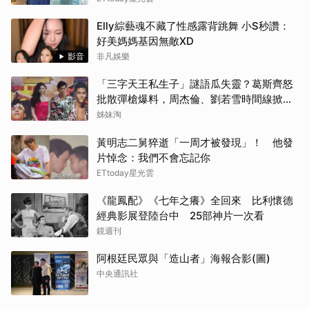
Elly綜藝魂不藏了性感露背跳舞 小S秒讚：
好美媽媽基因無敵XD
影音
非凡娛樂
「三字天王私生子」謎語瓜失靈？葛斯齊怒
批散彈槍爆料，周杰倫、劉若雪時間線掀熱
議
姊妹淘
黃明志二舅猝逝「一周才被發現」！ 他發
片悼念：我們不會忘記你
ETtoday星光雲
《龍鳳配》《七年之癢》全回來 比利懷德
經典影展登陸台中 25部神片一次看
鏡週刊
阿根廷民眾與「造山者」海報合影(圖)
中央通訊社