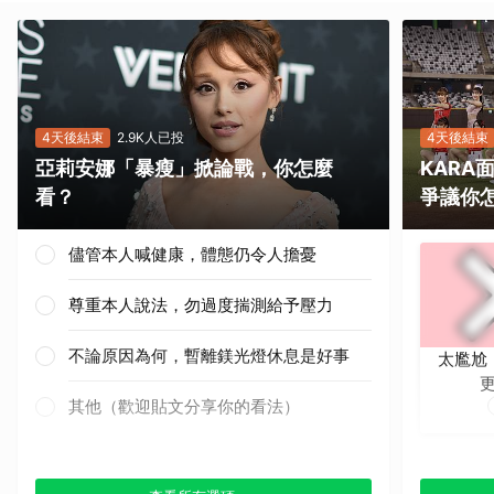
4天後結束
2.9K人已投
4天後結束
亞莉安娜「暴瘦」掀論戰，你怎麼
KAR
看？
爭議你
儘管本人喊健康，體態仍令人擔憂
尊重本人說法，勿過度揣測給予壓力
不論原因為何，暫離鎂光燈休息是好事
太尷尬
其他（歡迎貼文分享你的看法）