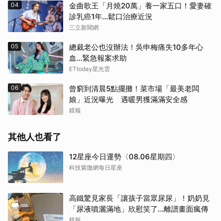
04
金曲歌王「月燒20萬」養一家五口！愛妻確
診乳癌1年…鬆口治療近況
三立新聞網
05
總裁老公也沒辦法！吳申梅痛失10多年心
血...緊急報案求助
ETtoday星光雲
06
曾窮到清晨5點擺攤！菜市場「最美老闆
娘」近況曝光 遇暖男獲滿滿安全感
鏡報
其他人也看了
12星座今日運勢〈08.06星期四〉
科技紫微網每日星座
高鐵驚見家長「讓孩子當眾尿尿」！奶奶見
「尿液噴灑滿地」欣慰笑了…離譜畫面瘋傳
鏡報