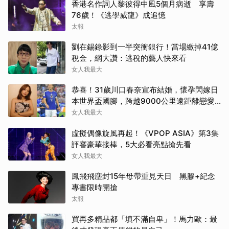
香港名作詞人黎彼得中風5個月病逝 享壽
76歲！《逃學威龍》成追憶
太報
劉在錫錄影到一半突衝銀行！當場繳掉41億
稅金，網大讚：逃稅的藝人快來看
女人我最大
恭喜！31歲川口春奈宣布結婚，懷孕閃嫁日
本世界盃國腳，跨越9000公里遠距離戀愛
修成正果
女人我最大
虛擬偶像旋風再起！《VPOP ASIA》第3集
評審豪華接棒，5大必看亮點搶先看
女人我最大
鳳飛飛塵封15年母帶重見天日 黑膠+紀念
專書限時開搶
太報
買再多精品都「填不滿自卑」！馬力歐：最