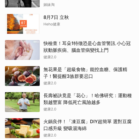
腦
姊妹淘
8月7日 立秋
Heho健康
快檢查！耳朵1特徵恐是心血管警訊 小心冠
狀動脈疾病、腦血管病變找上門
健康2.0
無花果是「超級食物」能控血糖、保護精
子！醫提醒3族群要忌口
健康2.0
長壽祕訣竟是「花心」！哈佛研究：運動種
類越豐富 降低死亡風險越多
健康2.0
火鍋良伴！「凍豆腐」DIY超簡單 選對豆腐
口感升級 變吸湯海綿
健康2.0