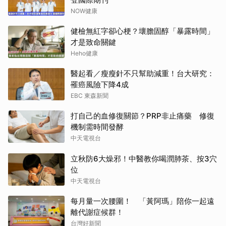
NOW健康
健檢無紅字卻心梗？壞膽固醇「暴露時間」
才是致命關鍵
Heho健康
醫起看／瘦瘦針不只幫助減重！台大研究：
罹癌風險下降4成
EBC 東森新聞
打自己的血修復關節？PRP非止痛藥 修復
機制需時間發酵
中天電視台
立秋防6大燥邪！中醫教你喝潤肺茶、按3穴
位
中天電視台
每月量一次腰圍！ 「黃阿瑪」陪你一起遠
離代謝症候群！
台灣好新聞