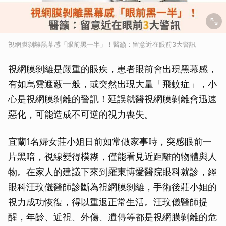
視網膜剝離黑幕感「眼前黑一半」！醫籲：留意近在眼前3大警訊
視網膜剝離是嚴重的眼疾，患者眼前會出現黑幕感，
有如烏雲遮蔽一般，或突然出現大量「飛蚊症」，小
心是視網膜剝離的警訊！延誤就醫視網膜剝離會迅速
惡化，可能造成不可逆的視力喪失。
宜蘭1名婦女莊小姐日前如常做家事時，突感眼前一
片黑暗，視線變得模糊，僅能看見近距離的物體與人
物。在家人的建議下來到羅東博愛醫院眼科就診，經
眼科汪玟儀醫師診斷為視網膜剝離，手術後莊小姐的
視力成功恢復，得以重返正常生活。汪玟儀醫師提
醒，年齡、近視、外傷、遺傳等都是視網膜剝離的危