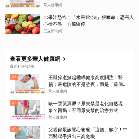
華人健康網
比果汁恐怖！「水果1吃法」狠奪命：恐害人
心律不整、心臟驟停
三立新聞網
查看更多華人健康網
最近1小時結果
01
王凱猝逝掀起睡眠健康高度關注！醫
籲：最危險的不是熬夜，而是「這個」
錯覺
華人健康網
02
咳一聲就漏尿？尿失禁是老化自然現
象？醫揭：不同尿失禁的治療方式
華人健康網
03
父親節最該關心爸爸「這個」數字！中
西醫聯手揪出三高危機