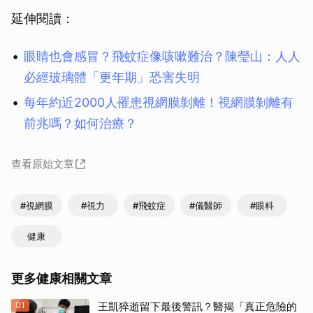
延伸閱讀：
眼睛也會感冒？飛蚊症像咳嗽難治？陳瑩山：人人
必經玻璃體「更年期」恐害失明
每年約近2000人罹患視網膜剝離！視網膜剝離有
前兆嗎？如何治療？
查看原始文章
#視網膜
#視力
#飛蚊症
#儀醫師
#眼科
健康
更多健康相關文章
01
王凱猝逝留下最後警訊？醫揭「真正危險的