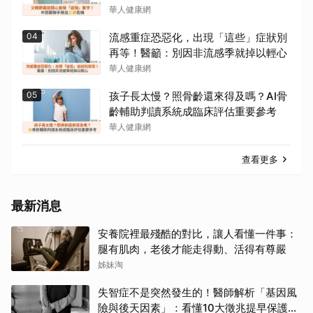
華人健康網
04
流感重症恐惡化，出現「這些」症狀別
再等！醫籲：別因非流感季就掉以輕心
華人健康網
05
孩子長太慢？照骨齡還來得及嗎？AI骨
齡輔助判讀系統成臨床評估重要參考
華人健康網
查看更多
最新消息
安養院裡最殘酷的對比，讓人看懂一件事：
腿有肌肉，老後才能走得動、活得有尊嚴
姊妹淘
失智症不是突然發生的！醫師解析「基因風
險與後天因素」：看懂10大徵兆提早保護大