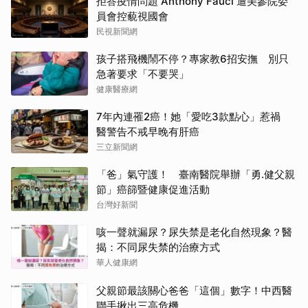
拒答疫情問題 Anthony Fauci 遭美參院委
員會控藐視國會
民視新聞網
孩子搭飛機鬧不停？專家教6招安撫 別只
急著要求「不要哭」
健康醫療網
7年內連罹2癌！她「愛吃3款點心」惹禍
醫警告不戒早晚有肝癌
三立新聞網
「爸」氣守護！ 臺南醫院舉辦「勇.健父親
節」癌篩暨健康促進活動
台灣好新聞
咳一聲就漏尿？尿失禁是老化自然現象？醫
揭：不同尿失禁的治療方式
華人健康網
父親節最該關心爸爸「這個」數字！中西醫
聯手揪出三高危機