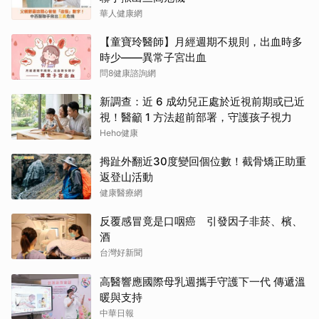
華人健康網
【童寶玲醫師】月經週期不規則，出血時多
時少——異常子宮出血
問8健康諮詢網
新調查：近 6 成幼兒正處於近視前期或已近
視！醫籲 1 方法超前部署，守護孩子視力
Heho健康
拇趾外翻近30度變回個位數！截骨矯正助重
返登山活動
健康醫療網
反覆感冒竟是口咽癌 引發因子非菸、檳、
酒
台灣好新聞
高醫響應國際母乳週攜手守護下一代 傳遞溫
暖與支持
中華日報