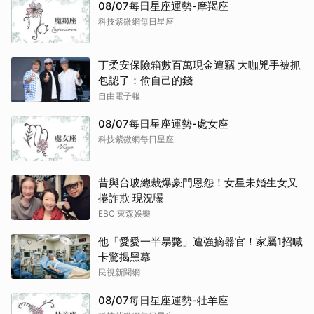
08/07每日星座運勢-摩羯座
科技紫微網每日星座
丁柔安保險箱數百萬現金遭竊 大咖兇手被抓
包認了：偷自己的錢
自由電子報
08/07每日星座運勢-處女座
科技紫微網每日星座
昔與台玻總裁爆豪門恩怨！女星未婚生女又
捲詐欺 現況曝
EBC 東森娛樂
他「愛愛一半暴斃」遭強摘器官！家屬1招喊
卡驚揭黑幕
民視新聞網
08/07每日星座運勢-牡羊座