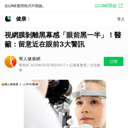
以LINE開啟
在LINE應用程式中開啟。
健康
登入
視網膜剝離黑幕感「眼前黑一半」！醫
籲：留意近在眼前3大警訊
華人健康網
訂閱
發布於 2025年05月19日04:17 • 記者黃曼瑩／台北報
導