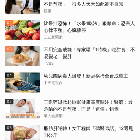
不是熬夜」 很多人天天如此卻不自知
鏡報
02
比果汁恐怖！「水果1吃法」狠奪命：恐害人
心律不整、心臟驟停
三立新聞網
03
不用完全戒糖！專家曝「1時機」吃甜食：不
易變老、變胖
TVBS
04
幼兒園病毒大爆發！新冠橫掃全台成霸主
中天電視台
05
王凱猝逝掀起睡眠健康高度關注！醫籲：最
危險的不是熬夜，而是「這個」錯覺
華人健康網
06
脂肪肝逆轉！女工程師「聽醫師話」12週甩
11公斤