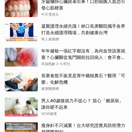
牙齒爛掉心臟跟著出事！口腔細菌入血恐引
發心肌梗塞
中天電視台
凝聚護理永續共識！林口長庚醫院攜手各界
打造永續護理職場，共創健康台灣
華人健康網
年年健檢一張紅字都沒有，為何血管說塞就
塞？心臟醫從鬼門關前拉回病人：會不會心
梗要看對數字
幸福熟齡 X 今周刊
長輩食慾不振竟是胃中藏植糞石？醫用「可
樂」化解危機
健康醫療網
男人40歲後就力不從心？ 當心「糖尿病」
讓你硬不起來
NOW健康
瘦身針不只減重！台大研究證實具防癌潛力
登國際期刊