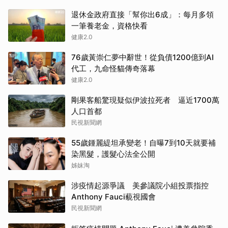
退休金政府直接「幫你出6成」：每月多領
一筆養老金，資格快看
健康2.0
76歲黃崇仁夢中辭世！從負債1200億到AI
代工，九命怪貓傳奇落幕
健康2.0
剛果客船驚現疑似伊波拉死者 逼近1700萬
人口首都
民視新聞網
55歲鍾麗緹坦承變老！自曝7到10天就要補
染黑髮，護髮心法全公開
姊妹淘
涉疫情起源爭議 美參議院小組投票指控
Anthony Fauci藐視國會
民視新聞網