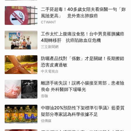
二手菸超毒！40多歲女陪夫看病醫一句「妳
風險更高」 意外查出肺腺癌
CTWANT
工作太忙上腹痛沒食慾！台中男竟罹胰臟癌
4期轉移肝 抗癌陷敗血症危機
三立新聞網
防曬產品找對「係數」才是關鍵！長期擦錯
恐害皮膚過敏
中天電視台
離譜手術失誤！誤將小腸接至胃部，患者險
喪命 外科醫師下場曝光
造咖
中聯油20%預防性下架標準引爭議》藍委質
疑部分專家認為科學依據不足
信傳媒