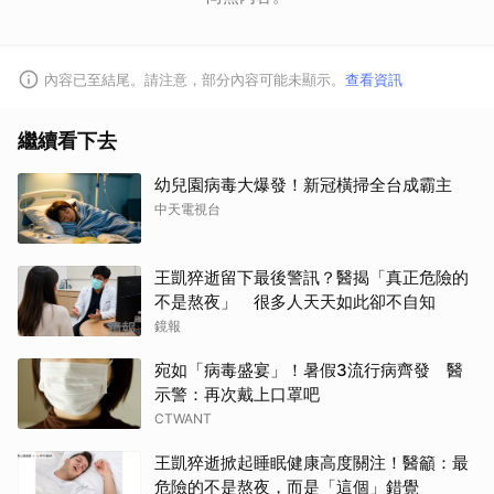
內容已至結尾。請注意，部分內容可能未顯示。
查看資訊
繼續看下去
幼兒園病毒大爆發！新冠橫掃全台成霸主
中天電視台
王凱猝逝留下最後警訊？醫揭「真正危險的
不是熬夜」 很多人天天如此卻不自知
鏡報
宛如「病毒盛宴」！暑假3流行病齊發 醫
示警：再次戴上口罩吧
CTWANT
王凱猝逝掀起睡眠健康高度關注！醫籲：最
危險的不是熬夜，而是「這個」錯覺