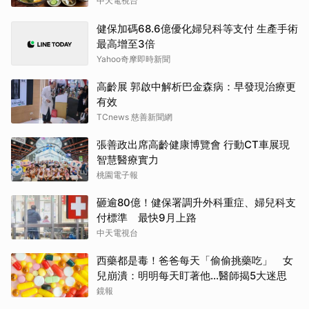
中天電視台
健保加碼68.6億優化婦兒科等支付 生產手術
最高增至3倍
Yahoo奇摩即時新聞
高齡展 郭啟中解析巴金森病：早發現治療更
有效
TCnews 慈善新聞網
張善政出席高齡健康博覽會 行動CT車展現
智慧醫療實力
桃園電子報
砸逾80億！健保署調升外科重症、婦兒科支
付標準 最快9月上路
中天電視台
西藥都是毒！爸爸每天「偷偷挑藥吃」 女
兒崩潰：明明每天盯著他…醫師揭5大迷思
鏡報