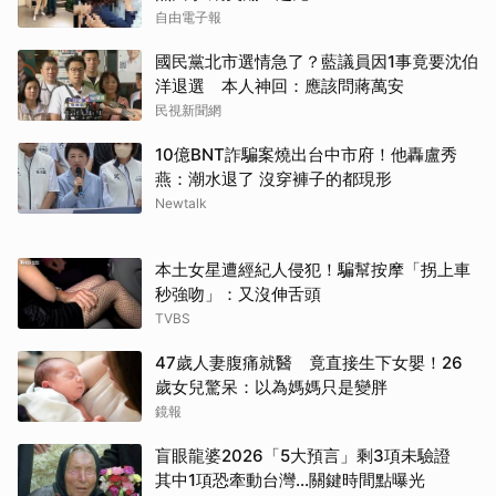
自由電子報
國民黨北市選情急了？藍議員因1事竟要沈伯
洋退選 本人神回：應該問蔣萬安
民視新聞網
10億BNT詐騙案燒出台中市府！他轟盧秀
燕：潮水退了 沒穿褲子的都現形
Newtalk
本土女星遭經紀人侵犯！騙幫按摩「拐上車
秒強吻」：又沒伸舌頭
TVBS
47歲人妻腹痛就醫 竟直接生下女嬰！26
歲女兒驚呆：以為媽媽只是變胖
鏡報
盲眼龍婆2026「5大預言」剩3項未驗證
其中1項恐牽動台灣...關鍵時間點曝光