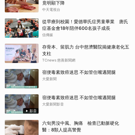
竟明顯下降
中天電視台
從早療到校園！愛德華氏症男童畢業 唐氏
症基金會18年陪伴600名孩子成長
信傳媒
存骨本、留肌力 台中慈濟醫院揭健康老化五
支柱
TCnews 慈善新聞網
宿便毒素致癌迷思 不如管住嘴邁開腿
大愛新聞
宿便毒素致癌迷思 不如管住嘴邁開腿
大愛新聞影音
影音
六旬男沒中風、胸痛 檢查已動脈硬化
醫：8類人提高警覺