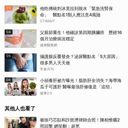
03
他吃傳統剉冰竟拉到脫水「緊急洗腎保
命」 醫點名1類人應注意4風險
CTWANT
04
父親節重生！他確診第四期胰臟癌 歷經16
個月治療病況穩定
健康醫療網
05
攝護腺反覆發炎？泌尿醫點名「5大原因」
很多男人天天做
常春月刊
06
小禎養肝祕方曝光！脂肪肝全消失？海帶海
瓜子可護肝 醫曝最強肝修復是「這招」
健康2.0
其他人也看了
被徐巧芯貼和詐慈濟律師合照！陳柏惟曬2
照回擊 網笑翻：超兇