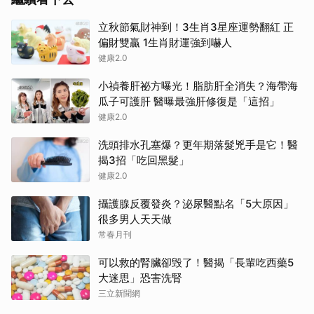
立秋節氣財神到！3生肖3星座運勢翻紅 正
偏財雙贏 1生肖財運強到嚇人
健康2.0
小禎養肝祕方曝光！脂肪肝全消失？海帶海
瓜子可護肝 醫曝最強肝修復是「這招」
健康2.0
洗頭排水孔塞爆？更年期落髮兇手是它！醫
揭3招「吃回黑髮」
健康2.0
攝護腺反覆發炎？泌尿醫點名「5大原因」
很多男人天天做
常春月刊
可以救的腎臟卻毁了！醫揭「長輩吃西藥5
大迷思」恐害洗腎
三立新聞網