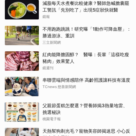
減脂每天水煮餐比較健康？醫師急喊膽囊罷
工警訊「先別吃了」出現5症狀快就醫
鏡報
不用跑跑跳跳！研究曝「1動作可降血壓」：
勝過游泳、重訓
三立新聞網
紅肉能降膽固醇？ 醫曝：長輩「這樣吃瘦
豬肉」效果驚人
鏡週刊
串聯雲端與情感陪伴 高齡照護讓科技有溫度
TCnews 慈善新聞網
父親節蛋糕怎麼選？營養師揭3熱量地雷、
挑選秘訣
桃園電子報
天熱幫狗剃光毛？寵物美容師揭迷思 小心反