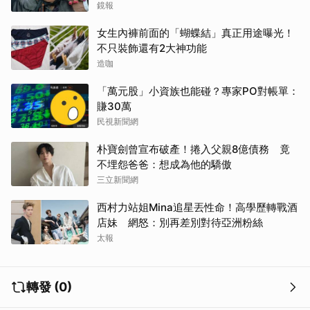
鏡報
女生內褲前面的「蝴蝶結」真正用途曝光！
不只裝飾還有2大神功能
造咖
「萬元股」小資族也能碰？專家PO對帳單：
賺30萬
民視新聞網
朴寶劍曾宣布破產！捲入父親8億債務 竟
不埋怨爸爸：想成為他的驕傲
三立新聞網
西村力站姐Mina追星丟性命！高學歷轉戰酒
店妹 網怒：別再差別對待亞洲粉絲
太報
轉發 (0)