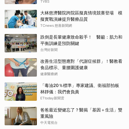
TVBS
大林慈濟醫院跨院區擬真情境競賽登場 模
擬實戰演練提升醫療品質
TCnews 慈善新聞網
跌倒是長輩健康致命殺手！ 醫籲：肌力和
平衡訓練是預防關鍵
台灣好新聞
改善生活型態應對「代謝症候群」！醫教看
食品標示、量腰圍護健康
健康醫療網
「毒油20％標準」專家建議、衛福部拍板
林靜儀：我們會負責
ETtoday新聞雲
爸爸最近變健忘了？醫揭「基因＋生活」雙
重風險
中天電視台