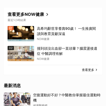
查看更多NOW健康
最近1小時結果
01
高希均辭世享耆壽90歲！ 一生推廣閱
讀與教育貢獻深遠
NOW健康
02
撞到頭沒出血卻一直頭暈？腦震盪後遺
症 中醫調理有解
NOW健康
查看更多
最新消息
空腹運動好不好？中醫教你掌握最佳運動時
機
健康醫療網