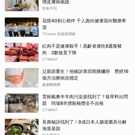
增皮膚病風險
常春月刊
花慈40初心相伴 千人跑向健康迎向醫療希
望
TCnews 慈善新聞網
紅肉不是健康殺手！高齡者連吃8週瘦豬
肉 2數值竟下降
CTWANT
父親節重生！他確診第四期胰臟癌 歷經16
個月治療病況穩定
健康醫療網
雲林戴奧辛羊肉污染源找到了？疑草料出問
題 同場8羊撲殺檢體全不合格
CTWANT
長壽秘訣找到了！9成日本人腸道菌具分解
海藻基因