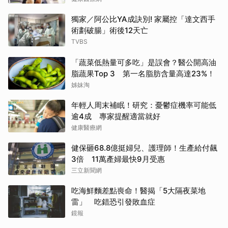
獨家／阿公比YA成訣別! 家屬控「達文西手
術劃破腸」術後12天亡
TVBS
「蔬菜低熱量可多吃」是誤會？醫公開高油
脂蔬果Top 3 第一名脂肪含量高達23%！
姊妹淘
年輕人周末補眠！研究：憂鬱症機率可能低
逾4成 專家提醒適當就好
健康醫療網
健保砸68.8億挺婦兒、護理師！生產給付飆
3倍 11萬產婦最快9月受惠
三立新聞網
吃海鮮麵差點喪命！醫揭「5大隔夜菜地
雷」 吃錯恐引發敗血症
鏡報