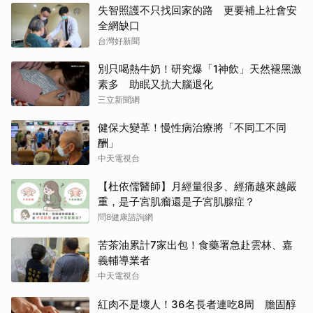
失智照護不只找回家的路 更要補上社會安
全網缺口
台灣好新聞
別只喝熱牛奶！研究爆「1神飲」天然褪黑激
素多 助眠又抗大腦退化
三立新聞網
健保大變革！慢性病治療將「不同工不同
酬」
中天電視台
【杜依儒醫師】月經量很多、經痛越來越嚴
重，是子宮肌瘤還是子宮肌腺症？
問8健康諮詢網
苦茶油累計7家出包！食藥署急赴雲林、嘉
義輔導業者
中天電視台
紅肉不是壞人！36名長者連吃8周 膽固醇