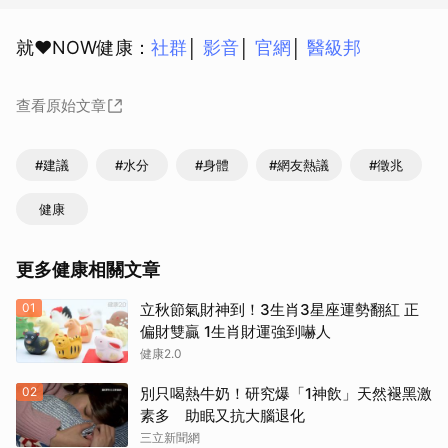
就❤NOW健康：
社群
│
影音
│
官網
│
醫級邦
查看原始文章
#建議
#水分
#身體
#網友熱議
#徵兆
健康
更多健康相關文章
01
立秋節氣財神到！3生肖3星座運勢翻紅 正
偏財雙贏 1生肖財運強到嚇人
健康2.0
02
別只喝熱牛奶！研究爆「1神飲」天然褪黑激
素多 助眠又抗大腦退化
三立新聞網