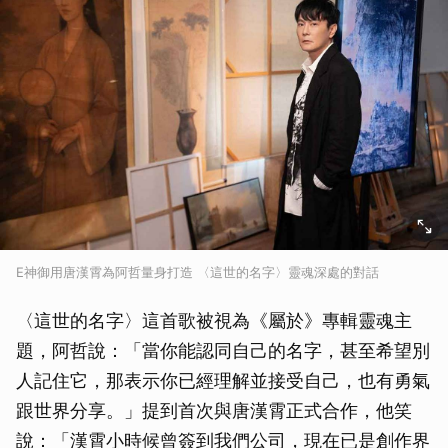
E神御用唐漢霄為阿哲量身打造 〈這世的名字〉靈魂深處的對話
〈這世的名字〉這首歌被視為《屬於》專輯靈魂主
題，阿哲說：「當你能認同自己的名字，甚至希望別
人記住它，那表示你已經理解並接受自己，也有勇氣
跟世界分享。」提到首次與唐漢霄正式合作，他笑
說：「漢霄小時候曾簽到我們公司，現在已是創作界