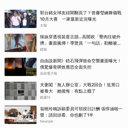
郭台銘女球友緋聞翻頁了？曾馨瑩練舞備戰
10月大賽 一家最新近況曝光
太報
辣妹穿透視裝逛古蹟…高開衩「臀肉往裙外
擠」畫面瘋傳！導覽員「一句話」勸離被狂
讚
鏡報
自由說新聞》鋯石飛彈致命空襲畫面曝光！
俄驚爆骨牌效應恐全面失控
自由電子報
夫妻闖「無人辦公室」大戰2回合！尪胃口
被養大 她後悔：有點上癮了
鏡週刊
取消
翁曉玲稱訴願委員可領按日計酬 張惇涵啪一
聲：請回頭看、你也刪了1半
Newtalk