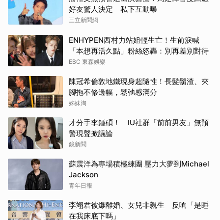
好友驚人決定 私下互動曝
三立新聞網
ENHYPEN西村力站姐輕生亡！生前淚喊
「本想再活久點」粉絲怒轟：別再差別對待
EBC 東森娛樂
陳冠希倫敦地鐵現身超隨性！長髮鬍渣、夾
腳拖不修邊幅，鬆弛感滿分
姊妹淘
才分手李鍾碩！ IU社群「前前男友」無預
警現聲掀議論
鏡新聞
蘇震洋為專場積極練團 壓力大夢到Michael
Jackson
青年日報
李翊君被爆離婚、女兒非親生 反嗆「是睡
在我床底下嗎」