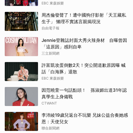
EBC 東森娛樂
周杰倫發聲了！遭中國狗仔影射「天王藏私
生子」 懶理不實謠言親揭現況
自由電子報
Jennie登雜誌封面大秀火辣身材 自曝曾因
「這原因」感到自卑
三立新聞網
許富凱攻蛋倒數2天！突公開道歉原因曝 喊
話「白海豚」退散
EBC 東森娛樂
因范曉萱一句話點頭！ 孫淑媚出道31年認
真學生上身備戰
CTWANT
李沛綾19歲兒返台不玩樂 兄妹公益合奏她感
恩：天使兒女
聯合新聞網