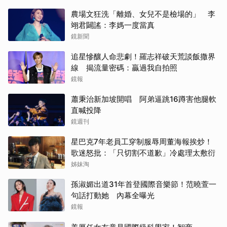
農場文狂洗「離婚、女兒不是檢場的」 李
翊君闢謠：李媽一度當真
鏡新聞
追星慘釀人命悲劇！羅志祥破天荒談飯撒界
線 揭流量密碼：贏過我自拍照
鏡報
蕭秉治新加坡開唱 阿弟逼跳16蹲害他腿軟
直喊投降
鏡週刊
星巴克7年老員工穿制服辱周董海報挨炒！
歌迷怒批：「只切割不道歉」冷處理太敷衍
姊妹淘
孫淑媚出道31年首登國際音樂節！范曉萱一
句話打動她 內幕全曝光
鏡報