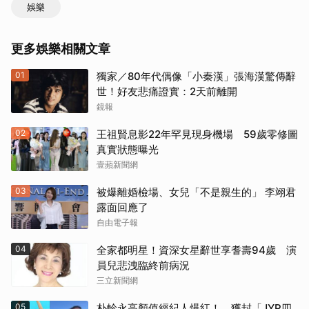
娛樂
更多娛樂相關文章
01
獨家／80年代偶像「小秦漢」張海漢驚傳辭
世！好友悲痛證實：2天前離開
鏡報
02
王祖賢息影22年罕見現身機場 59歲零修圖
真實狀態曝光
壹蘋新聞網
03
被爆離婚檢場、女兒「不是親生的」 李翊君
露面回應了
自由電子報
04
全家都明星！資深女星辭世享耆壽94歲 演
員兒悲洩臨終前病況
三立新聞網
05
朴軫永高顏值經紀人爆紅！ 獲封「JYP四