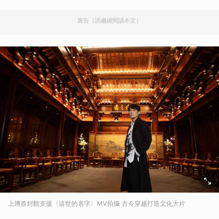
廣告（請繼續閱讀本文）
上博首封館支援〈這世的名字〉MV拍攝 古今穿越打造文化大片