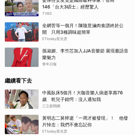
姜厚任女友竟是國際級科學家！智商
146「台大3碩士」經歷驚人
TVBS
全網苦等一個月！陳隨意滷肉食譜終於公
開 只用3種調味超簡單
ETtoday星光雲
孫淑媚、李竺芯加入JJA音樂節 展現臺語音
樂魅力
青年日報
繼續看下去
中風臥床5個月！大咖音樂人病逝享壽76
歲 乾兒子錯愕：沒人通知我
三立新聞網
黃明志二舅猝逝「一周才被發現」！ 他發
片悼念：我們不會忘記你
ETtoday星光雲