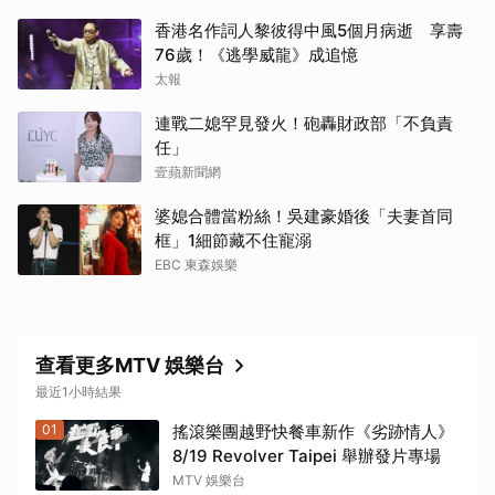
香港名作詞人黎彼得中風5個月病逝 享壽
76歲！《逃學威龍》成追憶
太報
連戰二媳罕見發火！砲轟財政部「不負責
任」
壹蘋新聞網
婆媳合體當粉絲！吳建豪婚後「夫妻首同
框」1細節藏不住寵溺
EBC 東森娛樂
查看更多MTV 娛樂台
最近1小時結果
01
搖滾樂團越野快餐車新作《劣跡情人》
8/19 Revolver Taipei 舉辦發片專場
MTV 娛樂台