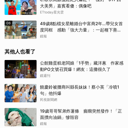
大美男」嘉賓看傻：偶像吧
ETtoday星光雲
06
49歲8點檔女星離婚台中富商2年...帶兒女首
度同框 感動「強大力量」：一起種下善的
種子
鏡報
其他人也看了
公館雞蛋糕老闆娘「1手勢」藏洋蔥 作家感
動PO文號召買爆！網友：這攤很久了
鏡週刊
饒慶鈴被攤商叫縣長妹妹！蔡小英「冷噴1
句」他抖爆
民視新聞網
19歲哥哥幫弟炸薯條 癲癇突然發作！「正
面撲向油鍋」慘毀容
鏡報