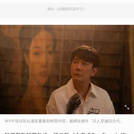
廣告（請繼續閱讀本文）
MV中張信哲在滿室書畫前輕聲吟唱，被網友稱作「詩人穿越回古代」