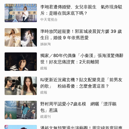
李翊君遭傳婚變、女兒非親生 氣炸現身駁
斥：是睡在我床底下嗎？
中天電視台
準時放閃超寵妻！郭富城凌晨賀方媛 39 歲
生日，婚後 9 年依舊恩愛
姊妹淘
獨家／80年代偶像「小秦漢」張海漢驚傳辭
世！好友悲痛證實：2天前離開
鏡報
IU更新近況藏玄機？貼文配樂竟是「前男友
的歌」 粉絲看傻：怎麼會選這首？
鏡報
野村周平認愛小7歲名模 網曬「漂浮鵰
包」惹議
鏡週刊
潘裕文無預警退出演藝圈！周定緯首度回應