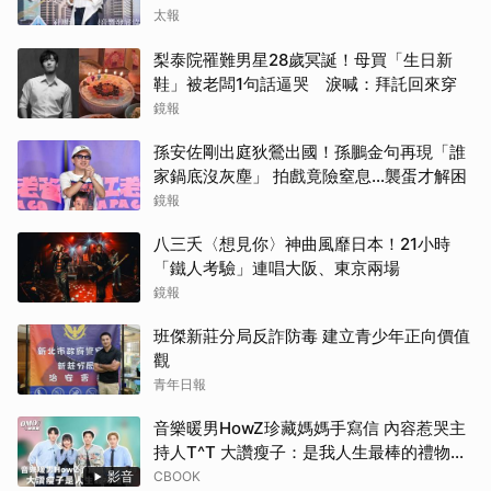
太報
梨泰院罹難男星28歲冥誕！母買「生日新
鞋」被老闆1句話逼哭 淚喊：拜託回來穿
鏡報
孫安佐剛出庭狄鶯出國！孫鵬金句再現「誰
家鍋底沒灰塵」 拍戲竟險窒息…襲蛋才解困
鏡報
八三夭〈想見你〉神曲風靡日本！21小時
「鐵人考驗」連唱大阪、東京兩場
鏡報
班傑新莊分局反詐防毒 建立青少年正向價值
觀
青年日報
音樂暖男HowZ珍藏媽媽手寫信 內容惹哭主
持人T^T 大讚瘦子：是我人生最棒的禮物！
｜#HowZ｜#人物專訪【#OMO調查局】
影音
CBOOK