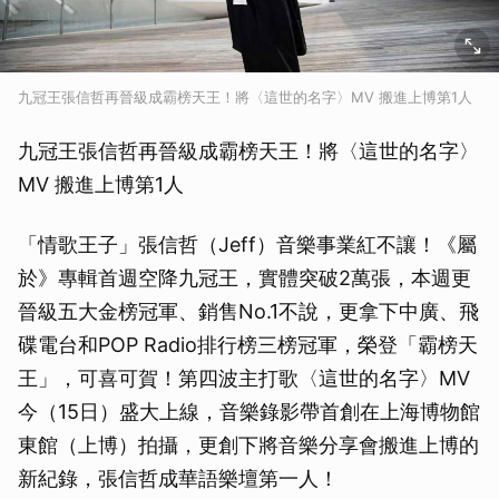
九冠王張信哲再晉級成霸榜天王！將〈這世的名字〉MV 搬進上博第1人
九冠王張信哲再晉級成霸榜天王！將〈這世的名字〉
MV 搬進上博第1人
「情歌王子」張信哲（Jeff）音樂事業紅不讓！《屬
於》專輯首週空降九冠王，實體突破2萬張，本週更
晉級五大金榜冠軍、銷售No.1不說，更拿下中廣、飛
碟電台和POP Radio排行榜三榜冠軍，榮登「霸榜天
王」，可喜可賀！第四波主打歌〈這世的名字〉MV
今（15日）盛大上線，音樂錄影帶首創在上海博物館
東館（上博）拍攝，更創下將音樂分享會搬進上博的
新紀錄，張信哲成華語樂壇第一人！