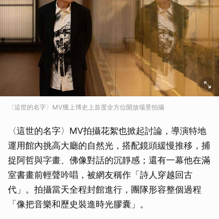
〈這世的名字〉MV獲上博史上首度全方位開放場景拍攝
〈這世的名字〉MV拍攝花絮也掀起討論，導演特地
運用館內挑高大廳的自然光，搭配鏡頭緩慢推移，捕
捉阿哲與字畫、佛像對話的沉靜感；還有一幕他在滿
室書畫前輕聲吟唱，被網友稱作「詩人穿越回古
代」。拍攝當天全程封館進行，團隊形容整個過程
「像把音樂和歷史裝進時光膠囊」。