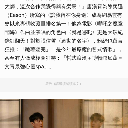
大師，這次合作我覺得與有榮焉！」唐漢霄為陳奕迅
（Eason）所寫的〈讓我留在你身邊〉成為網易雲有
史以來專輯收藏量排名第一！他為電影《哪吒之魔童
鬧海》作曲並演唱的角色曲〈就是哪吒〉更是大破紀
錄紅翻天！對於張信哲〈這世的名字〉，粉絲也留言
狂推：「跪著聽完」「是今年最療癒的哲式情歌」，
甚至有人做成梗圖狂轉：「哲式浪漫＋博物館底蘊＝
文青最強心靈spa」。
廣告（請繼續閱讀本文）