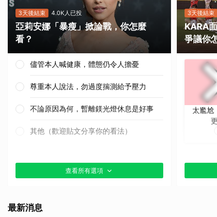
3天後結束
4.0K人已投
3天後結束
亞莉安娜「暴瘦」掀論戰，你怎麼
KAR
看？
爭議你
儘管本人喊健康，體態仍令人擔憂
尊重本人說法，勿過度揣測給予壓力
不論原因為何，暫離鎂光燈休息是好事
太尷尬
其他（歡迎貼文分享你的看法）
查看所有選項
最新消息