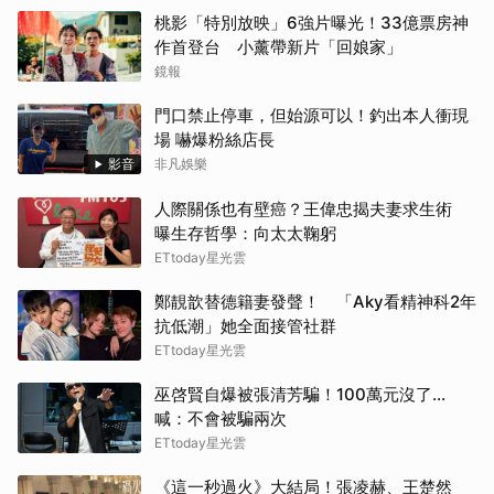
桃影「特別放映」6強片曝光！33億票房神
作首登台 小薰帶新片「回娘家」
鏡報
門口禁止停車，但始源可以！釣出本人衝現
場 嚇爆粉絲店長
影音
非凡娛樂
人際關係也有壁癌？王偉忠揭夫妻求生術
曝生存哲學：向太太鞠躬
ETtoday星光雲
鄭靚歆替德籍妻發聲！ 「Aky看精神科2年
抗低潮」她全面接管社群
ETtoday星光雲
巫啓賢自爆被張清芳騙！100萬元沒了...
喊：不會被騙兩次
ETtoday星光雲
《這一秒過火》大結局！張凌赫、王楚然