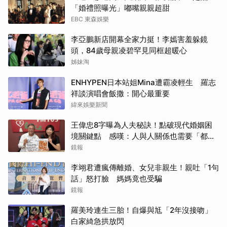
「婚禮照曝光」嘟嘴親親超甜
EBC 東森娛樂
李亞鵬新店開幕全家力挺！李嫣害羞躲鏡
頭，84歲母親凌碧罕見同框超暖心
姊妹淘
ENHYPEN日本站姐Mina遭霸凌輕生 羅志
祥談演唱會飯撒：開心最重要
緯來娛樂新聞
王偉忠8字曝為人夫秘訣！點破現代婚姻困
境關鍵點 感嘆：人與人關係也需要「都
更」
鏡報
李翊君遭瘋傳離婚、女兒非親生！親吐「1句
話」怒打臉 媽媽竟也受騙
鏡報
羅美玲連生三胎！自爆與尪「2年沒接吻」
白家綺急拱放閃