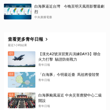
白海豚逼近台灣 今晚至明天風雨影響最劇
烈
中央廣播電臺
查看更多青年日報
最近1小時結果
01
【漢光42號演習實兵演練DAY3】聯合
火力打擊 驗證防衛戰力
青年日報
02
「白海豚」今明最近臺 馬祖將發陸警
青年日報
03
白海豚颱風逼近 中央災害應變中心二級
開設
青年日報