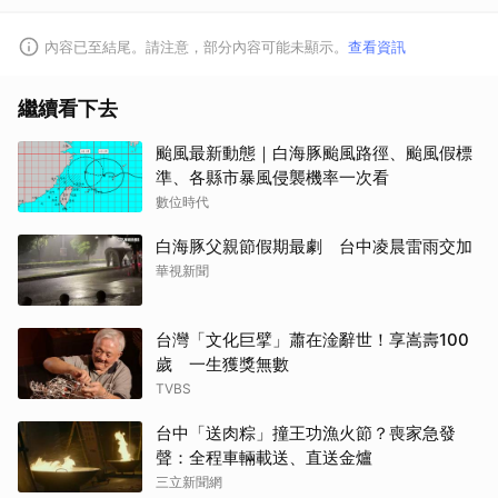
內容已至結尾。請注意，部分內容可能未顯示。
查看資訊
繼續看下去
颱風最新動態｜白海豚颱風路徑、颱風假標
準、各縣市暴風侵襲機率一次看
數位時代
白海豚父親節假期最劇 台中凌晨雷雨交加
華視新聞
台灣「文化巨擘」蕭在淦辭世！享嵩壽100
歲 一生獲獎無數
TVBS
台中「送肉粽」撞王功漁火節？喪家急發
聲：全程車輛載送、直送金爐
三立新聞網