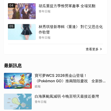
04
胡瓜重提方季惟勞軍趣事 全場笑翻
青年日報
05
林秀琪發新專輯《重逢》 對亡父思念化
作歌聲
青年日報
查看更多
最新訊息
寶可夢WCS 2026舊金山登場！
《Pokémon GO》推兩階段慶祝 全新扮裝
皮卡丘亮相
鏡報
白海豚颱風減弱 今晚至明天最接近臺灣
青年日報