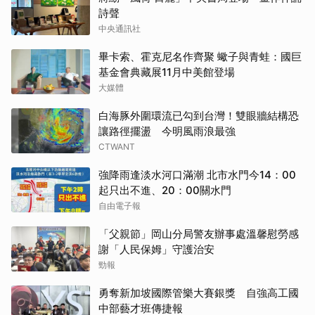
詩聲
中央通訊社
畢卡索、霍克尼名作齊聚 蠍子與青蛙：國巨
基金會典藏展11月中美館登場
大媒體
白海豚外圍環流已勾到台灣！雙眼牆結構恐
讓路徑擺盪 今明風雨浪最強
CTWANT
強降雨逢淡水河口滿潮 北市水門今14：00
起只出不進、20：00關水門
自由電子報
「父親節」岡山分局警友辦事處溫馨慰勞感
謝「人民保姆」守護治安
勁報
勇奪新加坡國際管樂大賽銀獎 自強高工國
中部藝才班傳捷報