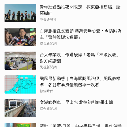
青年壯遊點推夜間限定 探東亞摺翅蝠、諸
羅樹蛙
中央通訊社
白海豚擾亂父親節 蔣萬安曝心聲：今防颱為
主「暫時沒辦法過節」
聯合新聞網
台大畢業沒工作遭酸爆！老媽「神級反殺」
對方網讚翻
民視新聞網
颱風最新動態｜白海豚颱風路徑、颱風假標
準、各縣市暴風侵襲機率一次看
數位時代
文湖線列車一早出包 北捷初判結果出爐
聯合新聞網
蔣勳「風荷‧日麗」中央書局登場 畫作伴誦