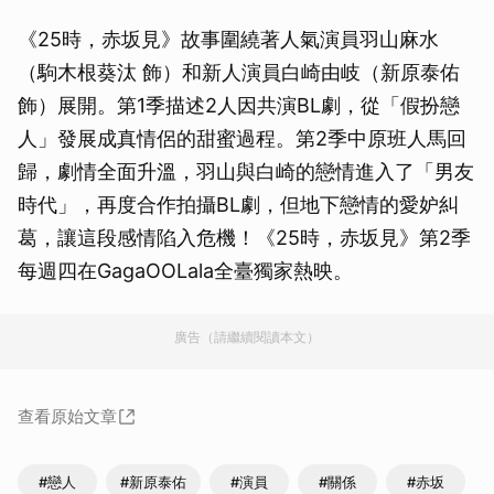
《25時，赤坂見》故事圍繞著人氣演員羽山麻水
（駒木根葵汰 飾）和新人演員白崎由岐（新原泰佑
飾）展開。第1季描述2人因共演BL劇，從「假扮戀
人」發展成真情侶的甜蜜過程。第2季中原班人馬回
歸，劇情全面升溫，羽山與白崎的戀情進入了「男友
時代」，再度合作拍攝BL劇，但地下戀情的愛妒糾
葛，讓這段感情陷入危機！《25時，赤坂見》第2季
每週四在GagaOOLala全臺獨家熱映。
廣告（請繼續閱讀本文）
查看原始文章
#戀人
#新原泰佑
#演員
#關係
#赤坂