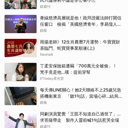
民只論身材不論是非公審小三
鏡週刊
牽線慈濟高層就是他！跪拜證嚴法師打開信
任窗口 檢揭「美國慈濟青年」李易儒人脈
網絡
鏡報
雨揚老師》12生肖農曆7月運勢：牛寶寶財
喜臨門、蛇寶寶事業順遂(上)
Newtalk
丁柔安保險箱遭竊「700萬元全被偷」！
兇手竟是他...嘆：提前穿幫
ETtoday星光雲
每天傳LINE關心！她2天聯絡不上25歲兒急
搭機衝東京 「聽1句話」當場心碎...結局看
哭網
鏡報
取消
同劇演員驚覺「王凱不知道自己過世了」...
求菩薩帶走 製作人靈前喊1句話惹哭全場
鏡週刊