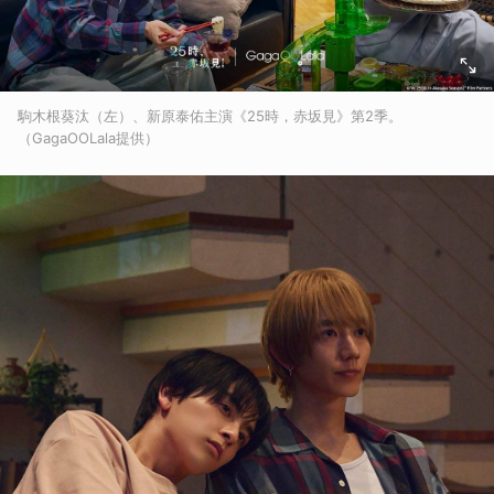
駒木根葵汰（左）、新原泰佑主演《25時，赤坂見》第2季。
（GagaOOLala提供）