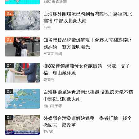
EBC 東森新聞
02
白海豚外圍環流已勾到台灣陸地！路徑南北
擺盪 中部以北豪大雨
台視
03
知名韓貨品牌驚爆解散！合夥人鬧翻遭控財
務糾紛 雙方聲明曝光
三立新聞網
04
擁8家連鎖超商母女奇葩徵婚 求嫁「父子
檔」理由藏洋蔥
鏡週刊
05
白海豚颱風逼近恐南北擺盪 父親節天氣不穩
中部以北防豪大雨
自由電子報
06
外媒讚台灣發票解決逃稅 學者打臉「錢全
撒回去」籲改革
TVBS