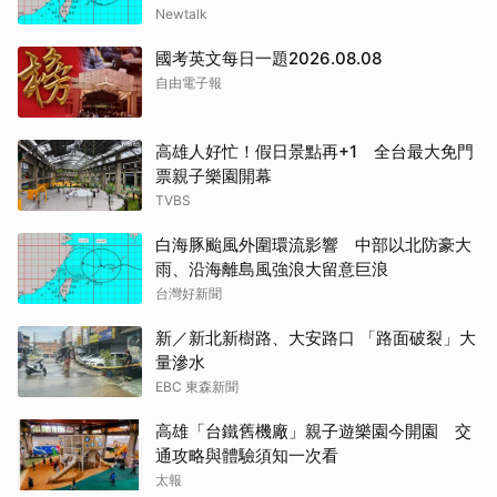
Newtalk
國考英文每日一題2026.08.08
自由電子報
高雄人好忙！假日景點再+1 全台最大免門
票親子樂園開幕
TVBS
白海豚颱風外圍環流影響 中部以北防豪大
雨、沿海離島風強浪大留意巨浪
台灣好新聞
新／新北新樹路、大安路口 「路面破裂」大
量滲水
EBC 東森新聞
高雄「台鐵舊機廠」親子遊樂園今開園 交
通攻略與體驗須知一次看
太報