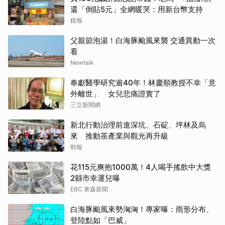
還「倒貼5元」全網暖哭：用新台幣支持
鏡報
父親節泡湯！白海豚颱風來襲 交通異動一次
看
Newtalk
奉獻醫學研究逾40年！林慶順教授不幸「意
外離世」 女兒悲痛證實了
三立新聞網
新北行動治理前進深坑、石碇、坪林及烏
來 推動茶產業與觀光再升級
勁報
花115元爽抱1000萬！4人喝手搖飲中大獎
2縣市幸運兒曝
EBC 東森新聞
白海豚颱風來勢洶洶！專家曝：雨形分布、
登陸點如「巴威」