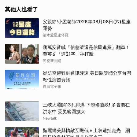
其他人也看了
父親節!小孟老師2026年08月08日(六)星座
運勢
清水孟星座塔羅
蔣萬安昔喊「信慈濟還是信民進黨」翻車！
蔡英文「這21字」神打臉
民視新聞網
從防空避難到通訊降速 美日歐等國分享台灣
韌性演習資訊
自由電子報
三峽大壩開13孔排洪 下游慘遭殃! 多省泡在
洪水中 受災範圍擴大
Newtalk
豔麗網美與情敵互毆低Ｖ上衣遭扯走光 網