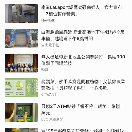
南港LaLaport爆鷹架砸傷婦人！官方宣布
「3櫃位暫停營業」
Newtalk
白海豚颱風靠近 新北高灘地下午4點起拖吊
車輛、越堤道下午6點封閉
自由電子報
無人機足球新北地區公開賽開打 集結300
位學子同場競技
勁報
龍鬚菜、佛手瓜竟是同種植物！父親節農業
部激推「另類親子料理」一株多吃
CTWANT
只領2千ATM點鈔「響不停」網笑：像領十
萬元
EBC 東森新聞
買195元鹹酥雞忘記帶錢！老闆一句話解決