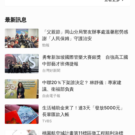
最新訊息
「父親節」岡山分局警友辦事處溫馨慰勞感
謝「人民保姆」守護治安
勁報
勇奪新加坡國際管樂大賽銀獎 自強高工國
中部藝才班傳捷報
台灣好新聞
中聯20％下架誰決定？ 林靜儀：專家建
議、衛福部負責
自由電子報
生活補助金來了！連3天「發放5000元」
長輩匯款入帳
TVBS
桃園航空城計畫第11標區徵工程順利決標