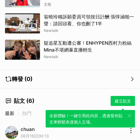
太報
翁曉玲稱訴願委員可領按日計酬 張惇涵啪一
聲：請回頭看、你也刪了1半
Newtalk
疑追星互動遭公審！ENHYPEN西村力粉絲
Mina不堪網暴直播輕生
Newtalk
轉發 (0)
取消
貼文 (6)
建立貼文
最新
熱門
全新體驗！一鍵引用此內容，透過發布貼
文來輕鬆表達個人立場。
chuan
06月16日00:13