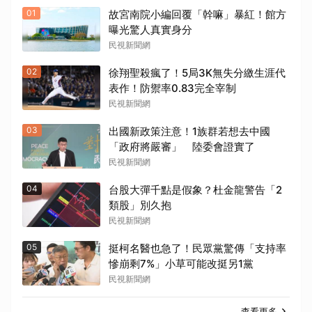
01
故宮南院小編回覆「幹嘛」暴紅！館方
曝光驚人真實身分
民視新聞網
02
徐翔聖殺瘋了！5局3K無失分繳生涯代
表作！防禦率0.83完全宰制
民視新聞網
03
出國新政策注意！1族群若想去中國
「政府將嚴審」 陸委會證實了
民視新聞網
04
台股大彈千點是假象？杜金龍警告「2
類股」別久抱
民視新聞網
05
挺柯名醫也急了！民眾黨驚傳「支持率
慘崩剩7%」小草可能改挺另1黨
民視新聞網
查看更多