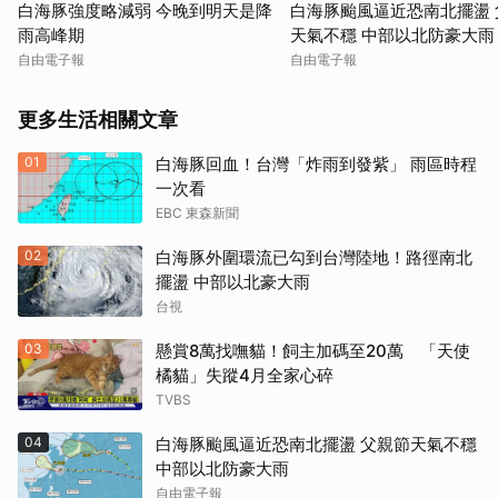
白海豚強度略減弱 今晚到明天是降
白海豚颱風逼近恐南北擺盪 
雨高峰期
天氣不穩 中部以北防豪大雨
自由電子報
自由電子報
更多生活相關文章
01
白海豚回血！台灣「炸雨到發紫」 雨區時程
一次看
EBC 東森新聞
02
白海豚外圍環流已勾到台灣陸地！路徑南北
擺盪 中部以北豪大雨
台視
03
懸賞8萬找嘸貓！飼主加碼至20萬 「天使
橘貓」失蹤4月全家心碎
TVBS
04
白海豚颱風逼近恐南北擺盪 父親節天氣不穩
中部以北防豪大雨
自由電子報