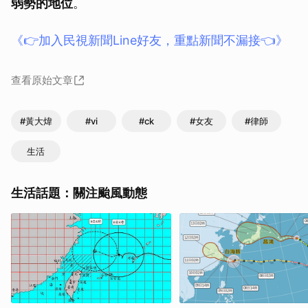
弱勢的地位
。
《👉加入民視新聞Line好友，重點新聞不漏接👈》
查看原始文章
#黃大煒
#vi
#ck
#女友
#律師
生活
生活話題：關注颱風動態