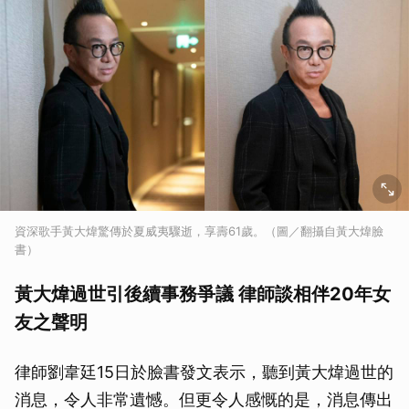
資深歌手黃大煒驚傳於夏威夷驟逝，享壽61歲。（圖／翻攝自黃大煒臉
書）
黃大煒過世引後續事務爭議 律師談相伴20年女
友之聲明
律師劉韋廷15日於臉書發文表示，聽到黃大煒過世的
消息，令人非常遺憾。但更令人感慨的是，消息傳出