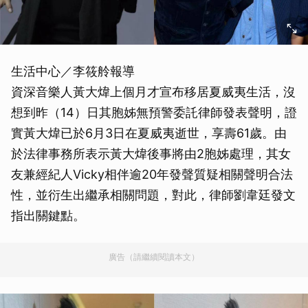
生活中心／李筱舲報導
資深音樂人黃大煒上個月才宣布移居夏威夷生活，沒
想到昨（14）日其胞姊無預警委託律師發表聲明，證
實黃大煒已於6月3日在夏威夷逝世，享壽61歲。由
於法律事務所表示黃大煒後事將由2胞姊處理，其女
友兼經紀人Vicky相伴逾20年發聲質疑相關聲明合法
性，並衍生出繼承相關問題，對此，律師劉韋廷發文
指出關鍵點。
廣告（請繼續閱讀本文）