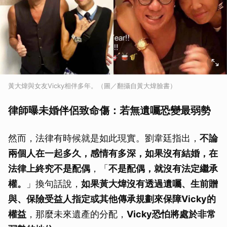
黃大煒與女友Vicky相伴多年。（圖／翻攝自黃大煒臉書）
律師曝未婚伴侶致命傷：若無遺囑恐變最弱勢
然而，法律有時候就是如此現實。劉韋廷指出，
不論
兩個人在一起多久，感情有多深，如果沒有結婚，在
法律上終究不是配偶
，「
不是配偶，就沒有法定繼承
權。
」換句話說，
如果黃大煒沒有透過遺囑、生前贈
與、保險受益人指定或其他傳承規劃來保障Vicky的
權益
，那麼未來遺產的分配，
Vicky恐怕將處於非常