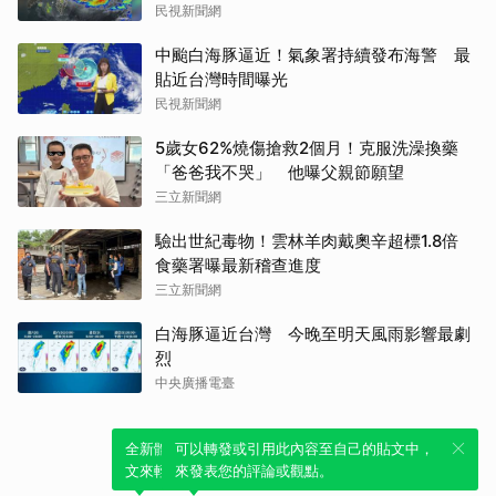
民視新聞網
中颱白海豚逼近！氣象署持續發布海警 最
貼近台灣時間曝光
民視新聞網
5歲女62%燒傷搶救2個月！克服洗澡換藥
「爸爸我不哭」 他曝父親節願望
三立新聞網
驗出世紀毒物！雲林羊肉戴奧辛超標1.8倍
食藥署曝最新稽查進度
三立新聞網
白海豚逼近台灣 今晚至明天風雨影響最劇
烈
中央廣播電臺
全新體驗！一鍵引用此內容，透過發布貼
可以轉發或引用此內容至自己的貼文中，
文來輕鬆表達個人立場。
來發表您的評論或觀點。