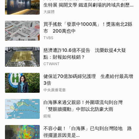
生特展 揭開文學 鐵道與劇場的跨域共創歷
程
大媒體
買手搖飲「發票中1000萬」！獎落南北2縣
市 200萬也中
TVBS
慈濟遭詐10.6億不提告 沈榮欽提4大疑
點：財報如何核銷？
CTWANT
健保近70億加碼婦兒護理 生產給付最高增
3倍
中央廣播電臺
白海豚來過父親節！外圍環流勾到台灣
「雙眼牆擺動」中部以北防豪大雨
鏡報
不容小覷！「白海豚」已勾到台灣陸地 路
徑擺盪原因竟是...