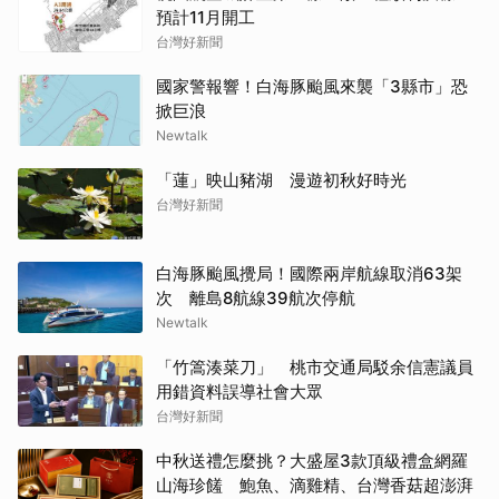
預計11月開工
台灣好新聞
國家警報響！白海豚颱風來襲「3縣市」恐
掀巨浪
Newtalk
「蓮」映山豬湖 漫遊初秋好時光
台灣好新聞
白海豚颱風攪局！國際兩岸航線取消63架
次 離島8航線39航次停航
Newtalk
「竹篙湊菜刀」 桃市交通局駁余信憲議員
用錯資料誤導社會大眾
台灣好新聞
中秋送禮怎麼挑？大盛屋3款頂級禮盒網羅
山海珍饈 鮑魚、滴雞精、台灣香菇超澎湃