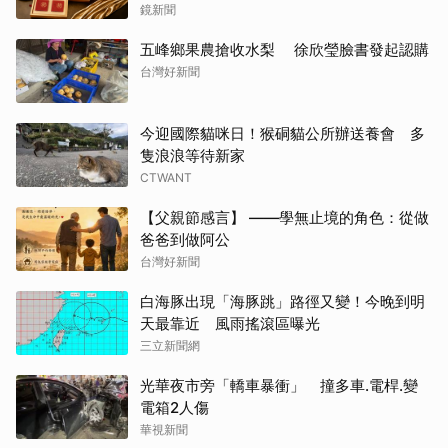
鏡新聞
五峰鄉果農搶收水梨 徐欣瑩臉書發起認購
台灣好新聞
今迎國際貓咪日！猴硐貓公所辦送養會 多
隻浪浪等待新家
CTWANT
【父親節感言】 ——學無止境的角色：從做
爸爸到做阿公
台灣好新聞
白海豚出現「海豚跳」路徑又變！今晚到明
天最靠近 風雨搖滾區曝光
三立新聞網
光華夜市旁「轎車暴衝」 撞多車.電桿.變
電箱2人傷
華視新聞