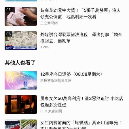
05
超商花21元中大獎！「5張千萬發票」沒人
領充公倒數 地點明細一次看
三立新聞網
06
外媒讚台灣發票解決逃稅 學者打臉「錢全
撒回去」籲改革
TVBS
其他人也看了
12星座今日運勢〈08.08星期六〉
科技紫微網每日星座
屏東女欠50萬高利貸！遭3惡煞追討 小吃店
包廂多次性侵
EBC 東森新聞
女生內褲前面的「蝴蝶結」真正用途曝光！
不只裝飾還有2大神功能