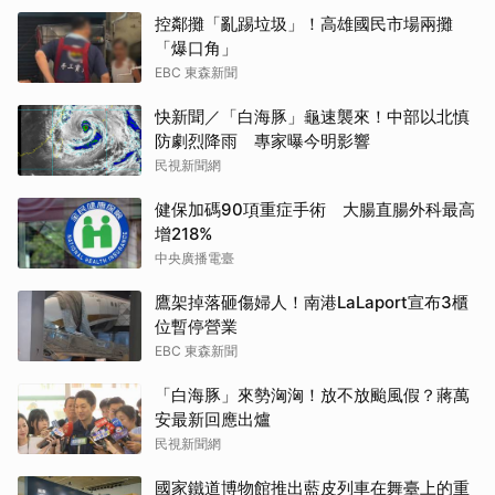
控鄰攤「亂踢垃圾」！高雄國民市場兩攤
「爆口角」
EBC 東森新聞
快新聞／「白海豚」龜速襲來！中部以北慎
防劇烈降雨 專家曝今明影響
民視新聞網
健保加碼90項重症手術 大腸直腸外科最高
增218%
中央廣播電臺
鷹架掉落砸傷婦人！南港LaLaport宣布3櫃
位暫停營業
EBC 東森新聞
「白海豚」來勢洶洶！放不放颱風假？蔣萬
安最新回應出爐
民視新聞網
國家鐵道博物館推出藍皮列車在舞臺上的重