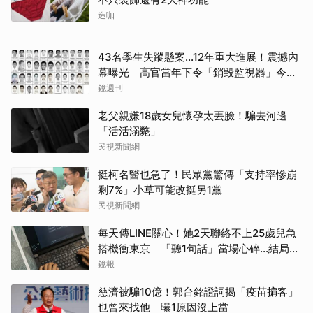
造咖
43名學生失蹤懸案...12年重大進展！震撼內
幕曝光 高官當年下令「銷毀監視器」今遭
逮
鏡週刊
老父親嫌18歲女兒懷孕太丟臉！騙去河邊
「活活溺斃」
民視新聞網
挺柯名醫也急了！民眾黨驚傳「支持率慘崩
剩7%」小草可能改挺另1黨
民視新聞網
每天傳LINE關心！她2天聯絡不上25歲兒急
搭機衝東京 「聽1句話」當場心碎...結局看
哭網
鏡報
慈濟被騙10億！郭台銘證詞揭「疫苗掮客」
也曾來找他 曝1原因沒上當