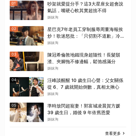
01
吵架就愛提分手？這3大星座女超會說
氣話，嘴硬心軟其實超捨不得
姊妹淘
02
星巴克7年老員工穿制服辱周董海報挨
炒！歌迷怒批：「只切割不道歉」冷處
理太敷衍
姊妹淘
03
陳冠希倫敦地鐵現身超隨性！長髮鬍
渣、夾腳拖不修邊幅，鬆弛感滿分
姊妹淘
04
汪峰談醒醒 10 歲生日心聲：父女關係
從 6、7 歲就開始倒數，真相太揪心
姊妹淘
05
準時放閃超寵妻！郭富城凌晨賀方媛
39 歲生日，婚後 9 年依舊恩愛
姊妹淘
查看更多