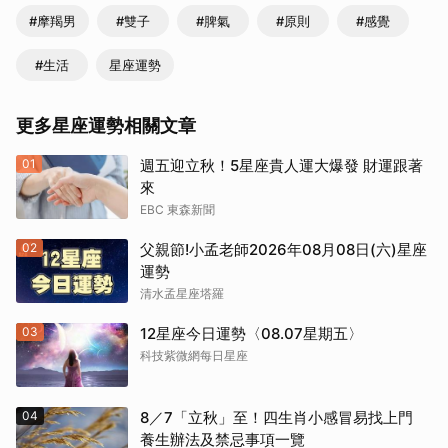
#摩羯男
#雙子
#脾氣
#原則
#感覺
#生活
星座運勢
更多星座運勢相關文章
01
週五迎立秋！5星座貴人運大爆發 財運跟著
來
EBC 東森新聞
02
父親節!小孟老師2026年08月08日(六)星座
運勢
清水孟星座塔羅
03
12星座今日運勢〈08.07星期五〉
科技紫微網每日星座
04
8／7「立秋」至！四生肖小感冒易找上門
養生辦法及禁忌事項一覽