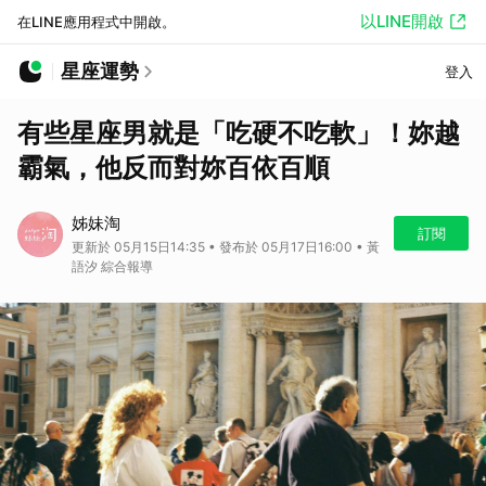
以LINE開啟
在LINE應用程式中開啟。
星座運勢
登入
有些星座男就是「吃硬不吃軟」！妳越
霸氣，他反而對妳百依百順
姊妹淘
訂閱
更新於 05月15日14:35 • 發布於 05月17日16:00 • 黃
語汐 綜合報導