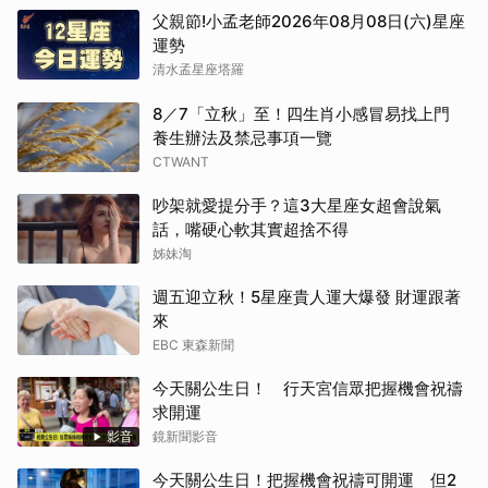
父親節!小孟老師2026年08月08日(六)星座
運勢
清水孟星座塔羅
8／7「立秋」至！四生肖小感冒易找上門
養生辦法及禁忌事項一覽
CTWANT
吵架就愛提分手？這3大星座女超會說氣
話，嘴硬心軟其實超捨不得
姊妹淘
週五迎立秋！5星座貴人運大爆發 財運跟著
來
EBC 東森新聞
今天關公生日！ 行天宮信眾把握機會祝禱
求開運
影音
鏡新聞影音
今天關公生日！把握機會祝禱可開運 但2