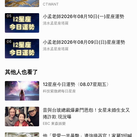
CTWANT
05
小孟老師2026年08月10日(一)星座運勢
清水孟星座塔羅
06
小孟老師2026年08月09日(日)星座運勢
清水孟星座塔羅
其他人也看了
12星座今日運勢〈08.07星期五〉
科技紫微網每日星座
昔與台玻總裁爆豪門恩怨！女星未婚生女又
捲詐欺 現況曝
EBC 東森娛樂
他「愛愛一半暴斃」遭強摘器官！家屬1招喊