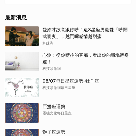
最新消息
愛妳才故意跟妳吵！這3星座男最愛「吵鬧
式寵妻」，越鬥嘴感情越甜蜜
姊妹淘
心測：從你嚮往的客廳，看出你的職場翻身
運！
科技紫微網
08/07每日星座運勢-牡羊座
科技紫微網每日星座
巨蟹座運勢
靈機文化每日星座
獅子座運勢