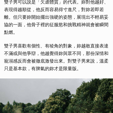
雙子男可以說是「欠虐體質」的代表。妳對他越好、
表現得越順從，他反而容易得寸進尺，對妳若即若
離。但只要妳開始擺出強硬的姿態，展現出不輕易妥
協的一面，他骨子裡的征服慾和挑戰精神就會被瞬間
點燃。
雙子男喜歡有個性、有稜角的對象，妳越敢直接表達
不滿或與他爭辯，他越覺得妳與眾不同，那份深情和
寵溺感反而會被徹底激發出來。對雙子男來說，溫柔
只是基本款，有脾氣的妳才是限量版。