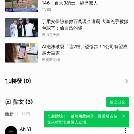
146「台大3碩士」經歷驚人
TVBS
丁柔安保險箱數百萬現金遭竊 大咖兇手被抓
包認了：偷自己的錢
自由電子報
AI泡沫破裂「這2檔」恐慘跌！1公司有望成
最大贏家
民視新聞網
轉發 (0)
貼文 (3)
建立貼文
最新
熱門
全新體驗！一鍵引用此內容，透過發布貼
文來輕鬆表達個人立場。
Ah Yi