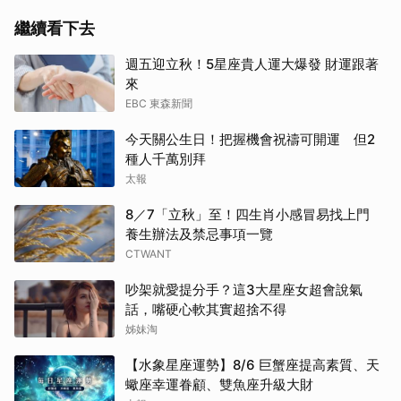
繼續看下去
週五迎立秋！5星座貴人運大爆發 財運跟著
來
EBC 東森新聞
今天關公生日！把握機會祝禱可開運 但2
種人千萬別拜
太報
8／7「立秋」至！四生肖小感冒易找上門
養生辦法及禁忌事項一覽
CTWANT
吵架就愛提分手？這3大星座女超會說氣
話，嘴硬心軟其實超捨不得
姊妹淘
【水象星座運勢】8/6 巨蟹座提高素質、天
蠍座幸運眷顧、雙魚座升級大財