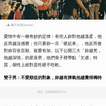
（▲ 圖片來源/pexel）
愛情中有一種奇妙的定律：有些人妳對他越溫柔，他
反而越沒感覺；但只要妳一旦「硬起來」，他反而會
對妳百依百順、寵愛有加。以下公開三大「妳越兇，
他越深情」的星座男，他們骨子裡帶點「欠虐」特
質，個性上絕對是吃硬不吃軟。
雙子男：不愛順從的對象，妳越有脾氣他越覺得獨特
廣告（請繼續閱讀本文）