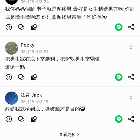
05月18日13:24
我你媽媽個腿 老子就是摩羯男 最好是女生越硬男方軟 你到
底是懂不懂啊您 你別拿摩羯男當馬子狗好嗎🤬
Pocky
05月18日13:21
把男生踩在底下當勝利，把駕馭男生當驕傲
滾遠一點
竑育 Jack
取消
05月18日13:18
敢硬我就槓到底，撕破臉才是目的🥷
查看更多