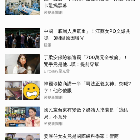
卡驚揭黑幕
民視新聞網
中國「底層人戾氣重」！江蘇女PO文爆共
鳴 3關鍵原因曝光
鏡報
丁柔安保險箱遭竊「700萬元全被偷」！
兇手竟是他...嘆：提前穿幫
ETtoday星光雲
韓國瑜協商講一半「司法正義女神」突喊2
字！他秒傻眼
民視新聞網
國民黨台東有變數？媒體人指若是「這結
局」不意外
民視新聞網
姜厚任女友竟是國際級科學家！智商