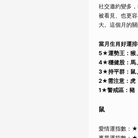
社交邀約變多，
被看見、也更容
大。這個月的關
當月生肖好運排
5★運勢王：猴
4★穩健股：馬
3★持平群：鼠
2★需注意：虎
1★警戒區：豬
鼠
愛情運指數：
事業運指數：