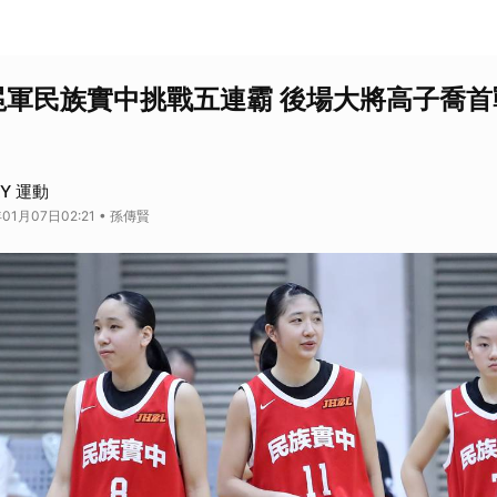
衛冕軍民族實中挑戰五連霸 後場大將高子喬
AY 運動
01月07日02:21 • 孫傳賢