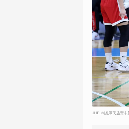
JHBL衛冕軍民族實