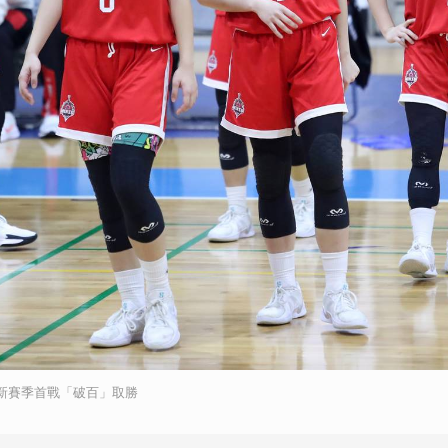
中新賽季首戰「破百」取勝