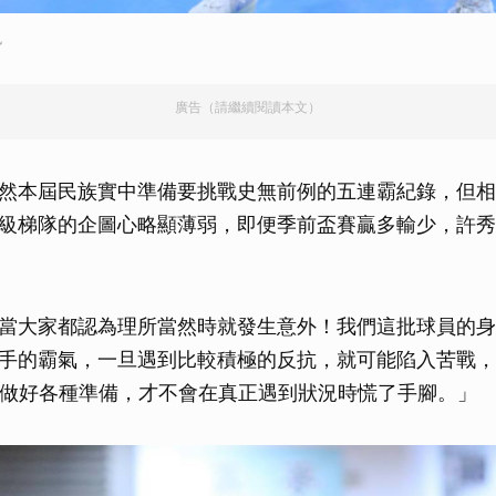
取消
色
廣告（請繼續閱讀本文）
然本屆民族實中準備要挑戰史無前例的五連霸紀錄，但相
級梯隊的企圖心略顯薄弱，即便季前盃賽贏多輸少，許秀
當大家都認為理所當然時就發生意外！我們這批球員的身
手的霸氣，一旦遇到比較積極的反抗，就可能陷入苦戰，
先做好各種準備，才不會在真正遇到狀況時慌了手腳。」