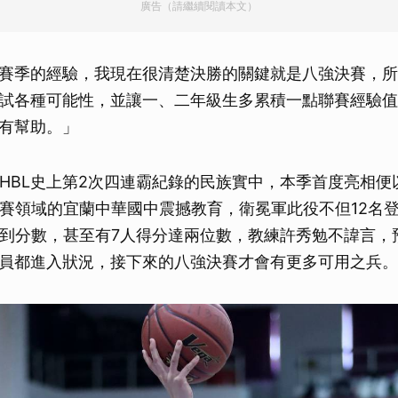
廣告（請繼續閱讀本文）
賽季的經驗，我現在很清楚決勝的關鍵就是八強決賽，所
試各種可能性，並讓一、二年級生多累積一點聯賽經驗值
有幫助。」
JHBL史上第2次四連霸紀錄的民族實中，本季首度亮相便以
預賽領域的宜蘭中華國中震撼教育，衛冕軍此役不但12名
拿到分數，甚至有7人得分達兩位數，教練許秀勉不諱言，
員都進入狀況，接下來的八強決賽才會有更多可用之兵。