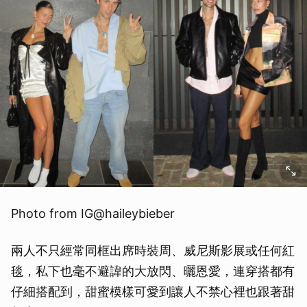
Photo from IG@haileybieber
兩人不只經常同框出席時裝周、威尼斯影展或任何紅
毯，私下也毫不避諱的大放閃、曬恩愛，連穿搭都有
仔細搭配到，甜蜜模樣可愛到讓人不禁心裡也跟著甜