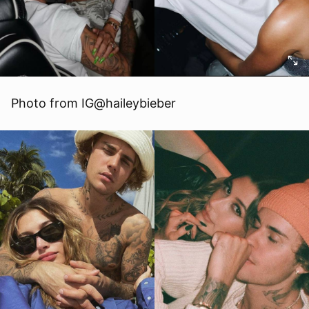
Photo from IG@haileybieber