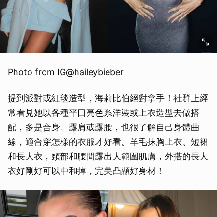
取消
Photo from IG@haileybieber
提到派對或紅毯造型，海莉比伯絕對拿手！社群上經
常看見她以各種平口亮色系洋裝或上衣造型去做搭
配，多是合身、露肩或露腰，也很了解自己身體曲
線，適合穿怎樣的衣服才好看。羊毛抹胸上衣、短裙
和長大衣，頸部和腰間露出大範圍肌膚，外搭的長大
衣好剛好可以中和掉，完美凸顯好身材！