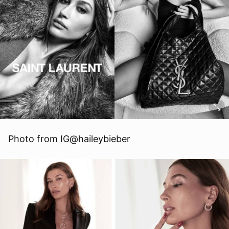
Photo from IG@haileybieber