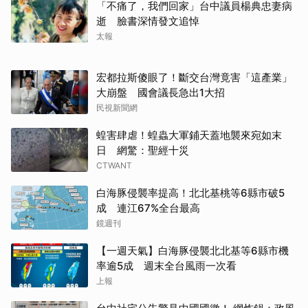
「不痛了，我們回家」台中議員楊典忠妻病
逝 臉書深情發文追悼
太報
宏都拉斯傻眼了！斷交台灣竟害「這產業」
大崩盤 國會議長急出1大招
民視新聞網
蝗害肆虐！蝗蟲大軍鋪天蓋地襲來宛如末
日 網驚：聖經十災
CTWANT
白海豚侵襲率提高！北北基桃等6縣市破5
成 連江67%全台最高
鏡週刊
【一週天氣】白海豚侵襲北北基等6縣市機
率逾5成 週末全台風雨一次看
上報