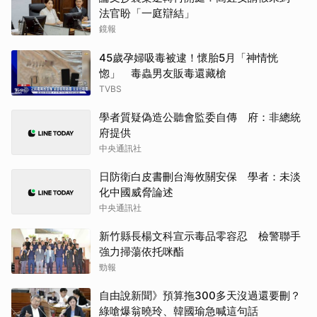
法官盼「一庭辯結」
鏡報
45歲孕婦吸毒被逮！懷胎5月「神情恍
惚」 毒蟲男友販毒還藏槍
TVBS
學者質疑偽造公聽會監委自傳 府：非總統
府提供
中央通訊社
日防衛白皮書刪台海攸關安保 學者：未淡
化中國威脅論述
中央通訊社
新竹縣長楊文科宣示毒品零容忍 檢警聯手
強力掃蕩依托咪酯
勁報
自由說新聞》預算拖300多天沒過還要刪？
綠嗆爆翁曉玲、韓國瑜急喊這句話