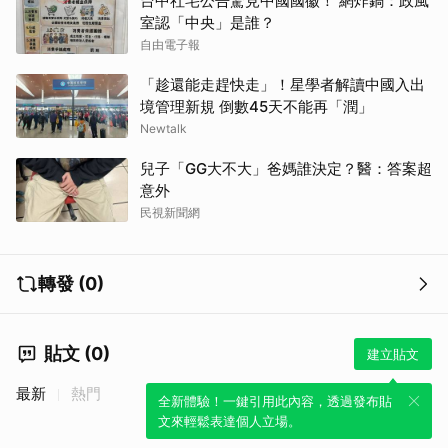
台中社宅公告驚見中國國徽！ 網炸鍋：政風
室認「中央」是誰？
自由電子報
「趁還能走趕快走」！星學者解讀中國入出
境管理新規 倒數45天不能再「潤」
Newtalk
兒子「GG大不大」爸媽誰決定？醫：答案超
意外
民視新聞網
轉發 (0)
貼文 (0)
建立貼文
最新
熱門
全新體驗！一鍵引用此內容，透過發布貼
文來輕鬆表達個人立場。