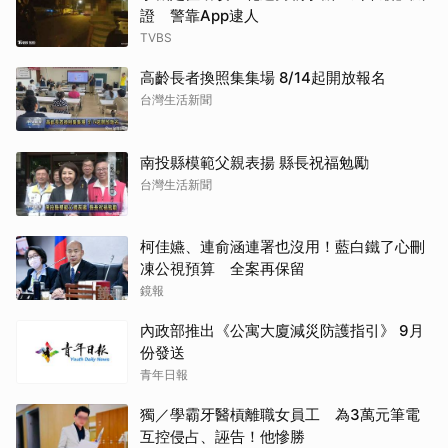
證 警靠App逮人
TVBS
高齡長者換照集集場 8/14起開放報名
台灣生活新聞
南投縣模範父親表揚 縣長祝福勉勵
台灣生活新聞
柯佳嬿、連俞涵連署也沒用！藍白鐵了心刪
凍公視預算 全案再保留
鏡報
內政部推出《公寓大廈減災防護指引》 9月
份發送
青年日報
獨／學霸牙醫槓離職女員工 為3萬元筆電
互控侵占、誣告！他慘勝