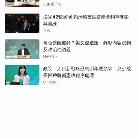
自由電子報
漢光42號操演 賴清德首度搭乘萬鈞車隊參
與演練
台視
會否罰饒慶鈴？梁文傑透露：錄影內容沒觸
及政治性議題
Newtalk
政院：人口新戰略已納明年總預算 兒少成
長帳戶將循憲政程序處理
CTWANT