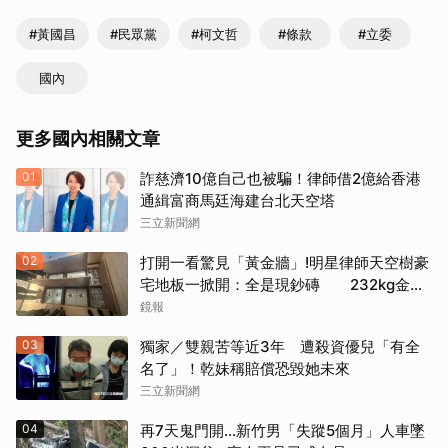
#黃國昌
#民眾黨
#柯文哲
#條款
#立委
國內
更多國內相關文章
01
詐慈濟10億自己也被騙！律師借2億給香港
通緝富商馬廷海建台北天空塔
三立新聞網
02
打開一看驚見「黃金牆」!明星律師天空樹豪
宅地板一掀開：全是現鈔磚 232kg金山
震撼影像曝
鏡報
03
獨家／雙親苦等近3年 遭殺資優兒「有全
名了」！乾妹稱賠償恐毀她未來
三立新聞網
04
再7天鬼門開…新竹男「失蹤5個月」人車墜