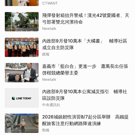
CTWANT
飛彈發射箱抬升警戒！漢光42號愛國者、天
弓部署雙北河濱待命
Newtalk
內政部9月發10萬本「大橘書」 輔導社區
成立自主防災隊
鏡報
嘉義市「藍白合」更進一步 蕭萬長出任張
啓楷競總榮譽主委
Newtalk
內政部9月發10萬本公寓減災指引 輔導社
區設防災隊
中央通訊社
2026城鎮韌性演習8/7起分區舉辦 高鐵提
醒旅客注意行動網路降速演練
勁報