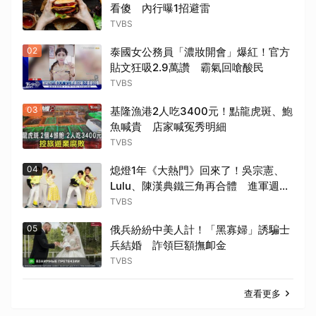
看傻 內行曝1招避雷
TVBS
02
泰國女公務員「濃妝開會」爆紅！官方
貼文狂吸2.9萬讚 霸氣回嗆酸民
TVBS
03
基隆漁港2人吃3400元！點龍虎斑、鮑
魚喊貴 店家喊冤秀明細
TVBS
04
熄燈1年《大熱門》回來了！吳宗憲、
Lulu、陳漢典鐵三角再合體 進軍週末
時段
TVBS
05
俄兵紛紛中美人計！「黑寡婦」誘騙士
兵結婚 詐領巨額撫卹金
TVBS
查看更多