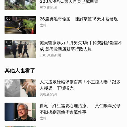
300米深谷…家人再見已成白骨
三立新聞網
05
26歲男離奇命案 陳屍草叢16天才被發現
太報
06
譴責醫療暴力！胖男欠1萬手術費討診斷書不
成 竟痛毆新店耕莘行政人員
EBC 東森新聞
其他人也看了
人夫遭戴綠帽求償百萬！小王控人妻「跟多
人極樂」下場曝光
民視新聞網
自嘲「終生需要心理治療」 黃仁勳曝父母
不斷挑剔讓他學會這件事
太報