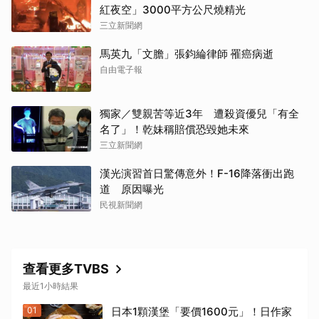
紅夜空」3000平方公尺燒精光
三立新聞網
馬英九「文膽」張鈞綸律師 罹癌病逝
取消
自由電子報
獨家／雙親苦等近3年 遭殺資優兒「有全
名了」！乾妹稱賠償恐毀她未來
三立新聞網
漢光演習首日驚傳意外！F-16降落衝出跑
道 原因曝光
民視新聞網
查看更多TVBS
最近1小時結果
01
日本1顆漢堡「要價1600元」！日作家