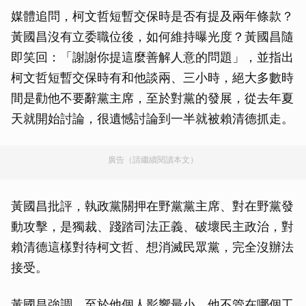
媒體追問，柯文哲短暫交保時是否有提及兩年條款？
黃國昌沒有立委職位後，如何維持曝光度？黃國昌隨
即笑回：「謝謝你提這麼善解人意的問題」，並指出
柯文哲短暫交保時有和他談兩、三小時，絕大多數時
間是勸他不要辭黨主席，至於對黨的發展，從去年夏
天就開始討論，很遺憾討論到一半就被賴清德抓走。
廣告（請繼續閱讀本文）
黃國昌批評，執政黨關押在野黨黨主席、對在野黨發
動攻擊，是獨裁、踐踏司法正義、破壞民主政治，對
賴清德這樣對待柯文哲、想消滅民眾黨，完全沒辦法
接受。
黃國昌強調，至於他個人影響最小，他不管在哪個工