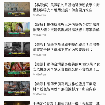
【易誤解】美國駐約旦基地遭伊朗攻擊？衛
星影像曝光？引用錯誤！傳言圖片來自
Google衛星影像
MyGoPen
【誤解】網傳氣溫與出汗的關係？特定溫度
摧殘人體？混淆氣溫與體溫狀態！專家詳解
MyGoPen
【錯誤】哈薩克放棄親中轉而親台？台灣奇
蹟震驚全球？虛構不實的內容農場影片
MyGoPen
【錯誤】網傳台灣最多農藥的10種水果？食
安危機影片？缺乏實務觀念的不實描述！專
家詳解
MyGoPen
【錯誤】網傳天價喜馬拉雅粉鹽是工業廢
料？粉色智商稅？無根據影片！出自內容農
場AI頻道
MyGoPen
手機定位助攻！花蓮男竊手機「丟草叢」滅