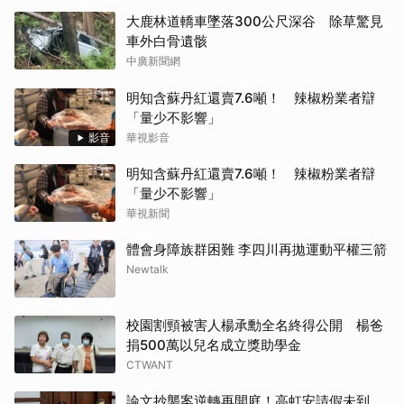
大鹿林道轎車墜落300公尺深谷 除草驚見
車外白骨遺骸
中廣新聞網
明知含蘇丹紅還賣7.6噸！ 辣椒粉業者辯
「量少不影響」
影音
華視影音
明知含蘇丹紅還賣7.6噸！ 辣椒粉業者辯
「量少不影響」
華視新聞
體會身障族群困難 李四川再拋運動平權三箭
Newtalk
校園割頸被害人楊承勳全名終得公開 楊爸
捐500萬以兒名成立獎助學金
CTWANT
論文抄襲案逆轉再開庭！高虹安請假未到