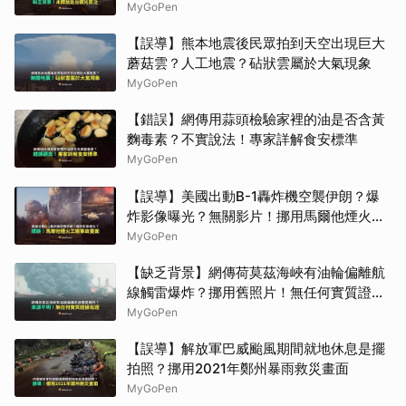
赴台觀光簽注
MyGoPen
【誤導】熊本地震後民眾拍到天空出現巨大
蘑菇雲？人工地震？砧狀雲屬於大氣現象
MyGoPen
【錯誤】網傳用蒜頭檢驗家裡的油是否含黃
麴毒素？不實說法！專家詳解食安標準
MyGoPen
【誤導】美國出動B-1轟炸機空襲伊朗？爆
炸影像曝光？無關影片！挪用馬爾他煙火工
廠事故畫面
MyGoPen
【缺乏背景】網傳荷莫茲海峽有油輪偏離航
線觸雷爆炸？挪用舊照片！無任何實質證據
佐證
MyGoPen
【誤導】解放軍巴威颱風期間就地休息是擺
拍照？挪用2021年鄭州暴雨救災畫面
MyGoPen