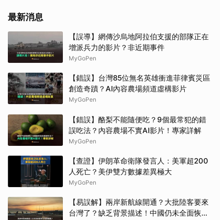
最新消息
【誤導】網傳沙烏地阿拉伯支援的部隊正在
增派兵力的影片？非近期事件
MyGoPen
【錯誤】台灣85位無名英雄衝進菲律賓災區
創造奇蹟？AI內容農場頻道虛構影片
MyGoPen
【錯誤】酪梨不能隨便吃？9個最常犯的錯
誤吃法？內容農場不實AI影片！專家詳解
MyGoPen
【查證】伊朗革命衛隊發言人：美軍超200
人死亡？美伊雙方數據差異極大
MyGoPen
【易誤解】兩岸新航線開通？大批陸客要來
台灣了？缺乏背景描述！中國仍未全面恢復