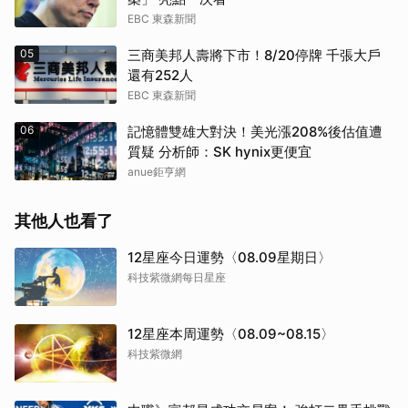
EBC 東森新聞
05
三商美邦人壽將下市！8/20停牌 千張大戶
還有252人
EBC 東森新聞
06
記憶體雙雄大對決！美光漲208%後估值遭
質疑 分析師：SK hynix更便宜
anue鉅亨網
其他人也看了
12星座今日運勢〈08.09星期日〉
科技紫微網每日星座
12星座本周運勢〈08.09~08.15〉
科技紫微網