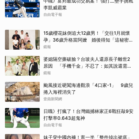
中職》富邦最成功交易案！ 強打二壘手挑戰
李凱威霸業
自由電子報
15歲櫻花妹倒追大12歲男！「交往1月就懷
孕」36歲升格當阿嬤 婚後得知「這秘密」
傻眼了
鏡報
婆媳隔空撕破臉？台玻夫人還原長子離世2
原因 「手機千金」不忍了：如其說還需要
離開嗎？
鏡報
颱風接近硬闖海邊觀浪「4口家-1」 9歲兒
捲入海裡消失了
壹蘋新聞網
日職》打瘋了！台灣鐵捕林家正6戰狂敲9安
打擊率0.643超鬼神
自由電子報
妹子穿中國內褲！逛一半「整件掉出裙底」