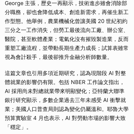
George 主張，歷史一再顯示，技術進步雖會消除部
分職務，卻也會降低成本、創造新需求，再催生新工
作型態。他舉例，農業機械化曾讓美國 20 世紀初約
三分之一工作消失，但勞工最後流向工廠、辦公室、
醫院，甚至軟體產業；電氣化沒有摧毀製造業，反而
重塑工廠流程，並帶動長期生產力成長；試算表雖常
視為會計殺手，最後卻推升金融分析師數量。
這篇文章也引用多項近期研究，認為現階段 AI 對整
體就業的影響仍有限。包括 NBER 工作論文指出，
AI 採用尚未對總就業帶來明顯變化；亞特蘭大聯準
銀行研究顯示，多數企業過去三年未感受 AI 衝擊就
業；美國人口普查局則認為變化仍屬溫和。耶魯大學
預算實驗室 4 月也表示，AI 對勞動市場的影響大致
「穩定」。