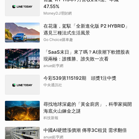
47.55%
MoneyDJ理財網
在花蓮，駕馭「全新進化版 P2 HYBRID」
遇見三種法式生活風景
Go Choice購車趣
「SaaS末日」來了嗎？AI浪潮下軟體股表
現兩極：誰獲勝、誰失敗一次看
anue鉅亨網
今彩539第115192期 頭獎1注中獎
中央通訊社
尋找地球深處的「黃金廚房」，科學家揭開
海底火山鍊金之謎
科技新報
中國AI硬體漲價潮 傳導3C租賃 需求翻倍
anue鉅亨網