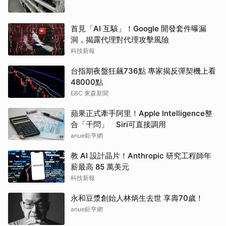
首見「AI 互駭」！Google 開發套件曝漏
洞，揭露代理對代理攻擊風險
科技新報
台指期夜盤狂飆736點 專家揭反彈契機上看
48000點
EBC 東森新聞
蘋果正式牽手阿里！Apple Intelligence整
合「千問」 Siri可直接調用
anue鉅亨網
教 AI 設計晶片！Anthropic 研究工程師年
薪最高 85 萬美元
科技新報
永和豆漿創始人林炳生去世 享壽70歲！
anue鉅亨網