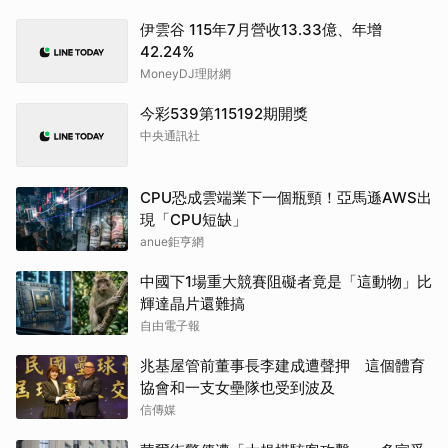
伊雲谷 115年7月營收13.33億、年增
42.24%
MoneyDJ理財網
今彩539第115192期開獎
中央通訊社
CPU恐成雲端業下一個瓶頸！亞馬遜AWS出
現「CPU短缺」
anue鉅亨網
中國下1場重大競賽阻礙者竟是「這動物」比
輝達晶片還難搞
自由電子報
兆基屋管前董事長李建成遭聲押 這個體育
協會和一支女壘隊也受到波及
信傳媒