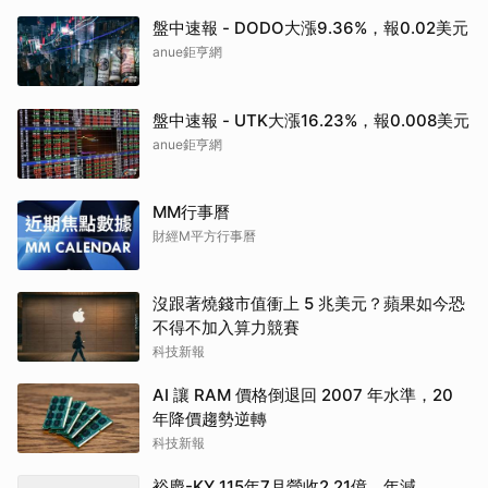
盤中速報 - DODO大漲9.36%，報0.02美元
anue鉅亨網
盤中速報 - UTK大漲16.23%，報0.008美元
anue鉅亨網
MM行事曆
財經M平方行事曆
沒跟著燒錢市值衝上 5 兆美元？蘋果如今恐
不得不加入算力競賽
科技新報
AI 讓 RAM 價格倒退回 2007 年水準，20
年降價趨勢逆轉
科技新報
裕慶-KY 115年7月營收2.21億、年減