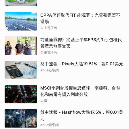
CPPA仍難取代FIT 能源署：光電躉購暫不
退場
自由電子報
前董座羈押》兆基上半年EPS約3元 包租代
管產業無辜受害
自由電子報
盤中速報 - Pixels大漲19.51%，報0.01美元
anue鉅亨網
MSCI季調台股權重恐遭降 南亞科、台塑
化和南電有望入列成分股
太報
盤中速報 - Hashflow大跌17.5%，報0.01美
元
anue鉅亨網