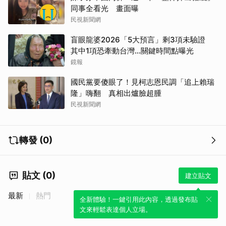
同事全看光 畫面曝
民視新聞網
盲眼龍婆2026「5大預言」剩3項未驗證
其中1項恐牽動台灣...關鍵時間點曝光
鏡報
國民黨要傻眼了！見柯志恩民調「追上賴瑞
隆」嗨翻 真相出爐臉超腫
民視新聞網
轉發 (0)
貼文 (0)
建立貼文
最新
熱門
全新體驗！一鍵引用此內容，透過發布貼
文來輕鬆表達個人立場。