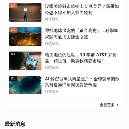
02
沒跟著燒錢市值衝上 5 兆美元？蘋果如
今恐不得不加入算力競賽
科技新報
03
尋找地球深處的「黃金廚房」，科學家
揭開海底火山鍊金之謎
科技新報
04
霸主地位的起點，30 年前 AT&T 如何
靠「預設值」助微軟稱霸市場？
科技新報
05
AI 解密百萬張衛星照片：全球藻華擴散
恐引爆海洋生態與經濟危機
科技新報
查看更多
最新消息