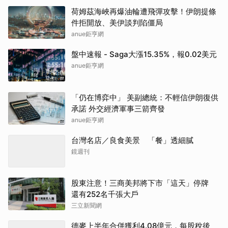
荷姆茲海峽再爆油輪遭飛彈攻擊！伊朗提條
件拒開放、美伊談判陷僵局
anue鉅亨網
盤中速報 - Saga大漲15.35%，報0.02美元
anue鉅亨網
「仍在博弈中」 美副總統：不輕信伊朗復供
承諾 外交經濟軍事三箭齊發
anue鉅亨網
台灣名店／良食美景 「餐」透細膩
鏡週刊
股東注意！三商美邦將下市「這天」停牌
還有252名千張大戶
三立新聞網
德麥上半年合併獲利4.08億元，每股稅後