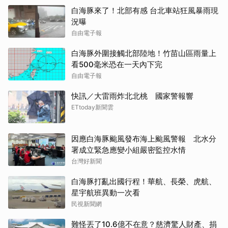
白海豚來了！北部有感 台北車站狂風暴雨現
況曝
自由電子報
白海豚外圍接觸北部陸地！竹苗山區雨量上
看500毫米恐在一天內下完
自由電子報
快訊／大雷雨炸北北桃 國家警報響
ETtoday新聞雲
因應白海豚颱風發布海上颱風警報 北水分
署成立緊急應變小組嚴密監控水情
台灣好新聞
白海豚打亂出國行程！華航、長榮、虎航、
星宇航班異動一次看
民視新聞網
難怪丟了10.6億不在意？慈濟驚人財產、捐