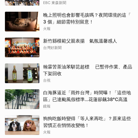
EBC 東森新聞
晚上照明也會影響毛孩嗎？夜間環境的這「
3 個」細節需特別留意！
火報
新竹縣模範父親表揚 氣氛溫馨感人
台灣好新聞
翰霖苦茶油苯駢芘超標 已暫停作業、產品
下架回收
台視
白海豚逼近「雨炸台灣」時間曝！「這些地
區」已達颱風假標準…花蓮卻飆38°C高溫
鏡報
狗狗吃飯時變得「等人來再吃」？原來這些
習慣正在悄悄改變牠！
火報