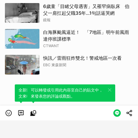
6歲童「目睹父母遇害」又罹罕病臥床 伯
父一肩扛起父職35年...1句話逼哭網
鏡報
白海豚颱風逼近！ 「7地區」明午前風雨
達停班課標準
CTWANT
快訊／雷雨狂炸雙北！警戒地區一次看
EBC 東森新聞
全新體驗！一鍵引用此內容，透過發布貼
可以轉發或引用此內容至自己的貼文中，
文來輕鬆表達個人立場。
來發表您的評論或觀點。
類別
服務條款
隱私權政策
服務聲明