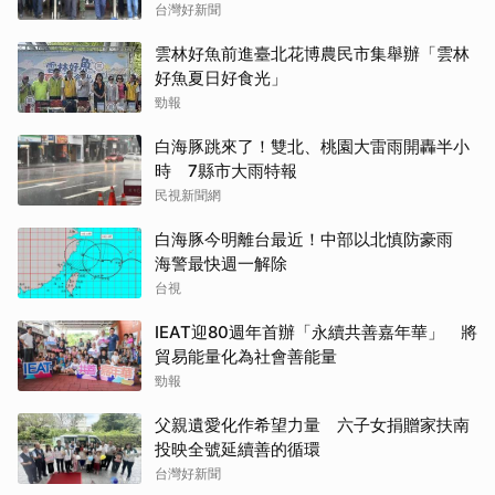
台灣好新聞
雲林好魚前進臺北花博農民市集舉辦「雲林
好魚夏日好食光」
勁報
白海豚跳來了！雙北、桃園大雷雨開轟半小
時 7縣市大雨特報
民視新聞網
白海豚今明離台最近！中部以北慎防豪雨
海警最快週一解除
台視
IEAT迎80週年首辦「永續共善嘉年華」 將
貿易能量化為社會善能量
勁報
父親遺愛化作希望力量 六子女捐贈家扶南
投映全號延續善的循環
台灣好新聞