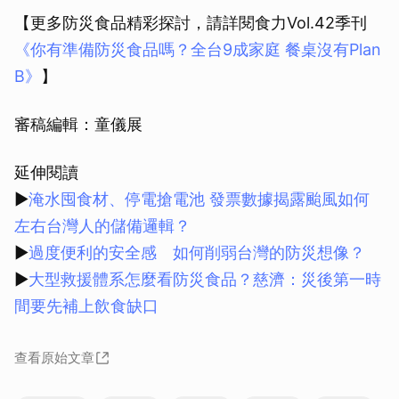
【更多防災食品精彩探討，請詳閱食力Vol.42季刊
《你有準備防災食品嗎？全台9成家庭 餐桌沒有Plan
B》
】
審稿編輯：童儀展
延伸閱讀
▶
淹水囤食材、停電搶電池 發票數據揭露颱風如何
左右台灣人的儲備邏輯？
▶
過度便利的安全感 如何削弱台灣的防災想像？
▶
大型救援體系怎麼看防災食品？慈濟：災後第一時
間要先補上飲食缺口
查看原始文章