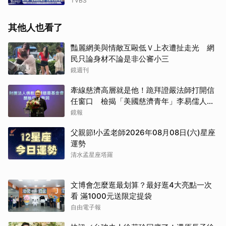
TVBS
其他人也看了
豔麗網美與情敵互毆低Ｖ上衣遭扯走光 網
民只論身材不論是非公審小三
鏡週刊
牽線慈濟高層就是他！跪拜證嚴法師打開信
任窗口 檢揭「美國慈濟青年」李易儒人脈
網絡
鏡報
父親節!小孟老師2026年08月08日(六)星座
運勢
清水孟星座塔羅
文博會怎麼逛最划算？最好逛4大亮點一次
看 滿1000元送限定提袋
自由電子報