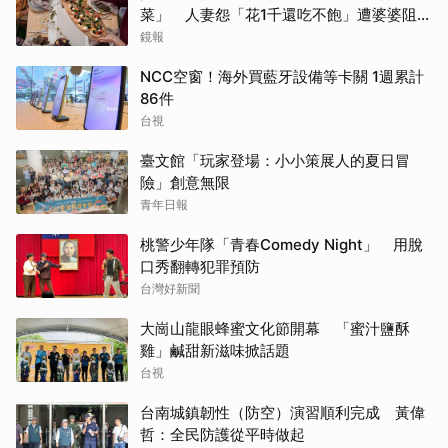
菜」 人妻怨「花1千還吃不飽」遭婆婆阻加
菜
鏡報
NCC空窗！海外買藍牙設備等卡關 1週累計
86件
台視
臺文館「玩家登場：小小策展人的夏日冒
險」創意無限
青年日報
桃警少年隊「青春Comedy Night」 用脫
口秀翻轉犯罪預防
台灣好新聞
大崗山龍眼蜂蜜文化節開幕 「蜜汁鹽酥
雞」鹹甜新滋味掀話題
台視
台南城鎮韌性（防空）演習順利完成 黃偉
哲：全民防護從平時做起