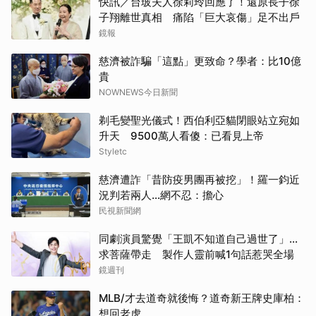
快訊／台玻夫人徐莉玲回應了！還原長子徐
子翔離世真相 痛陷「巨大哀傷」足不出戶
鏡報
慈濟被詐騙「這點」更致命？學者：比10億
貴
NOWNEWS今日新聞
剃毛變聖光儀式！西伯利亞貓閉眼站立宛如
升天 9500萬人看傻：已看見上帝
Styletc
慈濟遭詐「昔防疫男團再被挖」！羅一鈞近
況判若兩人…網不忍：擔心
民視新聞網
同劇演員驚覺「王凱不知道自己過世了」...
求菩薩帶走 製作人靈前喊1句話惹哭全場
鏡週刊
MLB/才去道奇就後悔？道奇新王牌史庫柏：
想回老虎