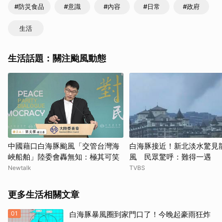
#防災食品
#意識
#內容
#日常
#政府
生活
生活話題：關注颱風動態
中國藉口白海豚颱風「交管台灣海
白海豚接近！新北淡水驚見
峽船舶」陸委會轟無知：極其可笑
風 民眾驚呼：難得一遇
Newtalk
TVBS
更多生活相關文章
01
白海豚暴風圈到家門口了！今晚起豪雨狂炸