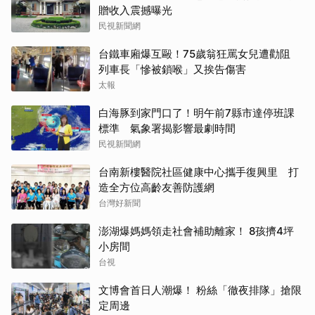
贈收入震撼曝光
民視新聞網
台鐵車廂爆互毆！75歲翁狂罵女兒遭勸阻
列車長「慘被鎖喉」又挨告傷害
太報
白海豚到家門口了！明午前7縣市達停班課
標準 氣象署揭影響最劇時間
民視新聞網
台南新樓醫院社區健康中心攜手復興里 打
造全方位高齡友善防護網
台灣好新聞
澎湖爆媽媽領走社會補助離家！ 8孩擠4坪
小房間
台視
文博會首日人潮爆！ 粉絲「徹夜排隊」搶限
定周邊