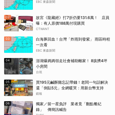
EBC 東森新聞
02
故宮《龍藏經》打7折仍要131.6萬！ 店員
曝：有人原價188萬付現購買
CTWANT
03
白海豚回血！台灣「炸雨到發紫」 雨區時程
一次看
EBC 東森新聞
04
澎湖爆媽媽領走社會補助離家！ 8孩擠4坪
小房間
台視
05
買195元鹹酥雞忘記帶錢！老闆一句話解決
還「倒貼5元」全網暖哭：用新台幣支持
鏡報
06
獨家／留一星負評 業者竟「翻點餐紀
錄」 傳簡訊喊告