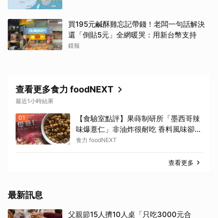
買195元鹹酥雞忘記帶錢！老闆一句話解決
還「倒貼5元」全網暖哭：用新台幣支持
鏡報
查看更多食力 foodNEXT
最近1小時結果
01
【食驗室點評】果蒔制研所「墨西哥辣
味爆薏仁」非油炸很耐吃 香料風味卻蓋
過辣味特色
食力 foodNEXT
查看更多
最新訊息
父親節15人擠10人桌「只吃3000元合