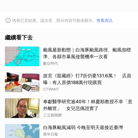
內容已至結尾。請注意，部分內容可能未顯示。
查看資訊
繼續看下去
颱風最新動態｜白海豚颱風路徑、颱風假標
準、各縣市暴風侵襲機率一次看
數位時代
故宮《龍藏經》打7折仍要131.6萬！ 店員
曝：有人原價188萬付現購買
CTWANT
奉獻醫學研究逾40年！林慶順教授不幸「意
外離世」 女兒悲痛證實了
三立新聞網
白海豚颱風減弱 今晚至明天最接近臺灣
青年日報