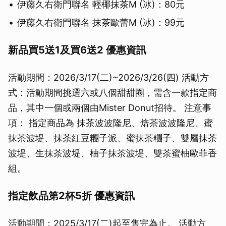
伊藤久右衛門聯名 輕椰抹茶M (冰)：80元
伊藤久右衛門聯名 抹茶歐蕾M (冰)：99元
新品買5送1及買6送2 優惠資訊
活動期間：2026/3/17(二)~2026/3/26(四) 活動方
式：活動期間挑選六或八個甜甜圈，需含一款指定商
品，其中一個或兩個由Mister Donut招待。 注意事
項： 指定商品為 抹茶波波隆尼、焙茶波波隆尼、蜜
抹茶波堤、抹茶紅豆糰子派、蜜抹茶糰子、雙層抹茶
波堤、生抹茶波堤、柚子抹茶波堤、雙茶蜜柚歐菲香
組。
指定飲品第2杯5折 優惠資訊
活動期間：2025/3/17(二)起至售完為止。 活動方