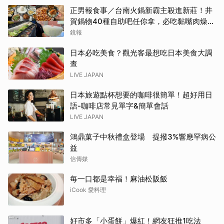
正男報食事／台南火鍋新霸主殺進新莊！井
賀鍋物40種自助吧任你拿，必吃黏嘴肉燥
飯、現做棉花糖
鏡報
日本必吃美食？觀光客最想吃日本美食大調
查
LIVE JAPAN
日本旅遊點杯想要的咖啡很簡單！超好用日
語-咖啡店常見單字&簡單會話
LIVE JAPAN
鴻鼎菓子中秋禮盒登場 提撥3%響應罕病公
益
信傳媒
每一口都是幸福！麻油松阪飯
iCook 愛料理
好市多「小蛋餅」爆紅！網友狂推1吃法