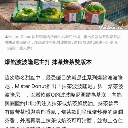
▲Mister Donut抹茶季聯名伊藤久右衛門登場，推出多款抹茶與焙茶甜
甜圈及現做飲品，粉絲還能搭配甜甜圈買5送1與買6送2優惠一起享用。
（攝影：張人尹）
爆餡波波隆尼主打 抹茶焙茶雙版本
這次聯名甜點中，最受矚目的就是生系列爆餡波波隆
尼，Mister Donut推出「抹茶波波隆尼」與「焙茶波
波隆尼」，以鬆軟微Q的波波隆尼圈體為基底，內餡
與圈體約1:1比例注入抹茶或焙茶鮮奶油。抹茶款帶
有微苦茶韻與濃郁香氣，焙茶款則呈現焙炒後的溫潤
茶香，外層再裹上抹茶或焙茶可可沾醬，並撒上杏仁