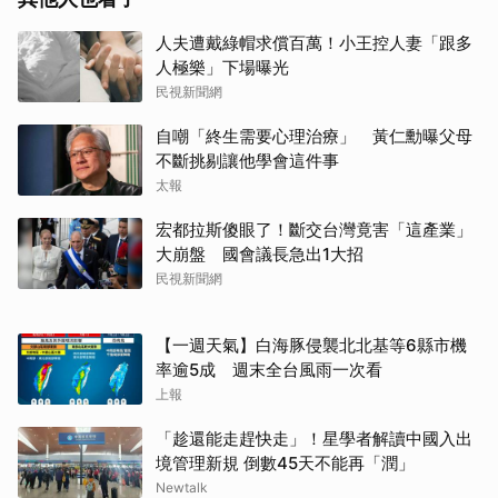
人夫遭戴綠帽求償百萬！小王控人妻「跟多
人極樂」下場曝光
民視新聞網
自嘲「終生需要心理治療」 黃仁勳曝父母
不斷挑剔讓他學會這件事
太報
宏都拉斯傻眼了！斷交台灣竟害「這產業」
大崩盤 國會議長急出1大招
民視新聞網
【一週天氣】白海豚侵襲北北基等6縣市機
率逾5成 週末全台風雨一次看
上報
「趁還能走趕快走」！星學者解讀中國入出
境管理新規 倒數45天不能再「潤」
Newtalk