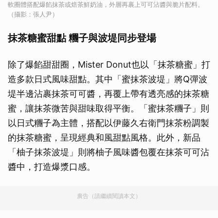
軟圈體搭配爆餡抹茶或焙茶鮮奶油，外層再裹上可可沾醬與脆片配料。
（攝影：張人尹）
抹茶糖蜜甜點 糰子與波堤同步登場
除了爆餡甜甜圈，Mister Donut也以「抹茶糖蜜」打
造多款日式風味甜點。其中「蜜抹茶波堤」將Q彈波
堤半邊沾裹抹茶可可醬，再覆上帶有透亮感的抹茶糖
蜜，讓抹茶微苦與甜味取得平衡。「蜜抹茶糰子」則
以日式糰子為主體，搭配以伊藤久右衛門抹茶粉調製
的抹茶糖蜜，呈現經典和風甜點風格。此外，新品
「柚子抹茶波堤」則將柚子風味醬包覆在抹茶可可沾
醬中，打造爆漿口感。
廣告（請繼續閱讀本文）