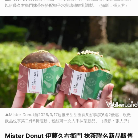
以伊藤久右衛門抹茶粉搭配椰子水與瑞穗鮮乳調製。（攝影：張人尹）
▲Mister Donut自2026/3/17起推出甜甜圈買5送1與買6送2優惠，現做
飲品也享第二件5折活動，粉絲可一次入手抹茶新品。（攝影：張人尹）
Mister Donut 伊藤久右衛門 抹茶聯名新品販售