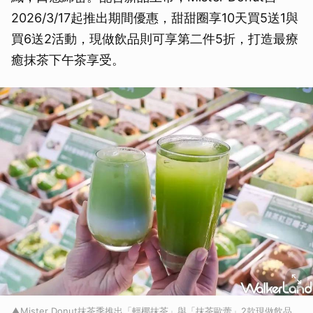
2026/3/17起推出期間優惠，甜甜圈享10天買5送1與
買6送2活動，現做飲品則可享第二件5折，打造最療
癒抹茶下午茶享受。
▲Mister Donut抹茶季推出「輕椰抹茶」與「抹茶歐蕾」2款現做飲品，