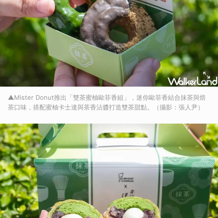
▲Mister Donut推出「雙茶蜜柚歐菲香組」，迷你歐菲香結合抹茶與焙
茶口味，搭配蜜柚卡士達與茶香沾醬打造雙茶甜點。（攝影：張人尹）