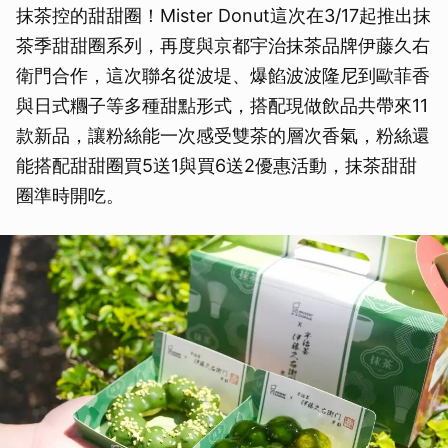
抹茶控的甜甜圈！Mister Donut這次在3/17起推出抹
茶季甜甜圈系列，再度與京都宇治抹茶品牌伊藤久右
衛門合作，這次聯名從波堤、爆餡波波隆尼到歐菲香
與日式糰子等多種甜點形式，搭配現做飲品共帶來11
款新品，讓粉絲能一次感受雙茶的層次香氣，粉絲還
能搭配甜甜圈買5送1與買6送2優惠活動，抹茶甜甜
圈準時開吃。