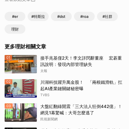
#er
#特斯拉
#dst
#roa
#社群
理財
更多理財相關文章
01
接手兆基僅2天！李文詳閃辭董座 宏碁重
訊說明：發現內部管理缺失
太報
02
川湖科技躍升萬金股！ 「兩根鐵滑軌」扛
起AI產業鏈關鍵秘密曝
TVBS
03
大盤紅翻綠開震「三大法人狂倒442億」！
網見1幕驚喊：大哥怎麼逃了
民視新聞網