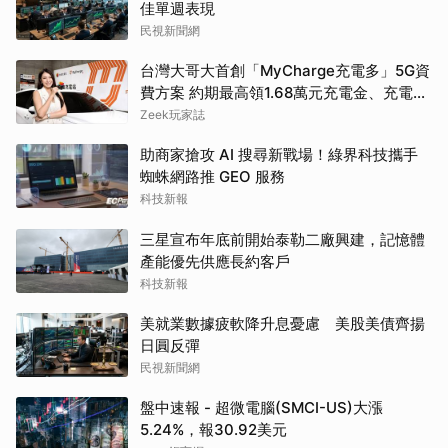
佳單週表現
民視新聞網
台灣大哥大首創「MyCharge充電多」5G資
費方案 約期最高領1.68萬元充電金、充電最
高89折
Zeek玩家誌
助商家搶攻 AI 搜尋新戰場！綠界科技攜手
蜘蛛網路推 GEO 服務
科技新報
三星宣布年底前開始泰勒二廠興建，記憶體
產能優先供應長約客戶
科技新報
美就業數據疲軟降升息憂慮 美股美債齊揚
日圓反彈
民視新聞網
盤中速報 - 超微電腦(SMCI-US)大漲
5.24%，報30.92美元