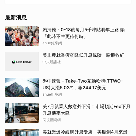
最新消息
賴清德：0-18歲每月5千津貼明年上路 籲
「此時不生更待何時」
anue鉅亨網
美非農就業疲弱降低升息風險 歐股收紅
中央通訊社
盤中速報 - Take-Two互動軟體(TTWO-
US)大漲5.03%，報244.17美元
anue鉅亨網
美7月就業人數意外下滑！市場預期Fed下月
升息機率大降
民視新聞網
美就業爆冷緩解升息憂慮 美股創4月來最