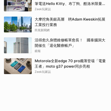
筆電送Hello Kitty、布丁狗、酷洛米限量娃
娃吊飾再抽巴黎雙人機票
Zeek玩家誌
大摩挖角美銀高層 聘Adam Kweskin拓展
工業投行業務
民視新聞網
活得愈久身體維修帳單愈長！ 國泰腦洞大
開催生「退化醫療帳戶」
鏡報
Motorola全新edge 70 pro纖薄登場「電量
王者」moto g37 power同步亮相
Zeek玩家誌