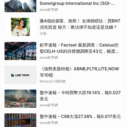
Somnigroup International Inc.(SGI-
US)EPS預估下修至3元，預估目標價為
anue鉅亨網
94.00元
搬4億給掮客、港商！ 女律師瞎扯：買BNT
須先投資 檢方：教法律不知道這是洗錢？
太報
鉅亨速報 - Factset 最新調查：Celsius控
股CELH-US的目標價調降至43元，幅度約
3.37%
anue鉅亨網
《強勢美股特報》ABNB,PLTR,LITE,NOW
等10檔
MoneyDJ理財網
盤中速報 - 卡特西幣大跌19.14%，報0.027
美元
anue鉅亨網
盤中速報 - C98大漲27.38%，報0.017美元
anue鉅亨網