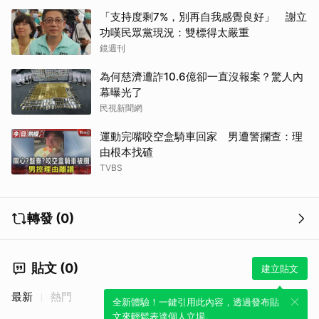
「支持度剩7%，別再自我感覺良好」 謝立
功嘆民眾黨現況：雙標得太嚴重
鏡週刊
為何慈濟遭詐10.6億卻一直沒報案？驚人內
幕曝光了
民視新聞網
運動完嘴咬空盒騎車回家 男遭警攔查：理
由根本找碴
TVBS
轉發 (0)
貼文 (0)
建立貼文
最新
熱門
全新體驗！一鍵引用此內容，透過發布貼
文來輕鬆表達個人立場。