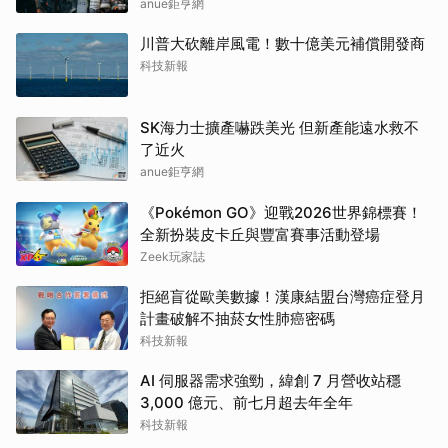
anue鉅亨網
川普大砍離岸風電！數十億美元補償開發商
科技新報
SK海力士擴產嚇跌美光 但新產能遠水救不
了近火
anue鉅亨網
《Pokémon GO》迎戰2026世界錦標賽！
全新扮裝皮卡丘與豐富賽事活動登場
Zeek玩家誌
拒絕盲從歐美數據！漢康結盟台灣癌症登月
計畫破解不抽菸女性肺癌密碼
科技新報
AI 伺服器需求強勁，緯創 7 月營收站穩
3,000 億元、前七月超去年全年
科技新報