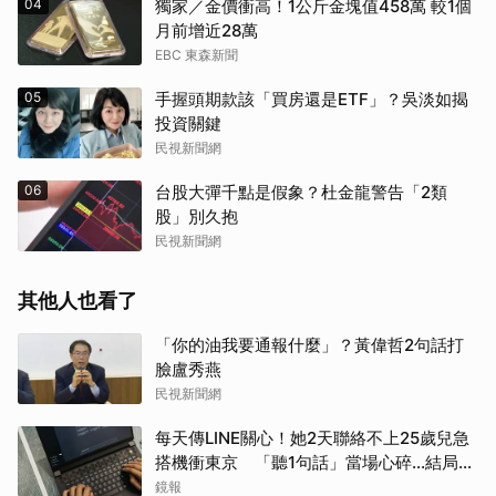
04
獨家／金價衝高！1公斤金塊值458萬 較1個
月前增近28萬
EBC 東森新聞
05
手握頭期款該「買房還是ETF」？吳淡如揭
投資關鍵
民視新聞網
06
台股大彈千點是假象？杜金龍警告「2類
股」別久抱
民視新聞網
其他人也看了
「你的油我要通報什麼」？黃偉哲2句話打
臉盧秀燕
民視新聞網
每天傳LINE關心！她2天聯絡不上25歲兒急
搭機衝東京 「聽1句話」當場心碎...結局看
哭網
鏡報