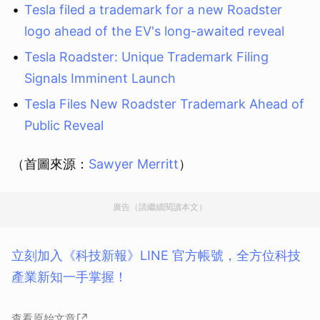
Tesla filed a trademark for a new Roadster
logo ahead of the EV's long-awaited reveal
Tesla Roadster: Unique Trademark Filing
Signals Imminent Launch
Tesla Files New Roadster Trademark Ahead of
Public Reveal
（首圖來源：
Sawyer Merritt
）
廣告（請繼續閱讀本文）
立刻加入《科技新報》LINE 官方帳號，全方位科技
產業新知一手掌握！
查看原始文章