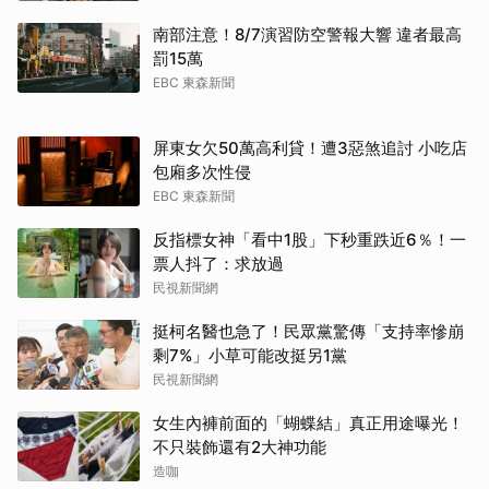
南部注意！8/7演習防空警報大響 違者最高
罰15萬
EBC 東森新聞
屏東女欠50萬高利貸！遭3惡煞追討 小吃店
包廂多次性侵
EBC 東森新聞
反指標女神「看中1股」下秒重跌近6％！一
票人抖了：求放過
民視新聞網
挺柯名醫也急了！民眾黨驚傳「支持率慘崩
剩7%」小草可能改挺另1黨
民視新聞網
女生內褲前面的「蝴蝶結」真正用途曝光！
不只裝飾還有2大神功能
造咖