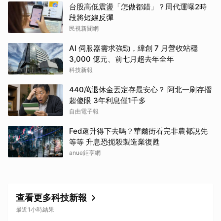
台股高低震盪「怎做都錯」？周代運曝2時
段將短線反彈
民視新聞網
AI 伺服器需求強勁，緯創 7 月營收站穩
3,000 億元、前七月超去年全年
科技新報
440萬退休金丟定存最安心？ 阿北一刷存摺
超傻眼 3年利息僅1千多
自由電子報
Fed還升得下去嗎？華爾街看完非農都說先
等等 升息恐扼殺製造業復甦
anue鉅亨網
查看更多科技新報
最近1小時結果