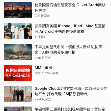
秘魯國營石油重組董事會 Oliver Stark回鍋
任主席
民視新聞網
蘋果調高美國 iPhone、iPad、Mac 甚至部
分 Android 手機以舊換新價格
科技新報
不再是崩盤代名詞！價值股大勝成長股 專
家：AI擴散助長多頭行情
anue鉅亨網
MM行事曆
財經M平方行事曆
Google Cloud台灣雲端區域正式啟用資安營
運平台 打造代理式AI防禦新時代
Zeek玩家誌
華碩攜手三麗鷗打造潮玩AI開學祭！買指定