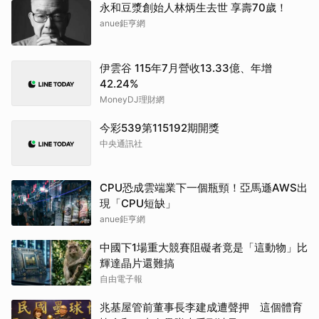
永和豆漿創始人林炳生去世 享壽70歲！
anue鉅亨網
伊雲谷 115年7月營收13.33億、年增
42.24%
MoneyDJ理財網
今彩539第115192期開獎
中央通訊社
CPU恐成雲端業下一個瓶頸！亞馬遜AWS出
現「CPU短缺」
anue鉅亨網
中國下1場重大競賽阻礙者竟是「這動物」比
輝達晶片還難搞
自由電子報
兆基屋管前董事長李建成遭聲押 這個體育