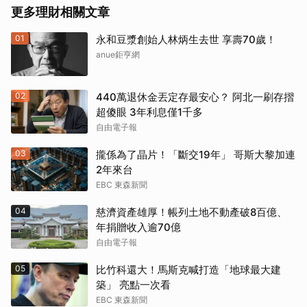
更多理財相關文章
01
永和豆漿創始人林炳生去世 享壽70歲！
anue鉅亨網
02
440萬退休金丟定存最安心？ 阿北一刷存摺
超傻眼 3年利息僅1千多
自由電子報
03
攏係為了晶片！「斷交19年」 哥斯大黎加連
2年來台
EBC 東森新聞
04
慈濟資產雄厚！帳列土地不動產破8百億、
年捐贈收入逾70億
自由電子報
05
比竹科還大！馬斯克喊打造「地球最大建
築」 亮點一次看
EBC 東森新聞