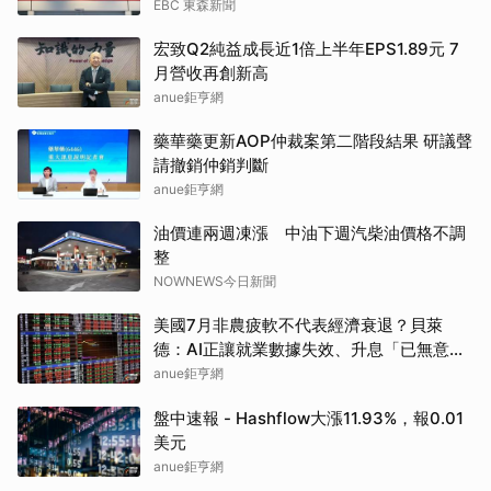
EBC 東森新聞
宏致Q2純益成長近1倍上半年EPS1.89元 7
月營收再創新高
anue鉅亨網
藥華藥更新AOP仲裁案第二階段結果 研議聲
請撤銷仲銷判斷
anue鉅亨網
油價連兩週凍漲 中油下週汽柴油價格不調
整
NOWNEWS今日新聞
美國7月非農疲軟不代表經濟衰退？貝萊
德：AI正讓就業數據失效、升息「已無意
義」
anue鉅亨網
盤中速報 - Hashflow大漲11.93%，報0.01
美元
anue鉅亨網