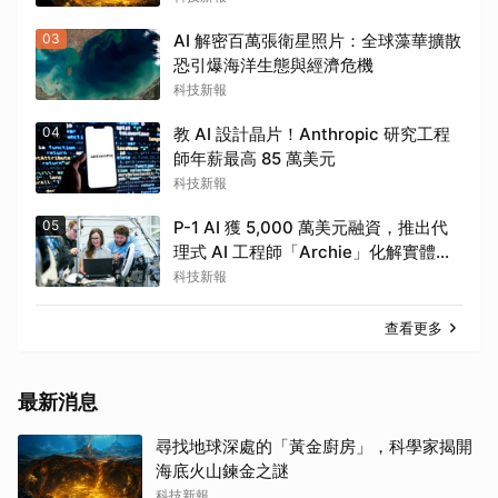
03
AI 解密百萬張衛星照片：全球藻華擴散
恐引爆海洋生態與經濟危機
科技新報
04
教 AI 設計晶片！Anthropic 研究工程
師年薪最高 85 萬美元
科技新報
05
P-1 AI 獲 5,000 萬美元融資，推出代
理式 AI 工程師「Archie」化解實體工
程人才荒
科技新報
查看更多
最新消息
尋找地球深處的「黃金廚房」，科學家揭開
海底火山鍊金之謎
科技新報