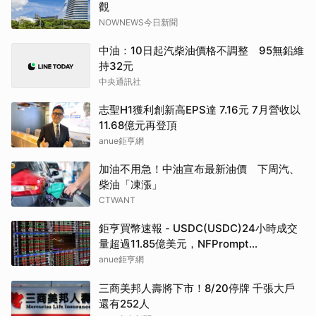
觀
NOWNEWS今日新聞
中油：10日起汽柴油價格不調整 95無鉛維
持32元
中央通訊社
志聖H1獲利創新高EPS達 7.16元 7月營收以
11.68億元再登頂
anue鉅亨網
加油不用急！中油宣布最新油價 下周汽、
柴油「凍漲」
CTWANT
鉅亨買幣速報 - USDC(USDC)24小時成交
量超過11.85億美元，NFPrompt
Token(NFP)24小時漲幅達66.2%
anue鉅亨網
三商美邦人壽將下市！8/20停牌 千張大戶
還有252人