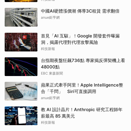
中國AI硬體漲價潮 傳導3C租賃 需求翻倍
anue鉅亨網
首見「AI 互駭」！Google 開發套件曝漏
洞，揭露代理對代理攻擊風險
科技新報
台指期夜盤狂飆736點 專家揭反彈契機上看
48000點
EBC 東森新聞
蘋果正式牽手阿里！Apple Intelligence整
合「千問」 Siri可直接調用
anue鉅亨網
教 AI 設計晶片！Anthropic 研究工程師年
薪最高 85 萬美元
科技新報