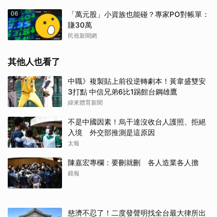
06
「萬元股」小資族也能碰？專家PO對帳單：
賺30萬
民視新聞網
其他人也看了
中職》複製貼上前役逆轉劇本！黃韋盛雙安
3打點 中信兄弟6比1踢館台鋼雄鷹
緯來體育新聞
不是中國因素！烏干達沒收台人護照、拒絕
入境 外交部推測是這原因
太報
陳嘉宏專欄：要刪就刪 各人造業各人擔
鏡報
慈濟不忍了！二度發聲明找全台最大律所出