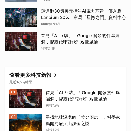
輝達砸30億美元押注AI電力基建！傳入股
Lancium 20%、布局「星際之門」資料中心
anue鉅亨網
首見「AI 互駭」！Google 開發套件曝漏
洞，揭露代理對代理攻擊風險
科技新報
查看更多科技新報
最近1小時結果
01
首見「AI 互駭」！Google 開發套件曝
漏洞，揭露代理對代理攻擊風險
科技新報
02
尋找地球深處的「黃金廚房」，科學家
揭開海底火山鍊金之謎
科技新報