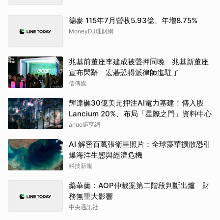
德麥 115年7月營收5.93億、年增8.75%
MoneyDJ理財網
兆基前董座李建成被聲押同晚 兆基新董座
宣布閃辭 宏碁恐得派律師進駐了
信傳媒
輝達砸30億美元押注AI電力基建！傳入股
Lancium 20%、布局「星際之門」資料中心
anue鉅亨網
AI 解密百萬張衛星照片：全球藻華擴散恐引
爆海洋生態與經濟危機
科技新報
藥華藥：AOP仲裁案第二階段判斷出爐 財
務無重大影響
中央通訊社