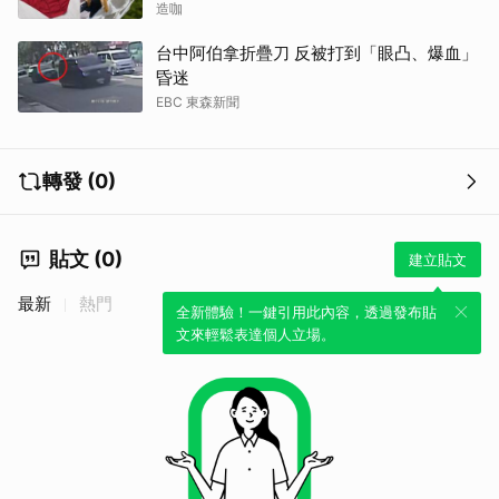
造咖
台中阿伯拿折疊刀 反被打到「眼凸、爆血」
昏迷
EBC 東森新聞
轉發 (0)
貼文 (0)
建立貼文
最新
熱門
全新體驗！一鍵引用此內容，透過發布貼
文來輕鬆表達個人立場。