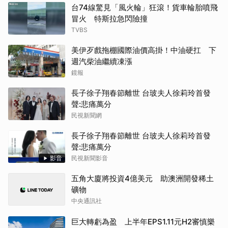
台74線驚見「風火輪」狂滾！貨車輪胎噴飛
冒火 特斯拉急閃險撞
TVBS
美伊歹戲拖棚國際油價高掛！中油硬扛 下
週汽柴油繼續凍漲
鏡報
長子徐子翔春節離世 台玻夫人徐莉玲首發
聲:悲痛萬分
民視新聞網
長子徐子翔春節離世 台玻夫人徐莉玲首發
聲:悲痛萬分
影音
民視新聞影音
五角大廈將投資4億美元 助澳洲開發稀土
礦物
中央通訊社
巨大轉虧為盈 上半年EPS1.11元H2審慎樂