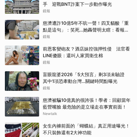
手 迎戰BNT詐案下一步動作曝光
鏡報
慈濟遭詐10億5年不吭一聲！四叉貓酸「重
點是這句」：笑死...她轟聲明太瞎：看報紙
才知被騙
鏡報
前恩客變砲友？酒店妹控強押性侵 法官看
LINE傻眼：還叫人家買衛生棉
鏡報
盲眼龍婆2026「5大預言」剩3項未驗證
其中1項恐牽動台灣...關鍵時間點曝光
鏡報
慈濟被騙10億真的很誇張！學者：回顧當年
藍營嘴臉 最危險的是立場走在事實前面！
Newtalk
女生內褲前面的「蝴蝶結」真正用途曝光！
不只裝飾還有2大神功能