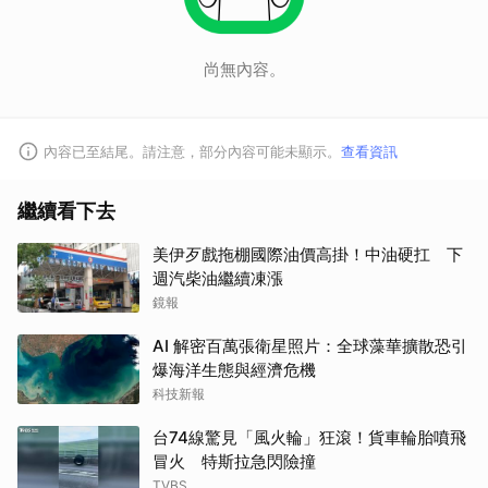
尚無內容。
內容已至結尾。請注意，部分內容可能未顯示。
查看資訊
繼續看下去
美伊歹戲拖棚國際油價高掛！中油硬扛 下
取消
週汽柴油繼續凍漲
鏡報
AI 解密百萬張衛星照片：全球藻華擴散恐引
爆海洋生態與經濟危機
科技新報
台74線驚見「風火輪」狂滾！貨車輪胎噴飛
冒火 特斯拉急閃險撞
TVBS