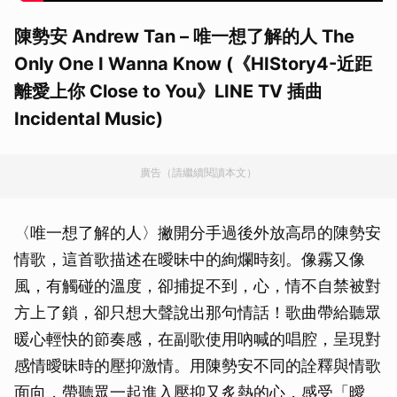
陳勢安 Andrew Tan – 唯一想了解的人 The
Only One I Wanna Know (《HIStory4-近距
離愛上你 Close to You》LINE TV 插曲
Incidental Music)
廣告（請繼續閱讀本文）
〈唯一想了解的人〉撇開分手過後外放高昂的陳勢安
情歌，這首歌描述在曖昧中的絢爛時刻。像霧又像
風，有觸碰的溫度，卻捕捉不到，心，情不自禁被對
方上了鎖，卻只想大聲說出那句情話！歌曲帶給聽眾
暖心輕快的節奏感，在副歌使用吶喊的唱腔，呈現對
感情曖昧時的壓抑激情。用陳勢安不同的詮釋與情歌
面向，帶聽眾一起進入壓抑又炙熱的心，感受「曖