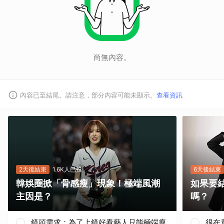
尚無內容。
內容已至結尾。請注意，部分內容可能未顯示。
查看資訊
2天後結束
1.6K人已投
6天後結束
韓娛圈掀「骨感瘦」現象！極端風潮
如果要
主因是？
嗎？
鏡頭需求：為了上鏡好看藝人只能極端瘦
很在