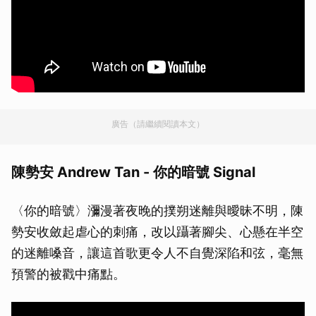
廣告（請繼續閱讀本文）
陳勢安 Andrew Tan - 你的暗號 Signal
〈你的暗號〉瀰漫著夜晚的撲朔迷離與曖昧不明，陳
勢安收斂起虐心的刺痛，改以躡著腳尖、心懸在半空
的迷離嗓音，讓這首歌更令人不自覺深陷和弦，毫無
預警的被戳中痛點。