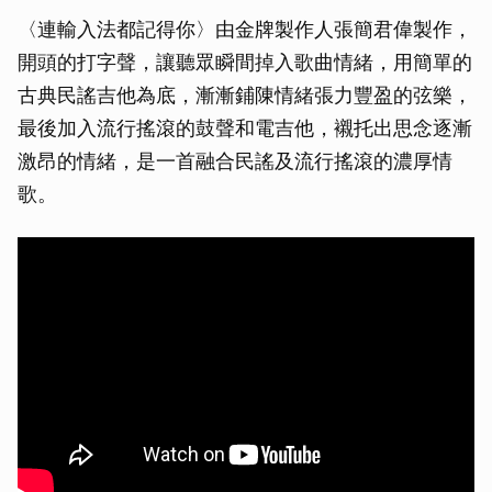
〈連輸入法都記得你〉由金牌製作人張簡君偉製作，
開頭的打字聲，讓聽眾瞬間掉入歌曲情緒，用簡單的
古典民謠吉他為底，漸漸鋪陳情緒張力豐盈的弦樂，
最後加入流行搖滾的鼓聲和電吉他，襯托出思念逐漸
激昂的情緒，是一首融合民謠及流行搖滾的濃厚情
歌。