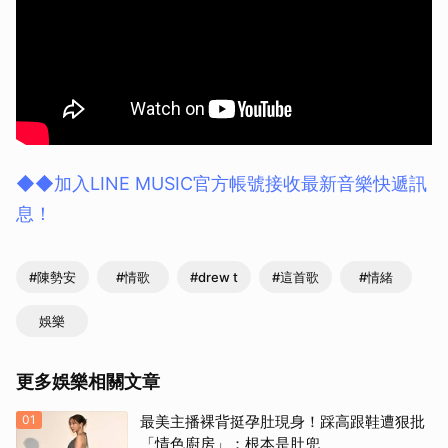
◆◆加入LINE MUSIC官方帳號接收最新音樂快遞訊
息！
#陳勢安
#情歌
#drew t
#這首歌
#情緒
娛樂
更多娛樂相關文章
01
最美主播裸背挺孕肚現身！踩高跟鞋遭狠批
「情色廚房」：根本是肚兜