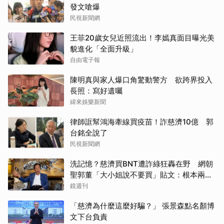
發文嗆爆
民視新聞網
王菲20歲女兒近照流出！李嫣真面目曝光美
貌進化「全面升級」
自由電子報
陳明真與家人爆口角驚動警方 欲跨界投入
長照：寫好遺囑
緯來娛樂新聞
律師誆幫鴻海牽線買疫苗！詐慈濟10億 郭
台銘全說了
取消
民視新聞網
洗記憶？慈濟買BNT遭詐綠狂轟在野 網朝
聖郭董「大小姐說不要買」貼文：根本兩碼
事
鏡週刊
「慈濟為什麼這麼好騙？」 張景森點名顏博
文下台負責