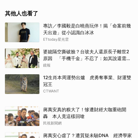
其他人也看了
專訪／李國毅是白曉燕玩伴！揭「命案前幾
天出遊」從小認識白冰冰
ETtoday星光雲
婆媳隔空撕破臉？台玻夫人還原長子離世2
原因 「手機千金」不忍了：如其說還需要
離開嗎？
鏡報
12生肖本周運勢出爐 虎勇奪事業、財運雙
冠王
CTWANT
蔣萬安真的糗大了！慘遭財經大咖重砲開
轟 本人竟這樣回嗆
民視新聞網
蔣萬安心虛了？遭質疑未驗DNA 經濟學家