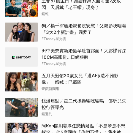
王菲57歲生日！謝霆鋒萬人面前連2次放
閃 天后戴「老王帽」現身了
鏡報
獨／楊千霈離婚親爸沒安慰！父親節哽咽曝
「3大2小新計畫」圓夢了
ETtoday星光雲
田中美奈實新婚挺孕肚首露面！大露裸背踩
10CM高跟鞋…日網狠酸
ETtoday星光雲
五月天冠佑20歲女兒「遭AI假造不雅影
像」 怒喊：已截圖
壹蘋新聞網
鏡爆焦點／星二代挨轟騙吃騙喝 邵昕兒失
控行徑曝光
鏡週刊
阿Ken開剿姜厚任戀情疑點「不是笨是不想
拆穿」 他5度回嗆「你們不懂」：我來教育