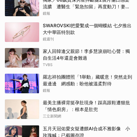
流膿 遭醫生「緊急扣留」再度動刀！妻心
力交瘁曝現況
鏡報
SWAROVSKI把愛繫成一個蝴蝶結 七夕推出
大中華區特別款
鏡週刊
家人回韓逢父親節！李多慧淚崩吐心聲：獨
自生活4年還是會難過
TVBS
羅志祥拍團體照「1舉動」藏暖意！突然走到
最邊邊 網感動：盼他被溫柔對待
鏡報
最美主播裸背挺孕肚現身！踩高跟鞋遭狠批
「情色廚房」：根本是肚兜
三立新聞網
五月天冠佑愛女疑遭餵AI合成不雅影像 小
玫瑰喊：已截圖存證