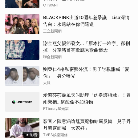
CTWANT
BLACKPINK出道10週年惹爭議 Lisa深情
告白：永遠站在你們這邊
三立新聞網
謝金燕父親節發文…「原本打一堆字」卻刪
掉 分享豬哥亮歌廳秀歌曲懷念
聯合新聞網
劉亞仁4格私密照外流！男子討親甜喊「愛
你」 身分曝光
太報
愛莉莎莎颱風天叫助理「肉身護植栽」！冒
雨緊抱…網酸命不如植物
ETtoday星光雲
影音／陳意涵嗆尪買廢物結局反轉 兒子丹
丹萌露面喊「大家好」
影音
TVBS娛樂頭條