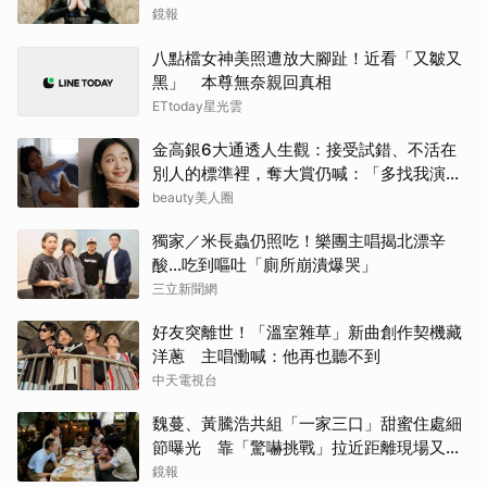
鏡報
八點檔女神美照遭放大腳趾！近看「又皺又
黑」 本尊無奈親回真相
ETtoday星光雲
金高銀6大通透人生觀：接受試錯、不活在
別人的標準裡，奪大賞仍喊：「多找我演
戲！」
beauty美人圈
獨家／米長蟲仍照吃！樂團主唱揭北漂辛
酸…吃到嘔吐「廁所崩潰爆哭」
三立新聞網
好友突離世！「溫室雜草」新曲創作契機藏
洋蔥 主唱慟喊：他再也聽不到
中天電視台
魏蔓、黃騰浩共組「一家三口」甜蜜住處細
節曝光 靠「驚嚇挑戰」拉近距離現場又叫
又笑
鏡報