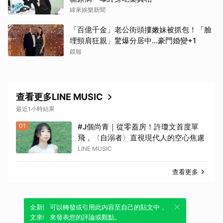
緯來娛樂新聞
「百億千金」老公街頭摟嫩妹被抓包！「臉
埋頸肩狂親」驚爆分居中...豪門婚變+1
鏡報
查看更多LINE MUSIC
最近1小時結果
01
#J個尚青｜從零蓋房！許瓊文首度單
飛，〈自溺者〉直視現代人的空心焦慮
LINE MUSIC
查看更多
全新體驗！一鍵引用此內容，透過發布貼
可以轉發或引用此內容至自己的貼文中，
文來輕鬆表達個人立場。
來發表您的評論或觀點。