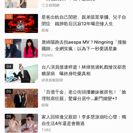
三立新聞網
02
星爸出軌自己閨密、親弟當眾掌摑、兒子自
閉症 鐵肺歌后沉寂12年曝悲慘人生
鏡報
03
唐綺陽跑去拍aespa MV？Ningning「撞臉
國師」全網笑瘋：以為下一秒要講星象
Styletc
04
台八演員接連猝逝！林煒熬過軋戲慘況卻患
糖尿病 曝終身吃藥真相
緯來娛樂新聞
05
「百億千金」老公街頭摟嫩妹被抓包！「臉
埋頸肩狂親」驚爆分居中...豪門婚變+1
鏡報
06
家人回韓逢父親節！李多慧淚崩吐心聲：獨
自生活4年還是會難過
TVBS