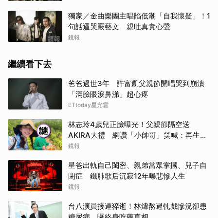
獨家／金曲樂團主唱陷低潮「自我懷疑」！1
句話逼哭嚴藝文 親吐真實心聲
鏡報
繼續看下去
爸爸過世3年 許富凱父親節開唱哭到崩潰
「滿臉眼淚鼻涕」超心疼
ETtoday星光雲
林志玲4歲兒正臉曝光！父親節隔空送
AKIRA大禮 網讚「小帥哥」笑喊：再生一
個
鏡報
星爸出軌自己閨密、親弟當眾掌摑、兒子自
閉症 鐵肺歌后沉寂12年曝悲慘人生
鏡報
台八演員接連猝逝！林煒熬過軋戲慘況卻患
糖尿病 曝終身吃藥真相