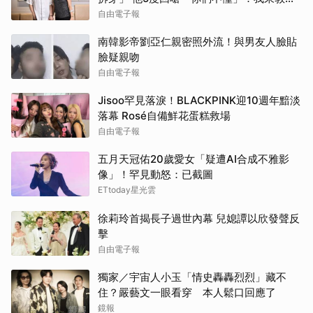
你們
自由電子報
南韓影帝劉亞仁親密照外流！與男友人臉貼
臉疑親吻
自由電子報
Jisoo罕見落淚！BLACKPINK迎10週年黯淡
落幕 Rosé自備鮮花蛋糕救場
自由電子報
五月天冠佑20歲愛女「疑遭AI合成不雅影
像」！罕見動怒：已截圖
ETtoday星光雲
徐莉玲首揭長子過世內幕 兒媳譚以欣發聲反
擊
自由電子報
獨家／宇宙人小玉「情史轟轟烈烈」藏不
住？嚴藝文一眼看穿 本人鬆口回應了
鏡報