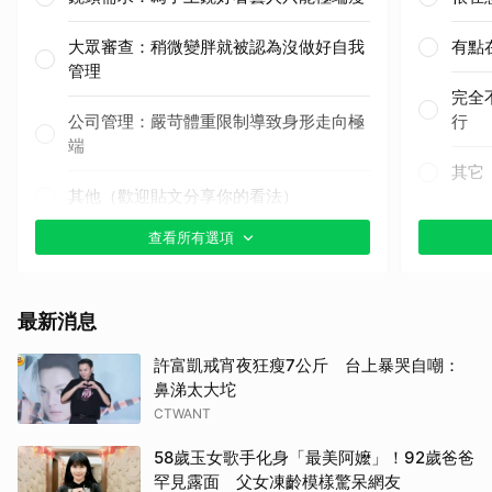
大眾審查：稍微變胖就被認為沒做好自我
有點
管理
完全
公司管理：嚴苛體重限制導致身形走向極
行
端
其它
其他（歡迎貼文分享你的看法）
查看所有選項
最新消息
許富凱戒宵夜狂瘦7公斤 台上暴哭自嘲：
鼻涕太大坨
CTWANT
58歲玉女歌手化身「最美阿嬤」！92歲爸爸
罕見露面 父女凍齡模樣驚呆網友