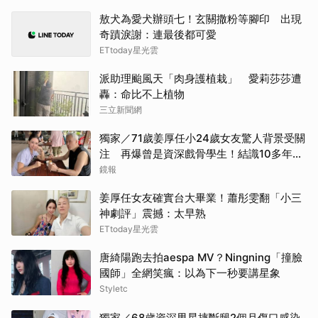
敖犬為愛犬辦頭七！玄關撒粉等腳印 出現
奇蹟淚謝：連最後都可愛
ETtoday星光雲
派助理颱風天「肉身護植栽」 愛莉莎莎遭
轟：命比不上植物
三立新聞網
獨家／71歲姜厚任小24歲女友驚人背景受關
注 再爆曾是資深戲骨學生！結識10多年私
下為人曝光
鏡報
姜厚任女友確實台大畢業！蕭彤雯翻「小三
神劇評」震撼：太早熟
ETtoday星光雲
唐綺陽跑去拍aespa MV？Ningning「撞臉
國師」全網笑瘋：以為下一秒要講星象
Styletc
獨家／68歲資深男星摔斷腿2個月傷口感染