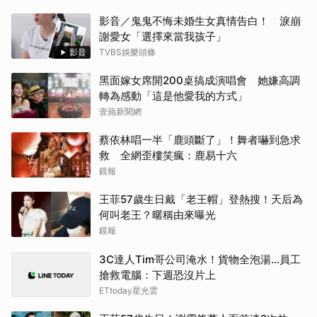
影音／鬼鬼不悔未婚生女真情告白！ 淚崩
謝愛女「選擇來當我孩子」
影音
TVBS娛樂頭條
黑面嫁女席開200桌搞成演唱會 她嫌高調
轉為感動「這是他愛我的方式」
壹蘋新聞網
蔡依林唱一半「鹿頭斷了」！舞者嚇到急求
救 全網歪樓笑瘋：鹿易十六
鏡報
王菲57歲生日戴「老王帽」登熱搜！天后為
何叫老王？暱稱由來曝光
鏡報
3C達人Tim哥公司淹水！貨物全泡湯…員工
搶救電腦：下週恐沒片上
ETtoday星光雲