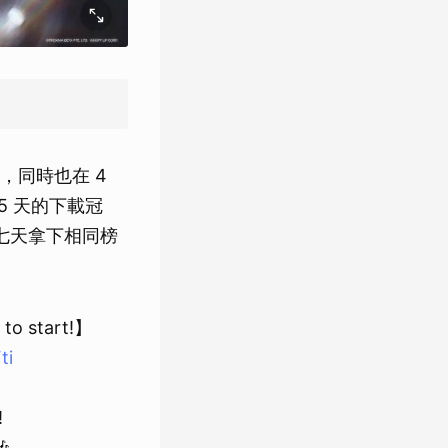
，同時也在 4
了 5 天的下載冠
累計七天拿下相同榜
 to start!】
ti
!
🎶…