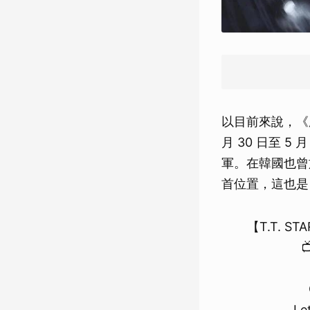
以目前來說，《
月 30 日至 5 
軍。在韓國也曾於 
首位置，這也是
【T.T. STAR

Le