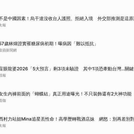
不是中國因素！烏干達沒收台人護照、拒絕入境 外交部推測是這原
太報
57歲林煒證實罹糖尿病初期！曝病因「難以抵抗」
壹蘋新聞網
盲眼龍婆2026「5大預言」剩3項未驗證 其中1項恐牽動台灣...關
鏡報
女生內褲前面的「蝴蝶結」真正用途曝光！不只裝飾還有2大神功能
造咖
西村力站姐Mina追星丟性命！高學歷轉戰酒店妹 網怒：別再差別
太報