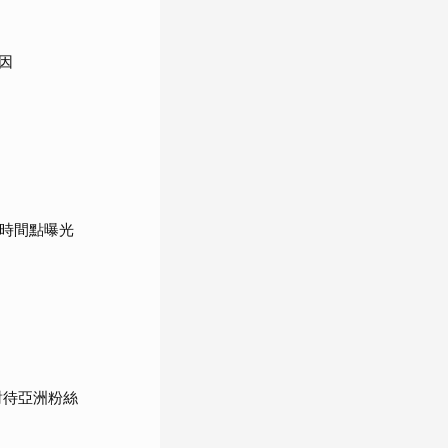
因
鍵時間點曝光
對待亞洲粉絲