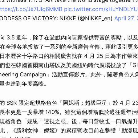
ttps://t.co/Jx7UIg6MMB
pic.twitter.com/kHuYNDLY
ODDESS OF VICTORY: NIKKE (@NIKKE_en)
April 27,
向 3.5 週年，除了在遊戲內向玩家提供豐富的獎勵，以
 團隊也在全球各地投放了一系列的全新廣告宣傳，藉此吸引更
日本澀谷十字路口的相關廣告就在 4 月 25 日為本作帶
們也在韓國首爾南山塔以及美國紐約時代廣場投放了「Glo
 Cheering Campaign」活動宣傳影片。此外，隨著角
量也達到年度高峰。
 SSR 限定超規格角色「阿妮斯：超級巨星」於 4 月 2
長率更是一度暴增 140%。雖然這個增幅低於過往週年
規格角色「妮恩：透視之眼」後，每日營收也一口氣提升
此，《勝利女神：妮姬》的累積營收目前在整體「動漫風