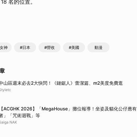
18 名的位置。
取消
利女神
#日本
#營收
#美國
動漫
章
中山區週末必去2大快閃！《鏈鋸人》蕾潔篇、m2美度免費逛
Styletc
【ACGHK 2026】「MegaHouse」攤位報導！坐姿及貓化公仔
者」「咒術迴戰」等
Saiga NAK