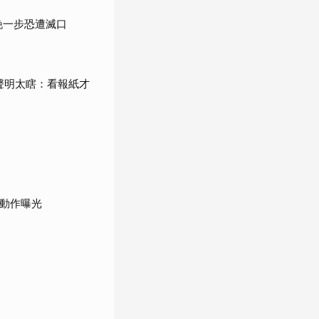
晚一步恐遭滅口
轟聲明太瞎：看報紙才
步動作曝光