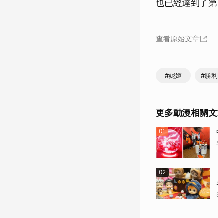
也已經達到了第 
查看原始文章
#妮姬
#勝
更多動漫相關文
01
02