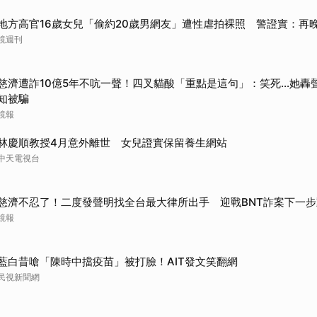
地方高官16歲女兒「偷約20歲男網友」遭性虐拍裸照 警證實：再
鏡週刊
慈濟遭詐10億5年不吭一聲！四叉貓酸「重點是這句」：笑死...她
知被騙
鏡報
林慶順教授4月意外離世 女兒證實保留養生網站
中天電視台
慈濟不忍了！二度發聲明找全台最大律所出手 迎戰BNT詐案下一
鏡報
藍白昔嗆「陳時中擋疫苗」被打臉！AIT發文笑翻網
民視新聞網