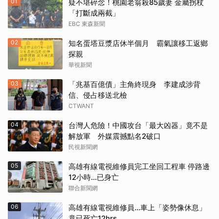
01
疑不堪碎念！桃園老翁殺85歲妻 金屬拐杖
「打斷成兩截」
EBC 東森新聞
02
知名蛋塔豆漿店休半個月 霸氣讓移工返鄉
探親
華視新聞
03
「兆基百億債」主角終現身 李建成涉背
信、侵占移送北檢
CTWANT
04
台灣人危險！中國攻台「最大凶器」竟不是
解放軍 外媒震撼點名2破口
民視新聞網
05
高雄有線電視維修員完工坐回工程車 停路邊
12小時…已身亡
聯合新聞網
06
高雄有線電視維修員…車上「姿勢像休息」
竟已死亡12hrs