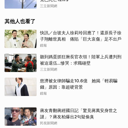
三立新聞網
其他人也看了
快訊／台玻夫人徐莉玲回應了！還原長子徐
子翔離世真相 痛陷「巨大哀傷」足不出戶
鏡報
聽到媽蛋抓狂揪長官衣領！陸軍上兵遭判刑
被迫退伍…慘哭：求職碰壁
三立新聞網
慈濟被女律師騙走10.6億 她揭「輕易騙
錢」原因：靠超硬背景
鏡報
蔣友青翻蔣經國日記「驚見蔣萬安身世之
謎」？蔣友柏爆出2句疑偷臭
民視新聞網