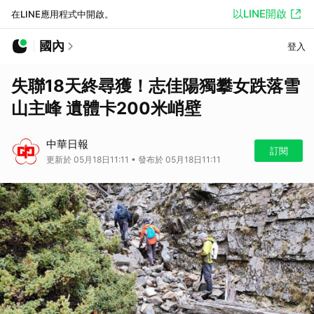
以LINE開啟
在LINE應用程式中開啟。
國內
登入
失聯18天終尋獲！志佳陽獨攀女跌落雪
山主峰 遺體卡200米峭壁
中華日報
訂閱
更新於 05月18日11:11 • 發布於 05月18日11:11