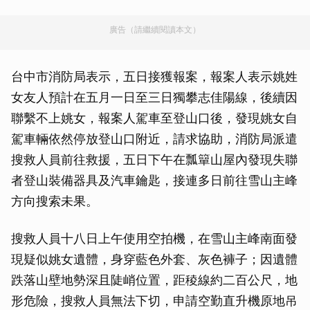
廣告（請繼續閱讀本文）
台中市消防局表示，五日接獲報案，報案人表示姚姓
女友人預計在五月一日至三日獨攀志佳陽線，後續因
聯繫不上姚女，報案人駕車至登山口後，發現姚女自
駕車輛依然停放登山口附近，請求協助，消防局派遣
搜救人員前往救援，五日下午在瓢簞山屋內發現失聯
者登山裝備器具及汽車鑰匙，接連多日前往雪山主峰
方向搜索未果。
搜救人員十八日上午使用空拍機，在雪山主峰南面發
現疑似姚女遺體，身穿藍色外套、灰色褲子；因遺體
跌落山壁地勢深且陡峭位置，距稜線約二百公尺，地
形危險，搜救人員無法下切，申請空勤直升機原地吊