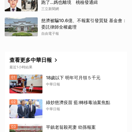
跑了…媽也離境 桃檢發通緝
三立新聞網
慈濟被騙10.6億、不報案引發質疑 基金會：
委託律師全權處理
自由電子報
查看更多中華日報
取消
最近1小時結果
01
18歲以下 明年可月領５千元
中華日報
02
綠炒慈濟疫苗 藍:轉移毒油案焦點
中華日報
03
平鎮老翁殺死妻 幼孫報案