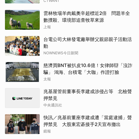
CTWANT
雲林牧場羊肉戴奧辛超標近2倍 問題羊全
數撲殺、環境部追查牧草來源
上報
台電公司大林發電廠舉辦父親節親子活動活
動
NOWNEWS今日新聞
慈濟買BNT被扒皮10.6億！女律師辯「沒詐
騙」 鴻海、台積電「大咖」作證打臉
太報
兆基屋管前董事長李建成涉侵占等 北檢聲
押禁見
中央通訊社
快訊／兆基前董座李建成遭「當庭逮捕」聲
押禁見 大股東宏碁接手2天宣布撤出
鏡報