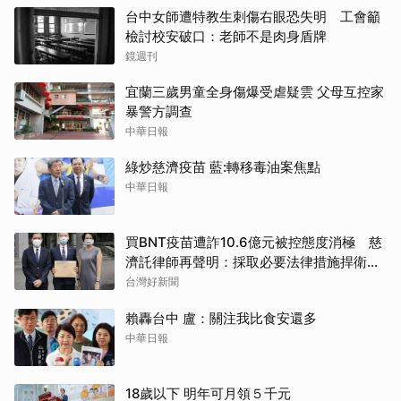
台中女師遭特教生刺傷右眼恐失明 工會籲
檢討校安破口：老師不是肉身盾牌
鏡週刊
宜蘭三歲男童全身傷爆受虐疑雲 父母互控家
暴警方調查
中華日報
綠炒慈濟疫苗 藍:轉移毒油案焦點
中華日報
買BNT疫苗遭詐10.6億元被控態度消極 慈
濟託律師再聲明：採取必要法律措施捍衛捐
款大眾權益
台灣好新聞
賴轟台中 盧：關注我比食安還多
中華日報
18歲以下 明年可月領５千元