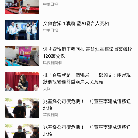
中華日報
文傳會添４戰將 藍AI發言人亮相
中華日報
涉收營造廠工程回扣 高雄無黨籍議員范織欽
120萬交保
民視新聞網
批「台獨就是一個騙局」 鄭麗文：兩岸現
狀要改變要尊重兩岸人民意願
太報
兆基爆公司債危機！ 前董座李建成遭移送
北檢
華視新聞
兆基爆公司債危機！ 前董座李建成遭移送
北檢