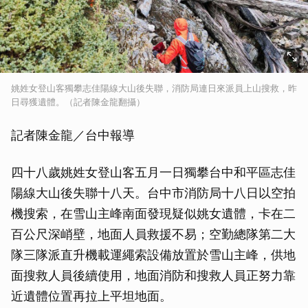
姚姓女登山客獨攀志佳陽線大山後失聯，消防局連日來派員上山搜救，昨
日尋獲遺體。（記者陳金龍翻攝）
記者陳金龍／台中報導
四十八歲姚姓女登山客五月一日獨攀台中和平區志佳
陽線大山後失聯十八天。台中市消防局十八日以空拍
機搜索，在雪山主峰南面發現疑似姚女遺體，卡在二
百公尺深峭壁，地面人員救援不易；空勤總隊第二大
隊三隊派直升機載運繩索設備放置於雪山主峰，供地
面搜救人員後續使用，地面消防和搜救人員正努力靠
近遺體位置再拉上平坦地面。