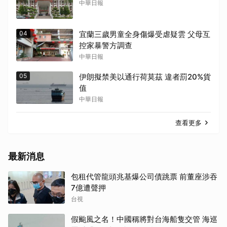
中華日報
04
宜蘭三歲男童全身傷爆受虐疑雲 父母互
控家暴警方調查
中華日報
05
伊朗擬禁美以通行荷莫茲 違者罰20%貨
值
中華日報
查看更多
最新消息
包租代管龍頭兆基爆公司債跳票 前董座涉吞
7億遭聲押
台視
假颱風之名！中國稱將對台海船隻交管 海巡