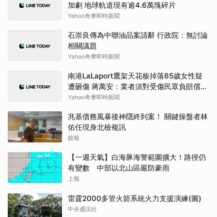
加劇 地球軌道現有逾4.6萬塊碎片
Yahoo奇摩即時新聞
石崇良傳為中聯油品案請辭 行政院：無討論
相關議題
Yahoo奇摩即時新聞
南港LaLaport鷹架天花板掉落65歲女性疑
遭砸傷 蔣萬安：業者須對受傷民眾負賠償責
任
Yahoo奇摩即時新聞
兆基債務風暴後神隱終到案！ 關鍵操盤者林
佑任現身北檢複訊
鏡報
【一週天氣】白海豚海警範圍擴大！路徑仍
有變數 中部以北山區嚴防豪雨
上報
雷霆2000多管火箭系統火力支援演練(圖)
中央通訊社