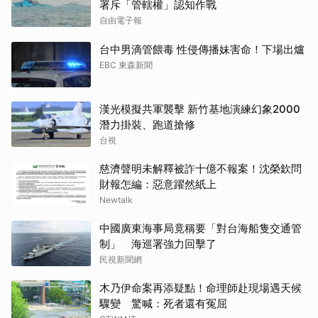
署斥「管轄權」認知作戰
自由電子報
台中男滴管餵毒 性侵傳播妹害命！下場出爐
EBC 東森新聞
漢光模擬共軍襲擊 新竹基地演練幻象2000
潛力掛裝、跑道搶修
台視
慈濟聲明未解釋被詐十億不報案！沈榮欽問
財報怎編：惡意躍然紙上
Newtalk
中國廣東海事局竟稱要「對台海船隻交通管
制」 海巡署強力回擊了
民視新聞網
木乃伊命案再添疑點！命理師赴現場遇天候
驟變 驚喊：死者還有冤屈