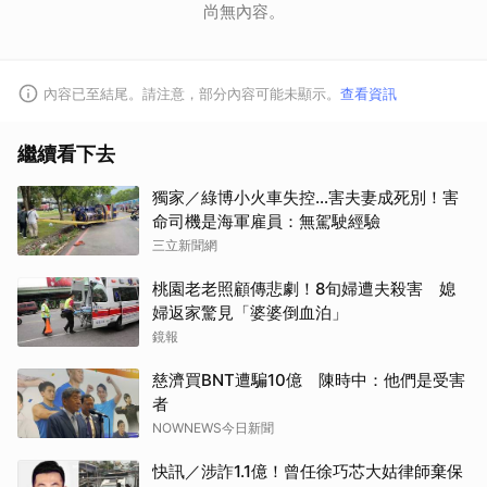
尚無內容。
內容已至結尾。請注意，部分內容可能未顯示。
查看資訊
繼續看下去
獨家／綠博小火車失控…害夫妻成死別！害
命司機是海軍雇員：無駕駛經驗
三立新聞網
桃園老老照顧傳悲劇！8旬婦遭夫殺害 媳
婦返家驚見「婆婆倒血泊」
鏡報
慈濟買BNT遭騙10億 陳時中：他們是受害
者
NOWNEWS今日新聞
快訊／涉詐1.1億！曾任徐巧芯大姑律師棄保