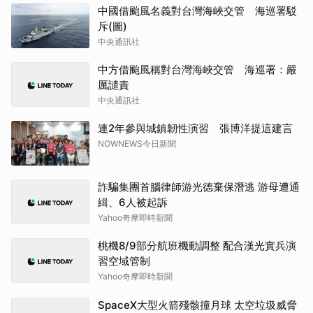
中國借颱風名義對台灣海峽交管 海巡署駁
斥(圖)
中央通訊社
中方借颱風稱對台灣海峽交管 海巡署：嚴
厲譴責
中央通訊社
連2年參與城鎮韌性演習 張博洋提這建言
NOWNEWS今日新聞
詐騙集團首腦律師游光德棄保潛逃 游母遭通
緝、6人被起訴
Yahoo奇摩即時新聞
桃機8/9部分航班機動調整 配合漢光實兵演
習空域管制
Yahoo奇摩即時新聞
SpaceX大型火箭殘骸撞月球 太空垃圾威脅