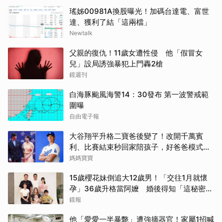
瑤姊00981A換股曝光！加碼台達電、富世
達、獲利了結「這兩檔」
Newtalk
父親的復仇！11歲女遭性侵 他「假冒女
兒」設局誘強暴犯上門轟2槍
鏡週刊
白海豚颱風海警14：30發布 第一波警戒範
圍曝
自由電子報
大谷翔平升格二寶爸後變了！改開千萬賓
利、比賽結束秒回家陪孩子，好爸爸模式全
開
媽媽寶寶
15歲櫻花妹倒追大12歲男！「交往1月就懷
孕」36歲升格當阿嬤 婚後得知「這秘密」
傻眼了
鏡報
他「愛愛一半暴斃」遭強摘器官！家屬1招喊