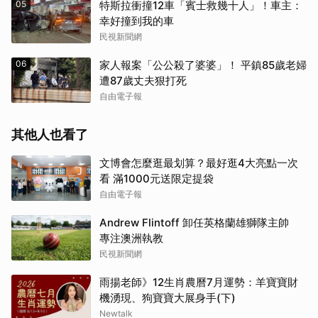
05
特斯拉衝撞12車「賓士救幾十人」！車主：
幸好撞到我的車
民視新聞網
06
家人報案「公公殺了婆婆」！ 平鎮85歲老婦
遭87歲丈夫狠打死
自由電子報
其他人也看了
文博會怎麼逛最划算？最好逛4大亮點一次
看 滿1000元送限定提袋
自由電子報
Andrew Flintoff 卸任英格蘭雄獅隊主帥
專注澳洲執教
民視新聞網
雨揚老師》12生肖農曆7月運勢：羊寶寶財
機湧現、狗寶寶大展身手(下)
Newtalk