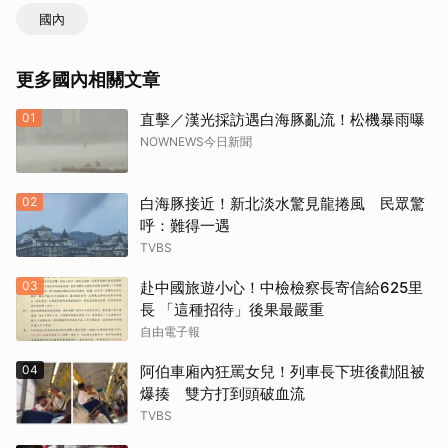
國內
更多國內相關文章
01
直擊／漢光採訪遇白海豚亂流！松機暴雨曝
NOWNEWS今日新聞
02
白海豚接近！新北淡水驚見龍捲風 民眾驚
呼：難得一遇
TVBS
03
赴中國旅遊小心！中檢檢察長寄信給625里
長 「這種招待」後果最嚴重
自由電子報
04
阿伯車廂內狂罵女兒！列車長下班後勸阻被
爆揍 雙方打到頭破血流
TVBS