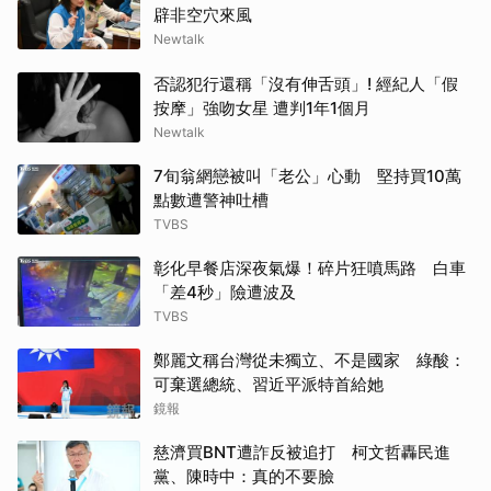
辟非空穴來風
Newtalk
否認犯行還稱「沒有伸舌頭」! 經紀人「假
按摩」強吻女星 遭判1年1個月
Newtalk
7旬翁網戀被叫「老公」心動 堅持買10萬
點數遭警神吐槽
TVBS
彰化早餐店深夜氣爆！碎片狂噴馬路 白車
「差4秒」險遭波及
TVBS
鄭麗文稱台灣從未獨立、不是國家 綠酸：
可棄選總統、習近平派特首給她
鏡報
慈濟買BNT遭詐反被追打 柯文哲轟民進
黨、陳時中：真的不要臉