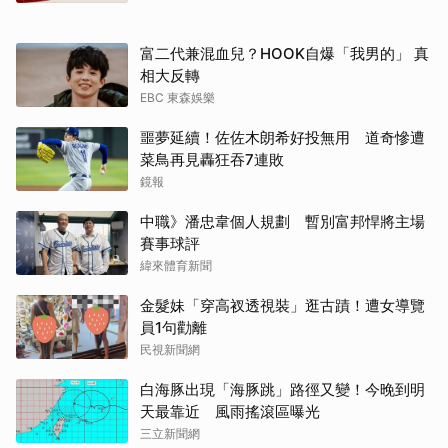
富二代兼混血兒？HOOK自爆「我男的」 真
相大反轉
EBC 東森娛樂
噩夢延續！佐佐木朗希好投無用 道奇慘遭
菜鳥再見轟狂吞7連敗
鏡報
中職》潘忠韋個人規劃 暫別富邦悍將主場
賽事球評
緯來體育新聞
金髮妹「穿高衩透視裝」逛古蹟！遭女導覽
員1句勸離
民視新聞網
白海豚出現「海豚跳」路徑又變！今晚到明
天最靠近 風雨搖滾區曝光
三立新聞網