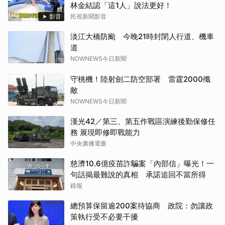
林金結認「這1人」說法更好！
影音
民視新聞影音
淡江大橋防颱 今晚21時封閉人行道、機車
道
NOWNEWS今日新聞
守桃機！陸射劍二防空部署 雷霆2000殲
敵
NOWNEWS今日新聞
漢光42／第三、第五作戰區演練後勤保修任
務 展現即修即戰能力
中央廣播電臺
慈濟10.6億疫苗詐騙案「內部信」曝光！一
句話揭最難說的真相 承諾追回不當所得
鏡報
總預算保留逾200案待協商 政院：勿讓政
策執行受不必要干擾