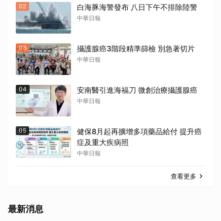
02
白海豚海警發布 八日下午不排除陸警
中華日報
03
攝護腺癌3階段精準篩檢 別急著切片
中華日報
04
安南醫引進海福刀 微創治療攝護腺癌
中華日報
05
健保8月起再擴增多項藥品給付 提升癌
症及重大疾病照
中華日報
查看更多
最新消息