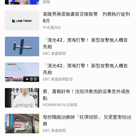
鏡報
基隆男兩度臉書留言嗆殺警 判應執行徒刑
8月
中央通訊社
「漢光42」濱海打擊！ 新型攻擊無人機首
亮相
EBC 東森新聞
「漢光42」濱海打擊！ 新型攻擊無人機首
亮相
影音
EBC 東森新聞影音
蔡、蕭都好奇！沈伯洋教泡奶這事意外成焦
點
NOWNEWS今日新聞
母控職能治療師「狂彈頭部」 兒受驚害怕治
療
EBC 東森新聞