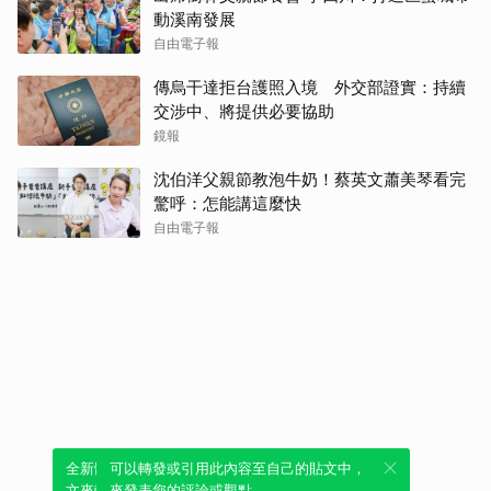
動溪南發展
自由電子報
傳烏干達拒台護照入境 外交部證實：持續
交涉中、將提供必要協助
鏡報
沈伯洋父親節教泡牛奶！蔡英文蕭美琴看完
驚呼：怎能講這麼快
自由電子報
全新體驗！一鍵引用此內容，透過發布貼
可以轉發或引用此內容至自己的貼文中，
文來輕鬆表達個人立場。
來發表您的評論或觀點。