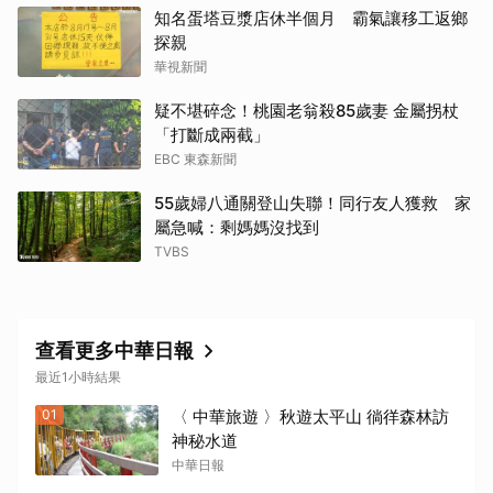
知名蛋塔豆漿店休半個月 霸氣讓移工返鄉
探親
取消
華視新聞
疑不堪碎念！桃園老翁殺85歲妻 金屬拐杖
「打斷成兩截」
EBC 東森新聞
55歲婦八通關登山失聯！同行友人獲救 家
屬急喊：剩媽媽沒找到
TVBS
查看更多中華日報
最近1小時結果
01
〈 中華旅遊 〉秋遊太平山 徜徉森林訪
神秘水道
中華日報