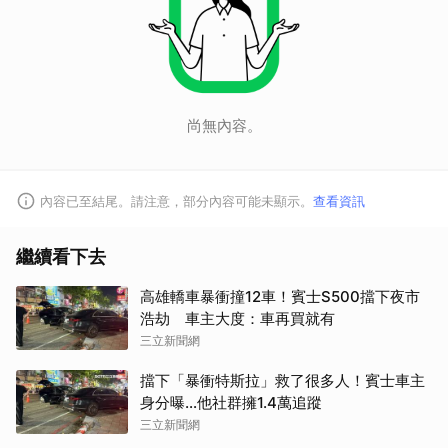
尚無內容。
內容已至結尾。請注意，部分內容可能未顯示。
查看資訊
繼續看下去
高雄轎車暴衝撞12車！賓士S500擋下夜市
浩劫 車主大度：車再買就有
三立新聞網
擋下「暴衝特斯拉」救了很多人！賓士車主
身分曝…他社群擁1.4萬追蹤
三立新聞網