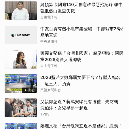
總預算卡關逾140天創憲政最惡劣紀錄 賴中
強批藍白嚴重失職
自由電子報
中友百貨有機小農市集登場 中部縣市25家
產地直送
中央通訊社
鄭麗文堅稱「台灣非國家」 綠委狠嗆：國民
黨2028別派人選總統
自由電子報
2026藍若大敗鄭麗文要下台？媒體人點名
「這三人」負責
影音
民視新聞影音
父親節怎過？蔣萬安曝兒有送禮：先防颱
沈伯洋：女兒早起一起過
TVBS
鄭麗文稱「台灣沒獨立過不是國家」惹義！