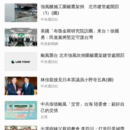
強風釀施工圍籬鷹架倒 北市建管處開罰
（1）(圖)
中央通訊社
美國「布魯金斯研究院訪團」來台！徐國
勇：民進黨將堅定守護台灣
民視新聞網
颱風襲台 北市強風吹倒圍籬鷹架建管處開罰
中央通訊社
林佳龍接見日本眾議員小野寺五典(圖)
中央通訊社
中共假借颱風「交管」台海 陸委會：顧好自
己的災情
台視
出席樹林父親節餐會 李四川：打造巨蛋城帶