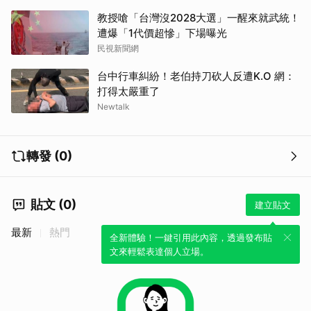
教授嗆「台灣沒2028大選」一醒來就武統！
遭爆「1代價超慘」下場曝光
民視新聞網
台中行車糾紛！老伯持刀砍人反遭K.O 網：
打得太嚴重了
Newtalk
轉發 (0)
貼文 (0)
建立貼文
最新
熱門
全新體驗！一鍵引用此內容，透過發布貼
文來輕鬆表達個人立場。