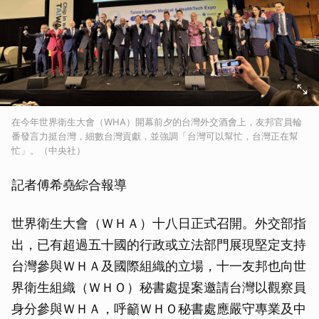
在今年世界衛生大會（WHA）開幕前夕的台灣外交酒會上，友邦官員輪
番發言力挺台灣，細數台灣貢獻，並強調「台灣可以幫忙，台灣正在幫
忙」。（中央社）
記者傅希堯∕綜合報導
世界衛生大會（ＷＨＡ）十八日正式召開。外交部指
出，已有超過五十國的行政或立法部門展現堅定支持
台灣參與ＷＨＡ及國際組織的立場，十一友邦也向世
界衛生組織（ＷＨＯ）秘書處提案邀請台灣以觀察員
身分參與ＷＨＡ，呼籲ＷＨＯ秘書處應嚴守專業及中