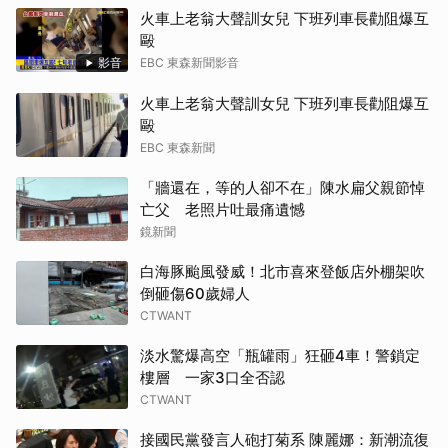
火車上老翁大聲訓女兒 下班列車長勸阻爆互
毆
影音
EBC 東森新聞影音
火車上老翁大聲訓女兒 下班列車長勸阻爆互
毆
EBC 東森新聞
「牆還在，等的人卻不在」陳水扁父親節悼
亡父 老照片吐最痛遺憾
鏡新聞
白海豚颱風發威！北市喜來登飯店外棚架吹
倒砸傷60歲婦人
CTWANT
淡水驚爆高空「瓶罐雨」狂砸4車！警鎖定
樓層 一家3口全否認
CTWANT
接國民黨發言人砲打菊系 陳麗娜：新潮流復