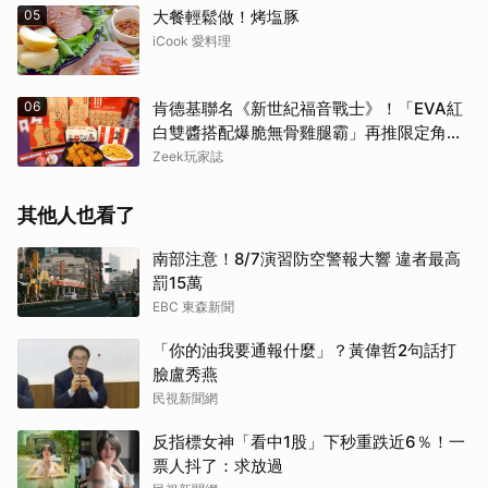
05
大餐輕鬆做！烤塩豚
iCook 愛料理
06
肯德基聯名《新世紀福音戰士》！「EVA紅
白雙醬搭配爆脆無骨雞腿霸」再推限定角色
卡、周邊必搶收
Zeek玩家誌
其他人也看了
南部注意！8/7演習防空警報大響 違者最高
罰15萬
EBC 東森新聞
「你的油我要通報什麼」？黃偉哲2句話打
臉盧秀燕
民視新聞網
反指標女神「看中1股」下秒重跌近6％！一
票人抖了：求放過