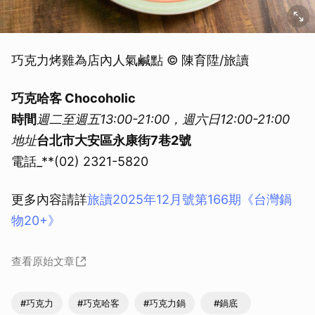
巧克力烤雞為店內人氣鹹點 © 陳育陞/旅讀
巧克哈客 Chocoholic
時間
週二至週五13:00-21:00，週六日12:00-21:00
地址
台北市大安區永康街7巷2號
電話_**(02) 2321-5820
更多內容請詳
旅讀2025年12月號第166期《台灣鍋
物20+》
查看原始文章
#巧克力
#巧克哈客
#巧克力鍋
#鍋底