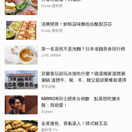
iCook 愛料理
清爽開胃！鮮蝦蒜味麵包佐酪梨莎莎
iCook 愛料理
第一名居然不是泡麵？日本省錢美食排行榜
LIVE JAPAN
宜蘭童玩節玩水後吃什麼？礁溪獨家溫體涮
涮鍋 溫體牛、豬、羊、雞父親節聚餐新選擇
享民頭條
MIRROR邱士縉來台倒數 點菜想吃鹽水
雞：我很愛！
Styletc
金黃微焦、香氣逼人！韓式豬五花
愛料理 TV