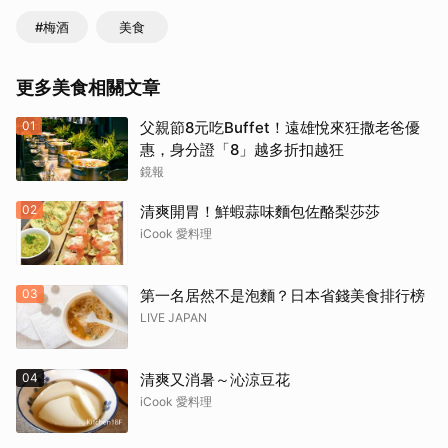
#梅酒
美食
更多美食相關文章
01
父親節8元吃Buffet！遠雄悅來狂撒老爸優
惠，身分證「8」越多折扣越狂
鏡報
02
清爽開胃！鮮蝦蒜味麵包佐酪梨莎莎
iCook 愛料理
03
第一名居然不是泡麵？日本省錢美食排行榜
LIVE JAPAN
04
清爽又消暑～沁涼豆花
iCook 愛料理