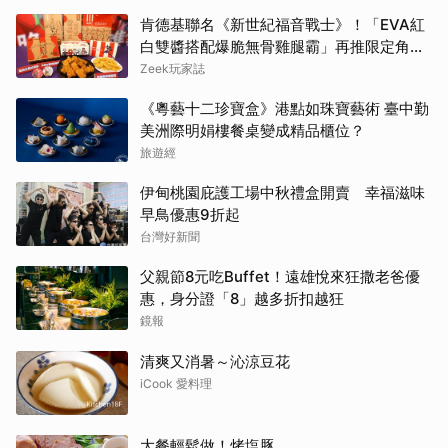
肯德基聯名《新世紀福音戰士》！「EVA紅
白雙醬搭配爆脆無骨雞腿霸」再推限定角色
卡、周邊必搶收
Zeek玩家誌
《粵藝十二珍寶盒》港點如珠寶藝術 臺中勤
美洲際明娟樓餐桌變成精品櫃位？
旅遊經
伊甸桃園庇護工場中秋禮盒開賣 幸福滋味
早鳥優惠9折起
台灣好新聞
父親節8元吃Buffet！遠雄悅來狂撒老爸優
惠，身分證「8」越多折扣越狂
鏡報
清爽又消暑～沁涼豆花
iCook 愛料理
大餐輕鬆做！烤塩豚