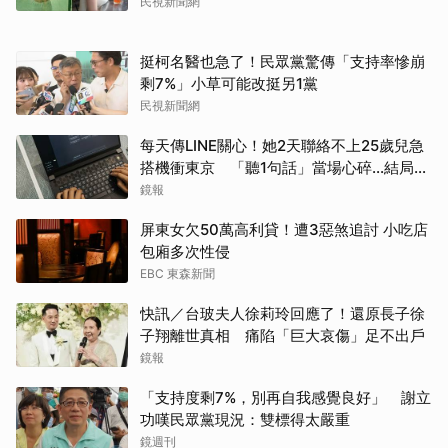
民視新聞網
挺柯名醫也急了！民眾黨驚傳「支持率慘崩
剩7%」小草可能改挺另1黨
民視新聞網
每天傳LINE關心！她2天聯絡不上25歲兒急
搭機衝東京 「聽1句話」當場心碎...結局看
哭網
鏡報
屏東女欠50萬高利貸！遭3惡煞追討 小吃店
包廂多次性侵
EBC 東森新聞
快訊／台玻夫人徐莉玲回應了！還原長子徐
子翔離世真相 痛陷「巨大哀傷」足不出戶
鏡報
「支持度剩7%，別再自我感覺良好」 謝立
功嘆民眾黨現況：雙標得太嚴重
鏡週刊