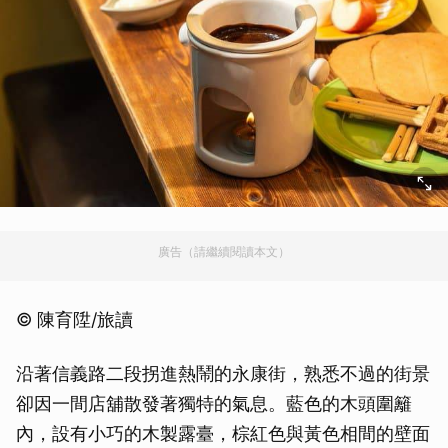
廣告（請繼續閱讀本文）
© 陳育陞/旅讀
沿著信義路二段拐進熱鬧的永康街，熟悉不過的街景
卻因一間店舖散發著獨特的氣息。藍色的木頭圍籬
內，設有小巧的木製露臺，棕紅色與黃色相間的壁面