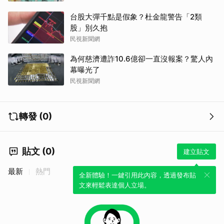
台股大彈千點是假象？杜金龍警告「2類
股」別久抱
民視新聞網
為何慈濟遭詐10.6億卻一直沒報案？驚人內
幕曝光了
民視新聞網
轉發 (0)
貼文 (0)
建立貼文
最新
熱門
全新體驗！一鍵引用此內容，透過發布貼
文來輕鬆表達個人立場。