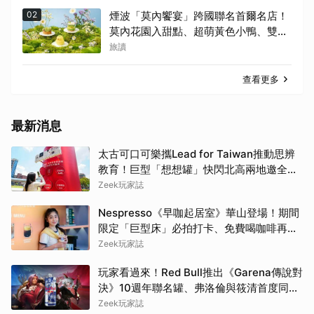
02
煙波「莫內饗宴」跨國聯名首爾名店！
莫內花園入甜點、超萌黃色小鴨、雙城
限定亮相
旅讀
查看更多
最新消息
太古可口可樂攜Lead for Taiwan推動思辨
教育！巨型「想想罐」快閃北高兩地邀全民
挑戰「打破慣性」
Zeek玩家誌
Nespresso《早咖起居室》華山登場！期間
限定「巨型床」必拍打卡、免費喝咖啡再拿
好禮
Zeek玩家誌
玩家看過來！Red Bull推出《Garena傳說對
決》10週年聯名罐、弗洛倫與筱清首度同框
必收藏
Zeek玩家誌