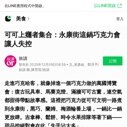
以LINE開啟
在LINE應用程式中開啟。
美食
登入
可可上癮者集合：永康街這鍋巧克力會
讓人失控
旅讀
訂閱
發布於 2025年12月09日08:38 • 文_黃彥綾、鄭淳予/
旅讀 圖_陳育陞/旅讀
走進巧克哈客，就像掉進一個巧克力做的萬國博覽
會：復古玩具車、馬賽克燈、滿牆可可古董，連空氣
都甜得帶點故事感。這裡把巧克力從可可文明一路煮
到永康街，黑巧、蘭姆、梅酒輪番上場，一鍋比一鍋
更放肆。吉拿棒、鬆餅、時令水果排隊等著下鍋——
甜品控絕對會在此「失手沾太多」。