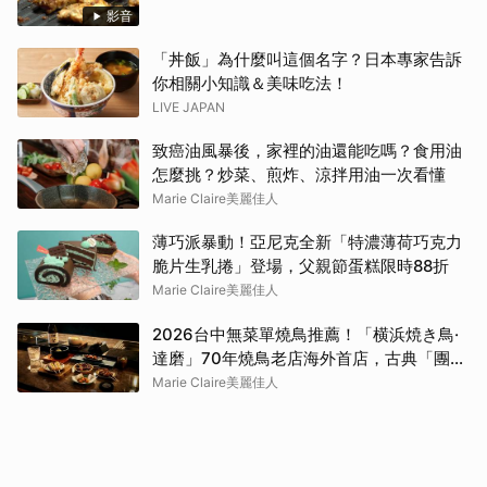
影音
「丼飯」為什麼叫這個名字？日本專家告訴
你相關小知識＆美味吃法！
LIVE JAPAN
致癌油風暴後，家裡的油還能吃嗎？食用油
怎麼挑？炒菜、煎炸、涼拌用油一次看懂
Marie Claire美麗佳人
薄巧派暴動！亞尼克全新「特濃薄荷巧克力
脆片生乳捲」登場，父親節蛋糕限時88折
Marie Claire美麗佳人
2026台中無菜單燒鳥推薦！「横浜焼き鳥·
達磨」70年燒鳥老店海外首店，古典「團扇
控火」技法成就銷魂美味
Marie Claire美麗佳人