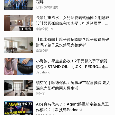
程碑
id SHOW好宅秀
長輩注重風水，女兒熱愛義式極簡？用隱藏
設計與圓弧線條完美客變，打造跨國界、跨
世代都點頭的客變療癒休閒宅！
影音
幸福空間 TV
【風水特輯】鏡子會招陰嗎？鏡子放錯會破
財嗎？鏡子風水禁忌完整解析
幸福空間
小資族、學生黨必收！2千元起入手平價質
感包：STAND OIL、小CK、PEDRO…通勤
約會都超加分
Japaholic
讀空間｜歐德傢俱：沉澱城市喧囂步調 走入
深色光影裡的兩人慢生活
設計王
AI分身時代來了！Agent將重新定義企業工
作模式？｜科技島Podcast