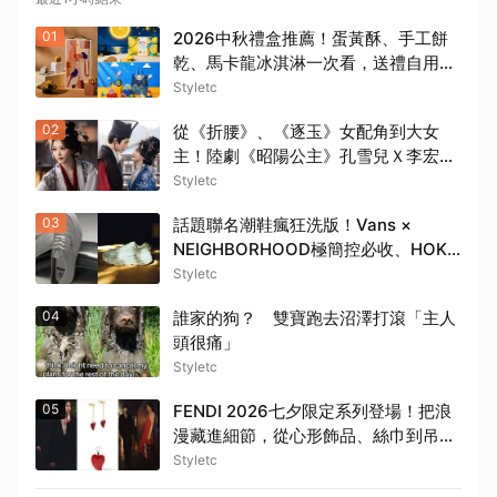
01
2026中秋禮盒推薦！蛋黃酥、手工餅
乾、馬卡龍冰淇淋一次看，送禮自用都
適合！
Styletc
02
從《折腰》、《逐玉》女配角到大女
主！陸劇《昭陽公主》孔雪兒Ｘ李宏毅
開局即圓房，這場帶毒的權謀虐戀太過
Styletc
癮
03
話題聯名潮鞋瘋狂洗版！Vans ×
NEIGHBORHOOD極簡控必收、HOKA
× BEAMS根本穿上腳的藝術品
Styletc
04
誰家的狗？ 雙寶跑去沼澤打滾「主人
頭很痛」
Styletc
05
FENDI 2026七夕限定系列登場！把浪
漫藏進細節，從心形飾品、絲巾到吊飾
都讓人一眼心動
Styletc