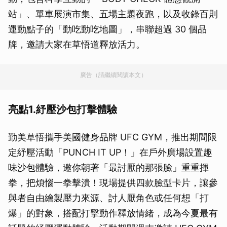
站」、單車展演市集、五場主題夜跑，以及收錄百則
運動點子的「動吃動吃地圖」，串聯超過 30 個品
牌，邀請大家在草悟道釋放活力。
廣告（請繼續閱讀本文）
亮點1.紓壓沙包打擊體驗
勤美草悟攜手美國健身品牌 UFC GYM，推出期間限
定紓壓活動「PUNCH IT UP！」在戶外廣場設置趣
味沙包體驗，邀你朝著「最討厭的那張臉」重重揮
拳，把煩惱一拳擊潰！現場提供四款臉型卡片，讓參
與者自由繪製壓力來源、討人厭角色或任何想「打
爆」的對象，搭配打擊動作釋放情緒，成為今夏最有