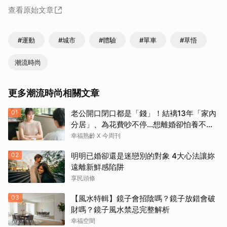
查看原始文章
#運動
#城市
#體驗
#單車
#草悟
潮流時尚
更多潮流時尚相關文章
01
老公開口閉口都是「錢」！結褵13年「家內
分居」、為花費吵不停…想離婚卻怕養不活
自己：還要忍3年？
幸福熟齡 X 今周刊
02
明明已婚卻還是迷戀別的對象 4大心法讓妳
遠離新鮮感陷阱
享民頭條
03
【風水特輯】鏡子會招陰嗎？鏡子放錯會破
財嗎？鏡子風水禁忌完整解析
幸福空間