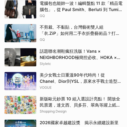
電腦包也能帥一波！編輯盤點 11 款「精品電
腦包」，從 Paul Smith、Berluti 到 Tumi
包款通通有！
GQ
不剪裁、不黏貼，台灣藝術雙人組
「衣.ZiP」如何用二手衣折疊藝術品？打破
大眾對舊衣回收的想像
GQ
話題聯名潮鞋瘋狂洗版！Vans ×
NEIGHBORHOOD極簡控必收、HOKA ×
BEAMS根本穿上腳的藝術品
Styletc
美少女戰士日重溫90年代時尚！從
Chanel、Dior到YSL，原來水手戰士造型都
來自伸展台
VOGUE
新版歐元鈔票 10 組入選設計亮點！ 開放全
民票選，達文西、貝多芬、翠鳥等躍上紙鈔
一次看
Shopping Design
2026國家卓越建設獎 揭示永續建設新里