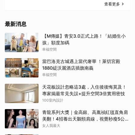
查看更多
最新消息
【M傳媒】青安3.0正式上路！「結婚生小
孩」額度加碼
幸福空間
當巴洛克古城遇上當代奢華 ！萊切宮殿
1880緹沃麗酒店插旗南義
幸福空間
天花板設計忽略這3處，入住後後悔莫及！
專家揭最常見失誤+提升空間3倍實用密技
100室內設計
青龍系列大獎｜金高銀、高胤禎紅毯直角肩
美翻！4招養出天鵝頸肩線，視覺秒瘦5公
斤！
女人我最大