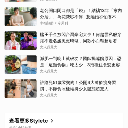
老公開口閉口都是「錢」！結褵13年「家內
分居」、為花費吵不停…想離婚卻怕養不活
自己：還要忍3年？
幸福熟齡 X 今周刊
賭王千金放閃台灣豪宅大亨！何超雲私服穿
搭不走名媛風更時髦，同款小白鞋超耐看
女人我最大
減肥一到晚上就破功？醫師揭嘴饞原因：恐
是「這類食物」吃太少，3招穩住食慾更容
易瘦！
女人我最大
許路兒51歲零贅肉！公開4大凍齡瘦身習
慣，不節食照樣維持少女體態超驚人
女人我最大
查看更多Styletc
最近1小時結果