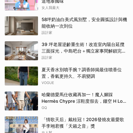
道地泰國味
女人我最大
58坪奶油白美式風別墅，安全圓弧設計與機
能收納一次到位
設計家
39 坪老屋逆齡重生術！改造室內陽台延攬
三面採光，中島吧台＋獨立家事間解鎖完美
家務路徑
設計家
夏天香水別噴手腕？調香師揭最佳噴香位
置，香氣更持久、不易變調
VOGUE
哈蘭德愛馬仕收藏再加一！魔人腳踩
Hermès Chypre 涼鞋度假去，鏤空 H Logo
大展慵懶高級感！
GQ
「情歌天后」戴桂冠！2026發燒友最愛歌
手李翊君獲「天籟之音」獎
女人幫