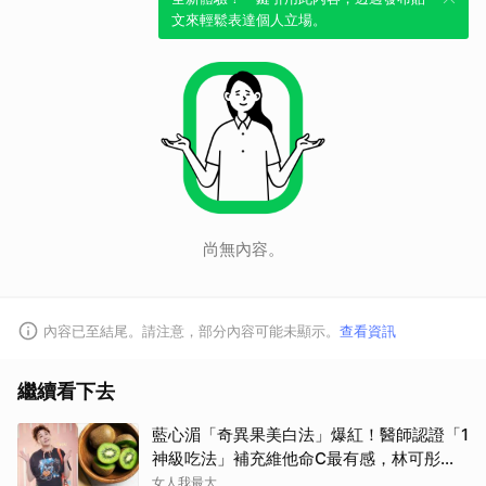
文來輕鬆表達個人立場。
尚無內容。
內容已至結尾。請注意，部分內容可能未顯示。
查看資訊
繼續看下去
藍心湄「奇異果美白法」爆紅！醫師認證「1
神級吃法」補充維他命C最有感，林可彤自
曝從小跟著吃
女人我最大