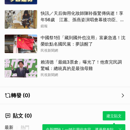
快訊／天后御用化妝師陳聆薇驚傳病逝！享
年56歲 江蕙、孫燕姿演唱會幕後功臣、蔡
健雅崩潰難接受
鏡報
中國祭1招「藏到國外也沒用」富豪急逃！沈
榮欽點名國民黨：夢該醒了
民視新聞網
賴清德「最鐵3票倉」曝光了！他查完民調
驚喊：總統真的是最強母雞
民視新聞網
轉發 (0)
貼文 (0)
建立貼文
最新
熱門
全新體驗！一鍵引用此內容，透過發布貼