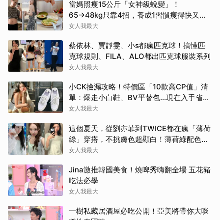
當媽照瘦15公斤「女神級蛻變」！
65→48kg只靠4招，養成1習慣瘦得快又不
復胖
女人我最大
蔡依林、賈靜雯、小s都瘋匹克球！搞懂匹
克球規則、FILA、ALO都出匹克球服裝系列
女人我最大
小CK撿漏攻略！特價區「10款高CP值」清
單：爆走小白鞋、BV平替包…現在入手省一
筆
女人我最大
這個夏天，從劉亦菲到TWICE都在瘋「薄荷
綠」穿搭，不挑膚色超顯白！薄荷綠配色公
開
女人我最大
Jina激推韓國美食！燒啤秀嗨翻全場 五花豬
吃法必學
女人我最大
一樹私藏居酒屋必吃公開！亞美將帶你大啖