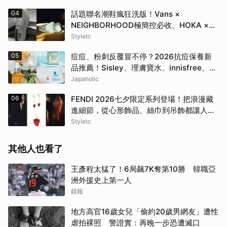
04
話題聯名潮鞋瘋狂洗版！Vans ×
NEIGHBORHOOD極簡控必收、HOKA ×
BEAMS根本穿上腳的藝術品
Styletc
05
痘痘、粉刺反覆冒不停？2026抗痘保養新
品推薦！Sisley、理膚寶水、innisfree、
Bifesta 4大爆款一次看
Japaholic
06
FENDI 2026七夕限定系列登場！把浪漫藏
進細節，從心形飾品、絲巾到吊飾都讓人一
眼心動
Styletc
其他人也看了
王彥程太猛了！6局飆7K奪第10勝 韓職亞
洲外援史上第一人
鏡報
地方高官16歲女兒「偷約20歲男網友」遭性
虐拍裸照 警證實：再晚一步恐遭滅口