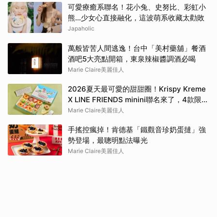
可愛療癒系聯名！花小兔、史努比、彩虹小
熊…少女心直接融化，這波萌系收藏太勸敗
Japaholic
萬般皆苦人間逃逸！台中「美村藥舖」餐酒
酒吧5大亮點開箱，東泉辣椒醬調酒必喝
Marie Claire美麗佳人
2026夏天最可愛的甜甜圈！Krispy Kreme
X LINE FRIENDS minini聯名來了，4款限定
口味、周邊商品及優惠一次看
Marie Claire美麗佳人
手搖控瘋掉！肯德基「鐵觀音珍奶蛋撻」強
勢登場，最聰明點法曝光
Marie Claire美麗佳人