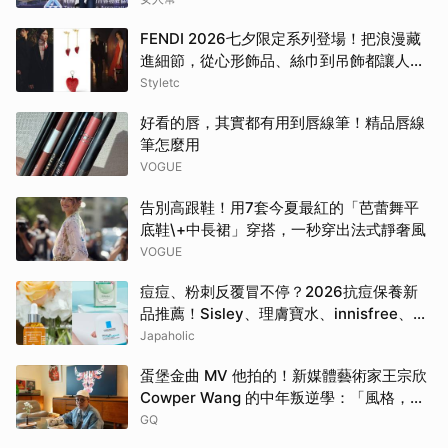
FENDI 2026七夕限定系列登場！把浪漫藏
進細節，從心形飾品、絲巾到吊飾都讓人一
眼心動
Styletc
好看的唇，其實都有用到唇線筆！精品唇線
筆怎麼用
VOGUE
告別高跟鞋！用7套今夏最紅的「芭蕾舞平
底鞋\+中長裙」穿搭，一秒穿出法式靜奢風
VOGUE
痘痘、粉刺反覆冒不停？2026抗痘保養新
品推薦！Sisley、理膚寶水、innisfree、
Bifesta 4大爆款一次看
Japaholic
蛋堡金曲 MV 他拍的！新媒體藝術家王宗欣
Cowper Wang 的中年叛逆學：「風格，是
選擇要留下什麼。」
GQ