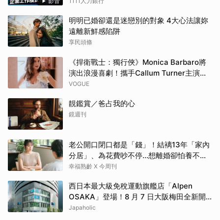
影音
1111人力銀行
明明已婚卻還是迷戀別的對象 4大心法讓妳
遠離新鮮感陷阱
享民頭條
《捍衛戰士：獨行俠》Monica Barbaro將
演出浪漫喜劇！攜手Callum Turner主演
《一夜限定》
VOGUE
靚鑑賞／爸占我的心
鏡週刊
老公開口閉口都是「錢」！結褵13年「家內
分居」、為花費吵不停…想離婚卻怕養不活
自己：還要忍3年？
幸福熟齡 X 今周刊
西日本最大級免稅運動旗艦店「Alpen
OSAKA」登場！8 月 7 日大阪梅田全新開
幕！
Japaholic