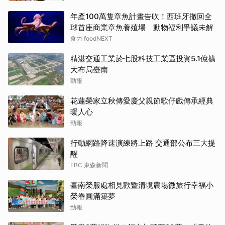
年產100萬隻章魚計畫告吹！西班牙撤回全
球首座商業章魚養殖場 動物福利爭議未解
食力 foodNEXT
精湛交通工業於七股科技工業區投資5.1億擴
大布局臺南
勁報
花蓮榮家立秋傳愛慶父親節歌仔戲傳承經典
暖人心
勁報
行動網路降速演練將上路 交通部公布三大提
醒
EBC 東森新聞
臺南榮服處相見歡暨清境農場微旅行幸福小
榮眷圓滿築夢
勁報