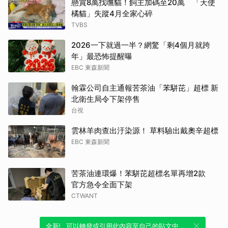
懸賞8萬找嘸貓！飼主加碼至20萬 「天使
橘貓」失蹤4月全家心碎
TVBS
2026一下就過一半？網驚「剩4個月就跨
年」最恐怖提醒曝
EBC 東森新聞
翰霖公司自主通報苦茶油「苯駢芘」超標 新
北衛生局令下架停售
台視
雲林羊肉查出汙染源！ 草料驗出戴奧辛超標
EBC 東森新聞
苦茶油連環爆！苯駢芘超標名單再增2款
官方急令全面下架
CTWANT
全新體驗！一鍵引用此內容，透過發布貼
可以轉發或引用此內容至自己的貼文中，