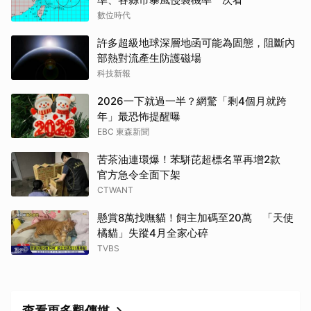
數位時代
許多超級地球深層地函可能為固態，阻斷內
部熱對流產生防護磁場
科技新報
2026一下就過一半？網驚「剩4個月就跨
年」最恐怖提醒曝
EBC 東森新聞
苦茶油連環爆！苯駢芘超標名單再增2款
官方急令全面下架
CTWANT
懸賞8萬找嘸貓！飼主加碼至20萬 「天使
橘貓」失蹤4月全家心碎
TVBS
查看更多觀傳媒