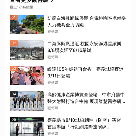
最近1小時結果
01
防範白海豚颱風侵襲 台電桃園區處備妥
人力機具全力防颱
觀傳媒
02
白海豚颱風逼近 桃園永安漁港星繽樂
8/8場次延至8/15舉辦
觀傳媒
03
睽違105年媽祖再會香 嘉義城隍夜巡
9/11日登場
觀傳媒
04
高齡健康產業博覽會登場 中市府攜中
醫大附醫打造台中館 展現智慧醫療研發
量能
觀傳媒
05
嘉義縣市8/10城鎮韌性（防空）演習
首度舉辦「行動網路降速演練」
觀傳媒