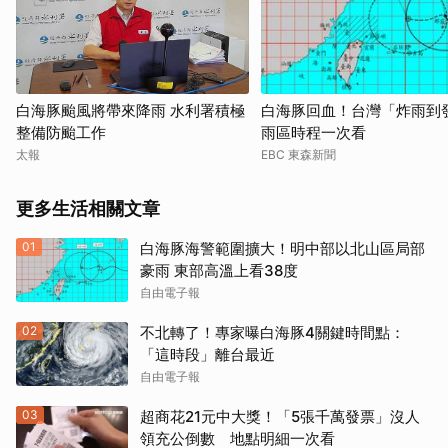
白海豚颱風將帶來降雨 水利署積極
白海豚回血！台灣「炸雨到
整備防颱工作
雨區時程一次看
太報
EBC 東森新聞
更多生活相關文章
01
白海豚海警範圍擴大！明中部以北山區局部
豪雨 東部高溫上看38度
自由電子報
02
不北轉了！專家曝白海豚4關鍵時間點：
「這時段」離台最近
自由電子報
03
超商花21元中大獎！「5張千萬發票」沒人
領充公倒數 地點明細一次看