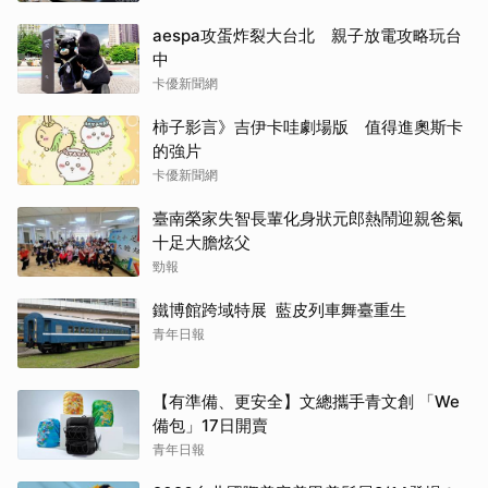
aespa攻蛋炸裂大台北 親子放電攻略玩台
中
卡優新聞網
柿子影言》吉伊卡哇劇場版 值得進奧斯卡
的強片
卡優新聞網
臺南榮家失智長輩化身狀元郎熱鬧迎親爸氣
十足大膽炫父
勁報
鐵博館跨域特展 藍皮列車舞臺重生
青年日報
【有準備、更安全】文總攜手青文創 「We
備包」17日開賣
青年日報