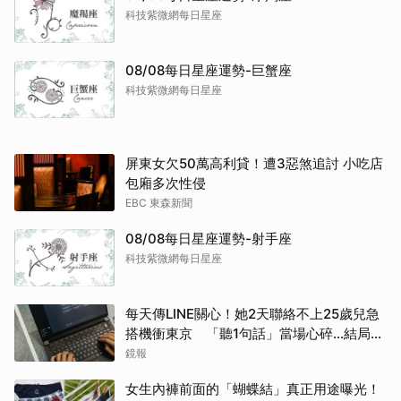
科技紫微網每日星座
08/08每日星座運勢-巨蟹座
科技紫微網每日星座
屏東女欠50萬高利貸！遭3惡煞追討 小吃店
包廂多次性侵
EBC 東森新聞
08/08每日星座運勢-射手座
科技紫微網每日星座
取消
每天傳LINE關心！她2天聯絡不上25歲兒急
搭機衝東京 「聽1句話」當場心碎...結局看
哭網
鏡報
女生內褲前面的「蝴蝶結」真正用途曝光！