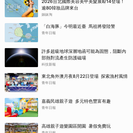
2026台北國際美容美甲美髮展8/14登場！
逾80韓妝品牌來台
姊妹淘
「白海豚」今明最近臺 馬祖將發陸警
青年日報
許多超級地球深層地函可能為固態，阻斷內
部熱對流產生防護磁場
科技新報
東北角外澳月夜8月22日登場 探索漁村風情
青年日報
嘉義民雄親子遊 多元特色豐富有趣
青年日報
高雄親子遊樂園區開園 暑假免費玩
青年日報