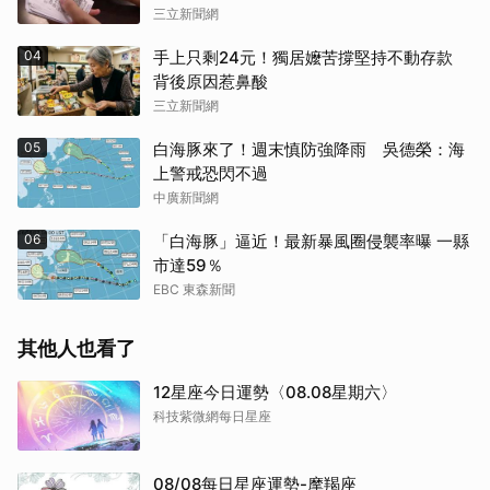
三立新聞網
04
手上只剩24元！獨居嬤苦撐堅持不動存款
背後原因惹鼻酸
三立新聞網
05
白海豚來了！週末慎防強降雨 吳德榮：海
上警戒恐閃不過
中廣新聞網
06
「白海豚」逼近！最新暴風圈侵襲率曝 一縣
市達59％
EBC 東森新聞
其他人也看了
12星座今日運勢〈08.08星期六〉
科技紫微網每日星座
08/08每日星座運勢-摩羯座