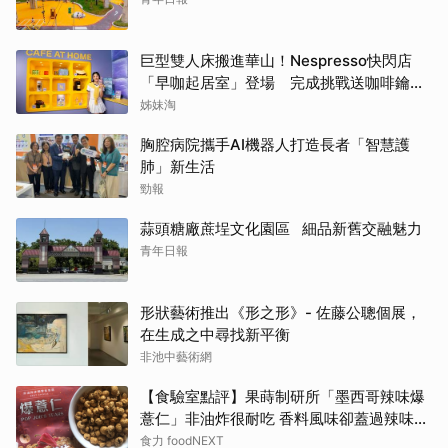
巨型雙人床搬進華山！Nespresso快閃店
「早咖起居室」登場 完成挑戰送咖啡鑰匙
圈
姊妹淘
胸腔病院攜手AI機器人打造長者「智慧護
肺」新生活
勁報
蒜頭糖廠蔗埕文化園區 細品新舊交融魅力
青年日報
形狀藝術推出《形之形》- 佐藤公聰個展，
在生成之中尋找新平衡
非池中藝術網
【食驗室點評】果蒔制研所「墨西哥辣味爆
薏仁」非油炸很耐吃 香料風味卻蓋過辣味特
色
食力 foodNEXT