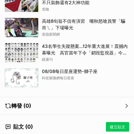
不只裝飾還有2大神功能
造咖
高雄8旬翁不信有演習 嘴秋怒嗆員警「騙
肖ㄟ」下場曝光
壹蘋新聞網
43名學生失蹤懸案...12年重大進展！震撼內
幕曝光 高官當年下令「銷毀監視器」今遭
逮
鏡週刊
08/08每日星座運勢-獅子座
科技紫微網每日星座
轉發 (0)
貼文 (0)
建立貼文