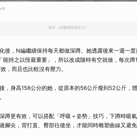
ck
廣告（請繼續閱讀本文）
化後，N編繼續保持每天都做深蹲。她透露後來一週一度
現「能持之以恆最重要」，所以改成隨時有空就做，每次蹲1
有效，而且也比較沒有壓力。
後，身高158公分的她，從原本的56公斤瘦到52公斤，
。
深蹲更有效，可以搭配「呼吸＋姿勢」技巧，下蹲時吸氣
過腳尖，背打直、臀部往後坐，才能同時雕塑曲線又避免