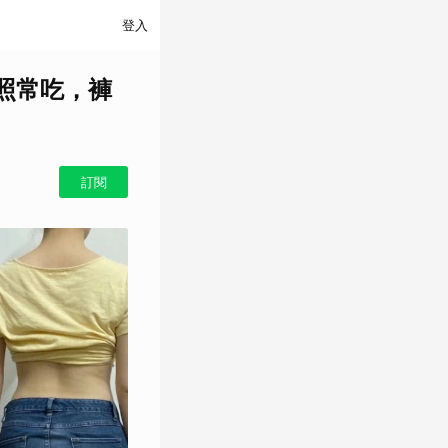
登入
照常吃，褲
訂閱