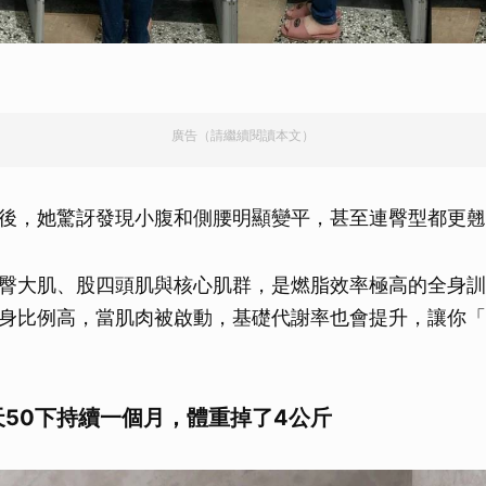
取消
廣告（請繼續閱讀本文）
後，她驚訝發現小腹和側腰明顯變平，甚至連臀型都更翹
臀大肌、股四頭肌與核心肌群，是燃脂效率極高的全身訓
身比例高，當肌肉被啟動，基礎代謝率也會提升，讓你「
天50下持續一個月，體重掉了4公斤