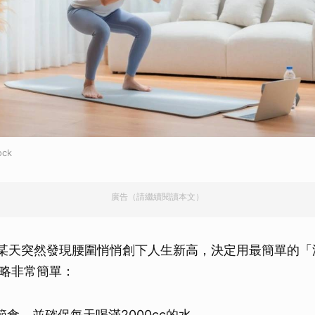
ck
廣告（請繼續閱讀本文）
某天突然發現腰圍悄悄創下人生新高，決定用最簡單的「
略非常簡單：
節食，並確保每天喝滿2000cc的水。