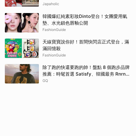
逛這2大爆款景點
Japaholic
韓國爆紅純素彩妝Dinto登台！女團愛用氣
墊、水光鎖色唇釉公開
FashionGuide
天線寶寶說你好！首間快閃店正式登台，滿
滿回憶殺
FashionGuide
除了跑的快還要跑的帥！盤點 8 個跑步品牌
推薦：時髦首選 Satisfy、韓國最夯 Rnrn
全都要擁有！
GQ