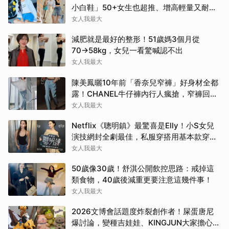
小白鞋」50+女生也超推、增高輕量又耐
走！
女人我最大
減肥就是最好的整形！51歲媽3個月從
70→58kg，女兒一看驚喊認不出
女人我最大
陳美鳳曬10年前「香奈兒窄褲」好身材全都
露！CHANEL牛仔褲內行人瘋搶，窄褲回歸
必看這幾條
女人我最大
Netflix《聰明鎮》最驚喜是Elly！小S女兒
演技網封全劇最佳，私服穿搭用基本款穿出
高級感
女人我最大
50歲像30歲！舒淇公開飲控思路：戒掉這
類食物，40歲後減重更要注意這幾件事！
女人我最大
2026文博會話題度炸裂創作者！屎蛋唐尼
爆討論，變種吉娃娃、KINGJUN大家擔心買