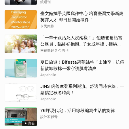
鏡週刊
臺文館攜手英國寫作中心 培育臺灣文學新銳
英譯人才 即日起開始徵件！
享民頭條
「一輩子跟活死人沒兩樣！」他聽爸爸話當
公務員，臨終卻抱憾…子女成年後，接納與
欣賞就夠了
幸福熟齡 X 今周刊
夏日旅遊！Bifesta碧菲絲特「出油季」抗痘
新款卸妝棉一張守護肌膚清爽
Japaholic
JINS 俐落摩登系列潮流、舒適同時在線，一
副搞定秋冬時尚！
Japaholic
76坪現代宅，活用線段編寫生活的旋律
設計家影音
影音