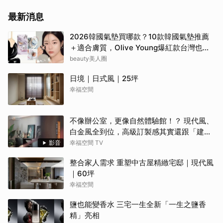
最新消息
2026韓國氣墊買哪款？10款韓國氣墊推薦
＋適合膚質，Olive Young爆紅款台灣也能
買
beauty美人圈
日境｜日式風｜25坪
幸福空間
不像辦公室，更像自然體驗館！？ 現代風、
白金風全到位，高級訂製感其實還跟「建築
腦」有關？！
影音
幸福空間 TV
整合家人需求 重塑中古屋精緻宅邸｜現代風
｜60坪
幸福空間
鹽也能變香水 三宅一生全新「一生之鹽香
精」亮相