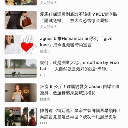
不到
女人我最大
愛馬仕保護膜到底該不該撕？KOL實測揭
「隱藏危機」，放太久恐害慘金屬扣
女人我最大
agnès b.推Humanitarian系列 「give
love」成今夏最暖時尚宣言
鏡週刊
幾何，就是測量大地，ercoffice by Erco
Lai：「大自然就是最好的設計導師。」
GQ
狂瘦 6 公斤！鍾麗緹愛女 Jaden 自曝節食
瘦身，低血糖纏身急喊別模仿
姊妹淘
陳哲遠《御廷謠》皇帝古裝帥顏再攀巔峰！
吳謹言竟是妲己再世？成功一甩黑歷史爭議
| ELLE
ELLE