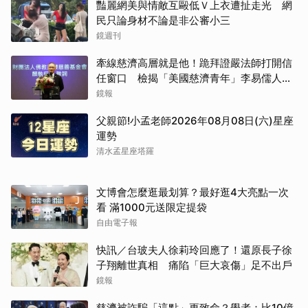
豔麗網美與情敵互毆低Ｖ上衣遭扯走光 網
民只論身材不論是非公審小三
鏡週刊
牽線慈濟高層就是他！跪拜證嚴法師打開信
任窗口 檢揭「美國慈濟青年」李易儒人脈
網絡
鏡報
父親節!小孟老師2026年08月08日(六)星座
運勢
清水孟星座塔羅
文博會怎麼逛最划算？最好逛4大亮點一次
看 滿1000元送限定提袋
自由電子報
快訊／台玻夫人徐莉玲回應了！還原長子徐
子翔離世真相 痛陷「巨大哀傷」足不出戶
鏡報
慈濟被詐騙「這點」更致命？學者：比10億