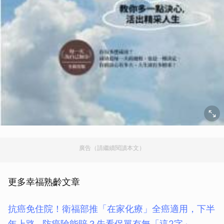
廣告（請繼續閱讀本文）
更多幸福熟齡文章
抗癌免住院！衛福部推「在家化療」全癌適用，下半
年上路…防癌險能賠？先看保單有無「這2字」