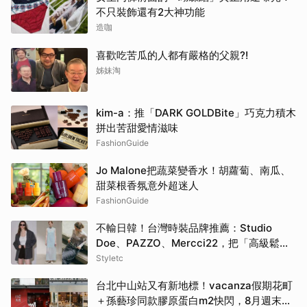
不只裝飾還有2大神功能
造咖
喜歡吃苦瓜的人都有嚴格的父親?!
姊妹淘
kim-a：推「DARK GOLDBite」巧克力積木
拼出苦甜愛情滋味
FashionGuide
Jo Malone把蔬菜變香水！胡蘿蔔、南瓜、
甜菜根香氛意外超迷人
FashionGuide
不輸日韓！台灣時裝品牌推薦：Studio
Doe、PAZZO、Mercci22，把「高級鬆弛
感」穿成日常
Styletc
台北中山站又有新地標！vacanza假期花町
＋孫藝珍同款膠原蛋白m2快閃，8月週末必