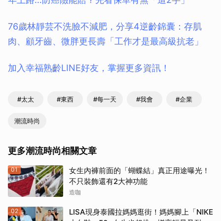
76歲林靜芸不洗臉不減肥，分享4逆齡錦囊：存肌
肉、顧牙齒、微胖更長壽「工作才是最高級抗老」
加入幸福熟齡LINE好友，掌握更多資訊！
#太太
#東西
#每一天
#我會
#企業
潮流時尚
更多潮流時尚相關文章
01
女生內褲前面的「蝴蝶結」真正用途曝光！
不只裝飾還有2大神功能
造咖
02
LISA現身泰國拉媽媽逛街！媽媽腳上「NIKE