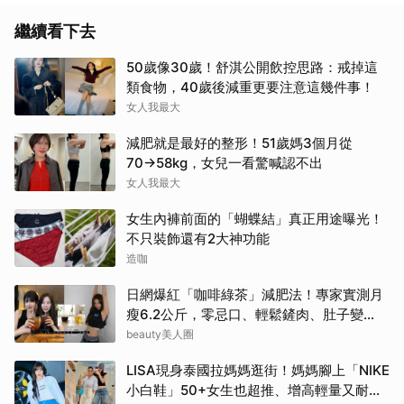
繼續看下去
50歲像30歲！舒淇公開飲控思路：戒掉這
類食物，40歲後減重更要注意這幾件事！
女人我最大
減肥就是最好的整形！51歲媽3個月從
70→58kg，女兒一看驚喊認不出
女人我最大
女生內褲前面的「蝴蝶結」真正用途曝光！
不只裝飾還有2大神功能
造咖
日網爆紅「咖啡綠茶」減肥法！專家實測月
瘦6.2公斤，零忌口、輕鬆鏟肉、肚子變
小！
beauty美人圈
LISA現身泰國拉媽媽逛街！媽媽腳上「NIKE
小白鞋」50+女生也超推、增高輕量又耐