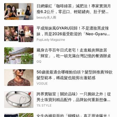
日網爆紅「咖啡綠茶」減肥法！專家實測月
瘦6.2公斤，零忌口、輕鬆鏟肉、肚子變
小！
beauty美人圈
平成辣妹風GYARU回歸！不是濃妝黑皮辣
妹，而是2026最受歡迎的「Neo-Gyaru」
穿搭，把平成DNA穿進日常
PopLady Magazine
藏身古亭百年日式老宅！走進戴炎輝故居
「輝室」，吃一頓充滿台灣記憶的餐酒辦桌
GQ
50歲後最適合哪種鮑伯頭？髮型師推薦19款
髮型範本，稀疏髮也能剪出蓬鬆感
VOGUE
跨界實驗室｜關於品味》一只腕錶之外｜從
男士珠寶到精品配件，品牌如何重新想像當
代男性？
1% STYLE
女生內褲前面的「蝴蝶結」真正用途曝光！