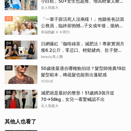
小白鞋」50+女生也超推、增高輕量又耐
走！
女人我最大
03
「一輩子跟活死人沒兩樣！」他聽爸爸話當
公務員，臨終卻抱憾…子女成年後，接納與
欣賞就夠了
幸福熟齡 X 今周刊
04
日網爆紅「咖啡綠茶」減肥法！專家實測月
瘦6.2公斤，零忌口、輕鬆鏟肉、肚子變
小！
beauty美人圈
05
50歲後最適合哪種鮑伯頭？髮型師推薦19款
髮型範本，稀疏髮也能剪出蓬鬆感
VOGUE
06
減肥就是最好的整形！51歲媽3個月從
70→58kg，女兒一看驚喊認不出
女人我最大
其他人也看了