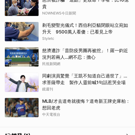
貴
NOWNEWS今日新聞
剃毛變聖光儀式！西伯利亞貓閉眼站立宛如
取消
升天 9500萬人看傻：已看見上帝
Styletc
慈濟遭詐「昔防疫男團再被挖」！羅一鈞近
況判若兩人…網不忍：擔心
民視新聞網
同劇演員驚覺「王凱不知道自己過世了」...
求菩薩帶走 製作人靈前喊1句話惹哭全場
鏡週刊
MLB/才去道奇就後悔？道奇新王牌史庫柏：
想回老虎
中天電視台