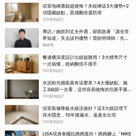
浴室地磚選錯超後悔？木紋磚這3大優勢+2
項隱藏缺點，質感翻倍還防滑
100室內設計
專訪／她抓到丈夫外遇，卻因急著「讓全世
界知道」失去談判優勢！雷皓明律師：先守
住證據，才有選擇
姊妹淘
餐邊櫃深度設計出錯超難用！3大標準尺寸
一次搞懂，收納翻倍不撞手
100室內設計
水泥粉光牆面真有這麼美？4大優缺點、施
工3細節一次看，這些容易後悔的坑新手最
常踩
100室內設計
浴室裝修降板水線沒做好？這3大錯誤埋下
排水隱患，10年後漏水、返臭全出現
100室內設計
LISA現身泰國拉媽媽逛街！媽媽腳上「NIKE