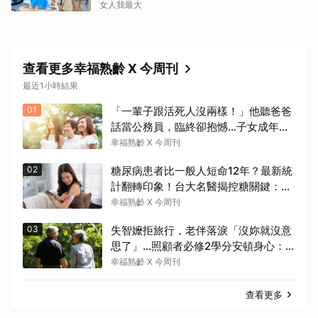
走！
女人我最大
查看更多幸福熟齡 X 今周刊
最近1小時結果
01
「一輩子跟活死人沒兩樣！」他聽爸爸
話當公務員，臨終卻抱憾…子女成年
後，接納與欣賞就夠了
幸福熟齡 X 今周刊
02
糖尿病患者比一般人短命12年？最新統
計翻轉印象！台大名醫揭控糖關鍵：與
糖尿病為友、天長地久
幸福熟齡 X 今周刊
03
失智嬤拒旅行，老伴落淚「沒妳就沒意
思了」…照顧者必修2學分安頓身心：
現在「這樣」就好了
幸福熟齡 X 今周刊
查看更多