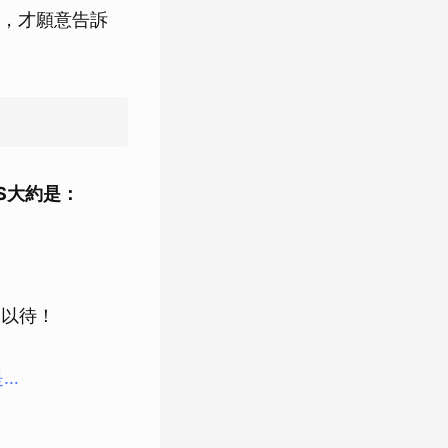
，才願意告訴
S大約是：
目以待！
是…