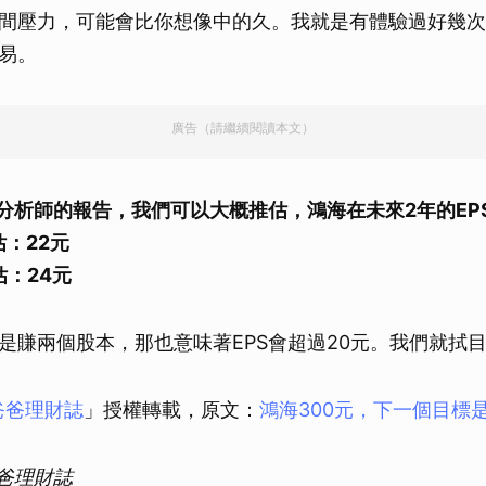
間壓力，可能會比你想像中的久。我就是有體驗過好幾次
取消
易。
廣告（請繼續閱讀本文）
多位分析師的報告，我們可以大概推估，鴻海在未來2年的EP
估：22元
估：24元
是賺兩個股本，那也意味著EPS會超過20元。我們就拭
n爸爸理財誌
」授權轉載，原文：
鴻海300元，下一個目標
爸爸理財誌