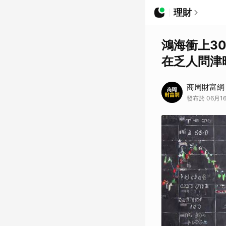
理財
鴻海衝上3
在乏人問津
商周財富網
發布於 06月16