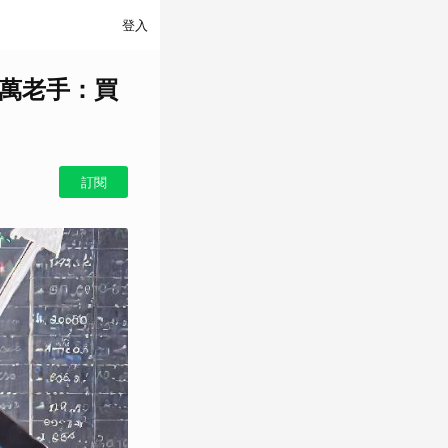
登入
0萬老手：買
訂閱