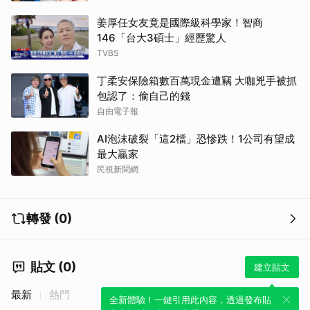
姜厚任女友竟是國際級科學家！智商
146「台大3碩士」經歷驚人
TVBS
丁柔安保險箱數百萬現金遭竊 大咖兇手被抓
包認了：偷自己的錢
自由電子報
AI泡沫破裂「這2檔」恐慘跌！1公司有望成
最大贏家
民視新聞網
轉發 (0)
貼文 (0)
建立貼文
最新
熱門
全新體驗！一鍵引用此內容，透過發布貼