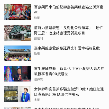
百歲榮民李伯伯紀壽嘉義榮服處協公所齊慶
生
勁報
前時力黨魁表態「反對刪公視預算」 盼在
野三思：改凍結處理受質疑項目
鏡週刊
臺東榮服處愛的蔓延微光引愛幸福相見歡
勁報
書生報國典範 遠見‧天下文化創辦人高希均
教授享耆壽90歲辭世
信傳媒
女律師和疫苗掮客騙走慈濟10億！她狂扯通
緝港商馬廷海 應訊供詞曝光
太報