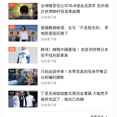
01
女律陳昱瑄公司10.6億金流異常 意外揭
詐慈濟BNT疫苗牽線費
自由電子報
02
被爆離婚檢場、女兒「不是親生的」 李
翊君露面回應了
自由電子報
03
棒球》轉戰中國賽場！ 前富邦悍將日本
投手找到新東家
自由電子報
04
只給始源停車！本尊竟真的現身早餐店
台粉嚇到腿軟
自由電子報
05
丁柔安保險箱數百萬現金遭竊 大咖兇手
被抓包認了：偷自己的錢
自由電子報