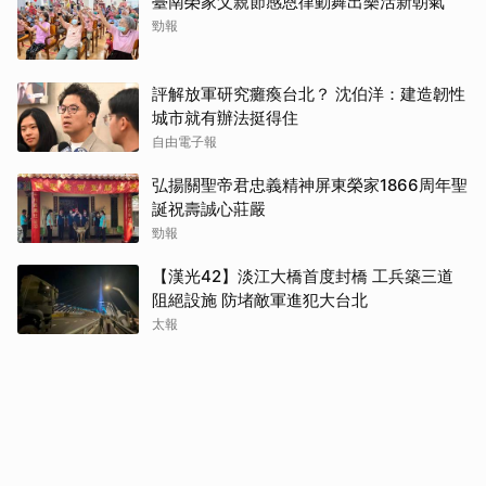
臺南榮家父親節感恩律動舞出樂活新朝氣
勁報
評解放軍研究癱瘓台北？ 沈伯洋：建造韌性
城市就有辦法挺得住
自由電子報
弘揚關聖帝君忠義精神屏東榮家1866周年聖
誕祝壽誠心莊嚴
勁報
【漢光42】淡江大橋首度封橋 工兵築三道
阻絕設施 防堵敵軍進犯大台北
太報