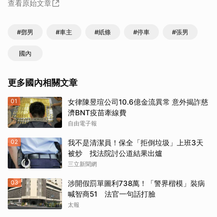
查看原始文章
#鄧男
#車主
#紙條
#停車
#張男
國內
更多國內相關文章
01
女律陳昱瑄公司10.6億金流異常 意外揭詐慈
濟BNT疫苗牽線費
自由電子報
02
我不是清潔員！保全「拒倒垃圾」上班3天
被炒 找法院討公道結果出爐
三立新聞網
03
涉開假罰單圖利738萬！「警界楷模」裝病
喊智商51 法官一句話打臉
太報