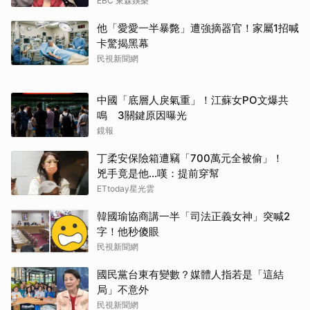
EBC 東森娛樂
他「愛愛一半暴斃」遭強摘器官！家屬1招喊
卡驚揭黑幕
民視新聞網
中國「底層人戾氣重」！江蘇女PO文爆共
鳴 3關鍵原因曝光
鏡報
丁柔安保險箱遭竊「700萬元全被偷」！
兇手竟是他...嘆：提前穿幫
ETtoday星光雲
韓國瑜協商講一半「司法正義女神」突喊2
字！他秒傻眼
民視新聞網
國民黨台東有變數？媒體人指若是「這結
局」不意外
民視新聞網