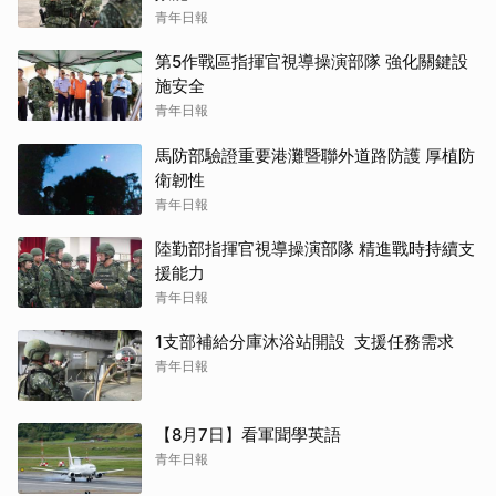
青年日報
第5作戰區指揮官視導操演部隊 強化關鍵設
施安全
青年日報
馬防部驗證重要港灘暨聯外道路防護 厚植防
衛韌性
青年日報
陸勤部指揮官視導操演部隊 精進戰時持續支
援能力
青年日報
1支部補給分庫沐浴站開設 支援任務需求
青年日報
【8月7日】看軍聞學英語
青年日報