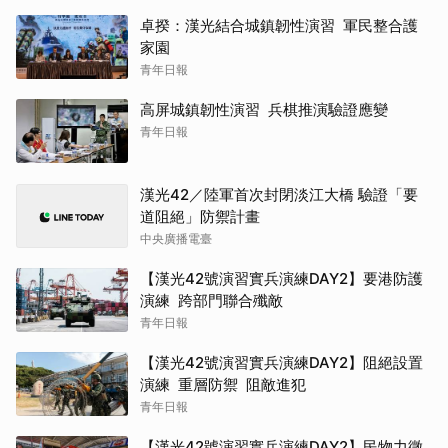
卓揆：漢光結合城鎮韌性演習 軍民整合護
家園
青年日報
高屏城鎮韌性演習 兵棋推演驗證應變
青年日報
漢光42／陸軍首次封閉淡江大橋 驗證「要
道阻絕」防禦計畫
中央廣播電臺
【漢光42號演習實兵演練DAY2】要港防護
演練 跨部門聯合殲敵
青年日報
【漢光42號演習實兵演練DAY2】阻絕設置
演練 重層防禦 阻敵進犯
青年日報
【漢光42號演習實兵演練DAY2】民物力徵