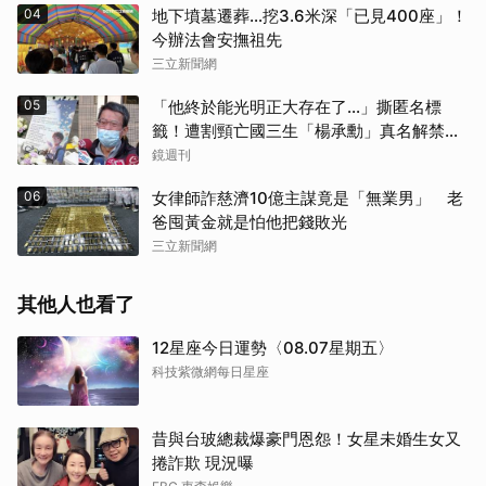
04
地下墳墓遷葬…挖3.6米深「已見400座」！
今辦法會安撫祖先
三立新聞網
05
「他終於能光明正大存在了...」撕匿名標
籤！遭割頸亡國三生「楊承勳」真名解禁
乾妹法庭抗辯引眾怒
鏡週刊
06
女律師詐慈濟10億主謀竟是「無業男」 老
爸囤黃金就是怕他把錢敗光
三立新聞網
其他人也看了
12星座今日運勢〈08.07星期五〉
科技紫微網每日星座
昔與台玻總裁爆豪門恩怨！女星未婚生女又
捲詐欺 現況曝