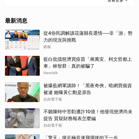
查看更多
最新消息
從4份民調解讀花蓮縣長選情──非「游」勢
力的現況與挑戰
鏡報
藍白批擋慈濟買疫苗「蔣萬安、柯文哲都上
車」林智群：真的被騙了
Newtalk
被爆藍網軍講師！「黑夜奇俠」暗網買個資
被逮 她曝黃仁勳是原告
自由電子報
不聽陳時中苦勸遭詐10億！他發現慈濟尚未
提告 質疑財務報表怎麼編
自由電子報
「擎天」接近極音速飛彈後的下一步