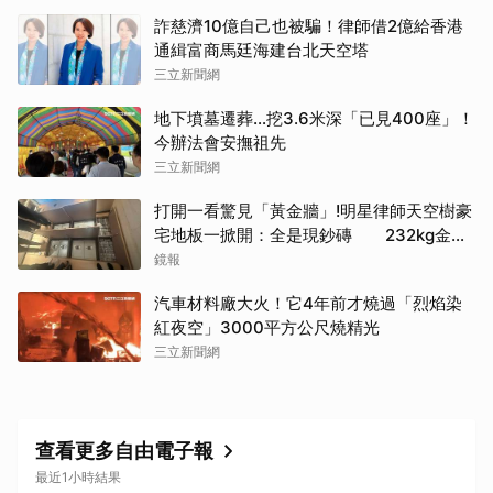
詐慈濟10億自己也被騙！律師借2億給香港
通緝富商馬廷海建台北天空塔
三立新聞網
地下墳墓遷葬…挖3.6米深「已見400座」！
今辦法會安撫祖先
三立新聞網
打開一看驚見「黃金牆」!明星律師天空樹豪
宅地板一掀開：全是現鈔磚 232kg金山
震撼影像曝
鏡報
汽車材料廠大火！它4年前才燒過「烈焰染
紅夜空」3000平方公尺燒精光
三立新聞網
取消
查看更多自由電子報
最近1小時結果