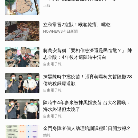
上報
立秋常冒7症狀！喉嚨乾癢、嘴乾
NOWNEWS今日新聞
蔣萬安昔稱「要相信慈濟還是民進黨？」 陳
志金酸：4年後才還陳時中清白
自由電子報
抹黑陳時中擋疫苗！張育萌曝柯文哲險撒28
億納稅錢應道歉
自由電子報
陳時中4年多來被抹黑擋疫苗 台大名醫嘆：
海水終退但太晚了
自由電子報
金門身障者個人助理培訓課程即日開放報名
勁報