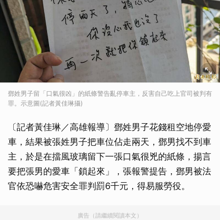
鄧姓男子留「口氣很凶」的紙條警告亂停車主，反害自己吃上官司被判有
罪。示意圖(記者黃佳琳攝)
〔記者黃佳琳／高雄報導〕鄧姓男子花錢租空地停愛
車，結果被張姓男子把車位佔走兩天，鄧男找不到車
主，於是在擋風玻璃留下一張口氣很兇的紙條，揚言
要把張男的愛車「鎖起來」，張報警提告，鄧男被法
官依恐嚇危害安全罪判罰6千元，得易服勞役。
廣告（請繼續閱讀本文）