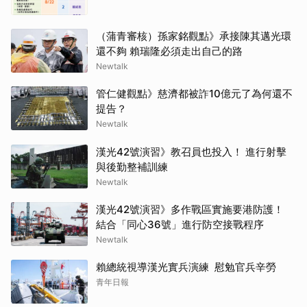
（蒲青審核）孫家銘觀點》承接陳其邁光環
還不夠 賴瑞隆必須走出自己的路
Newtalk
管仁健觀點》慈濟都被詐10億元了為何還不
提告？
Newtalk
漢光42號演習》教召員也投入！ 進行射擊
與後勤整補訓練
Newtalk
漢光42號演習》多作戰區實施要港防護！
結合「同心36號」進行防空接戰程序
Newtalk
賴總統視導漢光實兵演練 慰勉官兵辛勞
青年日報