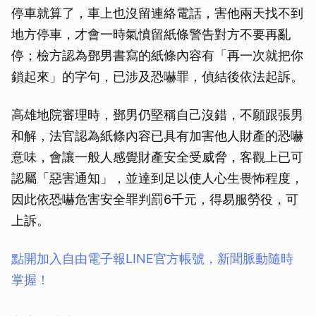
停車就算了，車上也沒留連絡電話，害他兩天找不到
地方停車，才會一時氣憤留紙條警告對方不要再亂
停；檢方認為鄧男書寫的紙條內容有「再一次就把你
鎖起來」的字句，已涉及恐嚇罪，偵結後依法起訴。
高雄地院審理時，鄧男仍堅稱自己沒錯，不願跟張男
和解，法官認為紙條內容已具有加害他人財產的恐嚇
意味，會讓一般人感覺財產安全受威脅，客觀上已可
認屬「惡害通知」，並達到足以使人心生畏怖程度，
因此依恐嚇危害安全罪判罰6千元，得易服勞役，可
上訴。
點開加入自由電子報LINE官方帳號，新聞脈動隨時
掌握！