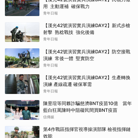
用 主動運補 確保戰力
青年日報
【漢光42號演習實兵演練DAY2】新式步槍
射擊 熟稔戰技 強化後備
青年日報
【漢光42號演習實兵演練DAY2】防空接戰
演練 常後一體 堅實防空
青年日報
【漢光42號演習實兵演練DAY2】生產轉換
演練 產線疏遷 確保軍需
青年日報
陳昱瑄等同夥詐騙慈濟BNT疫苗10億 當年
藍白狂罵陳時中阻礙民間買BNT疫苗
信傳媒
第4作戰區指揮官視導操演部隊 檢視指揮鏈
效能