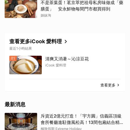
不是茶葉蛋！茗京萃把祖母私房味做成「藥
膳蛋」 安永鮮物每間門市都買得到
姊妹淘
查看更多iCook 愛料理
最近1小時結果
01
清爽又消暑～沁涼豆花
iCook 愛料理
查看更多
最新消息
斥資近2億元打造！「宇方圓」信義區頂級
會所餐廳進駐微風松高！13間包廂結合精緻
粵菜與社交娛樂
極致假期 Extreme Holiday