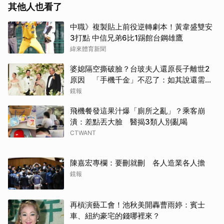
其他人也看了
中職》複製貼上前役逆轉劇本！黃韋盛雙安
3打點 中信兄弟6比1踢館台鋼雄鷹
緯來體育新聞
婆媳隔空撕破臉？台玻夫人還原長子離世2
原因 「手機千金」不忍了：如其說還需要
離開嗎？
鏡報
飛機餐發這果汁爆「廁所之亂」？乘客崩
潰：差點丟大臉 醫揭3類人別亂喝
CTWANT
陳嘉宏專欄：要刪就刪 各人造業各人擔
鏡報
再槓演藝工會！池秋美開轟曹雨婷：賓士
車、紐約豪宅的錢哪裡來？