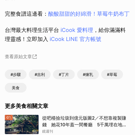
完整食譜這邊看：
酸酸甜甜的好綿滑！草莓牛奶布丁
台灣最大料理生活平台
iCook 愛料理
，給你滿滿料
理靈感！立即加入
iCook LINE 官方帳號
查看原始文章
#步驟
#吉利
#丁片
#煉乳
#草莓
美食
更多美食相關文章
01
從吧檯撿垃圾到億元版圖2／不想靠複製賺
錢 她花10年蓋一間餐廳 5千萬埋在地下
瀕臨破產
鏡週刊