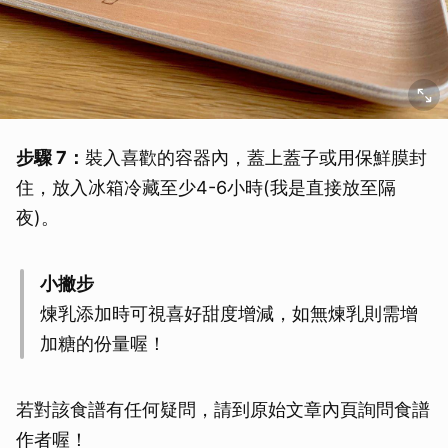
步驟 7：
裝入喜歡的容器內，蓋上蓋子或用保鮮膜封
住，放入冰箱冷藏至少4-6小時(我是直接放至隔
夜)。
小撇步
煉乳添加時可視喜好甜度增減，如無煉乳則需增
加糖的份量喔！
取消
若對該食譜有任何疑問，請到原始文章內頁詢問食譜
作者喔！