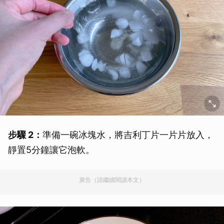
步驟 2：
準備一碗冰塊水，將吉利丁片一片片放入，
靜置5分鐘讓它泡軟。
廣告（請繼續閱讀本文）