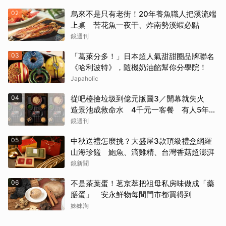
02
烏來不是只有老街！20年養魚職人把溪流端
上桌 苦花魚一夜干、炸南勢溪蝦必點
鏡週刊
03
「葛萊分多！」日本超人氣甜甜圈品牌聯名
《哈利波特》，隨機奶油餡幫你分學院！
Japaholic
04
從吧檯撿垃圾到億元版圖3／開幕就失火
造景池成救命水 4千元一客餐 有人5年吃
了50次
鏡週刊
05
中秋送禮怎麼挑？大盛屋3款頂級禮盒網羅
山海珍饈 鮑魚、滴雞精、台灣香菇超澎湃
鏡新聞
06
不是茶葉蛋！茗京萃把祖母私房味做成「藥
膳蛋」 安永鮮物每間門市都買得到
姊妹淘