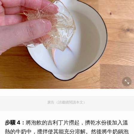
廣告（請繼續閱讀本文）
步驟 4：
將泡軟的吉利丁片撈起，擠乾水份後加入溫
熱的牛奶中，攪拌使其能充分溶解。然後將牛奶鍋泡