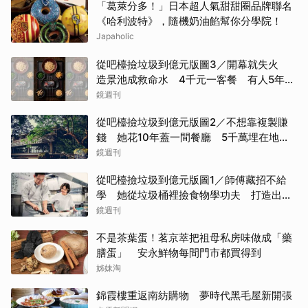
「葛萊分多！」日本超人氣甜甜圈品牌聯名
《哈利波特》，隨機奶油餡幫你分學院！
Japaholic
從吧檯撿垃圾到億元版圖3／開幕就失火
造景池成救命水 4千元一客餐 有人5年吃
了50次
鏡週刊
從吧檯撿垃圾到億元版圖2／不想靠複製賺
錢 她花10年蓋一間餐廳 5千萬埋在地下
瀕臨破產
鏡週刊
從吧檯撿垃圾到億元版圖1／師傅藏招不給
學 她從垃圾桶裡撿食物學功夫 打造出最
難訂的餐廳
鏡週刊
不是茶葉蛋！茗京萃把祖母私房味做成「藥
膳蛋」 安永鮮物每間門市都買得到
姊妹淘
錦霞樓重返南紡購物 夢時代黑毛屋新開張