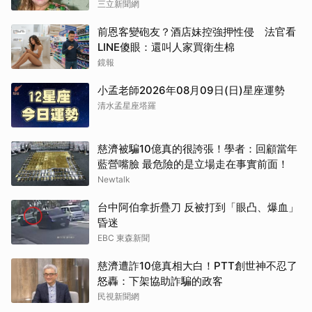
三立新聞網
前恩客變砲友？酒店妹控強押性侵 法官看
LINE傻眼：還叫人家買衛生棉
鏡報
小孟老師2026年08月09日(日)星座運勢
清水孟星座塔羅
慈濟被騙10億真的很誇張！學者：回顧當年
藍營嘴臉 最危險的是立場走在事實前面！
Newtalk
台中阿伯拿折疊刀 反被打到「眼凸、爆血」
昏迷
EBC 東森新聞
慈濟遭詐10億真相大白！PTT創世神不忍了
怒轟：下架協助詐騙的政客
民視新聞網