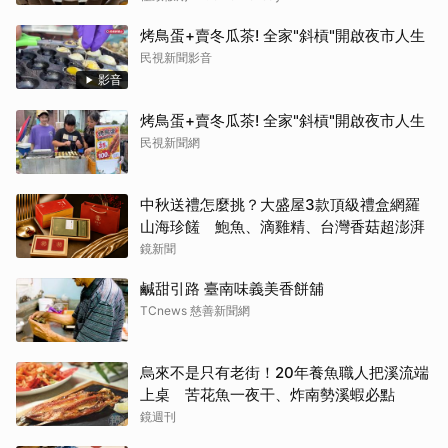
烤鳥蛋+賣冬瓜茶! 全家"斜槓"開啟夜市人生
民視新聞影音
影音
烤鳥蛋+賣冬瓜茶! 全家"斜槓"開啟夜市人生
民視新聞網
中秋送禮怎麼挑？大盛屋3款頂級禮盒網羅
山海珍饈 鮑魚、滴雞精、台灣香菇超澎湃
鏡新聞
鹹甜引路 臺南味義美香餅舖
TCnews 慈善新聞網
烏來不是只有老街！20年養魚職人把溪流端
上桌 苦花魚一夜干、炸南勢溪蝦必點
鏡週刊