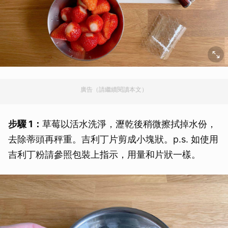
廣告（請繼續閱讀本文）
步驟 1：
草莓以活水洗淨，瀝乾後稍微擦拭掉水份，
去除蒂頭再秤重。吉利丁片剪成小塊狀。p.s. 如使用
吉利丁粉請參照包裝上指示，用量和片狀一樣。