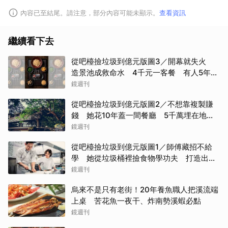
內容已至結尾。請注意，部分內容可能未顯示。
查看資訊
繼續看下去
從吧檯撿垃圾到億元版圖3／開幕就失火
造景池成救命水 4千元一客餐 有人5年吃
了50次
鏡週刊
從吧檯撿垃圾到億元版圖2／不想靠複製賺
錢 她花10年蓋一間餐廳 5千萬埋在地下
瀕臨破產
鏡週刊
從吧檯撿垃圾到億元版圖1／師傅藏招不給
學 她從垃圾桶裡撿食物學功夫 打造出最
難訂的餐廳
鏡週刊
烏來不是只有老街！20年養魚職人把溪流端
上桌 苦花魚一夜干、炸南勢溪蝦必點
鏡週刊