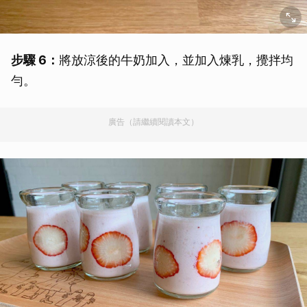
步驟 6：
將放涼後的牛奶加入，並加入煉乳，攪拌均
勻。
廣告（請繼續閱讀本文）