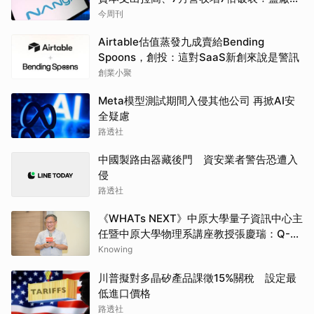
設備最新營運目標曝光
今周刊
Airtable估值蒸發九成賣給Bending
Spoons，創投：這對SaaS新創來說是警訊
創業小聚
Meta模型測試期間入侵其他公司 再掀AI安
全疑慮
路透社
中國製路由器藏後門 資安業者警告恐遭入
侵
路透社
《WHATs NEXT》中原大學量子資訊中心主
任暨中原大學物理系講座教授張慶瑞：Q-
day的countdown現在已經開始了
Knowing
川普擬對多晶矽產品課徵15%關稅 設定最
低進口價格
路透社