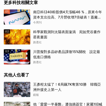
更多科技相關文章
01
南亞科(2408)股價4天漲幅46 %，原來今年
資本支出拉高、7月營收增7倍破表！蓋廠買
設備最新營運目標曝光
今周刊
02
科學家觀測到太陽表面漩渦 宛如梵谷畫作
星夜畫面
路透社
03
川普擬對多晶矽產品課徵15%關稅 設定最
低進口價格
路透社
其他人也看了
王彥程太猛了！6局飆7K奪第10勝 韓職亞
洲外援史上第一人
鏡報
他「愛愛一半暴斃」遭強摘器官！家屬1招喊