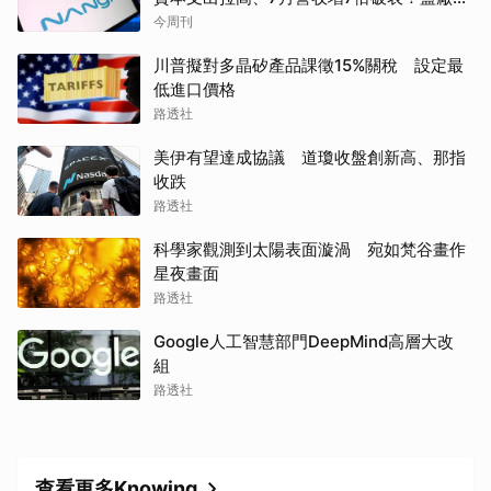
設備最新營運目標曝光
今周刊
川普擬對多晶矽產品課徵15%關稅 設定最
低進口價格
路透社
美伊有望達成協議 道瓊收盤創新高、那指
收跌
路透社
科學家觀測到太陽表面漩渦 宛如梵谷畫作
星夜畫面
路透社
Google人工智慧部門DeepMind高層大改
組
路透社
查看更多Knowing