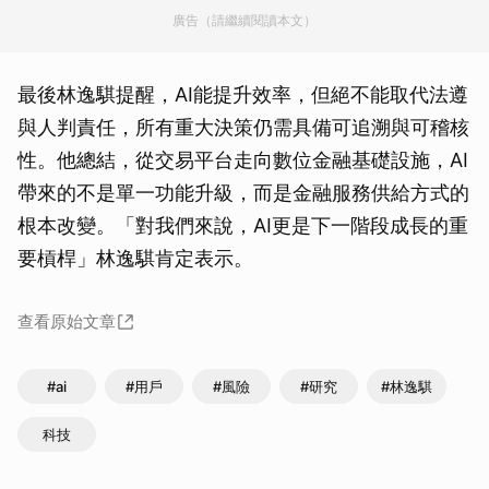
廣告（請繼續閱讀本文）
最後林逸騏提醒，AI能提升效率，但絕不能取代法遵
與人判責任，所有重大決策仍需具備可追溯與可稽核
性。他總結，從交易平台走向數位金融基礎設施，AI
帶來的不是單一功能升級，而是金融服務供給方式的
取消
根本改變。「對我們來說，AI更是下一階段成長的重
要槓桿」林逸騏肯定表示。
查看原始文章
#ai
#用戶
#風險
#研究
#林逸騏
科技