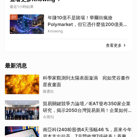
最近1小時結果
01
年賺10億不是賭場！華爾街瘋搶
Polymarket，但它憑什麼值200億美
元？
Knowing
查看更多
最新消息
科學家觀測到太陽表面漩渦 宛如梵谷畫作
星夜畫面
路透社
貿易關鍵競爭力論壇／IEAT發布350家企業
研究，揭示2050台灣貿易新局！企業如何
透過養「蝦」養「馬」掌握先機？
今周刊
南亞科(2408)股價4天漲幅46 %，原來今年
資本支出拉高、7月營收增7倍破表！蓋廠買