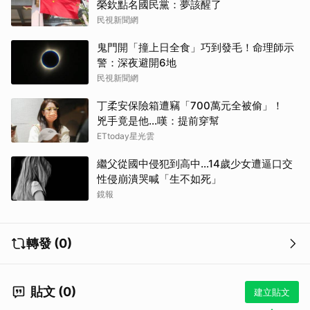
榮欽點名國民黨：夢該醒了
民視新聞網
鬼門開「撞上日全食」巧到發毛！命理師示
警：深夜避開6地
民視新聞網
丁柔安保險箱遭竊「700萬元全被偷」！
兇手竟是他...嘆：提前穿幫
ETtoday星光雲
繼父從國中侵犯到高中…14歲少女遭逼口交
性侵崩潰哭喊「生不如死」
鏡報
轉發 (0)
貼文 (0)
建立貼文