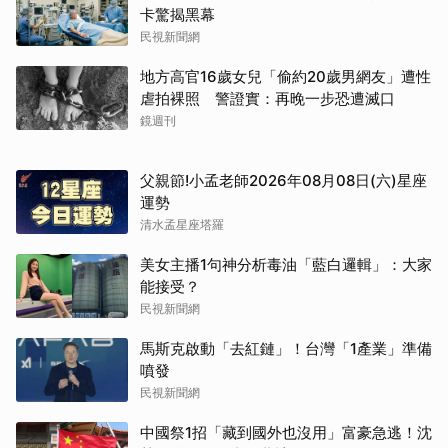
卡驚揭黑幕
民視新聞網
地方高官16歲女兒「偷約20歲男網友」遭性
虐拍裸照 警證實：再晚一步恐遭滅口
鏡週刊
父親節!小孟老師2026年08月08日(六)星座
運勢
清水孟星座塔羅
美女主播1句神分析毒油「藍白邏輯」：大家
能接受？
民視新聞網
馬斯克啟動「去紅鏈」！台灣「1產業」準備
噴發
民視新聞網
中國祭1招「藏到國外也沒用」富豪急逃！沈