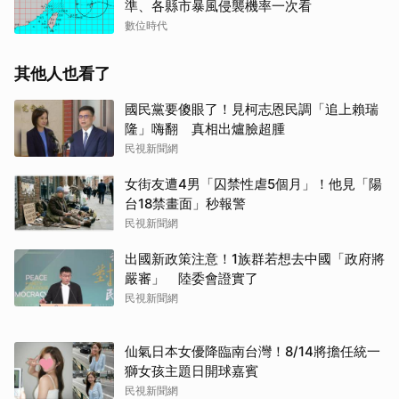
準、各縣市暴風侵襲機率一次看
數位時代
其他人也看了
國民黨要傻眼了！見柯志恩民調「追上賴瑞
隆」嗨翻 真相出爐臉超腫
民視新聞網
女街友遭4男「囚禁性虐5個月」！他見「陽
台18禁畫面」秒報警
民視新聞網
出國新政策注意！1族群若想去中國「政府將
嚴審」 陸委會證實了
取消
民視新聞網
仙氣日本女優降臨南台灣！8/14將擔任統一
獅女孩主題日開球嘉賓
民視新聞網