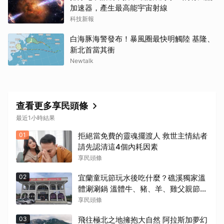
加速器，產生最高能宇宙射線
科技新報
白海豚海警發布！暴風圈最快明觸陸 基隆、
新北首當其衝
Newtalk
查看更多享民頭條
最近1小時結果
01
拒絕當免費的靈魂擺渡人 救世主情結者
請先認清這4個內耗因素
享民頭條
02
宜蘭童玩節玩水後吃什麼？礁溪獨家溫
體涮涮鍋 溫體牛、豬、羊、雞父親節聚
餐新選擇
享民頭條
03
飛往極北之地擁抱大自然 阿拉斯加夢幻