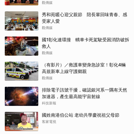
觀傳媒
秀和苑暖心迎父親節 陪長輩回味青春、感
受家人愛
觀傳媒
國1彰化連環撞 轎車卡死駕駛受困消防破拆
救人
觀傳媒
（有影片）／救護車變身急診室！彰化4輛
高規新車上線守護鄉親
觀傳媒
排除電子訊號干擾，確認銀河系一隅有天然
加速器，產生最高能宇宙射線
科技新報
國姓南港伯公站 老幼共學慶祝祖父母節
客家電視