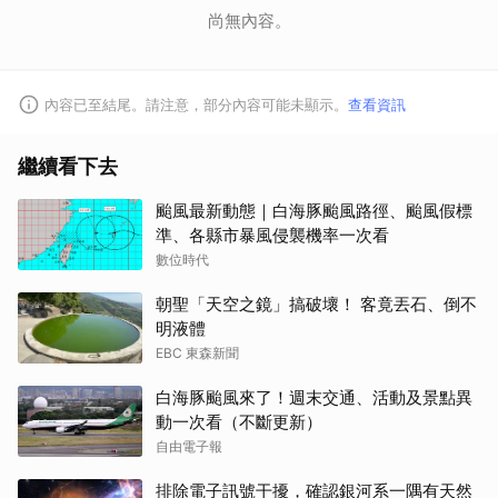
尚無內容。
內容已至結尾。請注意，部分內容可能未顯示。
查看資訊
繼續看下去
颱風最新動態｜白海豚颱風路徑、颱風假標
準、各縣市暴風侵襲機率一次看
數位時代
朝聖「天空之鏡」搞破壞！ 客竟丟石、倒不
明液體
EBC 東森新聞
白海豚颱風來了！週末交通、活動及景點異
動一次看（不斷更新）
自由電子報
排除電子訊號干擾，確認銀河系一隅有天然