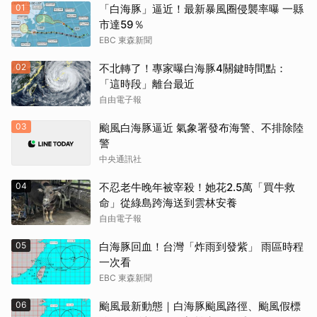
01
「白海豚」逼近！最新暴風圈侵襲率曝 一縣
市達59％
EBC 東森新聞
02
不北轉了！專家曝白海豚4關鍵時間點：
「這時段」離台最近
自由電子報
03
颱風白海豚逼近 氣象署發布海警、不排除陸
警
中央通訊社
04
不忍老牛晚年被宰殺！她花2.5萬「買牛救
命」從綠島跨海送到雲林安養
自由電子報
05
白海豚回血！台灣「炸雨到發紫」 雨區時程
一次看
EBC 東森新聞
06
颱風最新動態｜白海豚颱風路徑、颱風假標