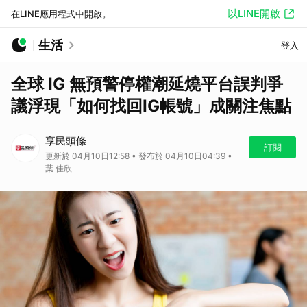
以LINE開啟
在LINE應用程式中開啟。
生活
登入
全球 IG 無預警停權潮延燒平台誤判爭
議浮現「如何找回IG帳號」成關注焦點
享民頭條
訂閱
更新於 04月10日12:58 • 發布於 04月10日04:39 •
葉 佳欣