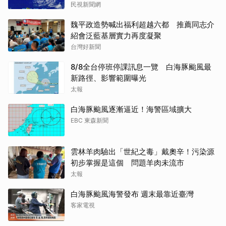
民視新聞網
魏平政造勢喊出福利超越六都 推薦同志介
紹會泛藍基層實力再度凝聚
台灣好新聞
8/8全台停班停課訊息一覽 白海豚颱風最
新路徑、影響範圍曝光
太報
白海豚颱風逐漸逼近！海警區域擴大
EBC 東森新聞
雲林羊肉驗出「世紀之毒」戴奧辛！污染源
初步掌握是這個 問題羊肉未流市
太報
白海豚颱風海警發布 週末最靠近臺灣
客家電視