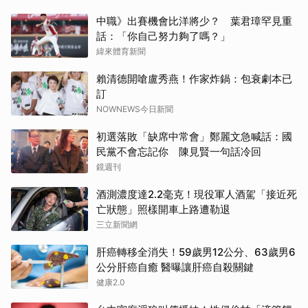
中職》出賽機會比洋將少？ 葉君璋罕見重
話：「你自己努力夠了嗎？」
緯來體育新聞
賴清德開嗆盧秀燕！作家炸鍋：包衰劇本已
訂
NOWNEWS今日新聞
初選落敗「缺席中常會」鄭麗文急喊話：國
民黨不會忘記你 陳見賢一句話冷回
鏡週刊
酒測濃度達2.2毫克！現役軍人酒駕「接近死
亡狀態」照樣開車上路遭勒退
三立新聞網
肝癌轉移全消失！59歲男12公分、63歲男6
公分肝癌自癒 醫曝讓肝癌自殺關鍵
健康2.0