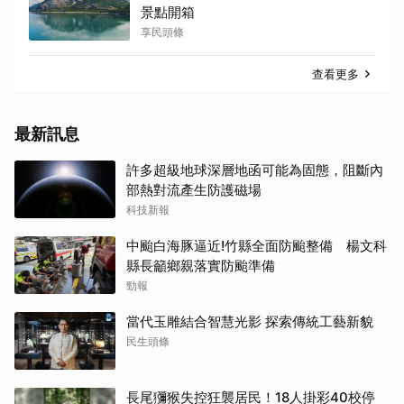
景點開箱
享民頭條
查看更多
最新訊息
許多超級地球深層地函可能為固態，阻斷內
部熱對流產生防護磁場
科技新報
中颱白海豚逼近!竹縣全面防颱整備 楊文科
縣長籲鄉親落實防颱準備
勁報
當代玉雕結合智慧光影 探索傳統工藝新貌
民生頭條
長尾獼猴失控狂襲居民！18人掛彩40校停