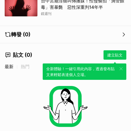
台中宮廟淫狼叫傳播妹！性侵偷拍「滴管餵
毒」害暴斃 惡性深重判14年半
鏡週刊
轉發 (0)
貼文 (0)
建立貼文
最新
熱門
全新體驗！一鍵引用此內容，透過發布貼
文來輕鬆表達個人立場。