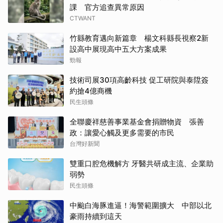
課 官方追查異常原因
CTWANT
竹縣教育邁向新篇章 楊文科縣長視察2新
設高中展現高中五大方案成果
勁報
技術司展30項高齡科技 促工研院與泰陞簽
約搶4億商機
民生頭條
全聯慶祥慈善事業基金會捐贈物資 張善
政：讓愛心觸及更多需要的市民
台灣好新聞
雙重口腔危機解方 牙醫共研成主流、企業助
弱勢
民生頭條
中颱白海豚進逼！海警範圍擴大 中部以北
豪雨持續到這天