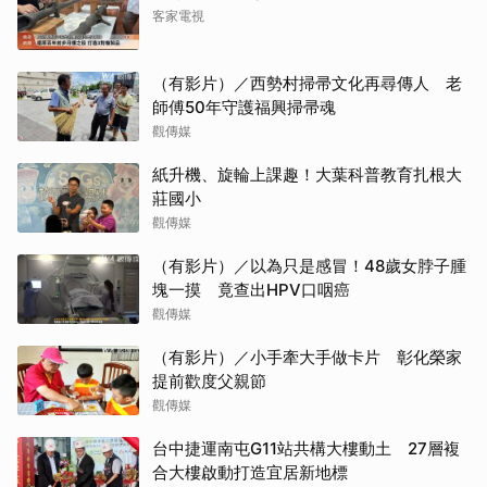
客家電視
（有影片）／西勢村掃帚文化再尋傳人 老
師傅50年守護福興掃帚魂
觀傳媒
紙升機、旋輪上課趣！大葉科普教育扎根大
莊國小
觀傳媒
（有影片）／以為只是感冒！48歲女脖子腫
塊一摸 竟查出HPV口咽癌
觀傳媒
（有影片）／小手牽大手做卡片 彰化榮家
提前歡度父親節
觀傳媒
台中捷運南屯G11站共構大樓動土 27層複
合大樓啟動打造宜居新地標