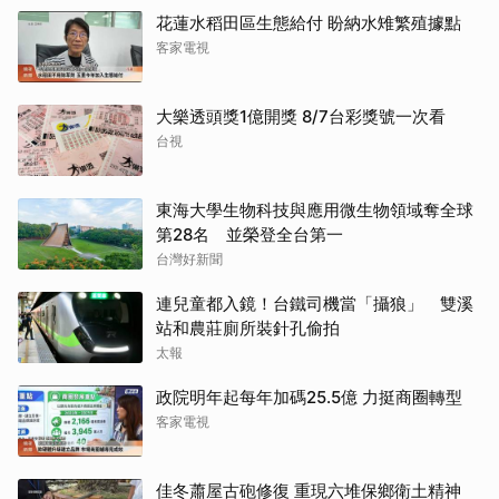
花蓮水稻田區生態給付 盼納水雉繁殖據點
客家電視
大樂透頭獎1億開獎 8/7台彩獎號一次看
台視
東海大學生物科技與應用微生物領域奪全球
第28名 並榮登全台第一
台灣好新聞
連兒童都入鏡！台鐵司機當「攝狼」 雙溪
站和農莊廁所裝針孔偷拍
太報
政院明年起每年加碼25.5億 力挺商圈轉型
客家電視
佳冬蕭屋古砲修復 重現六堆保鄉衛土精神