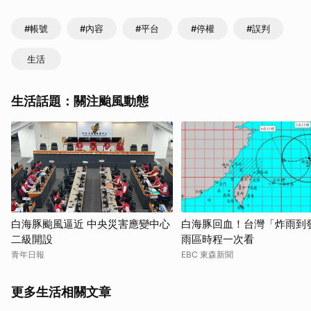
#帳號
#內容
#平台
#停權
#誤判
生活
生活話題：關注颱風動態
白海豚颱風逼近 中央災害應變中心
白海豚回血！台灣「炸雨到
二級開設
雨區時程一次看
青年日報
EBC 東森新聞
更多生活相關文章