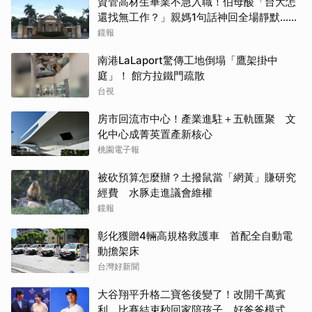
資管高材生畢業不急入職！伯母酸「台大怎
還找無工作？」親媽1句話神回全場靜默...網
狂讚療癒
鏡報
南港LaLaport驚傳工地倒塌「鷹架掛中
庭」！ 館方拉鐵門疏散
台視
房市回流市中心！產業進駐＋五軌匯聚 文
化中心成菁英置產新核心
桃園電子報
被砍預算怎麼辦？土撥鼠當「網黃」賺研究
經費 水豚走進議會維權
鏡報
彰化獲贈4輛高規格救護車 首配全自動電
動擔架床
台灣好新聞
大谷翔平升格二寶爸後變了！改開千萬賓
利、比賽結束秒回家陪孩子，好爸爸模式全