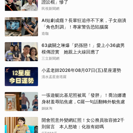
證訟棍」慘了
民視新聞網
AI短劇成癮？長輩狂追停不下來，子女崩潰
「角色對調」！專家警告恐陷腦腐
造咖
63歲關之琳爆「奶孫戀！」愛上小36歲男
模傳證實 她親上火線回應了
三立新聞網
小孟老師2026年08月07日(五)星座運勢
清水孟星座塔羅
一張遊艇比基尼照被罵「發胖」！喬治娜遭
身材羞辱陷焦慮，C羅一句話翻轉外貌焦慮
姊妹淘
開會照意外變網紅照！女公務員妝容掀2千
取消
則留言 本人怒嗆：化妝有錯嗎