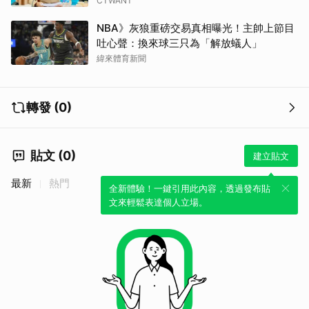
CTWANT
NBA》灰狼重磅交易真相曝光！主帥上節目
吐心聲：換來球三只為「解放蟻人」
緯來體育新聞
轉發 (0)
貼文 (0)
建立貼文
最新
熱門
全新體驗！一鍵引用此內容，透過發布貼
文來輕鬆表達個人立場。