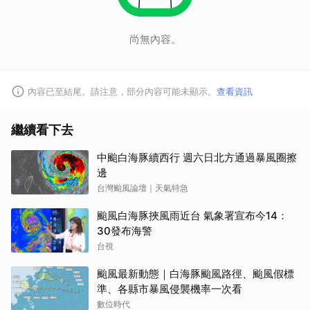
尚無內容。
內容已至結尾。請注意，部分內容可能未顯示。
查看資訊
繼續看下去
中颱白海豚續西行 週六日北方通過暴風圈擦
邊
台灣颱風論壇｜天氣特急
颱風白海豚挾風雨近台 氣象署宣布今14：
30發布海警
台視
颱風最新動態｜白海豚颱風路徑、颱風假標
準、各縣市暴風侵襲機率一次看
數位時代