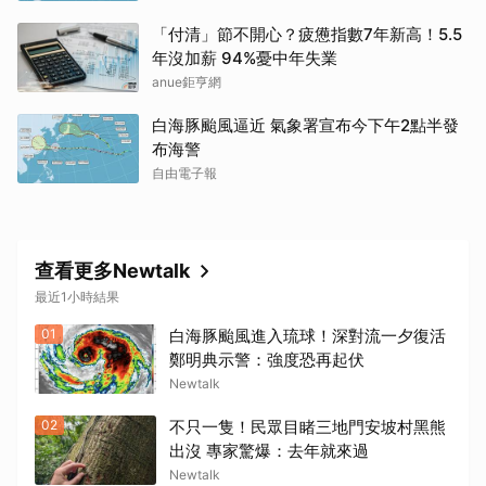
「付清」節不開心？疲憊指數7年新高！5.5
年沒加薪 94%憂中年失業
anue鉅亨網
白海豚颱風逼近 氣象署宣布今下午2點半發
布海警
自由電子報
查看更多Newtalk
最近1小時結果
01
白海豚颱風進入琉球！深對流一夕復活
鄭明典示警：強度恐再起伏
Newtalk
02
不只一隻！民眾目睹三地門安坡村黑熊
出沒 專家驚爆：去年就來過
Newtalk