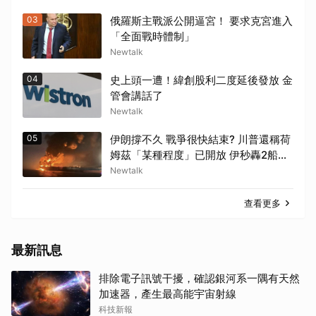
03
俄羅斯主戰派公開逼宮！ 要求克宮進入
「全面戰時體制」
Newtalk
04
史上頭一遭！緯創股利二度延後發放 金
管會講話了
Newtalk
05
伊朗撐不久 戰爭很快結束? 川普還稱荷
姆茲「某種程度」已開放 伊秒轟2船打
臉
Newtalk
查看更多
最新訊息
排除電子訊號干擾，確認銀河系一隅有天然
加速器，產生最高能宇宙射線
科技新報