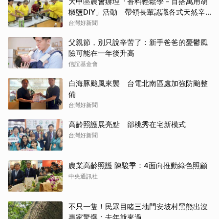
大甲區農會辦理「香料輕鬆學－百搭萬用胡
椒鹽DIY」活動 帶領長輩認識各式天然辛
香料
台灣好新聞
父親節，別只說辛苦了：新手爸爸的憂鬱風
險可能在一年後升高
信誼基金會
白海豚颱風來襲 台電北南區處加強防颱整
備
台灣好新聞
高齡照護展亮點 部桃秀在宅新模式
台灣好新聞
農業高齡照護 陳駿季：4面向推動綠色照顧
中央通訊社
不只一隻！民眾目睹三地門安坡村黑熊出沒
專家驚爆：去年就來過