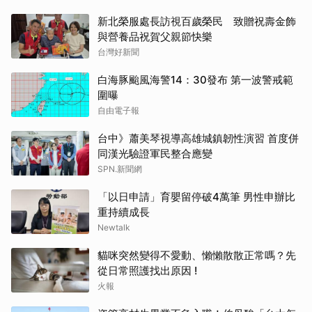
新北榮服處長訪視百歲榮民 致贈祝壽金飾
與營養品祝賀父親節快樂
台灣好新聞
白海豚颱風海警14：30發布 第一波警戒範
圍曝
自由電子報
台中》蕭美琴視導高雄城鎮韌性演習 首度併
同漢光驗證軍民整合應變
SPN.新聞網
「以日申請」育嬰留停破4萬筆 男性申辦比
重持續成長
Newtalk
貓咪突然變得不愛動、懶懶散散正常嗎？先
從日常照護找出原因 !
火報