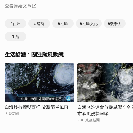
查看原始文章
#住戶
#建商
#社區
#社區文化
#競爭力
生活
生活話題：關注颱風動態
白海豚持續朝西行 父親節伴風雨
白海豚進逼會放颱風假？全
市暴風侵襲率曝
大愛新聞
EBC 東森新聞