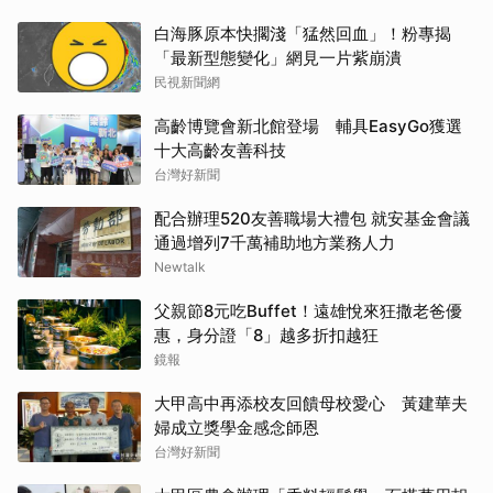
白海豚原本快擱淺「猛然回血」！粉專揭
「最新型態變化」網見一片紫崩潰
民視新聞網
高齡博覽會新北館登場 輔具EasyGo獲選
十大高齡友善科技
台灣好新聞
配合辦理520友善職場大禮包 就安基金會議
通過增列7千萬補助地方業務人力
Newtalk
父親節8元吃Buffet！遠雄悅來狂撒老爸優
惠，身分證「8」越多折扣越狂
鏡報
大甲高中再添校友回饋母校愛心 黃建華夫
婦成立獎學金感念師恩
台灣好新聞