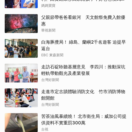
開
媽媽寶寶
父親節帶爸爸看銀河 天文館祭免費入館優
惠
華視新聞
白海豚攪局！ 綠島、蘭嶼2千名遊客 迫提早
返台
EBC 東森新聞
走訪石碇聆聽基層意見 李四川：推動深坑
輕軌帶動觀光及產業發展
台灣好新聞
走進市定古蹟體驗消防文化 竹市消防博物
館開館
台灣好新聞
苦茶油風暴續燒！ 北市衛生局：威加公司提
供資料不實重罰300萬
台視