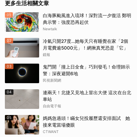
更多生活相關文章
01
白海豚颱風進入琉球！深對流一夕復活 鄭明
典示警：強度恐再起伏
Newtalk
02
冷氣只開27度…她每天只有睡覺在家「2個
月電費逾5000元」！網揪真兇恐是「它」
鏡報
03
鬼門開「撞上日全食」巧到發毛！命理師示
警：深夜避開6地
民視新聞網
04
連兩天！北捷又見地上冒出大便 這次在台北
車站
自由電子報
05
媽媽急過頭！瞞女兒投履歷還安排面試 她
接來電當場傻眼
CTWANT