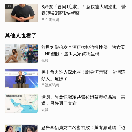
06
3好友「冒同1症狀」！竟接連大腸癌逝 營
養師曝3警訊快就醫
三立新聞網
其他人也看了
前恩客變砲友？酒店妹控強押性侵 法官看
LINE傻眼：還叫人家買衛生棉
鏡報
美中角力進入深水區！謝金河示警「台灣這
類人」危險了
民視新聞網
伊朗、阿曼快敲定共管荷姆茲海峽協議 美
媒：最快週三宣布
太報
怒告李怡貞妨害名譽吞敗！黃宥嘉遭嗆「認