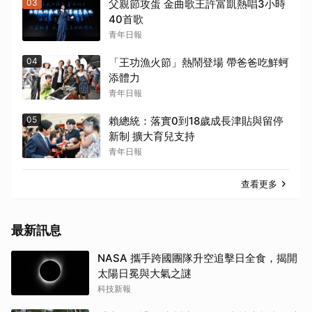
03
父親節攻蛋 金曲歌王許富凱熱唱3小時
40首歌
青年日報
04
「王功漁火節」熱鬧登場 帶爸爸吃鮮蚵
添體力
青年日報
05
賴總統：落實0到18歲成長津貼與留停
新制 擴大育兒支持
青年日報
查看更多
最新訊息
NASA 攜手跨國團隊升空追擊日全食，揭開
太陽日冕與大氣之謎
科技新報