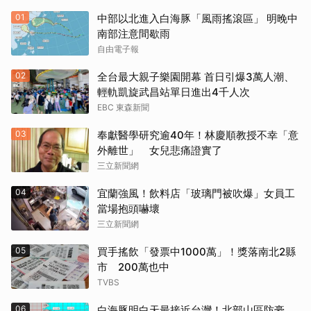
01
中部以北進入白海豚「風雨搖滾區」 明晚中
南部注意間歇雨
自由電子報
02
全台最大親子樂園開幕 首日引爆3萬人潮、
輕軌凱旋武昌站單日進出4千人次
EBC 東森新聞
03
奉獻醫學研究逾40年！林慶順教授不幸「意
外離世」 女兒悲痛證實了
三立新聞網
04
宜蘭強風！飲料店「玻璃門被吹爆」女員工
當場抱頭嚇壞
三立新聞網
05
買手搖飲「發票中1000萬」！獎落南北2縣
市 200萬也中
TVBS
06
白海豚明白天最接近台灣！北部山區防豪