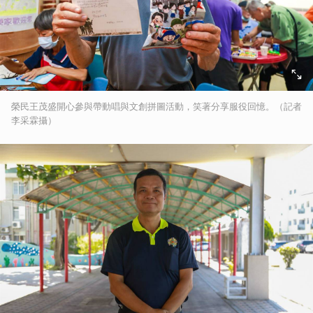
榮民王茂盛開心參與帶動唱與文創拼圖活動，笑著分享服役回憶。（記者
李采霖攝）