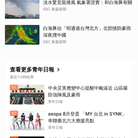
淡水驚見龍捲風 氣象署證實：和白海豚有關
EBC 東森新聞
白海豚估「明通過台灣北方」北部慎防豪雨
深夜撲中國
EBC 東森新聞
查看更多青年日報
最近1小時結果
01
中央災害應變中心提醒中颱逼近 山區嚴
防強陣風及豪雨
青年日報
02
aespa 8月登蛋 「MY 台北 in SYNK」
串聯臺北六大應援亮點
青年日報