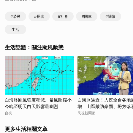
#榮民
#長者
#社會
#國軍
#關懷
生活
生活話題：關注颱風動態
白海豚颱風強度稍減、暴風圈縮小
白海豚逼近！入夜全台各地
今晚至明天白天影響最劇烈
增 山區嚴防豪雨、坍方落
台視
民視新聞網
更多生活相關文章