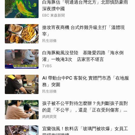
白海豚估「明通過台灣北方」北部慎防豪雨
深夜撲中國
EBC 東森新聞
搶攻宵夜商機 台式炸雞升級主打「溫體現
宰」
民生頭條
白海豚颱風沒登陸 基隆愛四路「海水倒
灌」一晚淹3次 店家苦不堪言
TVBS
AI 帶動台中PC 客製化 實體門市憑「在地服
務」突圍
民生頭條
孩子被不公平對待怎麼辦？先判斷孩子面對
的是「不公平」，還是「正在受到傷害」？
處理方式完全不同
媽媽寶寶
宜蘭強風！飲料店「玻璃門被吹爆」女員工