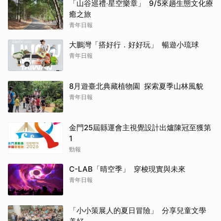
「山谷巡禮‧星空樂章」 9/5來趟生態文化療
癒之旅
青年日報
大鵬灣「搭好行．好好玩」 暢遊小琉球
青年日報
8月遊臺北典藏植物園 探索夏季山林風貌
青年日報
金門25屆縣運會主視覺設計出爐陳冠至獲第
1
勁報
C-LAB「晴空季」 穿梭現實與未來
青年日報
「小小策展人的夏日冒險」 分享兒童文學