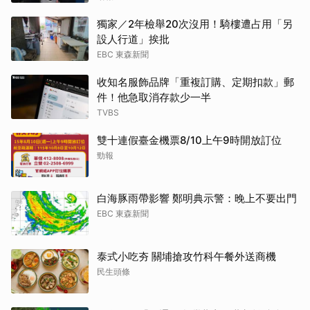
獨家／2年檢舉20次沒用！騎樓遭占用「另
設人行道」挨批
EBC 東森新聞
收知名服飾品牌「重複訂購、定期扣款」郵
件！他急取消存款少一半
TVBS
雙十連假臺金機票8/10上午9時開放訂位
勁報
白海豚雨帶影響 鄭明典示警：晚上不要出門
EBC 東森新聞
泰式小吃夯 關埔搶攻竹科午餐外送商機
民生頭條