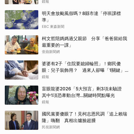
傻眼了
鏡報
明天會放颱風假嗎？8縣市達「停班課標
準」
EBC 東森新聞
柯文哲陪媽媽過父親節 分享「爸爸留給我
最重要的一課」
壹蘋新聞網
婆婆有2子「住院要媳婦輪照」！鄉民傻
眼：兒子裝飾用？ 過來人卻曝「1關鍵」才
做決定
鏡報
盲眼龍婆2026「5大預言」剩3項未驗證
其中1項恐牽動台灣...關鍵時間點曝光
鏡報
國民黨要傻眼了！見柯志恩民調「追上賴瑞
隆」嗨翻 真相出爐臉超腫
民視新聞網