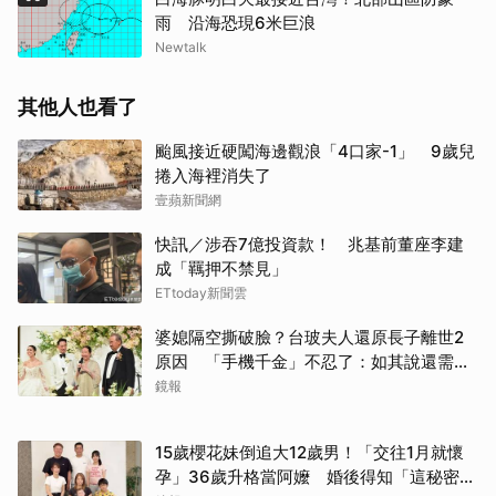
雨 沿海恐現6米巨浪
Newtalk
其他人也看了
颱風接近硬闖海邊觀浪「4口家-1」 9歲兒
捲入海裡消失了
壹蘋新聞網
快訊／涉吞7億投資款！ 兆基前董座李建
成「羈押不禁見」
ETtoday新聞雲
婆媳隔空撕破臉？台玻夫人還原長子離世2
原因 「手機千金」不忍了：如其說還需要
離開嗎？
鏡報
15歲櫻花妹倒追大12歲男！「交往1月就懷
孕」36歲升格當阿嬤 婚後得知「這秘密」