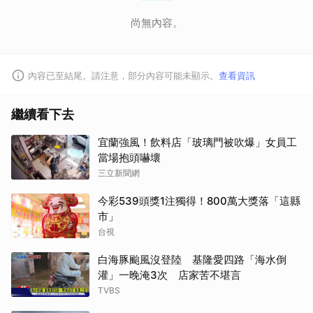
尚無內容。
內容已至結尾。請注意，部分內容可能未顯示。
查看資訊
繼續看下去
宜蘭強風！飲料店「玻璃門被吹爆」女員工
當場抱頭嚇壞
三立新聞網
今彩539頭獎1注獨得！800萬大獎落「這縣
市」
台視
白海豚颱風沒登陸 基隆愛四路「海水倒
灌」一晚淹3次 店家苦不堪言
TVBS