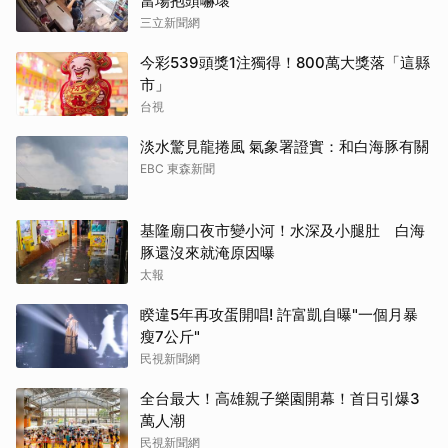
當場抱頭嚇壞
三立新聞網
今彩539頭獎1注獨得！800萬大獎落「這縣
市」
台視
淡水驚見龍捲風 氣象署證實：和白海豚有關
EBC 東森新聞
基隆廟口夜市變小河！水深及小腿肚 白海
豚還沒來就淹原因曝
太報
睽違5年再攻蛋開唱! 許富凱自曝"一個月暴
瘦7公斤"
民視新聞網
全台最大！高雄親子樂園開幕！首日引爆3
萬人潮
民視新聞網