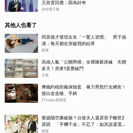
元首度回應：因為好奇
自由電子報
其他人也看了
同居後才發現女友「一驚人習慣」 男子崩
潰：每天都在突破我的結界
鏡報
高雄人氣「公關男模」全裸陳屍床緣 失聯
多天！房東1直覺破門
太報
摩鐵約砲拒戴保險套 暴力男怒打女網友！
搜出改造槍、手銬
ETtoday新聞雲
婆媳隔空撕破臉？台玻夫人還原長子離世2
原因 「手機千金」不忍了：如其說還需要
離開嗎？
鏡報