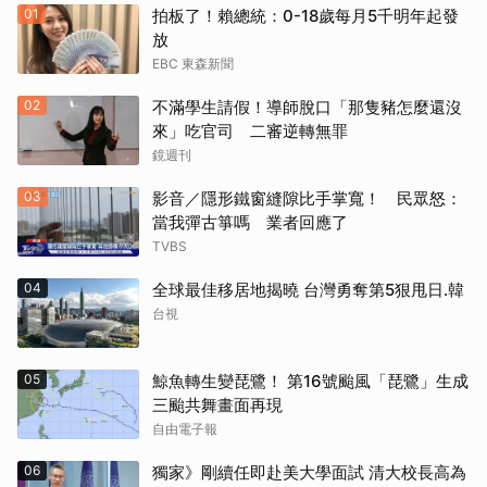
01
拍板了！賴總統：0-18歲每月5千明年起發
放
EBC 東森新聞
02
不滿學生請假！導師脫口「那隻豬怎麼還沒
來」吃官司 二審逆轉無罪
鏡週刊
03
影音／隱形鐵窗縫隙比手掌寬！ 民眾怒：
當我彈古箏嗎 業者回應了
TVBS
04
全球最佳移居地揭曉 台灣勇奪第5狠甩日.韓
台視
05
鯨魚轉生變琵鷺！ 第16號颱風「琵鷺」生成
三颱共舞畫面再現
自由電子報
06
獨家》剛續任即赴美大學面試 清大校長高為