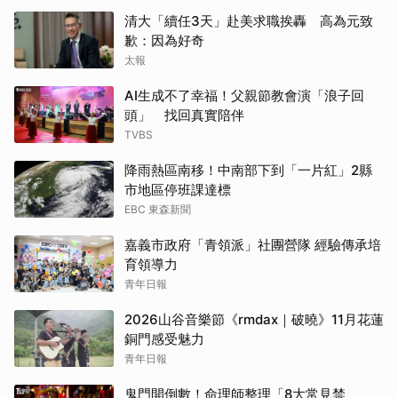
清大「續任3天」赴美求職挨轟 高為元致
歉：因為好奇
太報
AI生成不了幸福！父親節教會演「浪子回
頭」 找回真實陪伴
TVBS
降雨熱區南移！中南部下到「一片紅」2縣
市地區停班課達標
EBC 東森新聞
嘉義市政府「青領派」社團營隊 經驗傳承培
育領導力
青年日報
2026山谷音樂節《rmdax｜破曉》11月花蓮
銅門感受魅力
青年日報
鬼門開倒數！命理師整理「8大常見禁