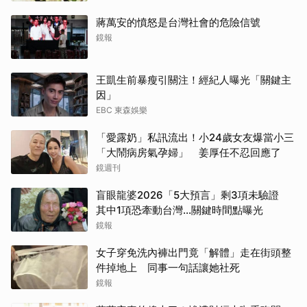
蔣萬安的憤怒是台灣社會的危險信號
鏡報
王凱生前暴瘦引關注！經紀人曝光「關鍵主
因」
EBC 東森娛樂
「愛露奶」私訊流出！小24歲女友爆當小三
「大鬧病房氣孕婦」 姜厚任不忍回應了
鏡週刊
盲眼龍婆2026「5大預言」剩3項未驗證
其中1項恐牽動台灣...關鍵時間點曝光
鏡報
取消
女子穿免洗內褲出門竟「解體」走在街頭整
件掉地上 同事一句話讓她社死
鏡報