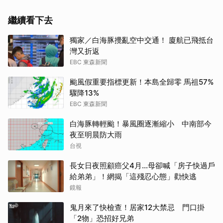
繼續看下去
獨家／白海豚攪亂空中交通！ 廈航已飛抵台
灣又折返
EBC 東森新聞
颱風假重要指標更新！本島全歸零 馬祖57%
驟降13%
EBC 東森新聞
白海豚轉輕颱！暴風圈逐漸縮小 中南部今
夜至明晨防大雨
台視
長女日夜照顧癌父4月…母卻喊「房子快過戶
給弟弟」！網揭「這殘忍心態」勸快逃
鏡報
鬼月來了快檢查！居家12大禁忌 門口掛
「2物」恐招好兄弟