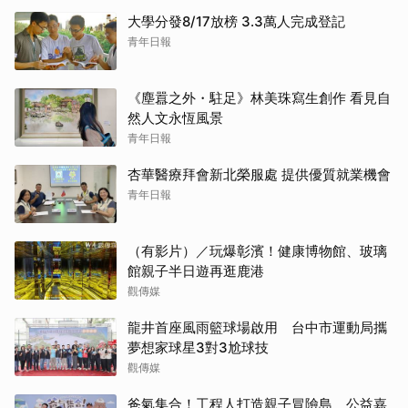
大學分發8/17放榜 3.3萬人完成登記
青年日報
《塵囂之外・駐足》林美珠寫生創作 看見自
然人文永恆風景
青年日報
杏華醫療拜會新北榮服處 提供優質就業機會
青年日報
（有影片）／玩爆彰濱！健康博物館、玻璃
館親子半日遊再逛鹿港
觀傳媒
龍井首座風雨籃球場啟用 台中市運動局攜
夢想家球星3對3尬球技
觀傳媒
爸氣集合！工程人打造親子冒險島 公益嘉