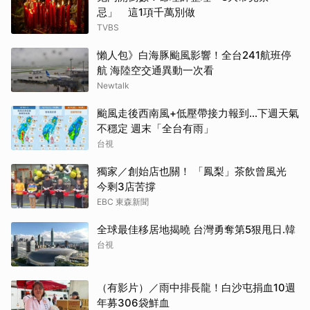
忌」 這1項千萬別做
TVBS
懶人包》白海豚颱風影響！全台241航班停
航 海陸空交通異動一次看
Newtalk
颱風走後西南風+低壓帶接力報到...下週天氣
不穩定 週末「全台有雨」
台視
獨家／創始店也關！ 「鳳梨」茶飲曾風光
今剩3店苦撐
EBC 東森新聞
全球最佳移居地揭曉 台灣勇奪第5狠甩日.韓
台視
（有影片）／雨中排長龍！白沙屯捐血10週
年募306袋鮮血