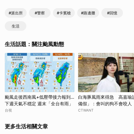
#派出所
#警察
#卡賓槍
#路邊攤
#回憶
生活
生活話題：關注颱風動態
颱風走後西南風+低壓帶接力報到...
白海豚風雨來得急 高嘉瑜
下週天氣不穩定 週末「全台有雨」
備假」：會叫的狗不會咬人
台視
CTWANT
更多生活相關文章