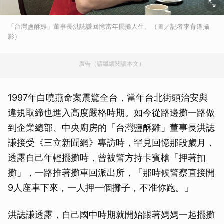
「台灣鹽酥雞」董事長洪誌謙回憶當年擺攤人生。（圖／記者李育道攝
影）
廣告（請繼續閱讀本文）
1997年白曉燕命案震驚全台，當年台北街頭治安與
違規取締也進入高度嚴格時期。如今從路邊攤一路做
到企業總部、中央廚房的「台灣鹽酥雞」董事長洪誌
謙接受《三立新聞網》專訪時，罕見回憶那段歲月，
透露自己年輕擺攤時，曾被警方持卡賓槍「押著扣
攤」，一路推著攤車回派出所，「那時候警察直接開
9人座車下來，一人押一個攤子，不准你跑。」
洪誌謙透露，自己國中時期就開始跟著媽媽一起擺攤