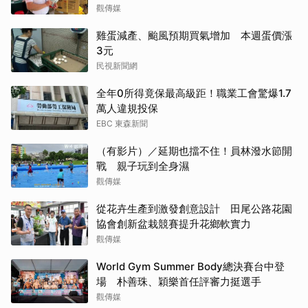
觀傳媒
雞蛋減產、颱風預期買氣增加 本週蛋價漲
3元
民視新聞網
全年0所得竟保最高級距！職業工會驚爆1.7
萬人違規投保
EBC 東森新聞
（有影片）／延期也擋不住！員林潑水節開
戰 親子玩到全身濕
觀傳媒
從花卉生產到激發創意設計 田尾公路花園
協會創新盆栽競賽提升花鄉軟實力
觀傳媒
World Gym Summer Body總決賽台中登
場 朴善珠、穎樂首任評審力挺選手
觀傳媒