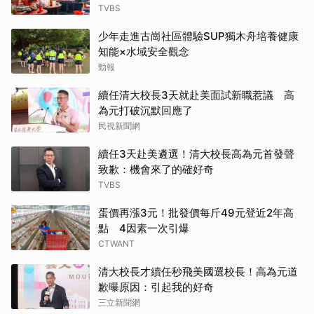
TVBS
少年走進古崗社區體驗SUP獨木舟培養健康
知能×水域安全觀念
勁報
續任清大校長3天就赴美面試新職惹議 高
為元打破沉默回應了
民視新聞網
續任3天赴美遴選！清大校長高為元首發聲
致歉：機會來了的確好奇
TVBS
蛋價再漲3元！批發價每斤49元登近2年高
點 4因素一次引爆
CTWANT
清大校長才續任秒飛美國選校長！高為元道
歉曝原因：引起我的好奇
三立新聞網