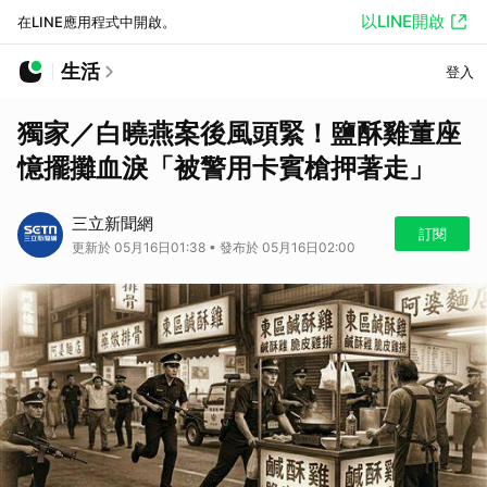
以LINE開啟
在LINE應用程式中開啟。
生活
登入
獨家／白曉燕案後風頭緊！鹽酥雞董座
憶擺攤血淚「被警用卡賓槍押著走」
三立新聞網
訂閱
更新於 05月16日01:38 • 發布於 05月16日02:00