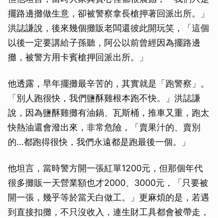
擺路邊攤做生意，卻被警察拿長槍押著回派出所。」
洪誌謙說，後來幾個攤販老闆還彼此開玩笑，「這個
以後一定要講給子孫聽，阿公以前曾經因為擺路邊
攤，被警方用卡賓槍押回派出所。」
他透露，早年擺攤最辛苦的，其實就是「跑警察」。
「別人跑很快，我們鹽酥雞根本跑不快。」洪誌謙
說，因為鹽酥雞攤有油鍋、瓦斯桶，推車又重，跑太
快熱油還會潑出來，非常危險，「賣果汁的、賣別
的…都跑得很快，我們永遠都是跑最後一個。」
他坦言，當時警方開一張紅單1200元，但那個年代
很多攤販一天營業額也才2000、3000元，「只要被
開一張，幾乎等於當天白做工。」更麻煩的是，若遇
到直接扣攤，不只沒收入，連生財工具都會被帶走，