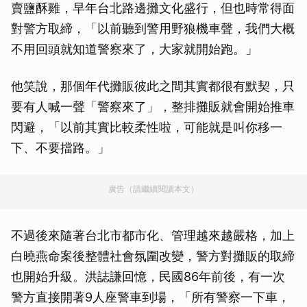
賣鹽酥雞，早年台北路邊攤文化盛行，但也時常得面
對警方取締，「以前聽到警用野狼機車聲，我們大概
不用回頭就知道警察來了，大家就開始跑。」
他笑說，那個年代攤販彼此之間其實都很有默契，只
要有人喊一聲「警察來了」，整排攤販就會開始推車
閃避，「以前其實比較柔性啦，可能就是叫你移一
下、不要擋路。」
廣告（請繼續閱讀本文）
不過後來隨著台北市都市化、管理越來越嚴格，加上
白曉燕命案後整體社會氛圍改變，警方對攤販的取締
也開始升級。洪誌謙回憶，民國86年前後，有一次
警方直接開著9人座警車到場，「所有警察一下車，