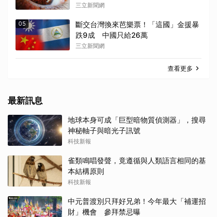
三立新聞網
05
斷交台灣換來芭樂票！「這國」金援暴
跌9成 中國只給26萬
三立新聞網
查看更多
最新訊息
地球本身可成「巨型暗物質偵測器」，搜尋
神秘軸子與暗光子訊號
科技新報
雀類鳴唱發聲，竟遵循與人類語言相同的基
本結構原則
科技新報
中元普渡別只拜好兄弟！今年最大「補運招
財」機會 參拜禁忌曝