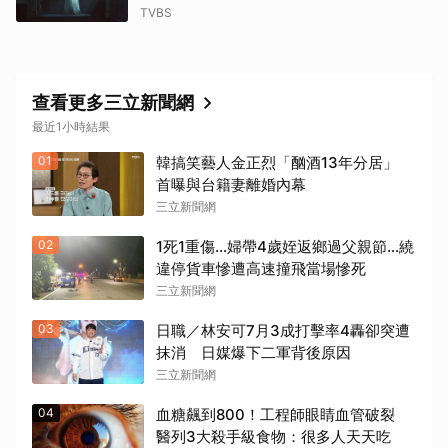
TVBS
查看更多三立新聞網
最近1小時結果
01
韓搞笑藝人金正烈「酗酒13年分居」
首曝與台籍妻離婚內幕
三立新聞網
02
1死1重傷…婦帶4歲姪返鄉過父親節…繞
違停貨車慘遭高速撞飛當場慘死
三立新聞網
03
日職／林安可7月3成打擊率4轟卻突遭
抹消 日媒爆下二軍背後原因
三立新聞網
04
血糖飆到800！工程師眼睛血管破裂
醫列3大殺手級食物：很多人天天吃