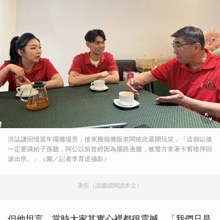
洪誌謙回憶當年擺攤場景，後來幾個攤販老闆彼此還開玩笑，「這個以後
一定要講給子孫聽，阿公以前曾經因為擺路邊攤，被警方拿著卡賓槍押回
派出所。」（圖／記者李育道攝影）
廣告（請繼續閱讀本文）
但他坦言，當時大家其實心裡都很震撼，「我們只是