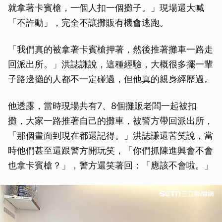
就拿著卡賓槍，一個人扣一個攤子。」現場還大喊
「不許動」，完全不讓攤販有機會逃跑。
「我們真的被拿著卡賓槍押著，然後推著攤車一路走
回派出所。」洪誌謙說，這種經驗，大概很多擺一輩
子路邊攤的人都不一定碰過，但他真的親身經歷過。
他透露，當時現場共有7、8個攤販老闆一起被扣
攤，大家一路推著自己的攤車，被警方帶回派出所，
「那個畫面到現在都還記得。」洪誌謙還苦笑說，當
時他們甚至還跟警方開玩笑，「你們抓陳進興會不會
也拿卡賓槍？」，警方還笑著回：「應該不會啦。」