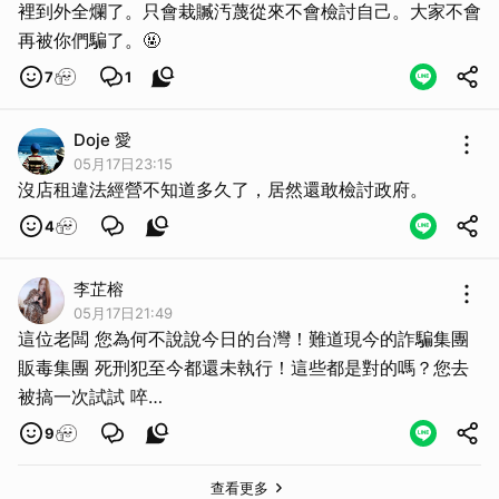
裡到外全爛了。只會栽贓汚蔑從來不會檢討自己。大家不會
再被你們騙了。🤬
7
1
Doje 愛
05月17日23:15
沒店租違法經營不知道多久了，居然還敢檢討政府。
4
李芷榕
05月17日21:49
這位老闆 您為何不說說今日的台灣！難道現今的詐騙集團
販毒集團 死刑犯至今都還未執行！這些都是對的嗎？您去
被搞一次試試 啐…
9
查看更多