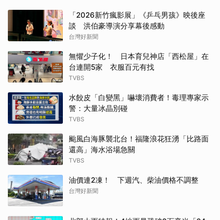
「2026新竹瘋影展」《乒乓男孩》映後座
談 洪伯豪導演分享幕後感動
台灣好新聞
無懼少子化！ 日本育兒神店「西松屋」在
台連開5家 衣服百元有找
TVBS
水餃皮「白變黑」嚇壞消費者！毒理專家示
警：大量冰晶別碰
TVBS
颱風白海豚襲北台！福隆浪花狂湧「比路面
還高」海水浴場急關
TVBS
油價連2凍！ 下週汽、柴油價格不調整
台灣好新聞