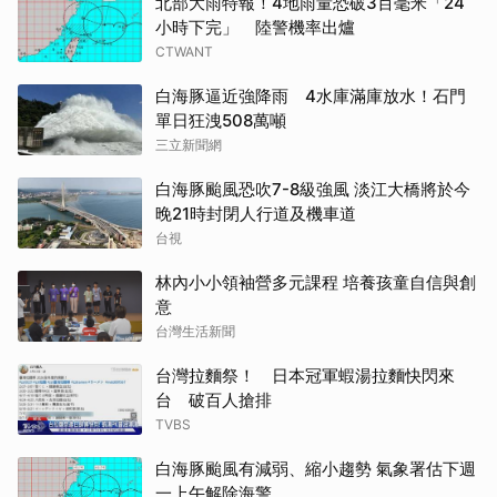
北部大雨特報！4地雨量恐破3百毫米「24
小時下完」 陸警機率出爐
CTWANT
白海豚逼近強降雨 4水庫滿庫放水！石門
單日狂洩508萬噸
三立新聞網
白海豚颱風恐吹7-8級強風 淡江大橋將於今
晚21時封閉人行道及機車道
台視
林內小小領袖營多元課程 培養孩童自信與創
意
台灣生活新聞
台灣拉麵祭！ 日本冠軍蝦湯拉麵快閃來
台 破百人搶排
TVBS
白海豚颱風有減弱、縮小趨勢 氣象署估下週
一上午解除海警