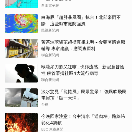
自由電子報
白海豚「超胖暴風圈」掠台！北部豪雨不
斷 這些縣市嚴防強風
民視新聞網
苦茶油苯駢芘超標真相未明⋯食藥署將進廠
輔導 專家建議：應調查原料
聯合新聞網
喉嚨如刀割又狂咳…快篩流感、新冠竟皆陰
性 疾管署揭社區4大流行病毒
聯合新聞網
淡水驚見「龍捲風」民眾驚呆！ 強風吹飛民
宅屋頂「破一大洞」
台視
今晚回家注意！台中清水「送肉粽」路線跨
彰化4鄉鎮
EBC 東森新聞