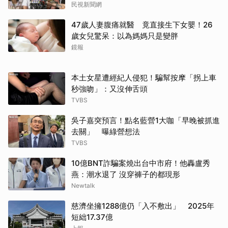
民視新聞網
47歲人妻腹痛就醫 竟直接生下女嬰！26
歲女兒驚呆：以為媽媽只是變胖
鏡報
本土女星遭經紀人侵犯！騙幫按摩「拐上車
秒強吻」：又沒伸舌頭
TVBS
吳子嘉突預言！點名藍營1大咖「早晚被抓進
去關」 曝綠營想法
TVBS
10億BNT詐騙案燒出台中市府！他轟盧秀
燕：潮水退了 沒穿褲子的都現形
Newtalk
慈濟坐擁1288億仍「入不敷出」 2025年
短絀17.37億