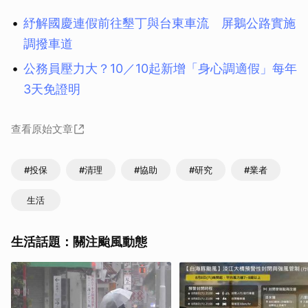
紓解國慶連假前往墾丁與台東車流 屏鵝公路實施
調撥車道
公務員壓力大？10／10起新增「身心調適假」每年
3天免證明
查看原始文章
#投保
#清理
#協助
#研究
#業者
生活
生活話題：關注颱風動態