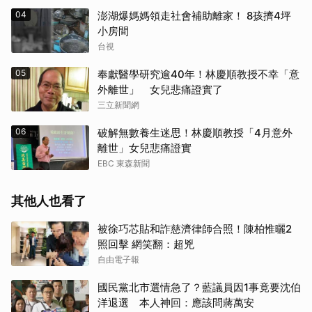
04
澎湖爆媽媽領走社會補助離家！ 8孩擠4坪
小房間
台視
05
奉獻醫學研究逾40年！林慶順教授不幸「意
外離世」 女兒悲痛證實了
三立新聞網
06
破解無數養生迷思！林慶順教授「4月意外
離世」女兒悲痛證實
EBC 東森新聞
其他人也看了
被徐巧芯貼和詐慈濟律師合照！陳柏惟曬2
照回擊 網笑翻：超兇
自由電子報
國民黨北市選情急了？藍議員因1事竟要沈伯
洋退選 本人神回：應該問蔣萬安