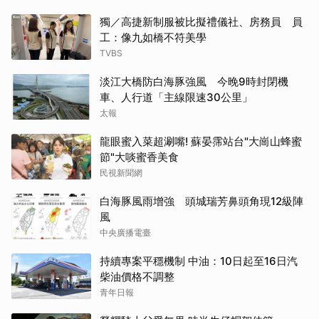
獨／高捷新制服被比擬禮儀社、房務員 員
工：像九如橋不符美學
TVBS
淡江大橋防白海豚強風 今晚9時封閉機
車、人行道「主線限速30公里」
太報
龍眼蜜入菜超涮嘴! 蘇晏霈站台"大崗山蜂蜜
節"大啖蜜香美食
民視新聞網
白海豚風雨增強 頭城瑞芳鼻頭角現12級陣
風
中央廣播電臺
持續專案平穩機制 中油：10日起至16日汽
柴油價格不調整
青年日報