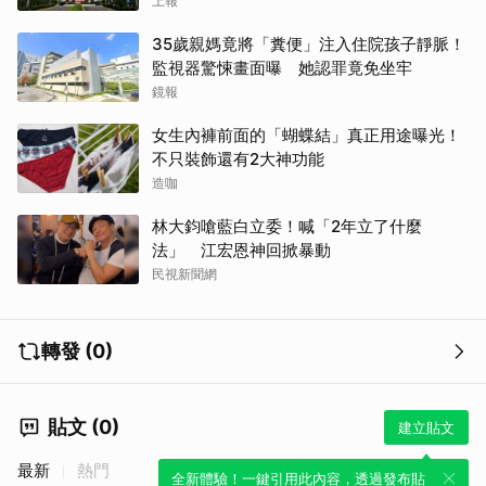
上報
35歲親媽竟將「糞便」注入住院孩子靜脈！
監視器驚悚畫面曝 她認罪竟免坐牢
鏡報
女生內褲前面的「蝴蝶結」真正用途曝光！
不只裝飾還有2大神功能
造咖
林大鈞嗆藍白立委！喊「2年立了什麼
法」 江宏恩神回掀暴動
民視新聞網
轉發 (0)
貼文 (0)
建立貼文
最新
熱門
全新體驗！一鍵引用此內容，透過發布貼