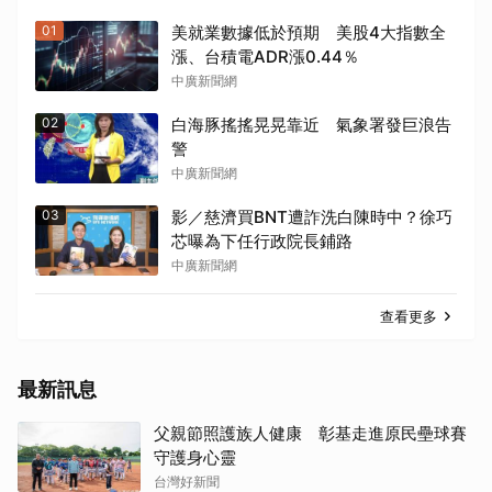
01
美就業數據低於預期 美股4大指數全
漲、台積電ADR漲0.44％
中廣新聞網
02
白海豚搖搖晃晃靠近 氣象署發巨浪告
警
中廣新聞網
03
影／慈濟買BNT遭詐洗白陳時中？徐巧
芯曝為下任行政院長鋪路
中廣新聞網
查看更多
最新訊息
父親節照護族人健康 彰基走進原民壘球賽
守護身心靈
台灣好新聞