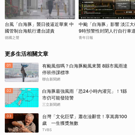
台風「白海豚」襲日後逼近華東 中
中颱「白海豚」影響 淡江大
國管制台海航行遭台譴責
9時預警性封閉人行自行車
車道
德國之聲
青年日報
更多生活相關文章
01
有颱風假嗎？白海豚颱風來襲 8縣市風雨達
停班停課標準
聯合新聞網
02
白海豚最強風雨「恐24小時內灌完」！1縣
市仍可能發陸警
三立新聞網
03
台灣「文化巨擘」蕭在淦辭世！享嵩壽100
歲 一生獲獎無數
TVBS