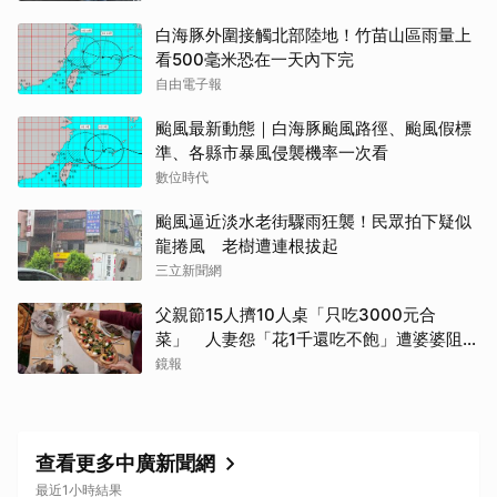
白海豚外圍接觸北部陸地！竹苗山區雨量上
看500毫米恐在一天內下完
自由電子報
颱風最新動態｜白海豚颱風路徑、颱風假標
準、各縣市暴風侵襲機率一次看
數位時代
颱風逼近淡水老街驟雨狂襲！民眾拍下疑似
龍捲風 老樹遭連根拔起
三立新聞網
父親節15人擠10人桌「只吃3000元合
菜」 人妻怨「花1千還吃不飽」遭婆婆阻加
菜
鏡報
查看更多中廣新聞網
最近1小時結果