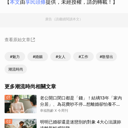
【
本文
由
享民頭條
提供，未經授權，請勿轉載！】
廣告（請繼續閱讀本文）
查看原始文章
#魅力
#婚姻
#女人
#工作
#散發出
潮流時尚
更多潮流時尚相關文章
01
老公開口閉口都是「錢」！結褵13年「家內
分居」、為花費吵不停…想離婚卻怕養不活
自己：還要忍3年？
幸福熟齡 X 今周刊
02
明明已婚卻還是迷戀別的對象 4大心法讓妳