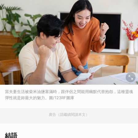
當夫妻生活被柴米油鹽塞滿時，跟伴侶之間能用幽默代替抱怨，這種靈魂
彈性就是妳最大的魅力。圖/123RF圖庫
廣告（請繼續閱讀本文）
結語