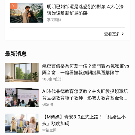
01
明明已婚卻還是迷戀別的對象 4大心法
讓妳遠離新鮮感陷阱
享民頭條
查看更多
最新消息
氣密窗價格為何差一倍？鋁門窗vs氣密窗vs
隔音窗，一篇看懂報價關鍵與選購陷阱
100室內設計
AI時代品德教育怎麼教？林火旺教授領軍培
育品德教育種子教師 影響力教育基金會攜
手新生代基金會
姊妹淘
【M傳媒】青安3.0正式上路！「結婚生小
孩」額度加碼
幸福空間