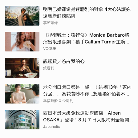
明明已婚卻還是迷戀別的對象 4大心法讓妳
遠離新鮮感陷阱
享民頭條
《捍衛戰士：獨行俠》Monica Barbaro將
演出浪漫喜劇！攜手Callum Turner主演
《一夜限定》
VOGUE
靚鑑賞／爸占我的心
鏡週刊
老公開口閉口都是「錢」！結褵13年「家內
分居」、為花費吵不停…想離婚卻怕養不活
自己：還要忍3年？
幸福熟齡 X 今周刊
西日本最大級免稅運動旗艦店「Alpen
OSAKA」登場！8 月 7 日大阪梅田全新開
幕！
Japaholic