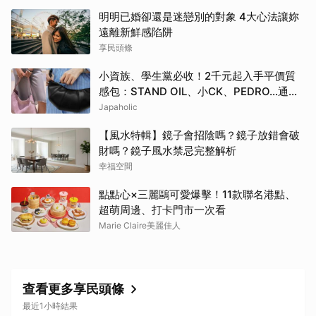
明明已婚卻還是迷戀別的對象 4大心法讓妳
遠離新鮮感陷阱
享民頭條
小資族、學生黨必收！2千元起入手平價質
感包：STAND OIL、小CK、PEDRO…通勤
約會都超加分
Japaholic
【風水特輯】鏡子會招陰嗎？鏡子放錯會破
財嗎？鏡子風水禁忌完整解析
幸福空間
點點心×三麗鷗可愛爆擊！11款聯名港點、
超萌周邊、打卡門市一次看
Marie Claire美麗佳人
查看更多享民頭條
最近1小時結果