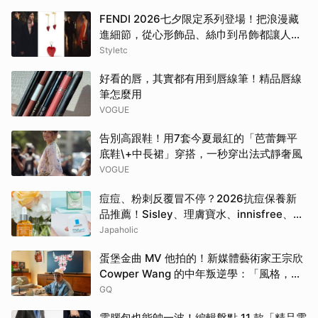
FENDI 2026七夕限定系列登場！把浪漫藏
進細節，從心形飾品、絲巾到吊飾都讓人一
眼心動
Styletc
好看的唇，其實都有用到唇線筆！精品唇線
筆怎麼用
VOGUE
告別高跟鞋！用7套今夏最紅的「芭蕾舞平
底鞋\+中長裙」穿搭，一秒穿出法式靜奢風
VOGUE
痘痘、粉刺反覆冒不停？2026抗痘保養新
品推薦！Sisley、理膚寶水、innisfree、
Bifesta 4大爆款一次看
Japaholic
蛋堡金曲 MV 他拍的！新媒體藝術家王宗欣
Cowper Wang 的中年叛逆學：「風格，是
選擇要留下什麼。」
GQ
電腦包也能帥一波！編輯盤點 11 款「精品電