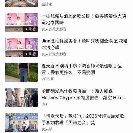
家務路徑
設計家
一樹私藏居酒屋必吃公開！亞美將帶你大啖
道地泰國味
影音
女人我最大影音
Jina激推韓國美食！燒啤秀嗨翻全場 五花豬
吃法必學
影音
女人我最大影音
夏天香水別噴手腕？調香師揭最佳噴香位
置，香氣更持久、不易變調
VOGUE
哈蘭德愛馬仕收藏再加一！魔人腳踩
Hermès Chypre 涼鞋度假去，鏤空 H Logo
大展慵懶高級感！
GQ
「情歌天后」戴桂冠！2026發燒友最愛歌
手李翊君獲「天籟之音」獎
女人幫