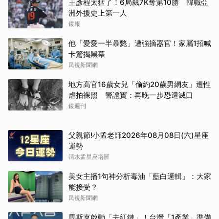
王彥程太猛了！6局飆7K奪第10勝 韓職亞
洲外援史上第一人
鏡報
他「愛愛一半暴斃」遭強摘器官！家屬1招喊
卡驚揭黑幕
民視新聞網
地方高官16歲女兒「偷約20歲男網友」遭性
虐拍裸照 警證實：再晚一步恐遭滅口
鏡週刊
父親節!小孟老師2026年08月08日(六)星座
運勢
清水孟星座塔羅
美女主播1句神分析毒油「藍白邏輯」：大家
能接受？
民視新聞網
馬斯克啟動「去紅鏈」！台灣「1產業」準備