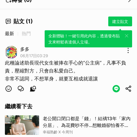
貼文 (1)
建立貼文
最新
熱門
全新體驗！一鍵引用此內容，透過發布貼
文來輕鬆表達個人立場。
多多
06月17日03:29
此種論述助長現代女生被捧在手心的‘’公主病‘’，凡事不負
責，壓縮對方，只會自私愛自己。
非常不認同，不想單身，就要互相成就退讓
繼續看下去
老公開口閉口都是「錢」！結褵13年「家內
分居」、為花費吵不停…想離婚卻怕養不活
自己：還要忍3年？
幸福熟齡 X 今周刊