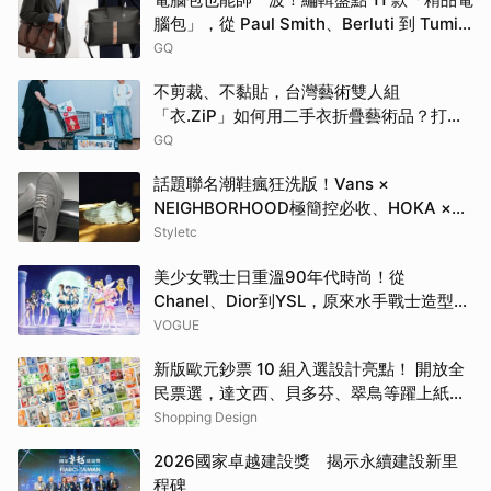
腦包」，從 Paul Smith、Berluti 到 Tumi
包款通通有！
GQ
不剪裁、不黏貼，台灣藝術雙人組
「衣.ZiP」如何用二手衣折疊藝術品？打破
大眾對舊衣回收的想像
GQ
話題聯名潮鞋瘋狂洗版！Vans ×
NEIGHBORHOOD極簡控必收、HOKA ×
BEAMS根本穿上腳的藝術品
Styletc
美少女戰士日重溫90年代時尚！從
Chanel、Dior到YSL，原來水手戰士造型都
來自伸展台
VOGUE
新版歐元鈔票 10 組入選設計亮點！ 開放全
民票選，達文西、貝多芬、翠鳥等躍上紙鈔
一次看
Shopping Design
2026國家卓越建設獎 揭示永續建設新里
程碑