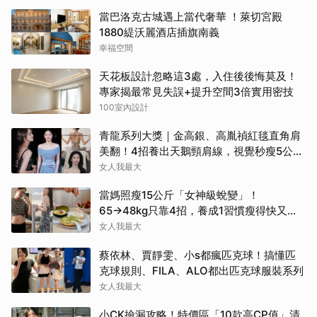
當巴洛克古城遇上當代奢華 ！萊切宮殿
1880緹沃麗酒店插旗南義
幸福空間
天花板設計忽略這3處，入住後後悔莫及！
專家揭最常見失誤+提升空間3倍實用密技
100室內設計
青龍系列大獎｜金高銀、高胤禎紅毯直角肩
美翻！4招養出天鵝頸肩線，視覺秒瘦5公
斤！
女人我最大
當媽照瘦15公斤「女神級蛻變」！
65→48kg只靠4招，養成1習慣瘦得快又不
復胖
女人我最大
蔡依林、賈靜雯、小s都瘋匹克球！搞懂匹
克球規則、FILA、ALO都出匹克球服裝系列
女人我最大
小CK撿漏攻略！特價區「10款高CP值」清