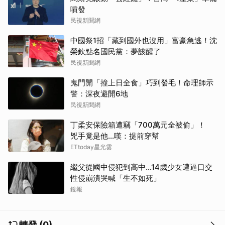
噴發
民視新聞網
中國祭1招「藏到國外也沒用」富豪急逃！沈
榮欽點名國民黨：夢該醒了
民視新聞網
取消
鬼門開「撞上日全食」巧到發毛！命理師示
警：深夜避開6地
民視新聞網
丁柔安保險箱遭竊「700萬元全被偷」！
兇手竟是他...嘆：提前穿幫
ETtoday星光雲
繼父從國中侵犯到高中…14歲少女遭逼口交
性侵崩潰哭喊「生不如死」
鏡報
轉發 (0)