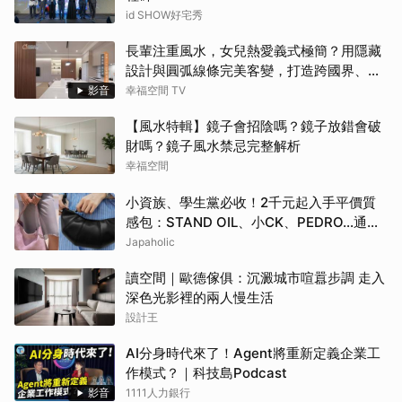
id SHOW好宅秀
長輩注重風水，女兒熱愛義式極簡？用隱藏
設計與圓弧線條完美客變，打造跨國界、跨
世代都點頭的客變療癒休閒宅！
影音
幸福空間 TV
【風水特輯】鏡子會招陰嗎？鏡子放錯會破
財嗎？鏡子風水禁忌完整解析
幸福空間
小資族、學生黨必收！2千元起入手平價質
感包：STAND OIL、小CK、PEDRO…通勤
約會都超加分
Japaholic
讀空間｜歐德傢俱：沉澱城市喧囂步調 走入
深色光影裡的兩人慢生活
設計王
AI分身時代來了！Agent將重新定義企業工
作模式？｜科技島Podcast
影音
1111人力銀行