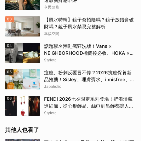
遠離新鮮感陷阱
享民頭條
03
【風水特輯】鏡子會招陰嗎？鏡子放錯會破
財嗎？鏡子風水禁忌完整解析
幸福空間
04
話題聯名潮鞋瘋狂洗版！Vans ×
NEIGHBORHOOD極簡控必收、HOKA ×
BEAMS根本穿上腳的藝術品
Styletc
05
痘痘、粉刺反覆冒不停？2026抗痘保養新
品推薦！Sisley、理膚寶水、innisfree、
Bifesta 4大爆款一次看
Japaholic
06
FENDI 2026七夕限定系列登場！把浪漫藏
進細節，從心形飾品、絲巾到吊飾都讓人一
眼心動
Styletc
其他人也看了