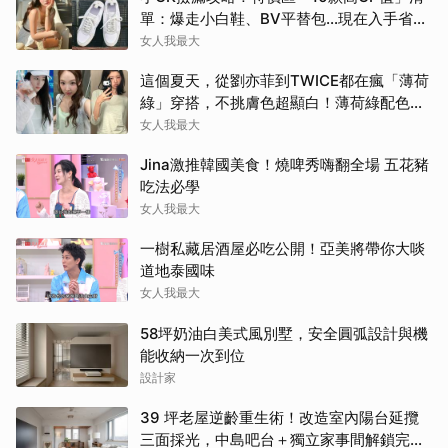
單：爆走小白鞋、BV平替包…現在入手省一
筆
女人我最大
這個夏天，從劉亦菲到TWICE都在瘋「薄荷
綠」穿搭，不挑膚色超顯白！薄荷綠配色公
開
女人我最大
Jina激推韓國美食！燒啤秀嗨翻全場 五花豬
吃法必學
女人我最大
一樹私藏居酒屋必吃公開！亞美將帶你大啖
道地泰國味
女人我最大
58坪奶油白美式風別墅，安全圓弧設計與機
能收納一次到位
設計家
39 坪老屋逆齡重生術！改造室內陽台延攬
三面採光，中島吧台＋獨立家事間解鎖完美