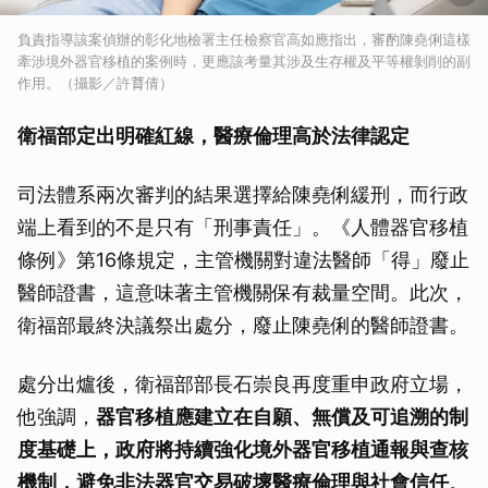
負責指導該案偵辦的彰化地檢署主任檢察官高如應指出，審酌陳堯俐這樣
牽涉境外器官移植的案例時，更應該考量其涉及生存權及平等權剝削的副
作用。（攝影／許𦱀倩）
衛福部定出明確紅線，醫療倫理高於法律認定
司法體系兩次審判的結果選擇給陳堯俐緩刑，而行政
端上看到的不是只有「刑事責任」。《人體器官移植
條例》第16條規定，主管機關對違法醫師「得」廢止
醫師證書，這意味著主管機關保有裁量空間。此次，
衛福部最終決議祭出處分，廢止陳堯俐的醫師證書。
處分出爐後，衛福部部長石崇良再度重申政府立場，
他強調，
器官移植應建立在自願、無償及可追溯的制
度基礎上，政府將持續強化境外器官移植通報與查核
機制，避免非法器官交易破壞醫療倫理與社會信任
。