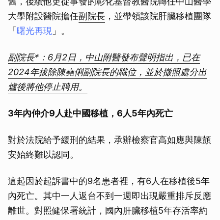
舊，後續他更從事發的彰化基督教醫院轉任中山醫學
大學附設醫院擔任
副院長
，並帶領該院肝臟移植團隊
「
曙光再現
」。
副院長*：6月2日，中山附醫發布聲明指出，已在
2024年拔除陳堯俐副院長的職位，並於撤照處分出
爐後將他停止聘用。
3年內仲介9人赴中國移植，6人5年內死亡
對於法院給予緩刑的結果，承辦檢察官高如應與陳顗
安始終難以認同。
這起因於起訴書中的9名患者裡，有6人在移植後5年
內死亡。其中一人返台不到一週即出現嚴重排斥反應
離世。對照健保署統計，國內肝臟移植5年存活率約