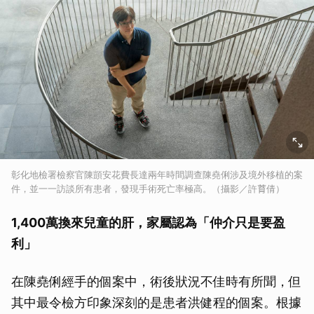
彰化地檢署檢察官陳顗安花費長達兩年時間調查陳堯俐涉及境外移植的案
件，並一一訪談所有患者，發現手術死亡率極高。（攝影／許𦱀倩）
1,400萬換來兒童的肝，家屬認為「仲介只是要盈
利」
在陳堯俐經手的個案中，術後狀況不佳時有所聞，但
其中最令檢方印象深刻的是患者洪健程的個案。根據