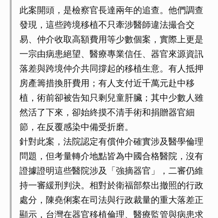
此案開頭，是檢察官長達兩年的追查。他們調查
發現，這些跨境移植不只牽涉醫師違法撮合交
易、仲介收取高額費用等少數個案，實際上更是
一宗由病患絕望、醫療專業信任、器官來源資訊
落差與跨境仲介共同撐起的移植生意。有人抵押
房產籌措換肝費用；有人支付近千萬元赴中移
植，術前卻被告知只剩兒童肝臟；其中少數人雖
然活了下來，卻始終摸不清手術和捐贈器官細
節，在反覆感染中備受折磨。
針對此案，法院認定有償仲介確實涉及醫學倫理
問題，但考量轉介地點皆為中國合格醫院，沒有
證據證明這些醫院涉及「強摘器官」，二審仍維
持一審緩刑判決。相對於衛福部祭出撤照的行政
處分，陳堯俐案在司法與行政裁量的重大落差正
顯示，台灣在器官移植倫理、醫療監管與病患求