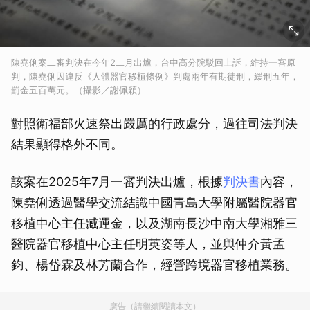
陳堯俐案二審判決在今年2二月出爐，台中高分院駁回上訴，維持一審原
判，陳堯俐因違反《人體器官移植條例》判處兩年有期徒刑，緩刑五年，
罰金五百萬元。（攝影／謝佩穎）
對照衛福部火速祭出嚴厲的行政處分，過往司法判決
結果顯得格外不同。
該案在2025年7月一審判決出爐，根據
判決書
內容，
陳堯俐透過醫學交流結識中國青島大學附屬醫院器官
移植中心主任臧運金，以及湖南長沙中南大學湘雅三
醫院器官移植中心主任明英姿等人，並與仲介黃孟
鈞、楊岱霖及林芳蘭合作，經營跨境器官移植業務。
廣告（請繼續閱讀本文）