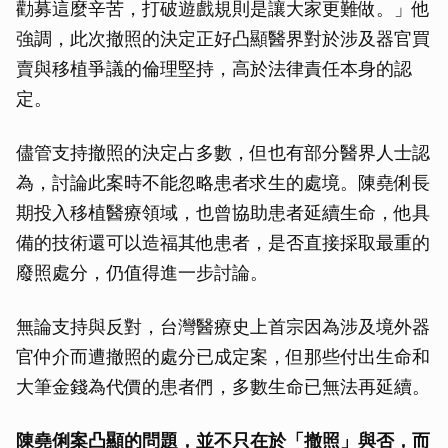
勸募這麼辛苦，打破遊戲規則是讓大家更難做。」他
強調，此次撤照的決定正好凸顯醫界對於涉及器官買
賣與移植爭議的倫理堅持，高於法律責任本身的認
定。
儘管支持撤照的決定占多數，但也有部分醫界人士認
為，討論此案時不能忽略患者求生的處境。陳堯俐長
期投入移植醫療領域，也曾協助患者延續生命，他具
備的技術還可以造福其他患者，是否直接採取最重的
廢照處分，仍值得進一步討論。
無論支持與反對，台灣醫療史上首宗因為涉及境外器
官仲介而遭撤照的處分已成定案，但那些付出生命和
大筆金錢為代價的患者們，多數生命已無法再延續。
陳堯俐案凸顯的問題，並不只在於「撤照」與否，而