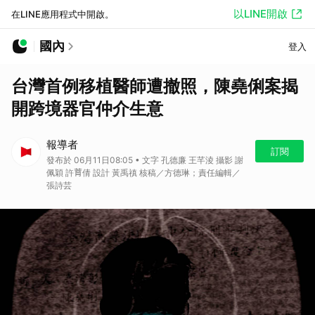
以LINE開啟
在LINE應用程式中開啟。
國內
登入
台灣首例移植醫師遭撤照，陳堯俐案揭
開跨境器官仲介生意
報導者
訂閱
發布於 06月11日08:05 • 文字 孔德廉 王芊淩 攝影 謝
佩穎 許𦱀倩 設計 黃禹禛 核稿／方德琳；責任編輯／
張詩芸