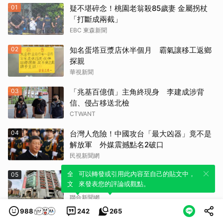
01
疑不堪碎念！桃園老翁殺85歲妻 金屬拐杖
「打斷成兩截」
EBC 東森新聞
02
知名蛋塔豆漿店休半個月 霸氣讓移工返鄉
探親
華視新聞
03
「兆基百億債」主角終現身 李建成涉背
信、侵占移送北檢
CTWANT
04
台灣人危險！中國攻台「最大凶器」竟不是
解放軍 外媒震撼點名2破口
民視新聞網
全新體驗！一鍵引用此內容，透過發布貼
可以轉發或引用此內容至自己的貼文中，
05
高雄有線電視維修員完工坐回工程車 停路邊
文來輕鬆表達個人立場。
來發表您的評論或觀點。
12小時…已身亡
聯合新聞網
988
242
265
06
高雄有線電視維修員…車上「姿勢像休息」