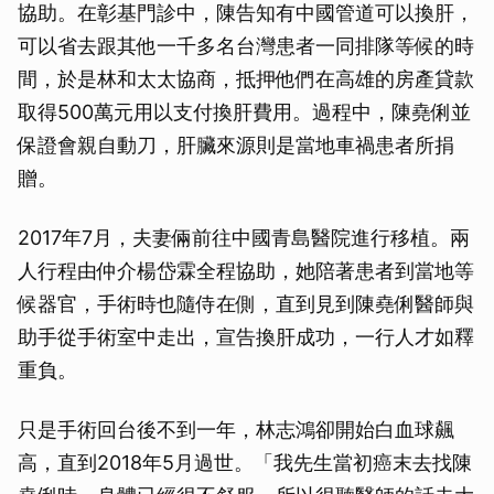
協助。在彰基門診中，陳告知有中國管道可以換肝，
可以省去跟其他一千多名台灣患者一同排隊等候的時
間，於是林和太太協商，抵押他們在高雄的房產貸款
取得500萬元用以支付換肝費用。過程中，陳堯俐並
保證會親自動刀，肝臟來源則是當地車禍患者所捐
贈。
2017年7月，夫妻倆前往中國青島醫院進行移植。兩
人行程由仲介楊岱霖全程協助，她陪著患者到當地等
候器官，手術時也隨侍在側，直到見到陳堯俐醫師與
助手從手術室中走出，宣告換肝成功，一行人才如釋
重負。
只是手術回台後不到一年，林志鴻卻開始白血球飆
高，直到2018年5月過世。「我先生當初癌末去找陳