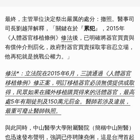
最終，主管單位決定祭出嚴厲的處分：撤照。醫事司
司長劉越萍解釋，「關鍵在於『
累犯
』，2015年
《人體器官移植條例》
修法
後，已明確將器官買賣與
有償仲介刑罰化，政府對器官買賣採取零容忍立場，
他再犯就是挑戰公權力。」
修法*：立法院在2015年6月，三讀通過《人體器官
移植條例》修正案，明訂移植器官必須無償提供或取
得，民眾如果在國外移植購買得來的活體器官，最高
處5年有期徒刑及150萬元罰金。醫師若涉及違規，
最重可廢止醫師執照。
與此同時，中山醫學大學附屬醫院（簡稱中山附醫）
也迅速發布聲明，強調已停聘陳堯俐，這是台灣首起