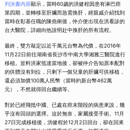
判決書內容
顯示，當時60歲的洪健程因患有淋巴癌
取消
第四期，並轉移至肝臟而急需換肝，經親戚介紹找到
當時在彰基任職的陳堯俐後，仲介便出現在洪看診的
台大醫院，詳細向他說明赴中換肝的所有流程。
最終，雙方敲定以近千萬元台幣為代價，在2016年
11月22日前往湖南省長沙市中南大學湘雅三醫院進行
移植。豈料洪家抵達當地後，卻被仲介告知原本配對
的供體沒有到位，只剩下一個兒童的肝臟可供移植，
還必須加價100萬人民幣（當時約新台幣462萬
元），不然就得回台繼續等。
對於已經飛抵中國、已處在癌末階段的病患來說，幾
乎沒有回頭的選擇。迫於無奈，家屬接受手術。11月
27日完成移植後，洪健程於12月2日回台，卻在回來