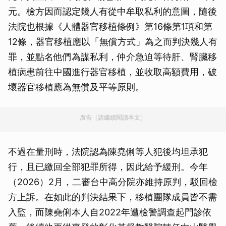
元。檢方因而認定幾人有從中牟取私利的意圖，隨後
法院也根據《人體器官移植條例》第16條第1項和第
12條，器官移植應以「無償方式」為之而判決幾人有
罪，並點名他們為謀私利，仲介急迫等待肝、腎臟移
植病患前往中國進行器官移植，並收取高額費用，破
壞器官移植應為無償及平等原則。
廣告（請繼續閱讀本文）
不過在量刑時，法院認為陳堯俐等人犯後均坦承犯
行，且已繳回全部犯罪所得，因此給予緩刑。今年
（2026）2月，二審台中高分院亦維持原判，駁回檢
方上訴。在如此的判決結果下，移植團隊成員皆不需
入監，而陳堯俐本人自2022年遭檢警調查起門診依