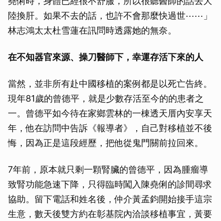
堯俐時，身體已經很不舒服，所以很聽醫師的話去大
陸換肝。如果不去的話，也許不會那麼快過世⋯⋯」
林志鴻太太杜雪蓮在訊問時透露她的無奈。
在不知器官來源、操刀醫師下，幸運存活下來的人
當然，並非所有赴中國移植的案例都是以死亡告終。
現年81歲的曾德平，就是少數存活至今的的患者之
一。曾德平如今待在家鄉雲林的一棟透天厝內安享天
年，他在訪問中告訴《報導者》，自己對移植並不後
悔，因為正是這段經歷，把他從鬼門關前拉回來。
7年前，原本就只剩一顆腎臟的曾德平，因為腫瘤導
致腎功能急速下降，只得臨時闖入陳堯俐的診間尋求
協助。留下電話和姓名後，仲介黃孟鈞開始接手這宗
生意，數天後雙方約在彰基院內洽談移植事宜，黃要