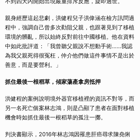
不到四天內開始出現嚴重排斥反應，旋即過世。
親身經歷這起悲劇，洪健程兒子洪偉涵在檢方訊問過
程中，強調自己曾多次勸阻父親，也跟著見到了移植
環境的髒亂，所以始終反對前往中國移植。他在資料
中如此批評道：「我曾聽父親說不想動手術……我認
為我父親死得很冤枉，仲介他們做這件事情不是出於
善意，而是要營利。」
抓住最後一根稻草，傾家蕩產拿房抵押
洪健程的案例說明境外器官移植裡的資訊不對等，而
另一名死亡個案林志鴻，則是凸顯了患者在面對移植
機會時如抓住最後一根稻草的孤注一擲。
判決書顯示，2016年林志鴻因罹患肝癌尋求陳堯俐