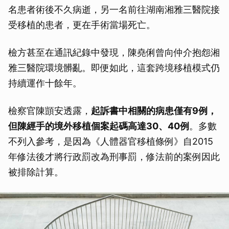
名患者術後不久病逝，另一名前往湖南湘雅三醫院接
受移植的患者，更在手術當場死亡。
檢方甚至在通訊紀錄中發現，陳堯俐曾向仲介抱怨湘
雅三醫院環境髒亂。即便如此，這套跨境移植模式仍
持續運作十餘年。
檢察官陳顗安透露，
起訴書中相關的病患僅有9例，
但陳經手的境外移植個案起碼高達30、40例
。多數
不列入參考，是因為《人體器官移植條例》自2015
年修法後才將行政罰改為刑事罰，修法前的案例因此
被排除計算。