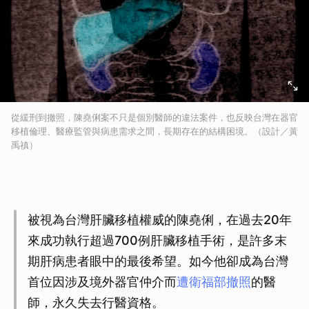
從緩刑到撤照，陳堯俐案不只是個別醫師的違法案件，也反映台灣在器官
移植倫理、醫療監管與病患需求之間，長期存在的結構困境。（設計／黃
禹禛）
被視為台灣肝臟移植權威的陳堯俐，在過去20年
來成功執行超過700例肝臟移植手術，是許多末
期肝病患者眼中的最後希望。如今他卻成為台灣
首位因涉及境外器官仲介而
遭衛福部撤照
的醫
師，永久失去行醫資格。