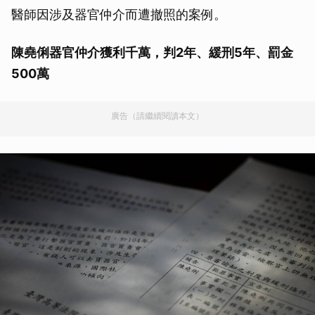
醫師因涉及器官仲介而遭撤照的案例。
陳堯俐器官仲介獲利千萬，判2年、緩刑5年、罰金
500萬
廣告（請繼續閱讀本文）