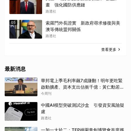
畫 強化國防供應鏈
路透社
05
索羅門外長證實 新政府尋求修復與美
澳等傳統盟邦關係
路透社
查看更多
最新消息
華邦電上季毛利率飆7成賺翻！明年更吃緊
啟動擴產、資本支出估衝千億：黃仁勳若想
到，早入主記憶體廠
今周刊
中國AI模型突破測試沙盒 引發資安風險疑
慮
路透社
一加一大於二：TFP桃園青創博覽會首度攜