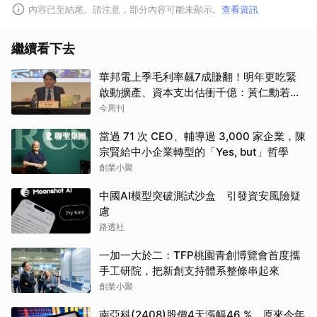
內容已至結尾。請注意，部分內容可能未顯示。
查看資訊
繼續看下去
華邦電上季毛利率飆7成賺翻！明年更吃緊
啟動擴產、資本支出估衝千億：黃仁勳若想
到，早入主記憶體廠
今周刊
當過 71 次 CEO、輔導過 3,000 家企業，陳
宗賢給中小企業轉型的「Yes, but」哲學
創業小聚
中國AI模型突破測試沙盒 引發資安風險疑
慮
路透社
一加一大於二：TFP桃園青創博覽會首度攜
手工研院，把新創支持體系整條串起來
創業小聚
南亞科(2408)股價4天漲幅46 %，原來今年