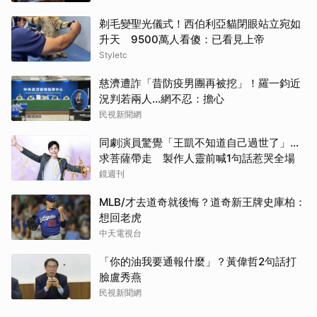
剃毛變聖光儀式！西伯利亞貓閉眼站立宛如
升天 9500萬人看傻：已看見上帝
Styletc
慈濟遭詐「昔防疫男團再被挖」！羅一鈞近
況判若兩人…網不忍：擔心
民視新聞網
同劇演員驚覺「王凱不知道自己過世了」...
求菩薩帶走 製作人靈前喊1句話惹哭全場
鏡週刊
MLB/才去道奇就後悔？道奇新王牌史庫柏：
想回老虎
中天電視台
取消
「你的油我要通報什麼」？黃偉哲2句話打
臉盧秀燕
民視新聞網