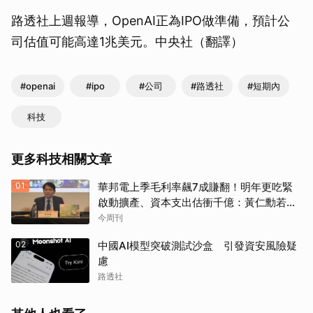
路透社上週報導，OpenAI正為IPO做準備，預計公
司估值可能高達1兆美元。中央社（翻譯）
#openai
#ipo
#公司
#路透社
#短期內
科技
更多科技相關文章
01
華邦電上季毛利率飆7成賺翻！明年更吃緊
啟動擴產、資本支出估衝千億：黃仁勳若想
到，早入主記憶體廠
今周刊
02
中國AI模型突破測試沙盒 引發資安風險疑
慮
路透社