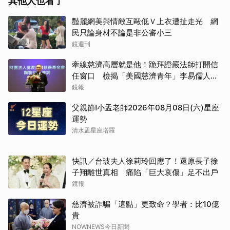
其他人也看了
豔麗網美與情敵互毆低Ｖ上衣遭扯走光 網
民只論身材不論是非公審小三
鏡週刊
牽線慈濟高層就是他！跪拜證嚴法師打開信
任窗口 檢揭「美國慈濟青年」李易儒人脈
網絡
鏡報
父親節!小孟老師2026年08月08日(六)星座
運勢
清水孟星座塔羅
快訊／台玻夫人徐莉玲回應了！還原長子徐
子翔離世真相 痛陷「巨大哀傷」足不出戶
鏡報
慈濟被詐騙「這點」更致命？學者：比10億
貴
NOWNEWS今日新聞