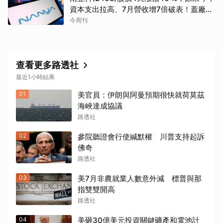
資本支出拉高、7月營收增7倍破表！蓋廠買
設備最新營運目標曝光
今周刊
查看更多路透社
最近1小時結果
01
美官員：伊朗與阿曼預期很快就荷莫茲
海峽達成協議
路透社
02
參院聽證會行使緘默權 川普支持起訴
佛奇
路透社
03
美7月非農就業人數意外減 標普與那
指雙雙開高
路透社
04
美砸30億美元投資關鍵礦產和電池計