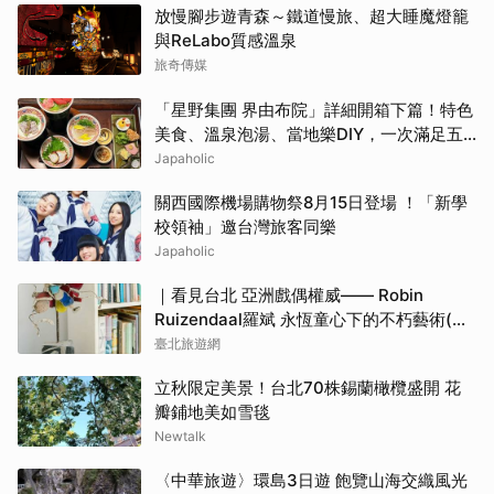
放慢腳步遊青森～鐵道慢旅、超大睡魔燈籠
與ReLabo質感溫泉
旅奇傳媒
「星野集團 界由布院」詳細開箱下篇！特色
美食、溫泉泡湯、當地樂DIY，一次滿足五
感體驗
Japaholic
關西國際機場購物祭8月15日登場 ！「新學
校領袖」邀台灣旅客同樂
Japaholic
｜看見台北 亞洲戲偶權威—— Robin
Ruizendaal羅斌 永恆童心下的不朽藝術(台
北畫刊115年7月)
臺北旅遊網
立秋限定美景！台北70株錫蘭橄欖盛開 花
瓣鋪地美如雪毯
Newtalk
〈中華旅遊〉環島3日遊 飽覽山海交織風光