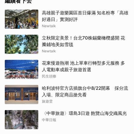
繼續看下去
高雄親子遊樂園區首日爆滿 知名粉專「高雄
好過日」實測好評
Newtalk
立秋限定美景！台北70株錫蘭橄欖盛開 花
瓣鋪地美如雪毯
Newtalk
花東慢遊熱潮 池上單車行轉型多元服務 多
人電動車成親子旅遊首選
民生頭條
哈利波特官方店插旗台中8/22開幕 採分流
入場、限定商品搶先看
旅遊雲
〈中華旅遊〉環島3日遊 飽覽山海交織風光
中華日報