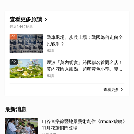
查看更多旅讀
最近1小時結果
01
戰車退場、步兵上場：戰國為何走向全
民戰爭？
旅讀
02
煙波「莫內饗宴」跨國聯名首爾名店！
莫內花園入甜點、超萌黃色小鴨、雙城
限定亮相
旅讀
查看更多
最新消息
山谷音樂節暨地景藝術創作《rmdax破曉》
11月花蓮銅門登場