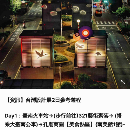
【資訊】台灣設計展2日參考遊程
Day1：臺南火車站->(步行前往)321藝術聚落-> (搭
乘大臺南公車)->孔廟商圈【美食熱區】(南美館1館)-