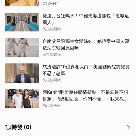
CTWANT
捷運月台狂喝水！中國夫妻遭抓包「硬喊這
國人」
民視新聞網
台南父竟讓獨生女變姊妹！她拒當中國人卻
遭法院駁回原因曝
民視新聞網
慈濟遭詐10億真相大白！美國國衛院前僱員
不忍了怒轟
民視新聞網
阿Ken開剿姜厚任戀情疑點「不是笨是不想
拆穿」 他5度回嗆「你們不懂」：我來教育
你們
自由電子報
轉發 (0)