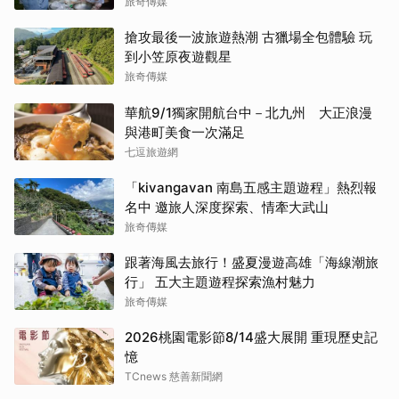
旅奇傳媒
搶攻最後一波旅遊熱潮 古獵場全包體驗 玩
到小笠原夜遊觀星
旅奇傳媒
華航9/1獨家開航台中－北九州 大正浪漫
與港町美食一次滿足
七逗旅遊網
「kivangavan 南島五感主題遊程」熱烈報
名中 邀旅人深度探索、情牽大武山
旅奇傳媒
跟著海風去旅行！盛夏漫遊高雄「海線潮旅
行」 五大主題遊程探索漁村魅力
旅奇傳媒
2026桃園電影節8/14盛大展開 重現歷史記
憶
TCnews 慈善新聞網