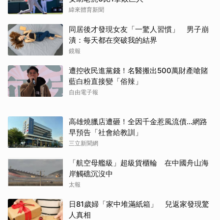
緯來體育新聞
同居後才發現女友「一驚人習慣」 男子崩
潰：每天都在突破我的結界
鏡報
遭控收民進黨錢！名醫搬出500萬財產嗆賭
藍白粉直接變「俗辣」
自由電子報
高雄燒臘店遭砸！全因千金惹風流債…網路
早預告「社會給教訓」
三立新聞網
「航空母艦級」超級貨櫃輪 在中國舟山海
岸觸礁沉沒中
太報
日81歲婦「家中堆滿紙箱」 兒返家發現驚
人真相