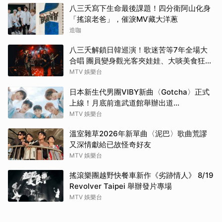
八三夭寫下生命最後課題！四分衛阿山化身
「搖滾老爸」，催淚MV藏大洋蔥
造咖
八三夭解鎖日韓巡演！歌迷苦等7年全場大
合唱 團員變身觀光客夾娃娃、大啖美食狂踩
點
MTV 娛樂台
日本新生代男團VIBY新曲〈Gotcha〉正式
上線！月底前進武道館舉辦出道
SHOWCASE
MTV 娛樂台
溫室雜草2026年新單曲〈泥巴〉歌曲荒謬
又深情獻給已故怪奇好友
MTV 娛樂台
搖滾樂團越野快餐車新作《劣跡情人》 8/19
Revolver Taipei 舉辦發片專場
MTV 娛樂台