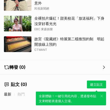
意外
民視新聞網
全裸拍片爆紅！甜美校花「放送福利」下身
沒穿好看光光
EBC 東森娛樂
故宮《龍藏經》特展第二檔推預約制 明起
開放線上預約
CTWANT
轉發 (0)
貼文 (0)
建立貼文
最新
熱門
全新體驗！一鍵引用此內容，透過發布貼
文來輕鬆表達個人立場。