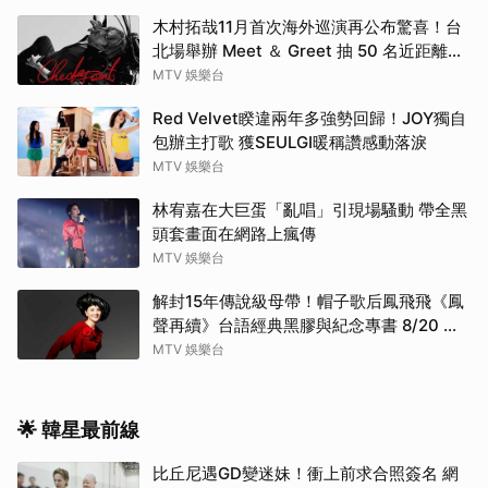
木村拓哉11月首次海外巡演再公布驚喜！台
北場舉辦 Meet ＆ Greet 抽 50 名近距離互
動
MTV 娛樂台
Red Velvet睽違兩年多強勢回歸！JOY獨自
包辦主打歌 獲SEULGI暖稱讚感動落淚
MTV 娛樂台
林宥嘉在大巨蛋「亂唱」引現場騷動 帶全黑
頭套畫面在網路上瘋傳
MTV 娛樂台
解封15年傳說級母帶！帽子歌后鳳飛飛《鳳
聲再續》台語經典黑膠與紀念專書 8/20 珍
藏預購
MTV 娛樂台
🌟 韓星最前線
比丘尼遇GD變迷妹！衝上前求合照簽名 網