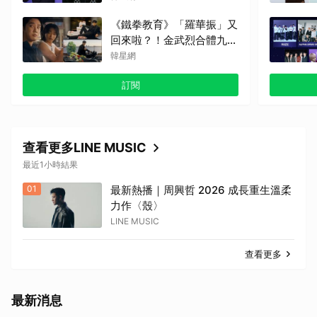
順利完成治療
《鐵拳教育》「羅華振」又
回來啦？！金武烈合體九雲
高中混混拍廣告，兩人嚇壞
韓星網
反應笑翻劇迷：根本番外
訂閱
篇！
查看更多LINE MUSIC
最近1小時結果
01
最新熱播｜周興哲 2026 成長重生溫柔
力作〈殼〉
LINE MUSIC
查看更多
最新消息