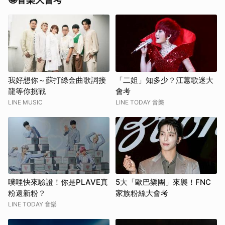
我好想你～蘇打綠金曲歌詞接
「二姐」知多少？江蕙歌迷大
龍等你挑戰
會考
LINE MUSIC
LINE TODAY 音樂
噗哩快來驗證！你是PLAVE真
5大「歐巴樂團」來襲！FNC
粉還新粉？
家族粉絲大會考
LINE TODAY 音樂