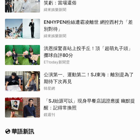
笑虧：當場還俗
緯來娛樂新聞
ENHYPEN粉絲遭霸凌離世 網控西村力「差
別對待」
緯來娛樂新聞
洪恩採驚喜站上投手丘！頂「超萌丸子頭」
擲球自評80分
ETtoday新聞雲
公演第一、運動第二！SJ東海：離別是為了
期待下次再見
韓星網
「SJ始源可以」現身早餐店認證應援 幽默提
醒：記得常換照
鏡週刊
💿 華語新訊