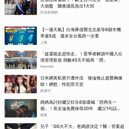
大崩盤 國會議長急出1大招
民視新聞網
【一週天氣】白海豚侵襲北北基等6縣市機
率逾5成 週末全台風雨一次看
上報
「趁還能走趕快走」！星學者解讀中國入出
境管理新規 倒數45天不能再「潤」
Newtalk
日本網美私密片遭外流 慘淪無止盡襲胸煉
獄！網怒：性犯罪天堂
鏡週刊
媽媽為討好繼父狂生6胎還喊「想再生一
個」！長女淪免費保母20年 繼父1句話嚇
到逃家
鏡報
兒子「GG大不大」爸媽誰決定？醫：答案超