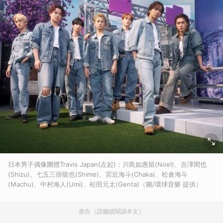
日本男子偶像團體Travis Japan(左起)：川島如惠留(Noel)、吉澤閑也
(Shizu)、七五三掛龍也(Shime)、宮近海斗(Chaka)、松倉海斗
(Machu)、中村海人(Umi)、松田元太(Genta)（圖/環球音樂 提供）
廣告（請繼續閱讀本文）