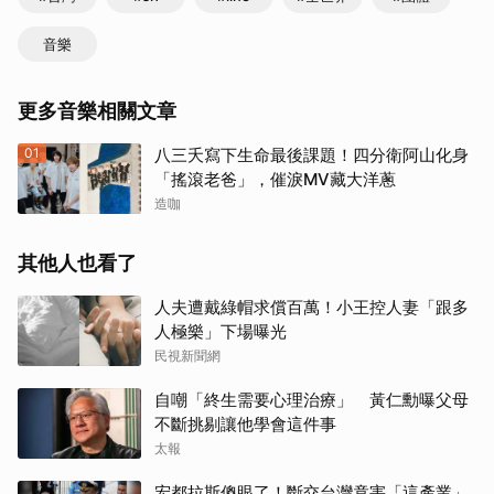
音樂
更多音樂相關文章
01
八三夭寫下生命最後課題！四分衛阿山化身
「搖滾老爸」，催淚MV藏大洋蔥
造咖
其他人也看了
人夫遭戴綠帽求償百萬！小王控人妻「跟多
人極樂」下場曝光
民視新聞網
自嘲「終生需要心理治療」 黃仁勳曝父母
不斷挑剔讓他學會這件事
太報
宏都拉斯傻眼了！斷交台灣竟害「這產業」