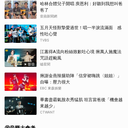
哈林合體兒子開唱 庾恩利：好聽到我想叫爸
爸了
壹蘋新聞網
五月天怪獸摯愛過世！唱一半淚流滿面 感
性吐心聲
TVBS
江蕙得A流向粉絲致歉吐心境 揪萬人施魔法
咒語趕颱風
影音
噓星聞
揪謝金燕辣腿助陣「信穿裙嗨跳〈姐姐〉」
自曝：壓力很大
EBC 東森娛樂
畢書盡霸氣脫衣秀猛肌 坦言當爸後「機會越
來越少」
CTWANT
🤩音樂大會考