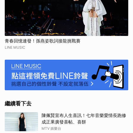
青春回憶連發！孫燕姿歌詞接龍挑戰賽
LINE MUSIC
繼續看下去
陳佩賢宣布人生喜訊！七年音樂愛情長跑修
成正果廣發喜帖、喜餅
MTV 娛樂台