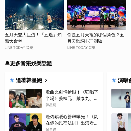
五月天登大巨蛋！「五迷」知
你是五月天裡的哪個角色？五
識大會考
月天歌詞心理測驗
LINE TODAY 音樂
LINE TODAY 音樂
🔔更多音樂娛樂話題
追著韓星跑
演唱
歌曲比劇情搶眼！《狂唱下
半場》姜棟元、嚴泰九、朴
智賢組混聲團體，劇中曲
韓星網
《Love Is》超洗腦
邊佑錫暖心善舉曝光！《劉
在錫的民宿法則》出演者透
露：因他的捐款，兒童患者
韓星網