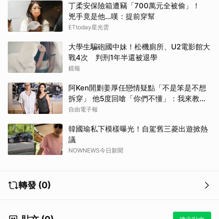
丁柔安保險箱遭竊「700萬元全被偷」！
兇手竟是他...嘆：提前穿幫
ETtoday星光雲
大學生騙砲國中妹！松機廁所、U2電影館大
戰4次 判刑1年半還被退學
鏡報
阿Ken開剿姜厚任戀情疑點「不是笨是不想
拆穿」 他5度回嗆「你們不懂」：我來教育
你們
自由電子報
韓國瑜私下模樣曝光！自駕舊三菱出遊掀熱
議
NOWNEWS今日新聞
取消
轉發 (0)