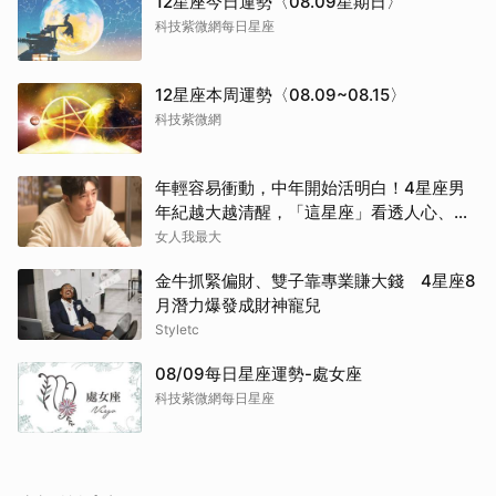
12星座今日運勢〈08.09星期日〉
科技紫微網每日星座
12星座本周運勢〈08.09~08.15〉
科技紫微網
年輕容易衝動，中年開始活明白！4星座男
年紀越大越清醒，「這星座」看透人心、不
再討好任何人
女人我最大
金牛抓緊偏財、雙子靠專業賺大錢 4星座8
月潛力爆發成財神寵兒
Styletc
08/09每日星座運勢-處女座
科技紫微網每日星座