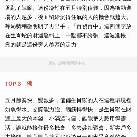
著亂了陣腳。這份冷靜在五月特別值錢，因為衝動進
場的人越多，後面留給沉得住氣的人的機會就越大。
等局勢稍微明朗了再出手，「百發百中」這四個字放
在生肖蛇的財運邏輯上，一點都不誇張。這波進帳，
靠的就是這份旁人羨慕的定力。
廣告（請繼續閱讀本文）
TOP 3 猴
五月節奏快、變數多，偏偏生肖猴的人在這種環境裡
如魚得水。交際能力強、腦筋轉得快，是生肖猴在財
運上最大的本錢。小滿這時節，誰能把人脈用得靈
活，誰就能接住最多機會。多去參加聚會，新客戶多
去接觸，聊著聊著搞不好就談出一個出乎意料的合