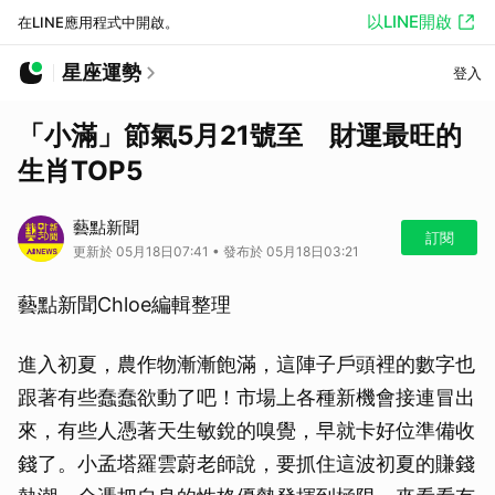
以LINE開啟
在LINE應用程式中開啟。
星座運勢
登入
「小滿」節氣5月21號至 財運最旺的
生肖TOP5
藝點新聞
訂閱
更新於 05月18日07:41 • 發布於 05月18日03:21
藝點新聞Chloe編輯整理
進入初夏，農作物漸漸飽滿，這陣子戶頭裡的數字也
跟著有些蠢蠢欲動了吧！市場上各種新機會接連冒出
來，有些人憑著天生敏銳的嗅覺，早就卡好位準備收
錢了。小孟塔羅雲蔚老師說，要抓住這波初夏的賺錢