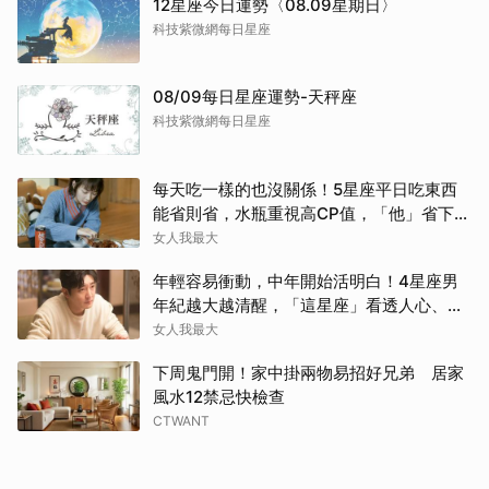
12星座今日運勢〈08.09星期日〉
科技紫微網每日星座
08/09每日星座運勢-天秤座
科技紫微網每日星座
每天吃一樣的也沒關係！5星座平日吃東西
能省則省，水瓶重視高CP值，「他」省下來
吃大餐
女人我最大
年輕容易衝動，中年開始活明白！4星座男
年紀越大越清醒，「這星座」看透人心、不
再討好任何人
女人我最大
下周鬼門開！家中掛兩物易招好兄弟 居家
風水12禁忌快檢查
CTWANT