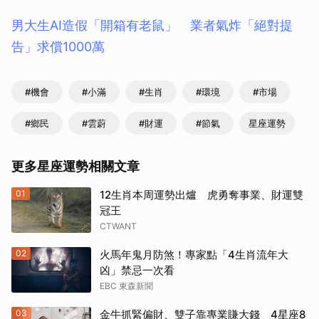
男大生AI造假「開箱有老鼠」 業者氣炸「絕對提
告」求償1000萬
#機會
#小滿
#生肖
#環境
#市場
#鄉民
#雲蔚
#財運
#節氣
星座運勢
更多星座運勢相關文章
01
12生肖本周運勢出爐 虎勇奪事業、財運雙
冠王
CTWANT
02
火馬年鬼月防煞！專家點「4生肖流年大
凶」禁忌一次看
EBC 東森新聞
03
金牛抓緊偏財、雙子靠專業賺大錢 4星座8