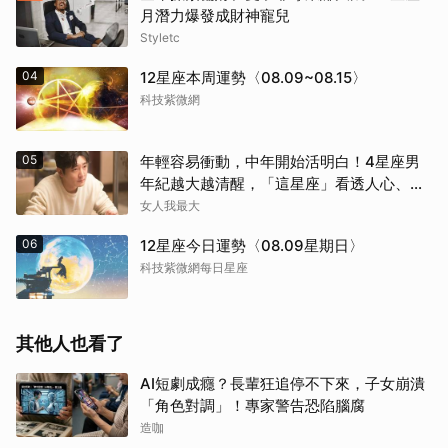
月潛力爆發成財神寵兒
Styletc
04
12星座本周運勢〈08.09~08.15〉
科技紫微網
05
年輕容易衝動，中年開始活明白！4星座男
年紀越大越清醒，「這星座」看透人心、不
再討好任何人
女人我最大
06
12星座今日運勢〈08.09星期日〉
科技紫微網每日星座
其他人也看了
AI短劇成癮？長輩狂追停不下來，子女崩潰
「角色對調」！專家警告恐陷腦腐
造咖