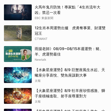
火馬年鬼月防煞！專家點「4生肖流年大
凶」禁忌一次看
EBC 東森新聞
12生肖本周運勢出爐 虎勇奪事業、財運雙
冠王
CTWANT
雨揚老師》08/09~08/15本週運勢：豬、
羊、虎運勢最佳
Newtalk
【水象星座運勢】8/9 巨蟹座風生水起、天
蠍座分享喜悅、雙魚座謀劃大事
太報
【火象星座運勢】8/9 牡羊座珍惜感激、獅
子座積極進取、射手座尊重對方
太報