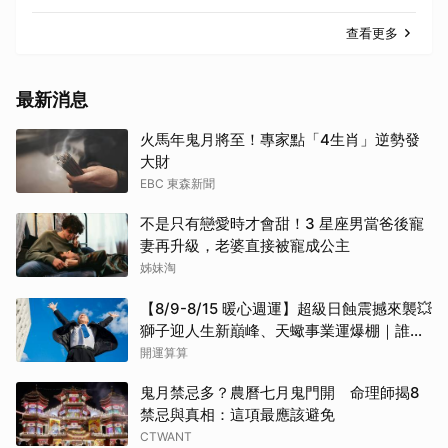
查看更多
最新消息
火馬年鬼月將至！專家點「4生肖」逆勢發
大財
EBC 東森新聞
不是只有戀愛時才會甜！3 星座男當爸後寵
妻再升級，老婆直接被寵成公主
姊妹淘
【8/9-8/15 暖心週運】超級日蝕震撼來襲💥
獅子迎人生新巔峰、天蠍事業運爆棚｜誰將
逆襲成未來半年的大贏家？
開運算算
鬼月禁忌多？農曆七月鬼門開 命理師揭8
禁忌與真相：這項最應該避免
CTWANT