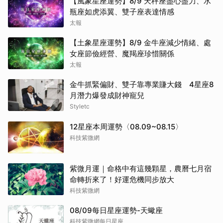
【風象星座運勢】8/9 天秤座盡心盡力、水
瓶座如虎添翼、雙子座表達情感
太報
【土象星座運勢】8/9 金牛座減少情緒、處
女座節儉經營、魔羯座珍惜關係
太報
金牛抓緊偏財、雙子靠專業賺大錢 4星座8
月潛力爆發成財神寵兒
Styletc
12星座本周運勢〈08.09~08.15〉
科技紫微網
紫微月運｜命格中有這幾顆星，農曆七月宿
命轉折來了！好運危機同步放大
科技紫微網
08/09每日星座運勢-天蠍座
科技紫微網每日星座