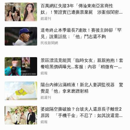
百萬網紅失蹤3年「傳淪東南亞富商性
奴」！警證實已遭撕票棄屍 涉案假閨密近
況曝光
鏡週刊
道奇終止本季最長7連敗！賽後主帥卻「罕
見」說重話批：「他」鬥志還不夠
民視新聞網
景區漂流竟能買「臨時女友」親親抱抱！套
餐暗黑價碼曝光…客服：內容「稍微有一點
尺度」
鏡報
陽台內褲沾滿精液！新北人妻調監視器 驚
覺是「他」拿來磨蹭射精
鏡週刊
婆媳隔空撕破臉？台玻夫人還原長子離世2
原因 「手機千金」不忍了：如其說還需要
離開嗎？
鏡報