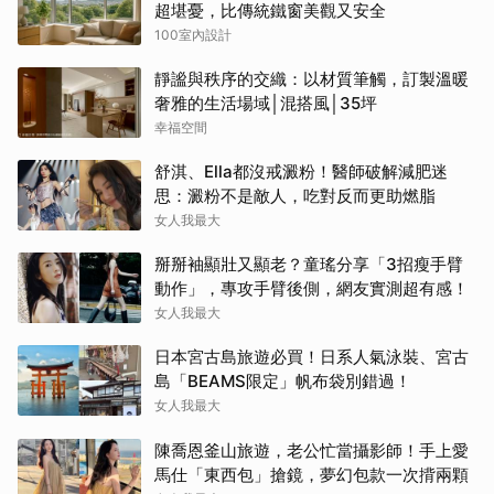
超堪憂，比傳統鐵窗美觀又安全
100室內設計
靜謐與秩序的交織：以材質筆觸，訂製溫暖
奢雅的生活場域│混搭風│35坪
幸福空間
舒淇、Ella都沒戒澱粉！醫師破解減肥迷
思：澱粉不是敵人，吃對反而更助燃脂
女人我最大
掰掰袖顯壯又顯老？童瑤分享「3招瘦手臂
動作」，專攻手臂後側，網友實測超有感！
女人我最大
日本宮古島旅遊必買！日系人氣泳裝、宮古
島「BEAMS限定」帆布袋別錯過！
女人我最大
陳喬恩釜山旅遊，老公忙當攝影師！手上愛
馬仕「東西包」搶鏡，夢幻包款一次揹兩顆