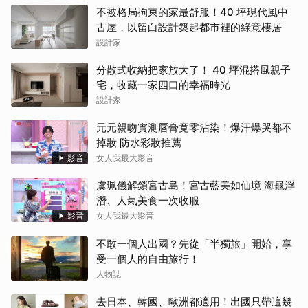
不被格局拘束的家最舒服！40 坪現代風中
古屋，以留白設計築起都市裡的綠意棲居
設計家
分散式收納把家放大了！ 40 坪混搭風親子
宅，收藏一家四口的幸福時光
設計家
元元親吻實測唇膏竟零沾染！爆汗爆哭都不
掉妝 防水彩妝推薦
影音
女人我最大影音
虞珮儀解鎖宮古島！宮古藍美如仙境 海龜浮
潛、人氣美食一次收服
影音
女人我最大影音
不敢一個人出國？先從「半獨旅」開始，享
受一個人的自由旅行！
人物誌
去日本、韓國、歐洲都適用！出國只帶這幾