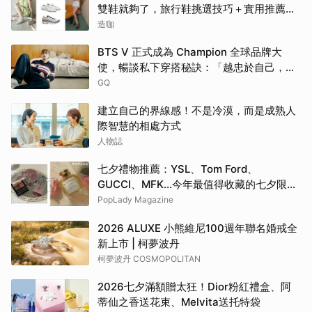
雙鞋就夠了，旅行鞋挑選技巧＋實用推薦一
次看
造咖
BTS V 正式成為 Champion 全球品牌大
使，暢談私下穿搭秘訣：「越忠於自己，就
會越有自信」
GQ
建立自己的界線感！不是冷漠，而是成熟人
際智慧的相處方式
人物誌
七夕禮物推薦：YSL、Tom Ford、
GUCCI、MFK...今年最值得收藏的七夕限定
彩妝、香氛清單，把浪漫穿戴在身上
PopLady Magazine
2026 ALUXE 小熊維尼100週年聯名婚戒全
新上市 | 柯夢波丹
柯夢波丹 COSMOPOLITAN
2026七夕滿額贈太狂！Dior粉紅禮盒、阿
蒂仙之香送花束、Melvita送托特袋