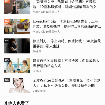
02
「緊身褲女神」孫娜恩《金特務》再掀話
題！10套私服解析，韓網公認最耐看的女友
感穿搭
Marie Claire美麗佳人
03
Longchamp新一季焦點包包搶先看：王菲
同款、超Q相機包、提燈包…喜歡藝術的你
還會愛上這款
Marie Claire美麗佳人
04
停止討好、停止內耗、停止比較：30歲後最
重要的3堂人生課
姊妹淘
05
建立自己的界線感！不是冷漠，而是成熟人
際智慧的相處方式
人物誌
06
金髮Winter美到像AI！舊照曝光「從小美到
大」，私下不吃仙女餐、美肌5招全公開
Japaholic
其他人也看了