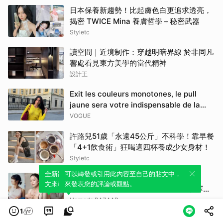
日本保養新趨勢！比起膚色白更追求透亮，
揭密 TWICE Mina 養膚哲學＋秘密武器
Styletc
讀空間｜近境制作：穿越明暗界線 於非同凡
響處看見東方美學的當代精神
設計王
Exit les couleurs monotones, le pull
jaune sera votre indispensable de la
rentrée
VOGUE
許路兒51歲「永遠45公斤」不科學！靠早餐
「4+1飲食術」狂喝這四杯養成少女身材！
Styletc
全新體驗！一鍵引用此內容，透過發布貼
可以轉發或引用此內容至自己的貼文中，
戴上GEORG JENSEN讓日常充滿愛的寓
文來輕鬆表達個人立場。
來發表您的評論或觀點。
意！喻虹淵、韓寧、Karen Lee優雅演繹全
新FUSION、HERITAGE系列 | BAZAAR
Harper's BAZAAR
1
和同事意見不合，誰該退讓？從山羊寓言看