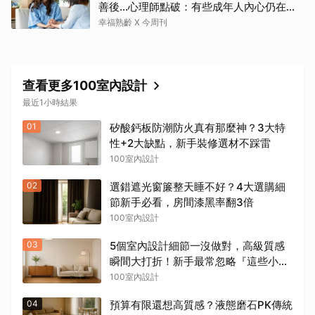
善後…心理師點破：有些成年人內心仍在等
待「媽媽」安撫
幸福熟齡 X 今周刊
查看更多100室內設計
最近1小時結果
01
矽酸鈣板防潮防火真有那麼神？3大特
性+2大缺點，新手裝修選材不踩雷
100室內設計
02
選錯遮光窗簾整天睡不好？4大選購細
節新手必看，房間漆黑率翻3倍
100室內設計
03
5個室內設計細節一沒做對，高級質感
瞬間大打折！新手最常忽略『這些小地
方』
100室內設計
04
預算有限還想高質感？液態磨石PK傳統