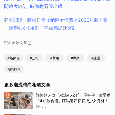
間放大2倍、時尚耐看零出錯
延伸閱讀：臥榻只當收納區太浪費？2026年新方案
「這6種尺寸規劃」幸福感提升3倍
查看原始文章
#熱像儀
#公司
#費用
#專業
#建議
潮流時尚
更多潮流時尚相關文章
01
許路兒51歲「永遠45公斤」不科學！靠早餐
「4+1飲食術」狂喝這四杯養成少女身材！
Styletc