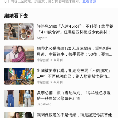
內容已至結尾。請注意，部分內容可能未顯示。
查看資訊
繼續看下去
許路兒51歲「永遠45公斤」不科學！靠早餐
「4+1飲食術」狂喝這四杯養成少女身材！
Styletc
她帶老公搭郵輪120天環遊歷險，重拾相戀
興趣、幸福往事，攜手圓夢：50後，要當懂
生活演員！
幸福熟齡 X 今周刊
出國被要求代購，拒絕竟被罵「不夠朋友」
…中年不再勉強自己：別人願意幫忙是情
分，不是本分
幸福熟齡 X 今周刊
夏季必備「顯白搭配法則」！以4種色系混
搭一秒白皙又顯氣色紅潤
Japaholic
讓關係疲憊的不是情緒，而是認定你該替他