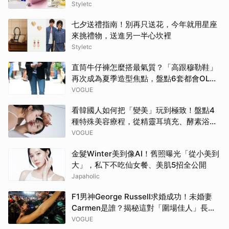
Styletc
七夕送禮指南！別再只送花，今年就用星座
來挑禮物，送進另一半心坎裡
Styletc
直筒牛仔褲怎麼搭最氣質？「高跟穆勒鞋」
再次成為夏季造型焦點，盤點6套都會OL穿
搭公式
VOGUE
看韓國人如何把「變美」玩到極致！盤點4
種特殊美容療程，從精靈耳填充、酵素浴到
一天做10項醫美
VOGUE
金髮Winter美到像AI！舊照曝光「從小美到
大」，私下不吃仙女餐、美肌5招全公開
Japaholic
F1男神George Russell求婚成功！未婚妻
Carmen是誰？揭秘這對「圍場佳人」長跑6
年的戀愛故事
VOGUE