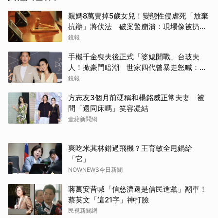
親媽8萬賣掉5歲女兒！變態性侵虐死「放棄
抗辯」將伏法 破案警崩潰：現場像被扔掉
的洋娃娃
鏡報
手機千金喪夫後正式「婆媳開戰」台玻夫
人！掀豪門暗潮 世家四代曾暴走怒喊：我
只是一個年輕人
鏡報
方志友3個月前硬稱和楊銘威正常夫妻 被
問「還同床嗎」笑容凝結
壹蘋新聞網
爽吃米其林錯過飛機？王育敏全甩鍋給
「它」
NOWNEWS今日新聞
蔣萬安昔喊「信慈濟還是信民進黨」翻車！
蔡英文「這21字」神打臉
民視新聞網