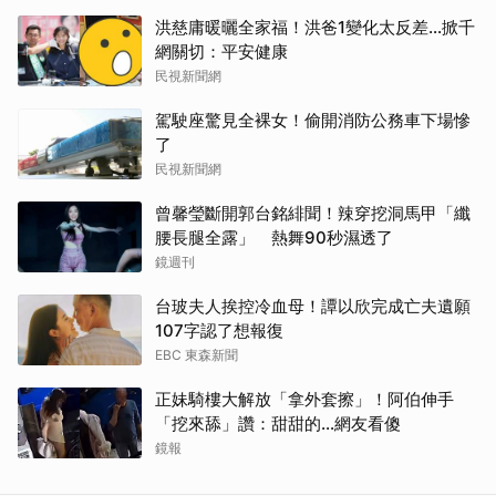
洪慈庸暖曬全家福！洪爸1變化太反差…掀千
網關切：平安健康
民視新聞網
駕駛座驚見全裸女！偷開消防公務車下場慘
了
民視新聞網
曾馨瑩斷開郭台銘緋聞！辣穿挖洞馬甲「纖
腰長腿全露」 熱舞90秒濕透了
鏡週刊
台玻夫人挨控冷血母！譚以欣完成亡夫遺願
107字認了想報復
EBC 東森新聞
正妹騎樓大解放「拿外套擦」！阿伯伸手
「挖來舔」讚：甜甜的...網友看傻
鏡報