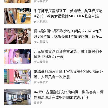
女人我最大
牛仔褲穿搭靈感來了！吳速玲、吳宜樺搭配
4公式，歐美女星愛牌MOTHER登台～誰穿
誰腿長
女人我最大
從L碼穿回S碼不靠少吃！網友55→45kg只
改8個習慣，吃飯養成1習慣瘦超快、超多人
容易忽略
女人我最大
元元親吻實測唇膏竟零沾染！爆汗爆哭都不
掉妝 防水彩妝推薦
女人我最大
虞珮儀解鎖宮古島！宮古藍美如仙境 海龜浮
潛、人氣美食一次收服
女人我最大
44坪中古屋翻新現代簡約風，機能書房＋彈
性廚房設計完成明亮開放式親子宅
設計家