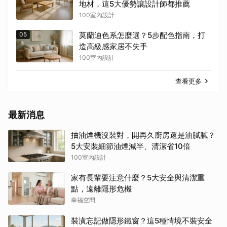
地材，這5大優勢讓設計師都推薦
100室內設計
05
莫蘭迪色系怎麼選？5步配色指南，打
造高級感家居不失手
100室內設計
查看更多
最新消息
抽油煙機沒裝對，開再久廚房還是油膩膩？
5大安裝細節油煙減半、清潔省10倍
100室內設計
家有長輩要注意什麼？5大安全與清潔重
點，遠離隱形危機
幸福空間
裝潢忘記做隱形鐵窗？這5種情境不裝安全