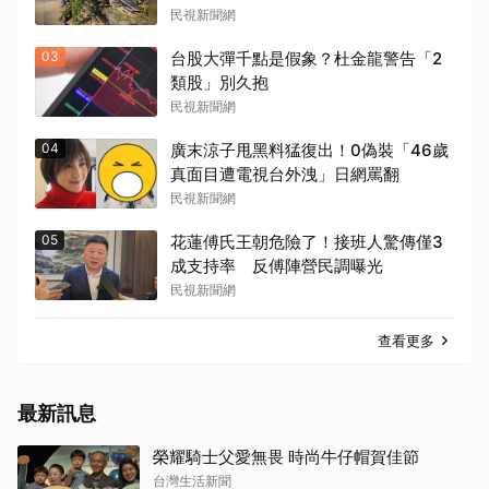
民視新聞網
03
台股大彈千點是假象？杜金龍警告「2
類股」別久抱
民視新聞網
04
廣末涼子甩黑料猛復出！0偽裝「46歲
真面目遭電視台外洩」日網罵翻
民視新聞網
05
花蓮傅氏王朝危險了！接班人驚傳僅3
成支持率 反傅陣營民調曝光
民視新聞網
查看更多
最新訊息
榮耀騎士父愛無畏 時尚牛仔帽賀佳節
台灣生活新聞