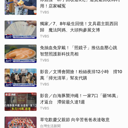
用！店家喊冤
TVBS
獨家／7、8年級生回憶！文具霸主凱西回
歸 魔法阿媽、大頭狗參展文博
TVBS
免抽血免穿戴！「照鏡子」推估血壓心跳
智慧照護新科技亮相
TVBS
影音／文博會開搶！粉絲夜排12小時 揹10
萬「掃光清單」幫友代購
TVBS
影音／白海豚襲沖繩！一家7口「砸16萬」
才返台 滯留最久達1週
TVBS
草屯歡慶父親節 向辛苦爸爸表達敬意
台灣生活新聞