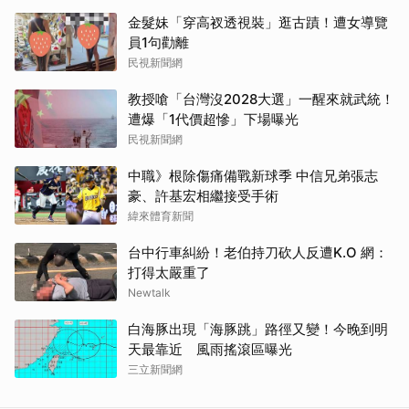
金髮妹「穿高衩透視裝」逛古蹟！遭女導覽
員1句勸離
民視新聞網
教授嗆「台灣沒2028大選」一醒來就武統！
遭爆「1代價超慘」下場曝光
民視新聞網
中職》根除傷痛備戰新球季 中信兄弟張志
豪、許基宏相繼接受手術
緯來體育新聞
台中行車糾紛！老伯持刀砍人反遭K.O 網：
打得太嚴重了
Newtalk
白海豚出現「海豚跳」路徑又變！今晚到明
天最靠近 風雨搖滾區曝光
三立新聞網