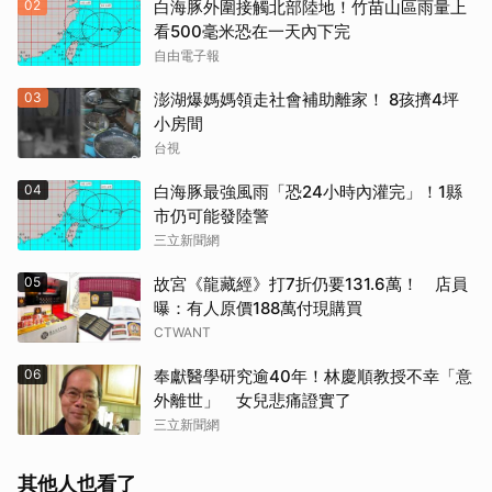
02
白海豚外圍接觸北部陸地！竹苗山區雨量上
看500毫米恐在一天內下完
自由電子報
03
澎湖爆媽媽領走社會補助離家！ 8孩擠4坪
小房間
台視
04
白海豚最強風雨「恐24小時內灌完」！1縣
市仍可能發陸警
三立新聞網
05
故宮《龍藏經》打7折仍要131.6萬！ 店員
曝：有人原價188萬付現購買
CTWANT
06
奉獻醫學研究逾40年！林慶順教授不幸「意
外離世」 女兒悲痛證實了
三立新聞網
其他人也看了