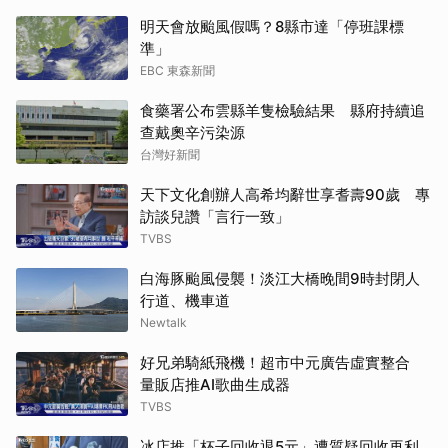
明天會放颱風假嗎？8縣市達「停班課標
準」
EBC 東森新聞
食藥署公布雲縣羊隻檢驗結果 縣府持續追
查戴奧辛污染源
台灣好新聞
天下文化創辦人高希均辭世享耆壽90歲 專
訪談兒讚「言行一致」
TVBS
白海豚颱風侵襲！淡江大橋晚間9時封閉人
行道、機車道
Newtalk
好兄弟騎紙飛機！超市中元廣告虛實整合
量販店推AI歌曲生成器
TVBS
冰店推「杯子回收退5元」遭質疑回收再利