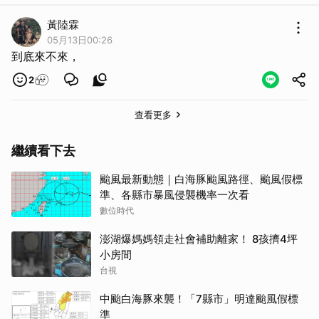
黃陸霖
05月13日00:26
到底來不來，
2
查看更多
繼續看下去
颱風最新動態｜白海豚颱風路徑、颱風假標
準、各縣市暴風侵襲機率一次看
數位時代
澎湖爆媽媽領走社會補助離家！ 8孩擠4坪
小房間
台視
中颱白海豚來襲！「7縣市」明達颱風假標
準