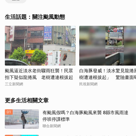
生活話題：關注颱風動態
颱風逼近淡水老街驟雨狂襲！民眾
白海豚發威！淡水驚見龍捲
拍下疑似龍捲風 老樹遭連根拔起
樹遭連根拔起」 驚險畫面
三立新聞網
民視新聞網
更多生活相關文章
01
有颱風假嗎？白海豚颱風來襲 8縣市風雨達
停班停課標準
聯合新聞網