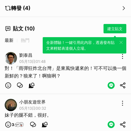
轉發 (4)
貼文 (10)
建立貼文
最新
熱門
全新體驗！一鍵引用此內容，透過發布貼
文來輕鬆表達個人立場。
劉泰昌
取消
05月13日01:48
對！「雨彈狂炸北台灣」是東風快遞來的！可不可以換一個
新鮮的？狼來了！啊狼咧？
小朋友遊世界
05月13日00:32
妹子的腿不錯，很好。
3