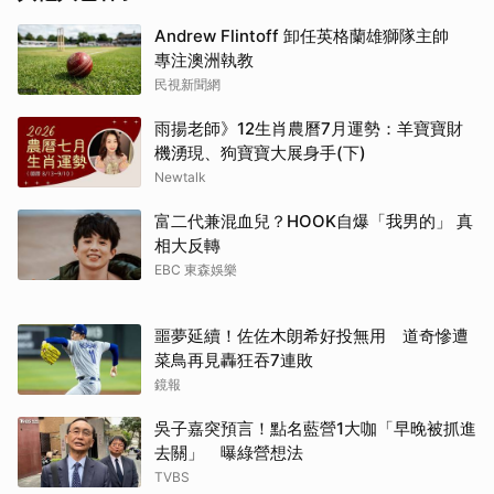
Andrew Flintoff 卸任英格蘭雄獅隊主帥
專注澳洲執教
民視新聞網
雨揚老師》12生肖農曆7月運勢：羊寶寶財
機湧現、狗寶寶大展身手(下)
Newtalk
富二代兼混血兒？HOOK自爆「我男的」 真
相大反轉
EBC 東森娛樂
噩夢延續！佐佐木朗希好投無用 道奇慘遭
菜鳥再見轟狂吞7連敗
鏡報
吳子嘉突預言！點名藍營1大咖「早晚被抓進
去關」 曝綠營想法
TVBS