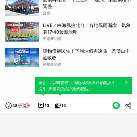
調整
台視
LIVE／白海豚掠北台！各地風雨漸增 氣象
署17:40最新說明
民視新聞網
穩物價顧民生！下周油價再凍漲 差價由中
油吸收
民視新聞網
全新體驗！一鍵引用此內容，透過發布貼
可以轉發或引用此內容至自己的貼文中，
文來輕鬆表達個人立場。
來發表您的評論或觀點。
48
10
14
類別
服務條款
隱私權政策
服務聲明
© LINE Plus Corporation