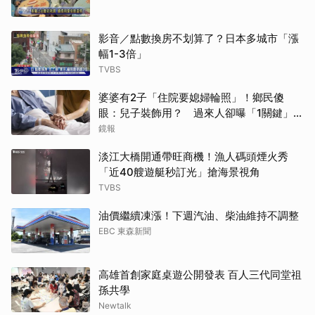
影音／點數換房不划算了？日本多城市「漲
幅1-3倍」
TVBS
婆婆有2子「住院要媳婦輪照」！鄉民傻
眼：兒子裝飾用？ 過來人卻曝「1關鍵」才
做決定
鏡報
淡江大橋開通帶旺商機！漁人碼頭煙火秀
「近40艘遊艇秒訂光」搶海景視角
TVBS
油價繼續凍漲！下週汽油、柴油維持不調整
EBC 東森新聞
高雄首創家庭桌遊公開發表 百人三代同堂祖
孫共學
Newtalk