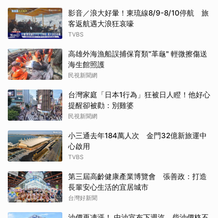
影音／浪大好暈！東琉線8/9-8/10停航 旅
客返航遇大浪狂哀嚎
TVBS
高雄外海漁船誤捕保育類"革龜" 輕微擦傷送
海生館照護
民視新聞網
台灣家庭「日本1行為」狂被日人瞪！他好心
提醒卻被勸：別雞婆
民視新聞網
小三通去年184萬人次 金門32億新旅運中
心啟用
TVBS
第三屆高齡健康產業博覽會 張善政：打造
長輩安心生活的宜居城市
台灣好新聞
油價再凍漲！ 中油宣布下週汽、柴油價格不