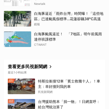
Newtalk
白海豚逼近「雨炸台灣」時間曝！「這些地
區」已達颱風假標準…花蓮卻飆38°C高溫
鏡報
白海豚颱風逼近！ 「7地區」明午前風雨
達停班課標準
CTWANT
查看更多民視新聞網
最近1小時結果
01
特斯拉衝撞12車「賓士救幾十人」！車
主：幸好撞到我的車
民視新聞網
02
台灣援助熊本「捐一物」！日網直呼：
給台灣統治算了