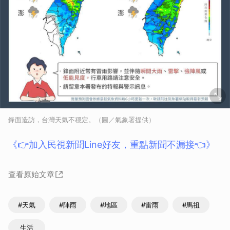
鋒面造訪，台灣天氣不穩定。（圖／氣象署提供）
《👉加入民視新聞Line好友，重點新聞不漏接👈》
查看原始文章
#天氣
#陣雨
#地區
#雷雨
#馬祖
生活