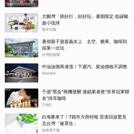
大鵬灣「搭好行．好好玩」暑期限定 低碳暢
遊小琉球
青年日報
暑假親子遊嘉義水上 太空、糖果、咖啡到
採果一次玩
台灣好新聞
中油油價再凍漲！下週汽、柴油價格不調整
Newtalk
千億"黑金"商機發酵 連鎖業者推"世界冠軍聯
名"掛耳咖啡
TVBS
白海豚來了！7縣市大雨特報 雷達回波驚見
北台灣「被罩住」
自由電子報