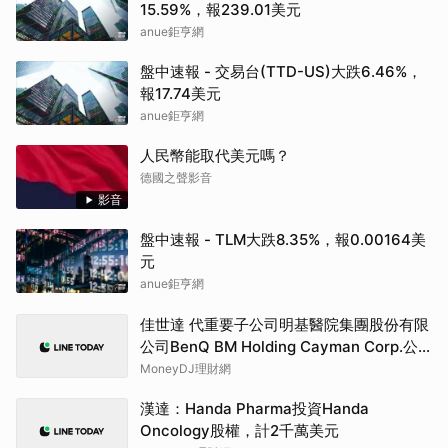
15.59%，報239.01美元
anue鉅亨網
盤中速報 - 交易台(TTD-US)大跌6.46%，
報17.74美元
anue鉅亨網
人民幣能取代美元嗎？
德國之聲影音
影音
盤中速報 - TLM大跌8.35%，報0.00164美
元
anue鉅亨網
佳世達 代重要子公司明基醫院集團股份有限
公司BenQ BM Holding Cayman Corp.公
告功能性委員會成員異動
MoneyDJ理財網
漢達：Handa Pharma投資Handa
Oncology股權，計2千萬美元