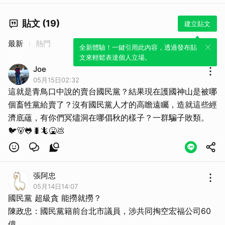
貼文 (19)
建立貼文
最新
熱門
全新體驗！一鍵引用此內容，透過發布貼
文來輕鬆表達個人立場。
Joe
05月15日02:32
這就是青鳥口中說的賣台國民黨？結果現在護國神山是被哪
個畜牲黨給賣了？沒有國民黨人才的高瞻遠矚，造就這些經
濟底蘊，有你們冥燼洞在哪倡秋的樣子？一群騙子敗類。
🐦🐻🐸🐛🦎🤮💩
張阿忠
05月14日14:07
國民黨 超級貪 能撈就撈？
陳政忠：國民黨籍前台北市議員，涉共同掏空宏福公司60
億。