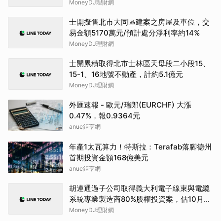
MoneyDJ理財網
士開擬售北市大同區建案之房屋及車位，交
易金額5170萬元/預計處分淨利率約14%
MoneyDJ理財網
士開累積取得北市士林區天母段二小段15、
15-1、16地號不動產，計約5.1億元
MoneyDJ理財網
外匯速報 - 歐元/瑞郎(EURCHF) 大漲
0.47%，報0.9364元
anue鉅亨網
年產1太瓦算力！特斯拉：Terafab落腳德州
首期投資金額168億美元
anue鉅亨網
胡連通過子公司取得義大利電子線束與電纜
系統專業製造商80%股權投資案，估10月底
完成
MoneyDJ理財網