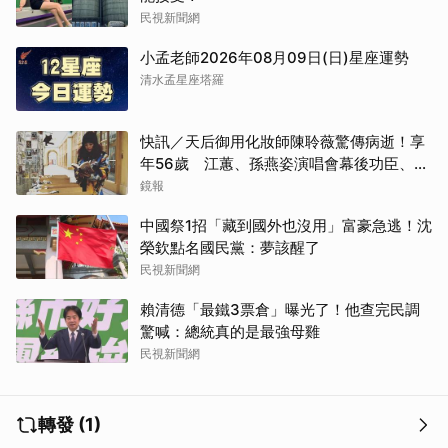
民視新聞網
小孟老師2026年08月09日(日)星座運勢
清水孟星座塔羅
快訊／天后御用化妝師陳聆薇驚傳病逝！享
年56歲 江蕙、孫燕姿演唱會幕後功臣、蔡
健雅崩潰難接受
鏡報
取消
中國祭1招「藏到國外也沒用」富豪急逃！沈
榮欽點名國民黨：夢該醒了
民視新聞網
賴清德「最鐵3票倉」曝光了！他查完民調
驚喊：總統真的是最強母雞
民視新聞網
轉發 (1)