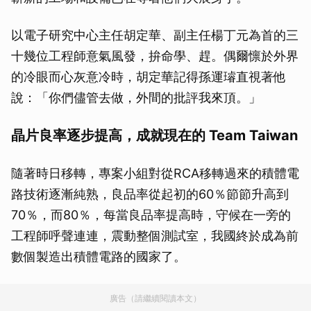
以電子研究中心主任胡定華、副主任楊丁元為首的三
十幾位工程師意氣風發，拚命學、趕。偶爾懔於外界
的冷眼而心灰意冷時，胡定華記得孫運璿直視著他
說：「你們儘管去做，外間的批評我來頂。」
晶片良率逐步提高，成就現在的 Team Taiwan
隨著時日移轉，專案小組對從RCA移轉過來的積體電
路技術逐漸純熟，良品率從起初的60％節節升高到
70％，而80％，每當良品率提高時，守候在一旁的
工程師呼聲連連，震動整個測試室，我國終於成為前
數個製造出積體電路的國家了。
廣告（請繼續閱讀本文）