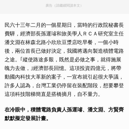
廣告（請繼續閱讀本文）
民六十三年二月的一個星期日，當時的行政院秘書長
費驊，經濟部長孫運璿和旅美學人ＲＣＡ研究室主任
潘文淵在林森北路小欣欣豆漿店吃早餐，一個小時
後，兩位首長已做好決定，我國將邁向製造積體電路
之途。｢縱使路途多艱，既然是必做之事，就得施展
魄力去做，｣經濟部長回憶。這項投資四億元，將帶
動國內科技大革新的案子，一宣布就引起很大爭議，
許多人認為，台灣工業仍停留在裝配階段，想要攀登
這項科技階梯簡直是搭橋摘月，自不量力。
在冷眼中，積體電路負責人孫運璿、潘文淵、方賢齊
默默擬定發展計畫。