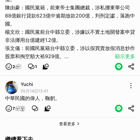
陳由豪：國民黨籍，前東帝士集團總裁，涉私挪東華公司
88億銀行貸款623億中逾期放款200億，判刑定讞，落跑中
國。
楊文欣：國民黨前台中縣立委，涉嫌以不實土地開發案申貸
非法挪用台億建經1.2億。
張文儀：前國民黨籍台中縣立委，涉以假買賣放假消息炒作
股票和掏空順大裕929億。
顯示更多
張萬利：國民黨籍，前景文集團董事長，涉行賄超貸掏空景
2
1
文技術學院20億另外違法吸金133億。
王又曾：前國民黨中常委，掏空力霸集團百億，判刑定讞，
Yuchi
落跑海外。
05月14日13:41
王玉雲：前國民黨籍高雄市長，涉中興銀行超貸案違法放貸
中華民國的偉人，鞠躬。
80億。
7
王志雄：前國民黨籍高雄市立委，涉中興銀行超貸案涉嫌違
法放貸126億造成97億呆帳。
查看更多
王世雄：前國民黨籍立法委員，擔任尖美百貨董事長涉於民
國８９年期間惡意積欠廠商一億五千多萬元。
繼續看下去