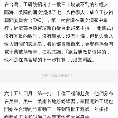
在台灣，工研院招考了一批三十幾歲不到的年輕人；
隔海，美國的潘文淵找了七、八位學人，成立了技術
顧問委員會（TAC），第一次會議在潘文淵家中舉
行，經濟部長孫運璿親自從台北飛來主持，｢開幕式｣
沒有冗長的致詞，沒有觀眾，沒有司儀，但是與會八
個人個個鬥志高昂，看到部長親自來，更覺得為台灣
電子業披荊斬棘，捨我其誰。｢跟著他做是值得的，
他不是在為官場的下一步打算，｣潘文淵說。
廣告（請繼續閱讀本文）
六十五年四月，第一批二十位工程師赴美，他們分布
在美東、美中、美南各地紛紛學習，積體電路工場也
開始在台灣的竹東動工，等到這批工程師一年多後，
嶄新的工場和設備已在等著他們大展身手。