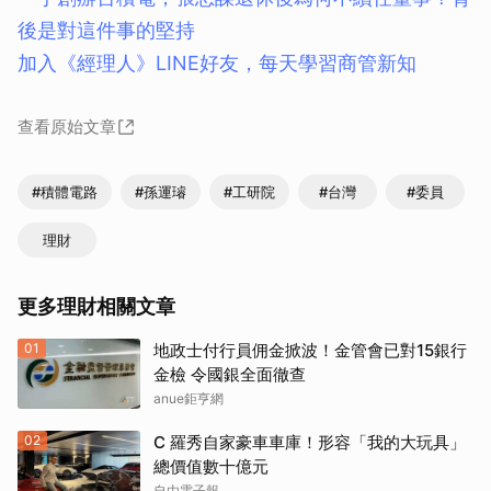
後是對這件事的堅持
加入《經理人》LINE好友，每天學習商管新知
查看原始文章
#積體電路
#孫運璿
#工研院
#台灣
#委員
理財
更多理財相關文章
01
地政士付行員佣金掀波！金管會已對15銀行
金檢 令國銀全面徹查
anue鉅亨網
02
C 羅秀自家豪車車庫！形容「我的大玩具」
總價值數十億元
自由電子報