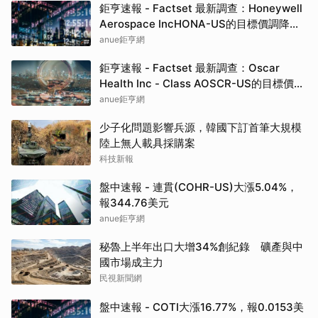
鉅亨速報 - Factset 最新調查：Honeywell
Aerospace IncHONA-US的目標價調降至
235元，幅度約6%
anue鉅亨網
鉅亨速報 - Factset 最新調查：Oscar
Health Inc - Class AOSCR-US的目標價調
升至25元，幅度約13.64%
anue鉅亨網
少子化問題影響兵源，韓國下訂首筆大規模
陸上無人載具採購案
科技新報
盤中速報 - 連貫(COHR-US)大漲5.04%，
報344.76美元
anue鉅亨網
秘魯上半年出口大增34%創紀錄 礦產與中
國市場成主力
民視新聞網
盤中速報 - COTI大漲16.77%，報0.0153美