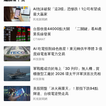
王令麟：前國民黨籍不分區立委，涉掏空台開和遠倉公司資
AI泡沫破裂「這2檔」恐慘跌！1公司有望成
產共約12億，判刑定讞。
最大贏家
王素筠 國民黨籍，涉嫌協助前國民黨籍苗栗縣長何智輝非
民視新聞網
法洗錢和隱匿非法超貸11億。
朱安雄；前國民黨籍高雄市議長，涉掏空安峰公司資金217
台股收復44000點大關 「二關鍵」看AI產
業長線發展
億和議長賄選，判刑定讞。
CTWANT
…
AI 吃電怪獸綠色救星！東元轉供半導體 3 億
度綠電進軍電力交易
科技新報
軍戰艦成功於海上「3D 列印」無人機，貨
櫃微型工廠於 2026 環太平洋軍演首次亮相
科技新報
美股開盤「冰火兩重天」！那指下跌94點
輝達、台積電逆勢走高
民視新聞網