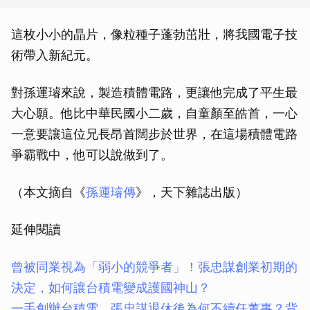
這枚小小的晶片，像粒種子蓬勃茁壯，將我國電子技
術帶入新紀元。
對孫運璿來說，製造積體電路，更讓他完成了平生最
大心願。他比中華民國小二歲，自童顏至皓首，一心
一意要讓這位兄長昂首闊步於世界，在這場積體電路
爭霸戰中，他可以說做到了。
（本文摘自《
孫運璿傳
》，天下雜誌出版）
延伸閱讀
曾被同業視為「弱小的競爭者」！張忠謀創業初期的
決定，如何讓台積電變成護國神山？
一手創辦台積電，張忠謀退休後為何不續任董事？背