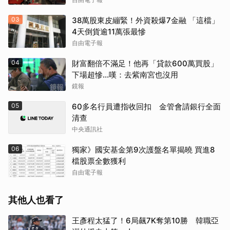
03
38萬股東皮繃緊！外資殺爆7金融 「這檔」
4天倒貨逾11萬張最慘
自由電子報
04
財富翻倍不滿足！他再「貸款600萬買股」
下場超慘...嘆：去紫南宮也沒用
鏡報
05
60多名行員遭指收回扣 金管會請銀行全面
清查
中央通訊社
06
獨家》國安基金第9次護盤名單揭曉 買進8
檔股票全數獲利
自由電子報
其他人也看了
王彥程太猛了！6局飆7K奪第10勝 韓職亞