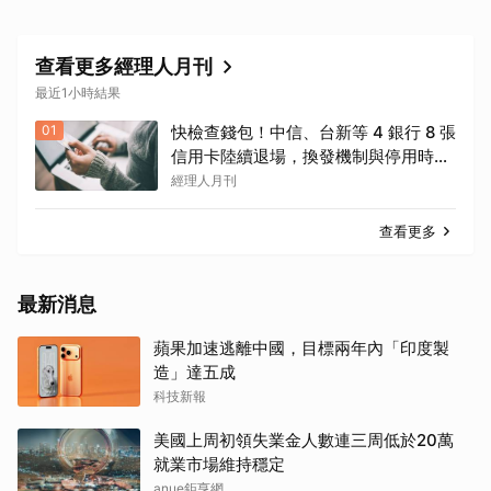
查看更多經理人月刊
最近1小時結果
01
快檢查錢包！中信、台新等 4 銀行 8 張
信用卡陸續退場，換發機制與停用時間
一次看
經理人月刊
查看更多
最新消息
蘋果加速逃離中國，目標兩年內「印度製
造」達五成
科技新報
美國上周初領失業金人數連三周低於20萬
就業市場維持穩定
anue鉅亨網