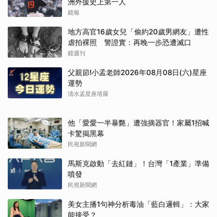
洲外援史上第一人
鏡報
地方高官16歲女兒「偷約20歲男網友」遭性
虐拍裸照 警證實：再晚一步恐遭滅口
鏡週刊
父親節!小孟老師2026年08月08日(六)星座
運勢
清水孟星座塔羅
他「愛愛一半暴斃」遭強摘器官！家屬1招喊
卡驚揭黑幕
民視新聞網
馬斯克啟動「去紅鏈」！台灣「1產業」準備
噴發
民視新聞網
美女主播1句神分析毒油「藍白邏輯」：大家
能接受？