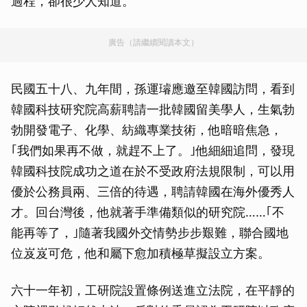
過程，卻很少人知道。
廣告（請繼續閱讀本文）
民國五十八、九年間，孫運璿應邀至韓國訪問，看到
韓國科技研究院高薪聘請一批韓國留美學人，生氣勃
勃開發電子、化學、紡織專業技術，他暗暗焦急，
｢我們如果再不做，就趕不上了。｣他細細追問，發現
韓國科技院成功之道在於不受政府法規限制，可以用
優於公務員兩、三倍的待遇，聘請韓國在海外優秀人
才。回台灣後，他就著手準備類似的研究院……｢不
能再等了，｣隨著我國外交情勢步步艱難，聯合國地
位岌岌可危，他和屬下愈加積極草擬設立方案。
六十一年初，工研院設置條例送進立法院，在平靜的