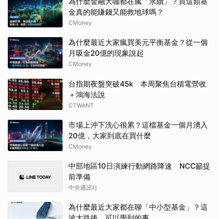
為什麼金融大咖都在瘋「永續」？買這類基
金真的能賺錢又能救地球嗎？
CMoney
為什麼最近大家瘋買美元平衡基金？從一個
月吸金20億的現象說起
CMoney
台指期夜盤突破45k 本周聚焦台積電營收
＋鴻海法說
CTWANT
市場上沖下洗心很累？這檔基金一個月湧入
20億，大家到底在買什麼
CMoney
中部地區10日演練行動網路降速 NCC籲提
前準備
中央通訊社
為什麼最近大家都在聊「中小型基金」？這
波大跌後，可以學到的事