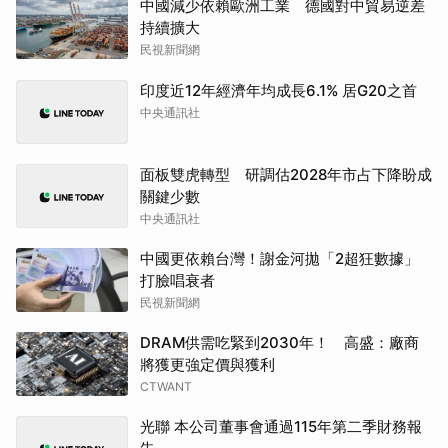
中國減少依賴歐洲工業 德國對中貿易逆差
持續擴大
民視新聞網
印度近12年經濟年均成長6.1% 居G20之首
中央通訊社
面板雙虎轉型 研調估2028年市占下降盼成
關鍵少數
中央通訊社
中國更依賴台灣！謝金河拋「2超狂數據」
打臉唱衰者
民視新聞網
DRAM供需吃緊到2030年！ 高盛：廠商
將獲更強定價與獲利
CTWANT
光聯 本公司董事會通過115年第二季財務報