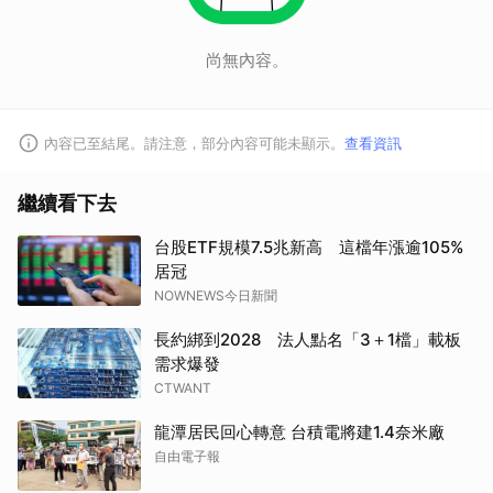
尚無內容。
內容已至結尾。請注意，部分內容可能未顯示。
查看資訊
繼續看下去
台股ETF規模7.5兆新高 這檔年漲逾105%
居冠
NOWNEWS今日新聞
長約綁到2028 法人點名「3＋1檔」載板
需求爆發
CTWANT
龍潭居民回心轉意 台積電將建1.4奈米廠
自由電子報