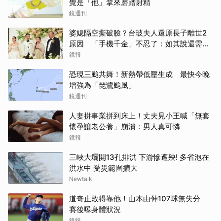
覺是「他」拿來磨蹭射精
鏡週刊
婆媳隔空撕破臉？台玻夫人還原長子離世2
原因 「手機千金」不忍了：如其說還需要
離開嗎？
鏡報
恐現三颱共舞！新熱帶低壓生成 最快今晚
增強為「琵鷺颱風」
鏡週刊
人妻拼事業拼到床上！丈夫見小王喊「無套
懷孕讓老公養」崩潰：男人真可憐
鏡報
三峽大壩開13孔排洪 下游慘遭殃! 多省泡在
洪水中 受災範圍擴大
Newtalk
道奇止敗得靠他！山本由伸107球無失分
賽後曝身體狀況
鏡報