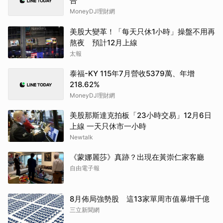
告
MoneyDJ理財網
美股大變革！「每天只休1小時」操盤不用再
熬夜 預計12月上線
太報
泰福-KY 115年7月營收5379萬、年增
218.62%
MoneyDJ理財網
美股那斯達克拍板「23小時交易」12月6日
上線 一天只休市一小時
Newtalk
《蒙娜麗莎》真跡？出現在黃崇仁家客廳
自由電子報
8月佈局強勢股 這13家單周市值暴增千億
三立新聞網