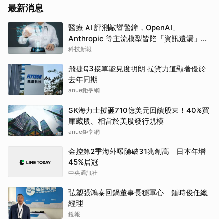
最新消息
醫療 AI 評測敲響警鐘，OpenAI、
Anthropic 等主流模型皆陷「資訊遺漏」盲
點
科技新報
飛捷Q3接單能見度明朗 拉貨力道顯著優於
去年同期
anue鉅亨網
SK海力士擬砸710億美元回饋股東！40%買
庫藏股、相當於美股發行規模
anue鉅亨網
金控第2季海外曝險破31兆創高 日本年增
45%居冠
中央通訊社
弘塑張鴻泰回鍋董事長穩軍心 鍾時俊任總
經理
鏡報