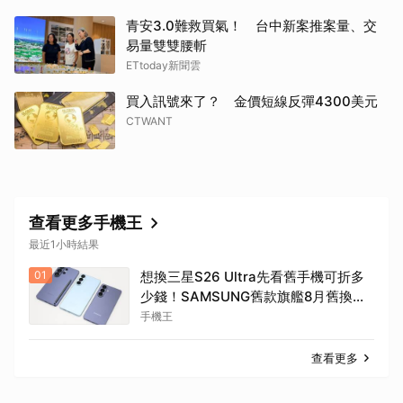
青安3.0難救買氣！ 台中新案推案量、交
易量雙雙腰斬
ETtoday新聞雲
買入訊號來了？ 金價短線反彈4300美元
CTWANT
查看更多手機王
最近1小時結果
01
想換三星S26 Ultra先看舊手機可折多
少錢！SAMSUNG舊款旗艦8月舊換新
價格參考
手機王
查看更多