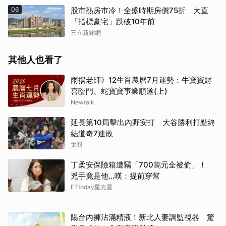
06
股市熱房市冷！全盛時期房價75折 大直
「指標豪宅」跌破10年前
三立新聞網
其他人也看了
雨揚老師》12生肖農曆7月運勢：牛寶寶財
喜臨門、蛇寶寶事業順遂(上)
Newtalk
延長第10局擊出內野安打 大谷勝利打點終
結道奇7連敗
太報
取消
丁柔安保險箱遭竊「700萬元全被偷」！
兇手竟是他...嘆：提前穿幫
ETtoday星光雲
陽台內褲沾滿精液！新北人妻調監視器 驚