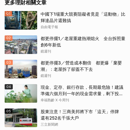
更多理財相關文章
01
中國下1場重大競賽阻礙者竟是「這動物」比
輝達晶片還難搞
自由電子報
02
都更停擺1／老屋重建熱潮熄火 全台拆照量
創6年新低
鏡週刊
03
都更停擺3／營造成本翻倍 都更爆「棄嬰
潮」：老屋拆了卻蓋不下去
鏡週刊
04
現金、定存、銀行存款，長期最危險！建議
準備六個月到一年的現金需求量，剩下投資
這2個
幸福熟齡 X 今周刊
05
股東注意！三商美邦將下市「這天」停牌
還有252名千張大戶
三立新聞網