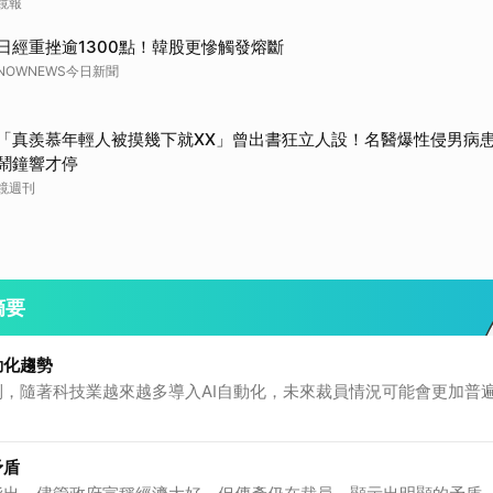
鏡報
日經重挫逾1300點！韓股更慘觸發熔斷
NOWNEWS今日新聞
「真羨慕年輕人被摸幾下就XX」曾出書狂立人設！名醫爆性侵男病
鬧鐘響才停
鏡週刊
摘要
動化趨勢
到，隨著科技業越來越多導入AI自動化，未來裁員情況可能會更加普
矛盾