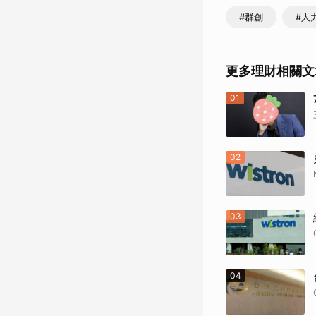
#群創
#人
更多理財相關文
01
02
03
04