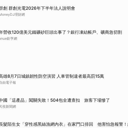
取消
群創 群創光電2026年下半年法人說明會
MoneyDJ理財網
年營收120億美元鐵礦砂巨頭出事了？銀行凍結帳戶、礦商急切割
anue鉅亨網
高雄8月7日城鎮韌性防空演習 人車管制違者最高罰15萬
自由電子報
中國「這產品」闖關失敗！504包全遭查扣 旅客下場慘了
民視新聞網
長髮陌生女「穿性感黑絲漁網內衣」在家門口排回 他害怕急報警！