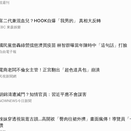
鏡週刊
富二代兼混血兒？HOOK自爆「我男的」 真相大反轉
EBC 東森娛樂
國民黨曾轟綠營擋慈濟買疫苗 林智群曝當年陳時中「這句話」打臉
自由電子報
電商老闆不倫女主管！正宮翻出「超色道具包」崩潰
民視新聞網
胡錦濤遭滅門？知情官員：習近平應不會謀害
NOWNEWS今日新聞
辣妹穿透視裝逛古蹟…高開衩「臀肉往裙外擠」畫面瘋傳！導覽員「
讚