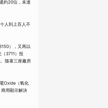
遣約20位，未達
十人到上百人不
150），又再以
（3711）投
元。隨著三座廠房
Oxide（氧化
、商用顯示解決