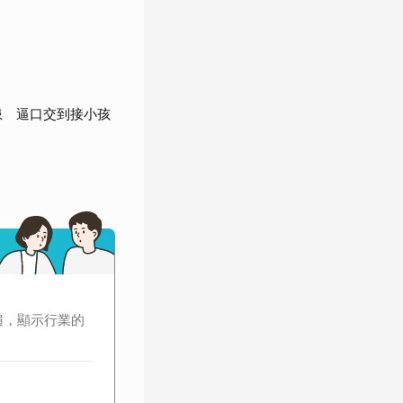
患 逼口交到接小孩
遍，顯示行業的