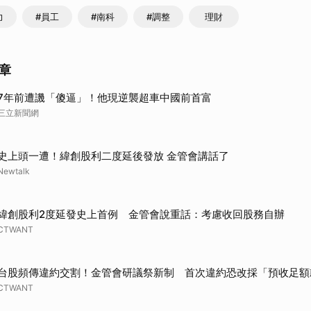
力
#員工
#南科
#調整
理財
章
7年前遭譏「傻逼」！他現逆襲超車中國前首富
三立新聞網
史上頭一遭！緯創股利二度延後發放 金管會講話了
Newtalk
緯創股利2度延發史上首例 金管會說重話：考慮收回股務自辦
CTWANT
台股頻傳違約交割！金管會研議祭新制 首次違約恐改採「預收足額
CTWANT