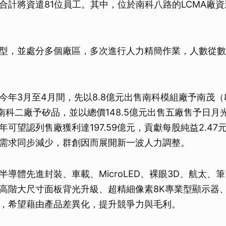
合計將資遣81位員工。其中，位於南科八路的LCMA廠資
型，並處分多個廠區，多次進行人力精簡作業，人數從數
今年3月至4月間，先以8.8億元出售南科模組廠予南茂（8
售南科二廠予矽品，並以總價148.5億元出售五廠售予日月光
可望認列售廠獲利達197.59億元，貢獻每股純益2.47
需求同步減少，群創因而展開新一波人力調整。
導體先進封裝、車載、MicroLED、裸眼3D、航太、筆電
高階大尺寸面板背光升級、超精細像素8K專業型顯示器
，希望藉由產品差異化，提升競爭力與毛利。