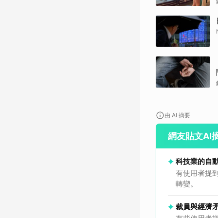
由 AI 摘要
網友貼文AI
科技業的自
有使用者提
轉變。
裁員與經濟