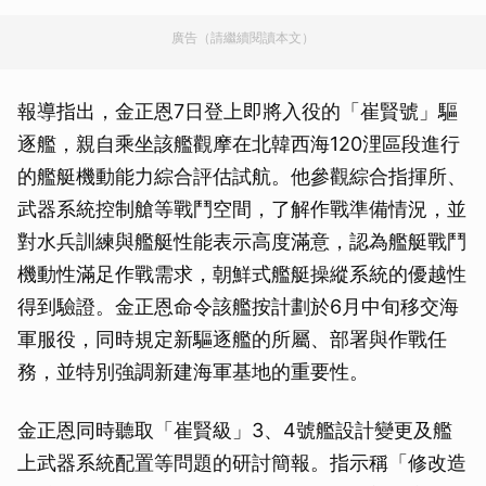
廣告（請繼續閱讀本文）
報導指出，金正恩7日登上即將入役的「崔賢號」驅
逐艦，親自乘坐該艦觀摩在北韓西海120浬區段進行
的艦艇機動能力綜合評估試航。他參觀綜合指揮所、
武器系統控制艙等戰鬥空間，了解作戰準備情況，並
對水兵訓練與艦艇性能表示高度滿意，認為艦艇戰鬥
機動性滿足作戰需求，朝鮮式艦艇操縱系統的優越性
得到驗證。金正恩命令該艦按計劃於6月中旬移交海
軍服役，同時規定新驅逐艦的所屬、部署與作戰任
務，並特別強調新建海軍基地的重要性。
金正恩同時聽取「崔賢級」3、4號艦設計變更及艦
上武器系統配置等問題的研討簡報。指示稱「修改造