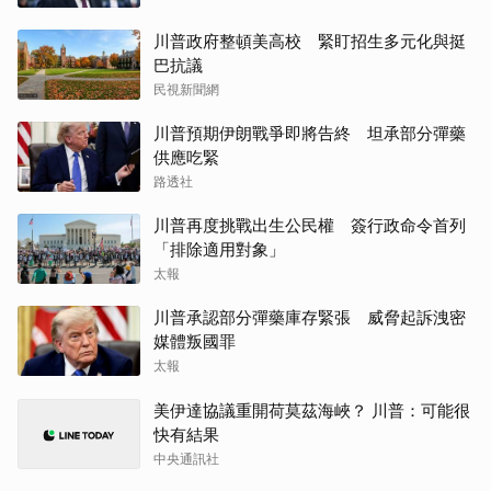
川普政府整頓美高校 緊盯招生多元化與挺
巴抗議
民視新聞網
川普預期伊朗戰爭即將告終 坦承部分彈藥
供應吃緊
路透社
川普再度挑戰出生公民權 簽行政命令首列
「排除適用對象」
太報
川普承認部分彈藥庫存緊張 威脅起訴洩密
媒體叛國罪
太報
美伊達協議重開荷莫茲海峽？ 川普：可能很
快有結果
中央通訊社