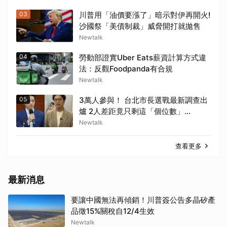
03
川普用「油價要漲了」暗示對伊再開火!
沙國祭「美債制裁」威脅開打就拋售
Newtalk
04
勞動部證實Uber Eats薪資計算方式違
法：反觀Foodpanda有合規
Newtalk
05
3萬人參與！ 台北市長選戰最新調查出
爐 2人差距竟只剩這「個位數」...
Newtalk
查看更多
最新消息
要讓中國無法再傾銷！川普簽公告多晶矽產
品徵15%關稅自12/4生效
Newtalk