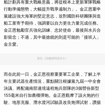
船計劃具有重大戰略意義，將從根本上更新軍隊戰略
行動準備態勢，大幅提升戰爭遏制力」。金正恩重申
黨建設強大海軍的堅定意志，並對國防科研團隊與造
船工業寄予期待，強調要以自力更生力量完成任務。
金正恩勉勵官兵強化訓練、忠於使命，最後與水兵合
影留念；不過，其中最搶鏡的則是可能的「接班人」
金主愛。
廣告（請繼續閱讀本文）
而在此前一日，金正恩視察重要軍工企業，了解上半
年主要武器生產情況，重點關注根據黨九屆一中全會
決議、將配備南部邊境遠程炮兵部隊的3個營份新型
155毫米自行加農榴彈炮。金正恩觀摩了該火炮的行
駛、地形克服、潛水渡河試驗及改良炮彈試射，讚揚