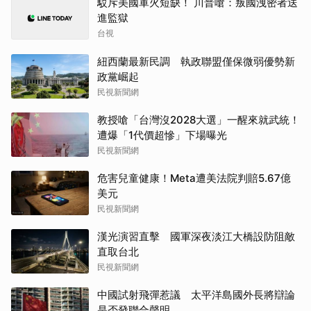
駁斥美國軍火短缺！ 川普嗆：叛國洩密者送
進監獄
台視
紐西蘭最新民調 執政聯盟僅保微弱優勢新
政黨崛起
民視新聞網
教授嗆「台灣沒2028大選」一醒來就武統！
遭爆「1代價超慘」下場曝光
民視新聞網
危害兒童健康！Meta遭美法院判賠5.67億
美元
民視新聞網
漢光演習直擊 國軍深夜淡江大橋設防阻敵
直取台北
民視新聞網
中國試射飛彈惹議 太平洋島國外長將辯論
是否發聯合聲明