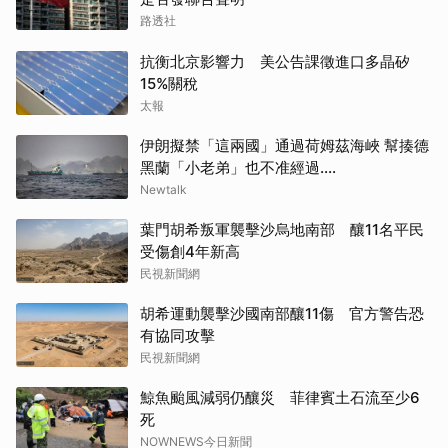
路透社
抗衡北京影響力 美公告課徵進口多晶矽
15%關稅
太報
伊朗擬禁「這兩國」通過荷姆茲海峽 幫揍德
黑蘭「小老弟」也不准經過....
Newtalk
葉門胡希叛軍襲擊沙烏地南部 釀11名平民
受傷創4年新高
民視新聞網
胡希運動襲擊沙國南部釀11傷 官方警告恐
有協同攻擊
民視新聞網
鯨魚颱風減弱仍釀災 菲律賓土石流至少6
死
NOWNEWS今日新聞