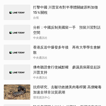
打擊中國 川普宣布對半導體關鍵原料加徵
15％關稅
台視
分析：中國反制美國留一手 預留川習對話
空間
中央通訊社
香港反送中爆發多年後 再有大學學生會解
散
中央通訊社
佛奇聽證會行使緘默權 參議員保羅促起訴
川普支持
中央通訊社
抗癌研究、去皺功效媲美肉毒桿菌 高價蠍毒
加速全球非法貿易潮
環境資訊中心