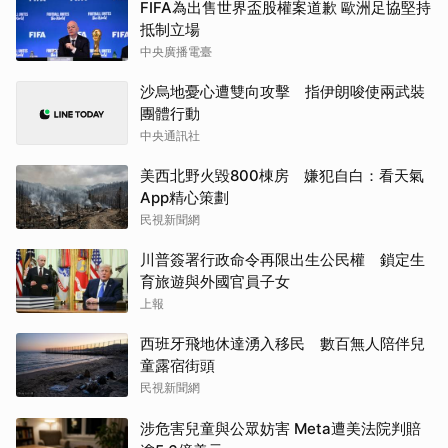
FIFA為出售世界盃股權案道歉 歐洲足協堅持
抵制立場
中央廣播電臺
沙烏地憂心遭雙向攻擊 指伊朗唆使兩武裝
團體行動
中央通訊社
美西北野火毀800棟房 嫌犯自白：看天氣
App精心策劃
民視新聞網
川普簽署行政命令再限出生公民權 鎖定生
育旅遊與外國官員子女
上報
西班牙飛地休達湧入移民 數百無人陪伴兒
童露宿街頭
民視新聞網
涉危害兒童與公眾妨害 Meta遭美法院判賠