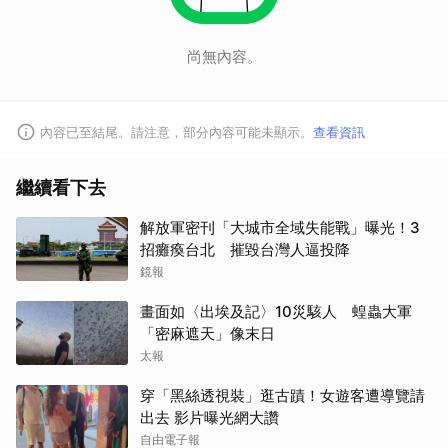
尚無內容。
內容已至結尾。請注意，部分內容可能未顯示。
查看資訊
繼續看下去
解放軍密刊「大城市全域失能戰」曝光！3
招癱瘓台北 摧毀台灣人逼投降
鏡報
畫面如〈出埃及記〉10災駭人 蝗蟲大軍
「密麻遮天」像末日
太報
穿「黑絲透視裝」逛古蹟！女遊客遭導覽請
出去 影片曝光網大讚
自由電子報