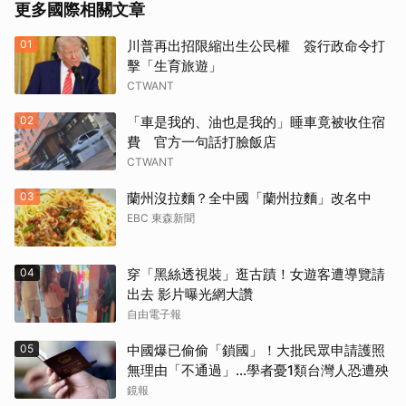
更多國際相關文章
01
川普再出招限縮出生公民權 簽行政命令打
擊「生育旅遊」
CTWANT
02
「車是我的、油也是我的」睡車竟被收住宿
費 官方一句話打臉飯店
CTWANT
03
蘭州沒拉麵？全中國「蘭州拉麵」改名中
EBC 東森新聞
04
穿「黑絲透視裝」逛古蹟！女遊客遭導覽請
出去 影片曝光網大讚
自由電子報
05
中國爆已偷偷「鎖國」！大批民眾申請護照
無理由「不通過」...學者憂1類台灣人恐遭殃
鏡報