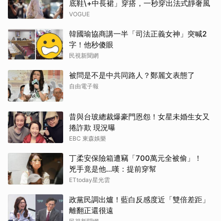
底鞋\+中長裙」穿搭，一秒穿出法式靜奢風
VOGUE
韓國瑜協商講一半「司法正義女神」突喊2
字！他秒傻眼
民視新聞網
被問是不是中共同路人？鄭麗文表態了
自由電子報
昔與台玻總裁爆豪門恩怨！女星未婚生女又
捲詐欺 現況曝
EBC 東森娛樂
丁柔安保險箱遭竊「700萬元全被偷」！
兇手竟是他...嘆：提前穿幫
ETtoday星光雲
政黨民調出爐！藍白反感度近「雙倍差距」
離翻正還很遠