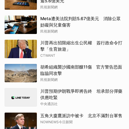
逾5.6億美元
民視新聞網
Meta遭美法院判賠5.67億美元 消除公眾
妨礙與兒童傷害
民視新聞網
川普再出招限縮出生公民權 簽行政命令打
擊「生育旅遊」
CTWANT
胡希組織襲沙國南部釀11傷 官方警告恐面
臨協同攻擊
民視新聞網
川普預期伊朗戰爭即將告終 坦承部分彈藥
供應吃緊
中央通訊社
五角大廈鷹派訪中被卡 北京不滿對台軍售
NOWNEWS今日新聞