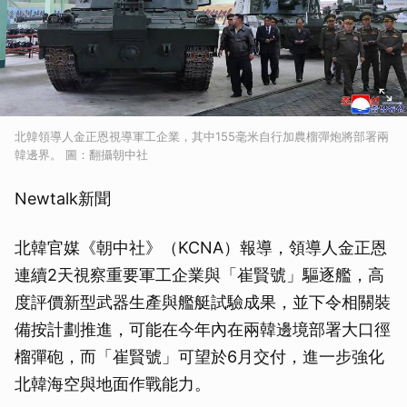
北韓領導人金正恩視導軍工企業，其中155毫米自行加農榴彈炮將部署兩
韓邊界。 圖：翻攝朝中社
Newtalk新聞
北韓官媒《朝中社》（KCNA）報導，領導人金正恩
連續2天視察重要軍工企業與「崔賢號」驅逐艦，高
度評價新型武器生產與艦艇試驗成果，並下令相關裝
備按計劃推進，可能在今年內在兩韓邊境部署大口徑
榴彈砲，而「崔賢號」可望於6月交付，進一步強化
北韓海空與地面作戰能力。