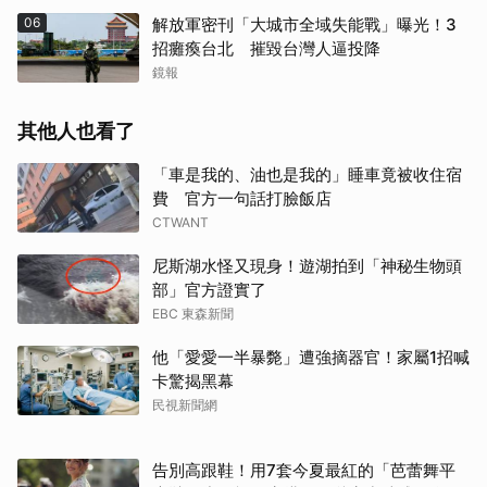
06
解放軍密刊「大城市全域失能戰」曝光！3
招癱瘓台北 摧毀台灣人逼投降
鏡報
其他人也看了
「車是我的、油也是我的」睡車竟被收住宿
費 官方一句話打臉飯店
CTWANT
尼斯湖水怪又現身！遊湖拍到「神秘生物頭
部」官方證實了
EBC 東森新聞
他「愛愛一半暴斃」遭強摘器官！家屬1招喊
卡驚揭黑幕
民視新聞網
告別高跟鞋！用7套今夏最紅的「芭蕾舞平