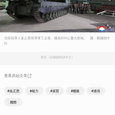
北韓領導人金正恩視導軍工企業。圖為600公釐火箭炮。 圖：翻攝朝中
社
廣告（請繼續閱讀本文）
查看原始文章
#金正恩
#能力
#崔賢
#艦艇
#邊境
國際