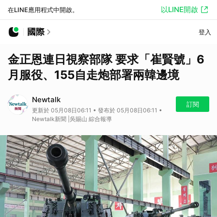
以LINE開啟
在LINE應用程式中開啟。
國際
登入
金正恩連日視察部隊 要求「崔賢號」6
月服役、155自走炮部署兩韓邊境
Newtalk
訂閱
更新於 05月08日06:11 • 發布於 05月08日06:11 •
Newtalk新聞 |吳賜山 綜合報導