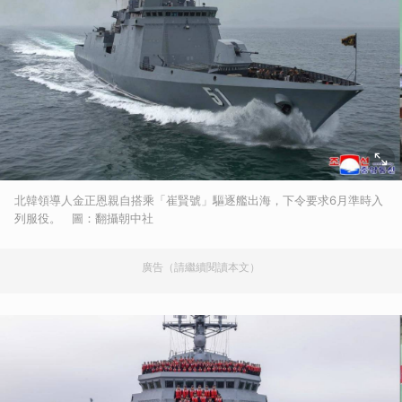
北韓領導人金正恩親自搭乘「崔賢號」驅逐艦出海，下令要求6月準時入
列服役。 圖：翻攝朝中社
廣告（請繼續閱讀本文）