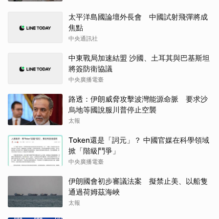
太平洋島國論壇外長會 中國試射飛彈將成
焦點
中央通訊社
中東戰局加速結盟 沙國、土耳其與巴基斯坦
將簽防衛協議
中央廣播電臺
路透：伊朗威脅攻擊波灣能源命脈 要求沙
烏地等國說服川普停止空襲
太報
Token還是「詞元」？ 中國官媒在科學領域
掀「階級鬥爭」
中央廣播電臺
伊朗國會初步審議法案 擬禁止美、以船隻
通過荷姆茲海峽
太報