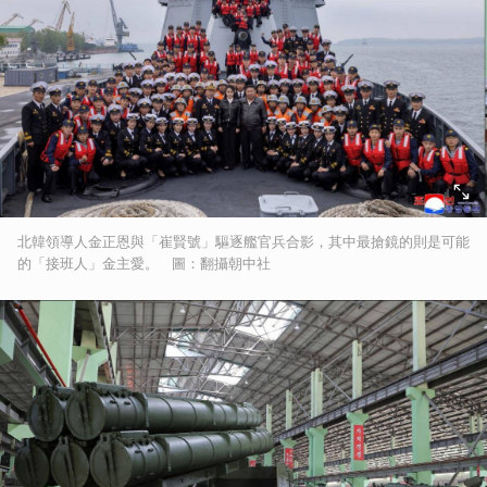
北韓領導人金正恩與「崔賢號」驅逐艦官兵合影，其中最搶鏡的則是可能
的「接班人」金主愛。 圖：翻攝朝中社