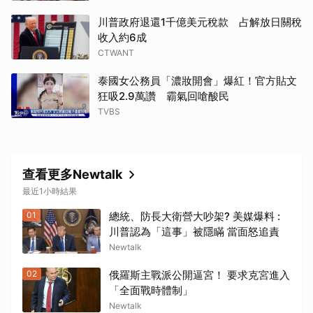
川普政府退還1千億美元稅款 占解放日關稅
收入約6成
CTWANT
泰國女公務員「濃妝開會」爆紅！官方貼文
狂吸2.9萬讚 霸氣回嗆酸民
TVBS
查看更多Newtalk
最近1小時結果
01
總統、防長大衛營大吵架? 美媒爆料 :
川普認為「這事」被隱瞞 當面怒追責
Newtalk
02
俄羅斯主戰派公開逼宮！ 要求克宮進入
「全面戰時體制」
Newtalk