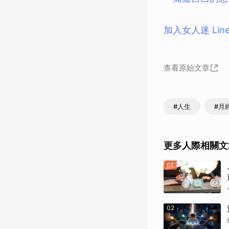
加入女人迷 Li
查看原始文章
#人生
#月
更多人際相關文
01
02