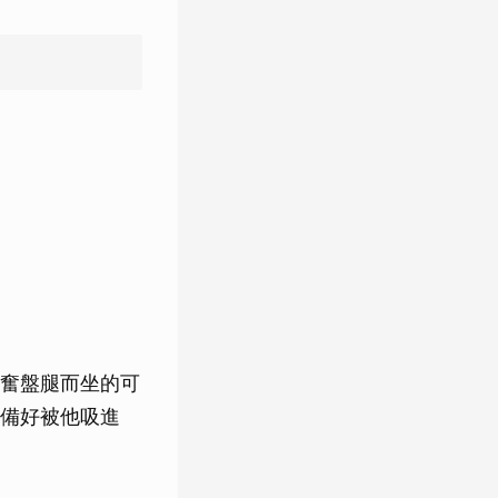
奮盤腿而坐的可
備好被他吸進