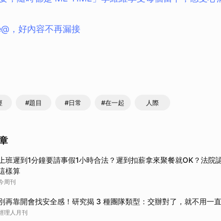
ne@，好內容不再漏接
經
#題目
#日常
#在一起
人際
章
上班遲到1分鐘要請事假1小時合法？遲到扣薪拿來聚餐就OK？法院
這樣算
今周刊
別再靠開會找安全感！研究揭 3 種團隊類型：交辦對了，就不用一
經理人月刊