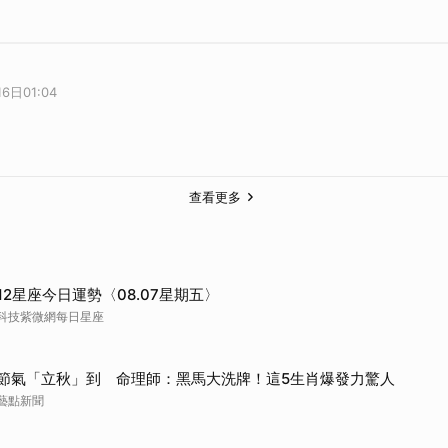
6日01:04
查看更多
12星座今日運勢〈08.07星期五〉
科技紫微網每日星座
節氣「立秋」到 命理師：黑馬大洗牌！這5生肖爆發力驚人
藝點新聞