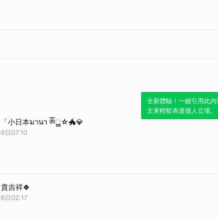
全新體驗！一鍵引用此內
文來輕鬆表達個人立場。
步「小日本มานา ༀൢ☆🐲💎
6日07:10
富貴吉祥🍀
6日02:17