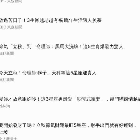
EBC 東森新聞
熬過苦日子！3生肖越老越有福 晚年生活讓人羨慕
EBC 東森新聞
節氣「立秋」到 命理師：黑馬大洗牌！這5生肖爆發力驚人
藝點新聞
今天立秋！命理師:獅子、天秤等這5星座迎貴人
藝點新聞
愛妳才故意跟妳吵！這3星座男最愛「吵鬧式寵妻」，越鬥嘴感情越
姊妹淘
要開始發財了嗎？立秋節氣財運最旺5星座，射手出門就有好運到，
上坡
女人我最大