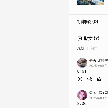
轉發 (0)
貼文 (7)
最新
熱門
💎🐲 冰崎
2025年09月1
8491
🌻<思蓉>
2025年09月1
3706