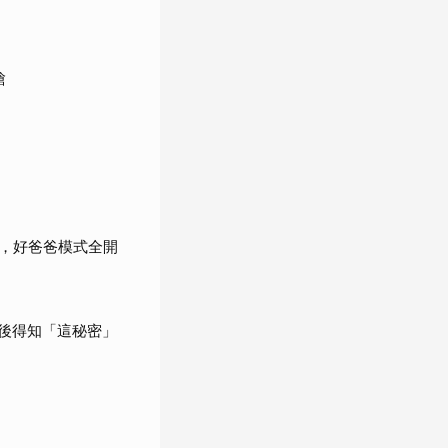
槍
，好爸爸模式全開
婚後得知「這秘密」