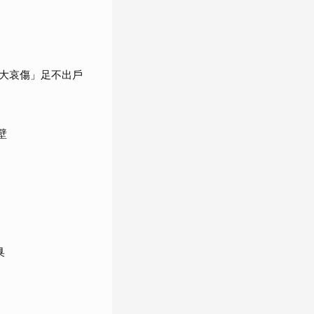
大哀傷」足不出戶
壁
臭