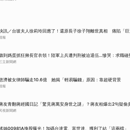
快訊／台玻夫人徐莉玲回應了！還原長子徐子翔離世真相 痛陷「巨
鏡報
聽到媽蛋抓狂揪長官衣領！陸軍上兵遭判刑被迫退伍…慘哭：求職碰
三立新聞網
慈濟被女律師騙走10.6億 她揭「輕易騙錢」原因：靠超硬背景
鏡報
蔣友青翻蔣經國日記「驚見蔣萬安身世之謎」？蔣友柏爆出2句疑偷
民視新聞網
瑤姊00981A換股曝光！加碼台達電、富世達、獲利了結「這兩檔」