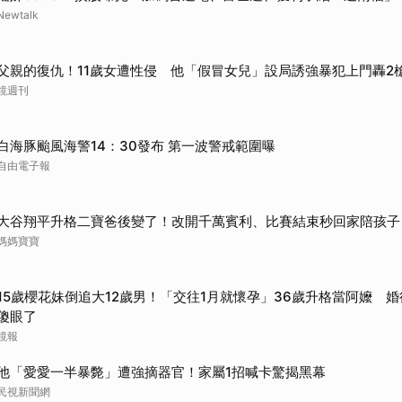
Newtalk
取消
父親的復仇！11歲女遭性侵 他「假冒女兒」設局誘強暴犯上門轟2
鏡週刊
白海豚颱風海警14：30發布 第一波警戒範圍曝
自由電子報
大谷翔平升格二寶爸後變了！改開千萬賓利、比賽結束秒回家陪孩子
媽媽寶寶
15歲櫻花妹倒追大12歲男！「交往1月就懷孕」36歲升格當阿嬤 
傻眼了
鏡報
他「愛愛一半暴斃」遭強摘器官！家屬1招喊卡驚揭黑幕
民視新聞網