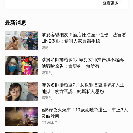
查看更多
最新消息
前恩客變砲友？酒店妹控強押性侵 法官看
LINE傻眼：還叫人家買衛生棉
鏡報
涉貪名師捲霸凌1／毆打女師挨告獲不起訴
他狠嗆原告：會讓妳一無所有
鏡週刊
涉貪名師捲霸凌2／女教師控遭排擠如人生
地獄 校方否認：純屬私人恩怨
鏡週刊
國5深夜火燒車！19歲駕駛急逃生 車上3人
及時脫困
CTWANT