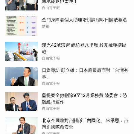
海水終退但太晚了
自由電子報
金門身障者個人助理培訓課程即日開放報名
勁報
漢光42號演習 總統登八里艦 校閱飛彈槽掛
載
自由電子報
日媒專訪 顧立雄：日本應嚴肅面對「台灣有
事」
自由電子報
藍提案全數刪除9至12月業務費 陸委會：恐
難維持運作
自由電子報
北京企圖將對台關係「內國化」 宋承恩：台
灣愈國際愈安全
自由電子報