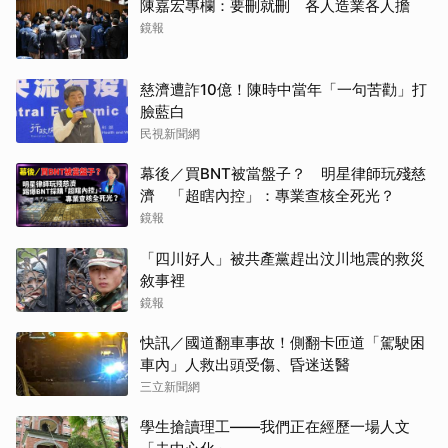
陳嘉宏專欄：要刪就刪 各人造業各人擔
鏡報
慈濟遭詐10億！陳時中當年「一句苦勸」打
臉藍白
民視新聞網
幕後／買BNT被當盤子？ 明星律師玩殘慈
濟 「超瞎內控」：專業查核全死光？
鏡報
「四川好人」被共產黨趕出汶川地震的救災
敘事裡
鏡報
快訊／國道翻車事故！側翻卡匝道「駕駛困
車內」人救出頭受傷、昏迷送醫
三立新聞網
學生搶讀理工——我們正在經歷一場人文