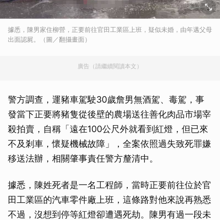
據悉，陳男家住柳營，正要前往官田工業區上班，疑似未婚，由年邁父母
出面認屍。（圖／翻攝畫面）
廣告（請繼續閱讀本文）
警方調查，運豬車駕駛30歲詹男無酒駕、毒駕，事
發當下正要將豬隻從後壁的農場送往善化肉品市場宰
殺拍賣，自稱「遠在100公尺外就看到紅燈，但已來
不及剎車，懷疑機械故障」，全案依照過失致死罪嫌
移送法辦，相關肇事責任警方釐清中。
據悉，陳姓死者是一名工程師，當時正要前往位於官
田工業區的汽車零件廠上班，這條路對他來說再熟悉
不過，沒想到停等紅燈卻遭遇死劫。陳男有過一段未