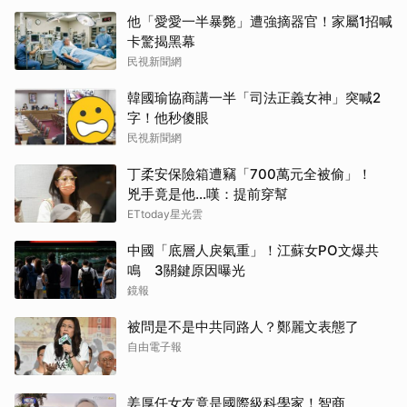
他「愛愛一半暴斃」遭強摘器官！家屬1招喊
卡驚揭黑幕
民視新聞網
韓國瑜協商講一半「司法正義女神」突喊2
字！他秒傻眼
民視新聞網
丁柔安保險箱遭竊「700萬元全被偷」！
兇手竟是他...嘆：提前穿幫
ETtoday星光雲
中國「底層人戾氣重」！江蘇女PO文爆共
鳴 3關鍵原因曝光
鏡報
被問是不是中共同路人？鄭麗文表態了
自由電子報
姜厚任女友竟是國際級科學家！智商