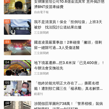
01
女律陳昱瑄公司10.6億金流異常 意外揭詐慈
濟BNT疫苗牽線費
自由電子報
02
我不是清潔員！保全「拒倒垃圾」上班3天
被炒 找法院討公道結果出爐
三立新聞網
03
國道凌晨嚴重事故！2車碰撞「撇頭」僅剩
留一縫隙可過…3人受傷送醫
三立新聞網
04
地下墳墓遷葬…挖3.6米深「已見400座」！
今辦法會安撫祖先
三立新聞網
05
「他終於能光明正大存在了...」撕匿名標
籤！遭割頸亡國三生「楊承勳」真名解禁
乾妹法庭抗辯引眾怒
鏡週刊
06
涉開假罰單圖利738萬！「警界楷模」裝病
喊智商51 法官一句話打臉