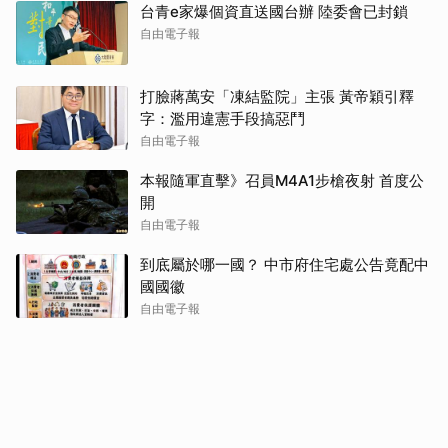
台青e家爆個資直送國台辦 陸委會已封鎖
自由電子報
打臉蔣萬安「凍結監院」主張 黃帝穎引釋
字：濫用違憲手段搞惡鬥
自由電子報
本報隨軍直擊》召員M4A1步槍夜射 首度公
開
自由電子報
到底屬於哪一國？ 中市府住宅處公告竟配中
國國徽
自由電子報