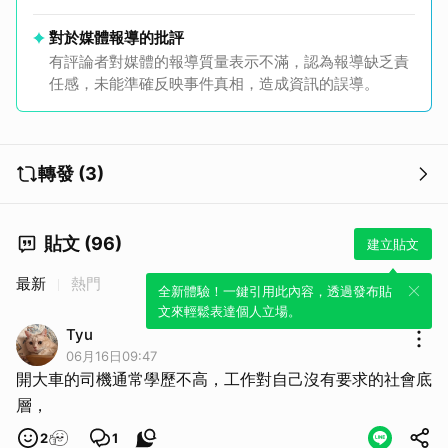
對於媒體報導的批評
有評論者對媒體的報導質量表示不滿，認為報導缺乏責
任感，未能準確反映事件真相，造成資訊的誤導。
轉發 (3)
貼文 (96)
建立貼文
最新
熱門
全新體驗！一鍵引用此內容，透過發布貼
文來輕鬆表達個人立場。
Tyu
06月16日09:47
開大車的司機通常學歷不高，工作對自己沒有要求的社會底
層，
2
1