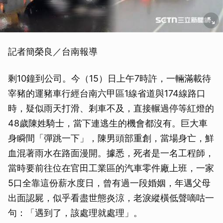
記者簡榮良／台南報導
剩10鐘到公司。今（15）日上午7時許，一輛滿載待
宰豬的運豬車行經台南六甲區1線省道與174線路口
時，疑似雨天打滑、剎車不及，直接輾過停等紅燈的
48歲陳姓騎士，當下連逃生的機會都沒有。巨大車
身瞬間「彈跳一下」，陳男頭部重創，當場身亡，鮮
血混著雨水在路面漫開。據悉，死者是一名工程師，
當時要前往位在官田工業區的汽車零件廠上班，一家
5口全靠這份薪水度日，曾有過一段婚姻，年邁父母
出面認屍，似乎看盡世態炎涼，老淚縱橫低聲嘀咕一
句：「遇到了，該處理就處理」。