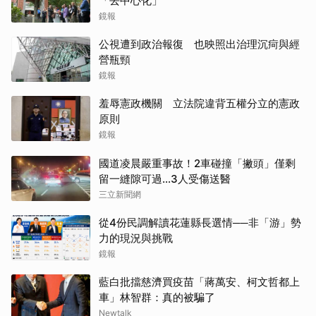
「去中心化」
鏡報
公視遭到政治報復 也映照出治理沉疴與經
營瓶頸
鏡報
羞辱憲政機關 立法院違背五權分立的憲政
原則
鏡報
國道凌晨嚴重事故！2車碰撞「撇頭」僅剩
留一縫隙可過…3人受傷送醫
三立新聞網
從4份民調解讀花蓮縣長選情──非「游」勢
力的現況與挑戰
鏡報
藍白批擋慈濟買疫苗「蔣萬安、柯文哲都上
車」林智群：真的被騙了
Newtalk