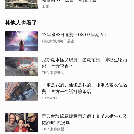
太報
其他人也看了
12星座今日運勢〈08.07星期五〉
科技紫微網每日星座
尼斯湖水怪又現身！遊湖拍到「神秘生物頭
部」官方證實了
EBC 東森新聞
「車是我的、油也是我的」睡車竟被收住宿
費 官方一句話打臉飯店
CTWANT
昔與台玻總裁爆豪門恩怨！女星未婚生女又
捲詐欺 現況曝
EBC 東森娛樂