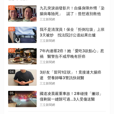
01
九孔突淚崩發影片！自爆身障外甥「染
腸病毒險死」 認了：曾想過別救他
三立新聞網
02
我不是清潔員！保全「拒倒垃圾」上班
3天被炒 找法院討公道結果出爐
三立新聞網
03
7年內連罹2癌！她「愛吃3款點心」惹
禍 醫警告不戒早晚有肝癌
三立新聞網
04
3好友「冒同1症狀」！竟接連大腸癌
逝 營養師曝3警訊快就醫
三立新聞網
05
國道凌晨嚴重事故！2車碰撞「撇頭」
僅剩留一縫隙可過…3人受傷送醫
三立新聞網