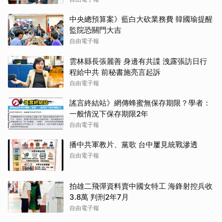
中央總預算案》藍白大砍業務費 韓國瑜提醒
監院恐關門大吉
自由電子報
雲林縣長張麗善 身邊有共諜 洩露張訪日行
程給中共 前秘書施亮言起訴
自由電子報
謠言終結站》網傳蜂蜜無保存期限？學者：
一般情況下保存期限2年
自由電子報
播中共軍教片、黨歌 台中屢見統戰滲透
自由電子報
拍雄二飛彈資料賣中國女特工 海鋒射控兵收
3.8萬 判刑2年7月
自由電子報