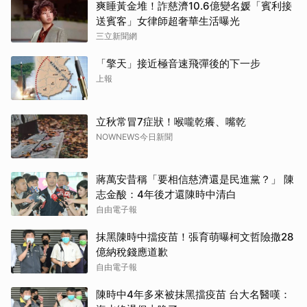
爽睡黃金堆！詐慈濟10.6億變名媛「賓利接
送賓客」女律師超奢華生活曝光
三立新聞網
「擎天」接近極音速飛彈後的下一步
上報
立秋常冒7症狀！喉嚨乾癢、嘴乾
NOWNEWS今日新聞
蔣萬安昔稱「要相信慈濟還是民進黨？」 陳
志金酸：4年後才還陳時中清白
自由電子報
抹黑陳時中擋疫苗！張育萌曝柯文哲險撒28
億納稅錢應道歉
自由電子報
陳時中4年多來被抹黑擋疫苗 台大名醫嘆：