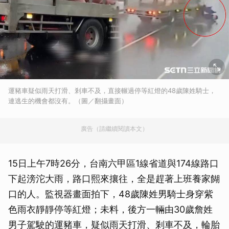
運豬車疑似雨天打滑、剎車不及，直接輾過停等紅燈的48歲陳姓騎士，
連逃生的機會都沒有。（圖／翻攝畫面）
廣告（請繼續閱讀本文）
15日上午7時26分，台南六甲區1線省道與174線路口
下起滂沱大雨，路口熙來攘往，全是趕著上班養家餬
口的人。監視器畫面拍下，48歲陳姓男騎士身穿紫
色雨衣靜靜停等紅燈；未料，後方一輛由30歲詹姓
男子駕駛的運豬車，疑似雨天打滑、剎車不及，輪胎