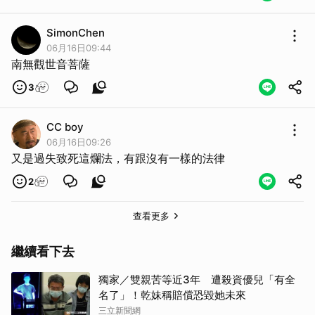
SimonChen
06月16日09:44
南無觀世音菩薩
3
CC boy
06月16日09:26
又是過失致死這爛法，有跟沒有一樣的法律
2
查看更多
繼續看下去
獨家／雙親苦等近3年 遭殺資優兒「有全
名了」！乾妹稱賠償恐毀她未來
三立新聞網