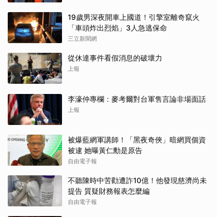
19歲男深夜開車上國道！引擎室離奇竄火
「車頭炸出烈焰」3人急逃保命
三立新聞網
從休達事件看假消息的破壞力
上報
李濠仲專欄：麥考爾對台軍售言論非場面話
上報
被爆藍網軍講師！「黑夜奇俠」暗網買個資
被逮 她曝黃仁勳是原告
自由電子報
不聽陳時中苦勸遭詐10億！他發現慈濟尚未
提告 質疑財務報表怎麼編
自由電子報