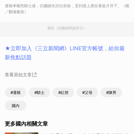
運豬車輾死騎士後，仍繼續失控往前衝，直到撞上廣告看板才停下。（圖
／翻攝畫面）
廣告（請繼續閱讀本文）
★立即加入《三立新聞網》LINE官方帳號，給你最
新焦點話題
查看原始文章
#運豬
#騎士
#紅燈
#父母
#陳男
國內
更多國內相關文章