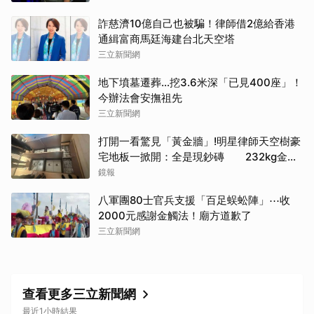
詐慈濟10億自己也被騙！律師借2億給香港
通緝富商馬廷海建台北天空塔
三立新聞網
地下墳墓遷葬…挖3.6米深「已見400座」！
今辦法會安撫祖先
三立新聞網
打開一看驚見「黃金牆」!明星律師天空樹豪
宅地板一掀開：全是現鈔磚 232kg金山
震撼影像曝
鏡報
八軍團80士官兵支援「百足蜈蚣陣」⋯收
2000元感謝金觸法！廟方道歉了
三立新聞網
查看更多三立新聞網
最近1小時結果