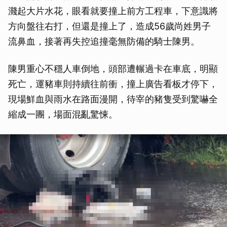
濺起大片水花，眼看就要撞上前方工程車，下意識將
方向盤往右打，但還是撞上了，造成56歲尚姓男子
流鼻血，接著再失控追撞毫無防備的騎士陳男。
陳男重心不穩人車倒地，頭部遭輾過卡在車底，明顯
死亡，運豬車則持續往前衝，撞上廣告看板才停下，
現場鮮血與雨水在路面漫開，待宰的豬隻受到驚嚇全
縮成一團，場面混亂驚悚。