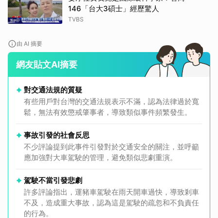
146「台大3碩士」經歷驚人
TVBS
由 AI 摘要
網友貼文AI摘要
對交通法規的質疑
有些用戶對台灣的交通法規表示不滿，認為法律過於寬
鬆，無法有效懲戒肇事者，導致類似事件頻繁發生。
事故引發的社會反思
不少評論提到此事件引發對於交通安全的關注，並呼籲
應加強對大車駕駛的管理，避免類似悲劇重演。
取消
駕駛不當引發悲劇
許多評論指出，運豬車駕駛在雨天開車過快，導致剎車
不及，造成重大事故，認為這是駕駛的疏忽和不負責任
的行為。