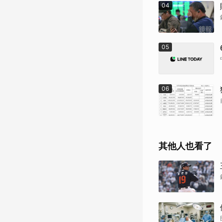
04
05
06
其他人也看了