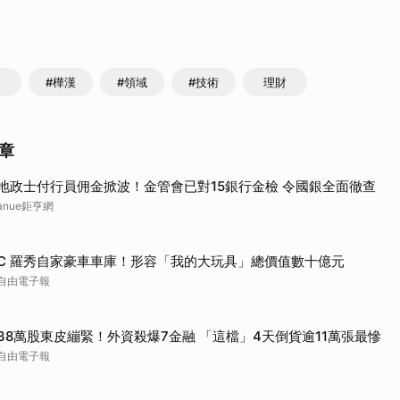
取消
#樺漢
#領域
#技術
理財
章
地政士付行員佣金掀波！金管會已對15銀行金檢 令國銀全面徹查
anue鉅亨網
C 羅秀自家豪車車庫！形容「我的大玩具」總價值數十億元
自由電子報
38萬股東皮繃緊！外資殺爆7金融 「這檔」4天倒貨逾11萬張最慘
自由電子報