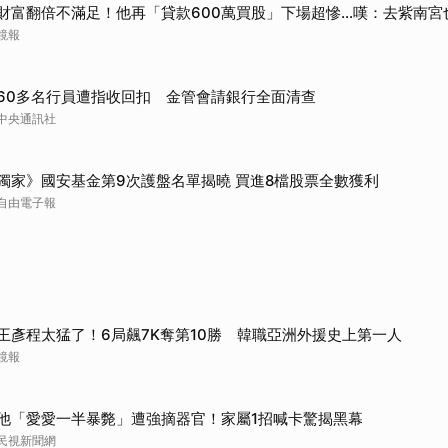
財富翻倍不滿足！他再「貸款600萬買股」下場超慘...嘆：去紫南宮
鏡報
60多名行員遭指收回扣 金管會請銀行全面清查
中央通訊社
獨家》國安基金第9次護盤名單揭曉 買進8檔股票全數獲利
自由電子報
王彥程太猛了！6局飆7K奪第10勝 韓職亞洲外援史上第一人
鏡報
他「愛愛一半暴斃」遭強摘器官！家屬1招喊卡驚揭黑幕
民視新聞網