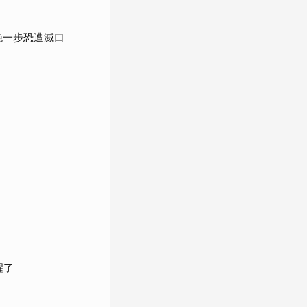
晚一步恐遭滅口
醒了