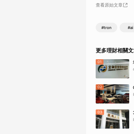
查看原始文章
#tron
#ai
更多理財相關文
01
02
03