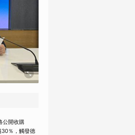
格公開收購
越30％，觸發德