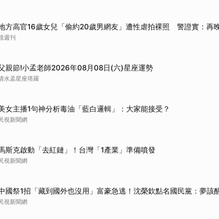
地方高官16歲女兒「偷約20歲男網友」遭性虐拍裸照 警證實：再
鏡週刊
父親節!小孟老師2026年08月08日(六)星座運勢
清水孟星座塔羅
美女主播1句神分析毒油「藍白邏輯」：大家能接受？
民視新聞網
馬斯克啟動「去紅鏈」！台灣「1產業」準備噴發
民視新聞網
中國祭1招「藏到國外也沒用」富豪急逃！沈榮欽點名國民黨：夢該
民視新聞網